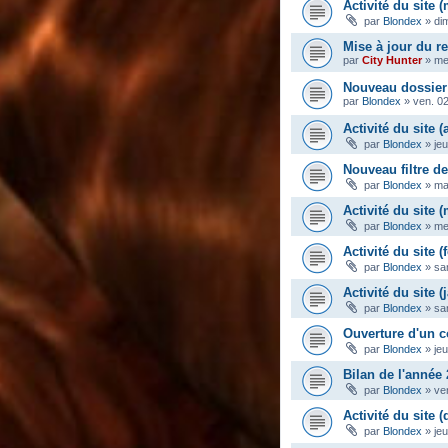
Activité du site 
par
Blondex
»
di
Mise à jour du r
par
City Hunter
»
me
Nouveau dossier 
par
Blondex
»
ven. 0
Activité du site (
par
Blondex
»
je
Nouveau filtre de
par
Blondex
»
ma
Activité du site 
par
Blondex
»
me
Activité du site (
par
Blondex
»
sa
Activité du site (
par
Blondex
»
sa
Ouverture d'un 
par
Blondex
»
je
Bilan de l'année
par
Blondex
»
ve
Activité du site 
par
Blondex
»
je