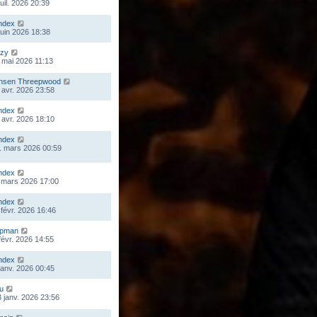
juil. 2026 20:39
ndex
 juin 2026 18:38
zy
 mai 2026 11:13
nsen Threepwood
 avr. 2026 23:58
ndex
 avr. 2026 18:10
ndex
1 mars 2026 00:59
ndex
 mars 2026 17:00
ndex
 févr. 2026 16:46
mpman
 févr. 2026 14:55
ndex
 janv. 2026 00:45
ou
 janv. 2026 23:56