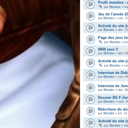
Profil membre : 
par
Blondex
»
ma
Jeu de l'année 2
par
Blondex
»
ven. 2
Activité du site
par
Blondex
»
dim. 0
Page des jeux le
par
Blondex
»
lu
8000 jeux !!
par
Blondex
»
dim. 03
Activité du site 
par
Blondex
»
ve
Interview de Didi
par
Blondex
»
ven. 04
Interview de Jon
par
Blondex
»
dim. 06
Dossier BS F-Zero
par
Blondex
»
sam. 0
Réécriture du d
par
Blondex
»
lun. 14
Activité du site 
par
Blondex
»
ma