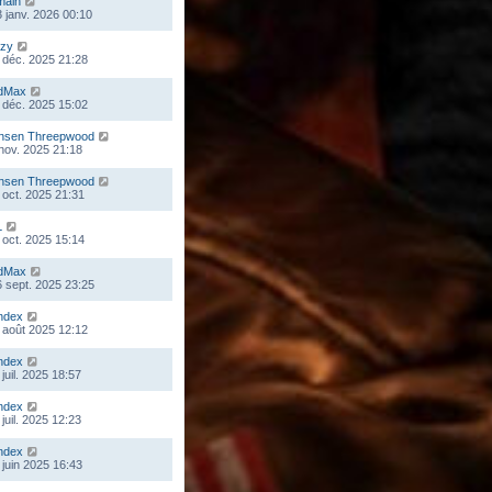
main
 janv. 2026 00:10
zy
 déc. 2025 21:28
dMax
 déc. 2025 15:02
nsen Threepwood
 nov. 2025 21:18
nsen Threepwood
 oct. 2025 21:31
L
 oct. 2025 15:14
dMax
 sept. 2025 23:25
ndex
 août 2025 12:12
ndex
juil. 2025 18:57
ndex
juil. 2025 12:23
ndex
 juin 2025 16:43