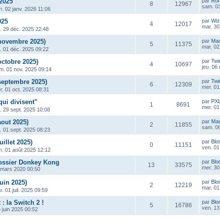
 2025
par
Ro
8
12967
sam. 03
n. 02 janv. 2026 11:06
025
par
Wiz
4
12017
mar. 30
n. 29 déc. 2025 22:48
 (novembre 2025)
par
Ma
5
11375
mar. 02
n. 01 déc. 2025 09:22
(octobre 2025)
par
Twi
4
10697
jeu. 06
m. 01 nov. 2025 09:14
(septembre 2025)
par
Twi
6
12309
mer. 01
r. 01 oct. 2025 08:31
qui divisent"
par
PX
1
8691
mer. 01
n. 29 sept. 2025 10:08
aout 2025)
par
Ma
2
11855
sam. 06
n. 01 sept. 2025 08:23
uillet 2025)
par
Blo
0
11151
ven. 01
n. 01 août 2025 12:12
dossier Donkey Kong
par
Blo
13
33575
mer. 30 
9 mars 2020 00:50
juin 2025)
par
Blo
2
12219
mar. 01 
. 01 juil. 2025 09:59
: la Switch 2 !
par
Blo
5
16786
ven. 13
 juin 2025 00:52