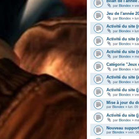
Bilan de l'année
par
Blondex
»
ve
Jeu de l'année 2
par
Blondex
»
lu
Activité du site
par
Blondex
»
lu
Activité du site 
par
Blondex
»
sa
Activité du site 
par
Blondex
»
me
Catégorie "Jeux 
par
Blondex
»
lu
Activité du site (
par
Blondex
»
lu
Activité du site (j
par
Blondex
»
ve
Mise à jour du 
par
Blondex
»
lun. 0
Activité du site (
par
Blondex
»
mar
Nouveau support 
par
Blondex
»
ven. 06