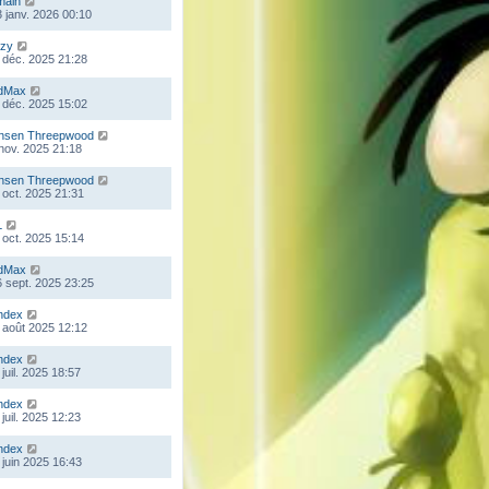
main
 janv. 2026 00:10
zy
 déc. 2025 21:28
dMax
 déc. 2025 15:02
nsen Threepwood
 nov. 2025 21:18
nsen Threepwood
 oct. 2025 21:31
L
 oct. 2025 15:14
dMax
 sept. 2025 23:25
ndex
 août 2025 12:12
ndex
juil. 2025 18:57
ndex
juil. 2025 12:23
ndex
 juin 2025 16:43