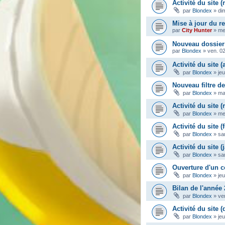
Activité du site 
par
Blondex
»
di
Mise à jour du r
par
City Hunter
»
me
Nouveau dossier 
par
Blondex
»
ven. 0
Activité du site (
par
Blondex
»
je
Nouveau filtre de
par
Blondex
»
ma
Activité du site 
par
Blondex
»
me
Activité du site (
par
Blondex
»
sa
Activité du site (
par
Blondex
»
sa
Ouverture d'un 
par
Blondex
»
je
Bilan de l'année
par
Blondex
»
ve
Activité du site 
par
Blondex
»
je