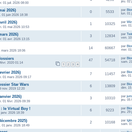
jeu. 02 
. 01 juil. 2026 08:00
(mai 2026)
par
Blo
0
5533
lun. 01
n. 01 juin 2026 18:38
avril 2026)
par
Wiz
1
10325
ven. 01
n. 01 mai 2026 10:53
(mars 2026)
par
Twi
3
12834
ven. 10
r. 01 avr. 2026 13:15
par
Blo
14
60667
mer. 01
1 mars 2026 18:06
dossiers
par
Blo
47
54718
sam. 2
 févr. 2020 01:14
1
2
3
4
fevrier 2026)
par
Blo
7
11457
dim. 01
m. 01 mars 2026 09:17
ossier Star Wars
par
Blo
6
13809
dim. 15
9 nov. 2019 12:20
janvier 2026)
par
ju
3
10310
jeu. 05
m. 01 févr. 2026 09:39
 le Virtual Boy !
par
Blo
6
9223
jeu. 29
 janv. 2026 18:39
(décembre 2025)
par
Igl
2
10168
sam. 03
u. 01 janv. 2026 18:49