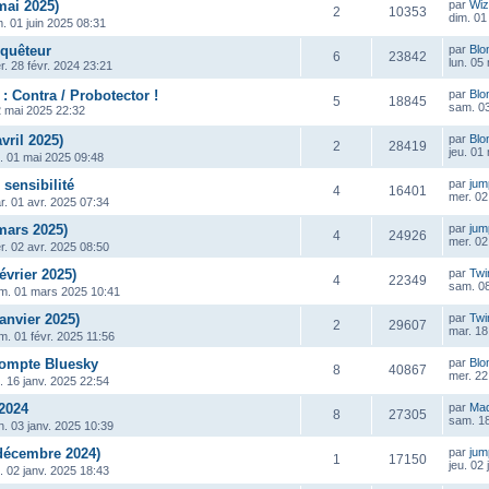
(mai 2025)
par
Wiz
2
10353
dim. 01
m. 01 juin 2025 08:31
equêteur
par
Blo
6
23842
lun. 05
r. 28 févr. 2024 23:21
: Contra / Probotector !
par
Blo
5
18845
sam. 03
2 mai 2025 22:32
avril 2025)
par
Blo
2
28419
jeu. 01
u. 01 mai 2025 09:48
 sensibilité
par
ju
4
16401
mer. 02
r. 01 avr. 2025 07:34
(mars 2025)
par
ju
4
24926
mer. 02
r. 02 avr. 2025 08:50
février 2025)
par
Twi
4
22349
sam. 0
m. 01 mars 2025 10:41
janvier 2025)
par
Twi
2
29607
mar. 18
m. 01 févr. 2025 11:56
compte Bluesky
par
Blo
8
40867
mer. 22
u. 16 janv. 2025 22:54
 2024
par
Ma
8
27305
sam. 18
n. 03 janv. 2025 10:39
(décembre 2024)
par
ju
1
17150
jeu. 02
u. 02 janv. 2025 18:43