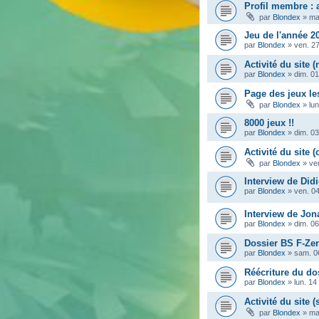
Profil membre : 
par
Blondex
»
ma
Jeu de l'année 2
par
Blondex
»
ven. 2
Activité du site
par
Blondex
»
dim. 0
Page des jeux le
par
Blondex
»
lu
8000 jeux !!
par
Blondex
»
dim. 03
Activité du site 
par
Blondex
»
ve
Interview de Didi
par
Blondex
»
ven. 04
Interview de Jon
par
Blondex
»
dim. 06
Dossier BS F-Zero
par
Blondex
»
sam. 0
Réécriture du d
par
Blondex
»
lun. 14
Activité du site 
par
Blondex
»
ma