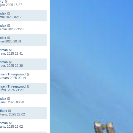
zy
 juin 2025 15:27
ndex
 mai 2025 16:12
ndex
 mai 2025 23:29
ndex
 mai 2025 20:31
mpman
 avr. 2025 22:41
mpman
 avr. 2025 22:38
nsen Threepwood
8 mars 2025 00:14
nsen Threepwood
 févr. 2025 21:27
ndex
 janv. 2025 00:20
dMax
 janv. 2025 22:02
mpman
 janv. 2025 23:02