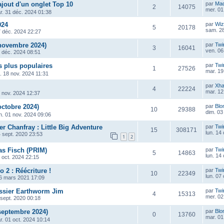
ajout d'un onglet Top 10
par
Ma
2
14075
mer. 01
r. 31 déc. 2024 01:38
024
par
Wiz
5
20178
sam. 28
7 déc. 2024 22:27
 (novembre 2024)
par
Twi
3
16041
ven. 06
1 déc. 2024 08:51
s plus populaires
par
Twi
1
27526
mar. 19
n. 18 nov. 2024 11:31
par
Xha
4
22224
mar. 12
 nov. 2024 12:37
(octobre 2024)
par
Blo
10
29388
dim. 03
n. 01 nov. 2024 09:06
er Chanfray : Little Big Adventure
par
Twi
15
308171
lun. 14
 sept. 2020 23:53
1
2
as Fisch (PRIM)
par
Twi
5
14863
lun. 14
 oct. 2024 22:15
 2 : Réécriture !
par
Twi
10
22349
lun. 07
6 mars 2021 17:09
ossier Earthworm Jim
par
Twi
4
15313
mer. 02
 sept. 2020 00:18
(septembre 2024)
par
Blo
0
13760
mar. 01
r. 01 oct. 2024 10:14