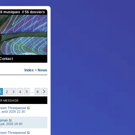
08 musiques // 56 dossiers
Contact
Index
>
News
ge
1
sur
8
1
2
3
4
5
8
Suivante
…
ER MESSAGE
nsen Threepwood
 août 2026 22:30
mpman
juil. 2026 19:40
nsen Threepwood