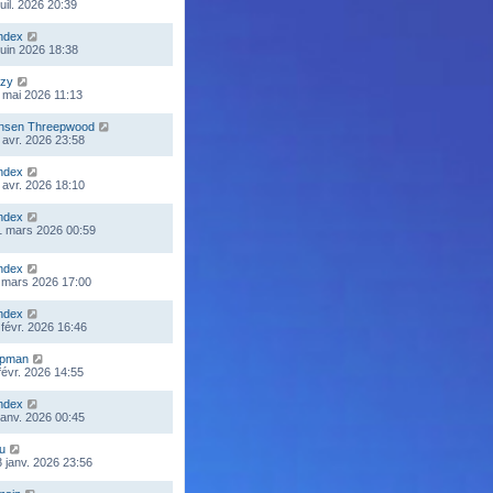
juil. 2026 20:39
ndex
 juin 2026 18:38
zy
 mai 2026 11:13
nsen Threepwood
 avr. 2026 23:58
ndex
 avr. 2026 18:10
ndex
1 mars 2026 00:59
ndex
 mars 2026 17:00
ndex
 févr. 2026 16:46
mpman
 févr. 2026 14:55
ndex
 janv. 2026 00:45
ou
 janv. 2026 23:56