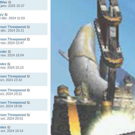
dMax
 janv. 2025 15:37
zy
 déc. 2024 11:53
nsen Threepwood
 déc. 2024 20:21
nsen Threepwood
 nov. 2024 23:47
nder
 nov. 2024 16:04
ndex
 nov. 2024 15:13
nsen Threepwood
 oct. 2024 23:32
nsen Threepwood
 oct. 2024 23:21
nsen Threepwood
 oct. 2024 18:08
nsen Threepwood
 oct. 2024 20:01
ndex
 oct. 2024 10:14