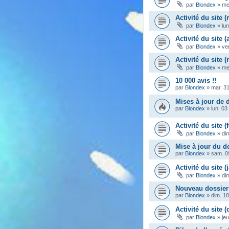
par
Blondex
»
mer
Activité du site 
par
Blondex
»
lu
Activité du site (
par
Blondex
»
ve
Activité du site 
par
Blondex
»
me
10 000 avis !!
par
Blondex
»
mar. 3
Mises à jour de 
par
Blondex
»
lun. 03
Activité du site (
par
Blondex
»
di
Mise à jour du d
par
Blondex
»
sam. 0
Activité du site (
par
Blondex
»
di
Nouveau dossier :
par
Blondex
»
dim. 18
Activité du site 
par
Blondex
»
je