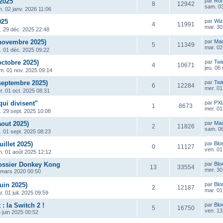
 2025
par
Ro
8
12942
sam. 03
n. 02 janv. 2026 11:06
025
par
Wiz
4
11991
mar. 30
n. 29 déc. 2025 22:48
 (novembre 2025)
par
Ma
5
11349
mar. 02
n. 01 déc. 2025 09:22
(octobre 2025)
par
Twi
4
10671
jeu. 06
m. 01 nov. 2025 09:14
(septembre 2025)
par
Twi
6
12284
mer. 01
r. 01 oct. 2025 08:31
qui divisent"
par
PX
1
8673
mer. 01
n. 29 sept. 2025 10:08
aout 2025)
par
Ma
2
11826
sam. 06
n. 01 sept. 2025 08:23
uillet 2025)
par
Blo
0
11127
ven. 01
n. 01 août 2025 12:12
dossier Donkey Kong
par
Blo
13
33554
mer. 30 
9 mars 2020 00:50
juin 2025)
par
Blo
2
12187
mar. 01 
. 01 juil. 2025 09:59
: la Switch 2 !
par
Blo
5
16750
ven. 13
 juin 2025 00:52