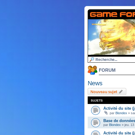
FORUM
News
Nouveau sujet
SUJETS
Activité du site (j
par
Blondex
»
sa
Base de données 
par
Blondex
»
jeu. 1
Activité du site (