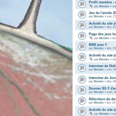
Profil membre : 
par
Blondex
»
ma
Jeu de l'année 2
par
Blondex
»
ven. 2
Activité du site
par
Blondex
»
dim. 0
Page des jeux le
par
Blondex
»
lu
8000 jeux !!
par
Blondex
»
dim. 03
Activité du site 
par
Blondex
»
ve
Interview de Didi
par
Blondex
»
ven. 04
Interview de Jon
par
Blondex
»
dim. 06
Dossier BS F-Zero
par
Blondex
»
sam. 0
Réécriture du d
par
Blondex
»
lun. 14
Activité du site 
par
Blondex
»
ma