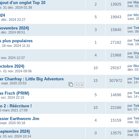
ajout d'un onglet Top 10
par
Ma
2
13925
mer. 01
r. 31 déc. 2024 01:38
024
par
Wiz
5
19943
sam. 28
7 déc. 2024 22:27
 (novembre 2024)
par
Twi
3
15840
ven. 06
1 déc. 2024 08:51
s plus populaires
par
Twi
1
27182
mar. 19
n. 18 nov. 2024 11:31
par
Xha
4
21968
mar. 12
 nov. 2024 12:37
(octobre 2024)
par
Blo
10
29167
dim. 03
n. 01 nov. 2024 09:06
er Chanfray : Little Big Adventure
par
Twi
15
307972
lun. 14
 sept. 2020 23:53
1
2
as Fisch (PRIM)
par
Twi
5
14696
lun. 14
 oct. 2024 22:15
 2 : Réécriture !
par
Twi
10
22166
lun. 07
6 mars 2021 17:09
ossier Earthworm Jim
par
Twi
4
15159
mer. 02
 sept. 2020 00:18
(septembre 2024)
par
Blo
0
13575
mar. 01
r. 01 oct. 2024 10:14