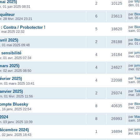
(mai 2025)
par
Wiz
2
10125
dim. 01
m. 01 juin 2025 08:31
equêteur
par
Blo
6
23613
lun. 05
r. 28 févr. 2024 23:21
: Contra / Probotector !
par
Blo
5
18620
sam. 03
2 mai 2025 22:32
avril 2025)
par
Blo
2
28188
jeu. 01
u. 01 mai 2025 09:48
 sensibilité
par
ju
4
16184
mer. 02
r. 01 avr. 2025 07:34
(mars 2025)
par
ju
4
24627
mer. 02
r. 02 avr. 2025 08:50
février 2025)
par
Twi
4
22098
sam. 0
m. 01 mars 2025 10:41
janvier 2025)
par
Twi
2
29374
mar. 18
m. 01 févr. 2025 11:56
compte Bluesky
par
Blo
8
40635
mer. 22
u. 16 janv. 2025 22:54
 2024
par
Ma
8
26993
sam. 18
n. 03 janv. 2025 10:39
(décembre 2024)
par
ju
1
16894
jeu. 02
u. 02 janv. 2025 18:43