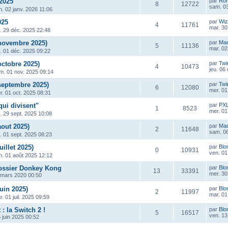
 2025
par
Ro
8
12722
sam. 03
n. 02 janv. 2026 11:06
025
par
Wiz
4
11761
mar. 30
n. 29 déc. 2025 22:48
 (novembre 2025)
par
Ma
5
11136
mar. 02
n. 01 déc. 2025 09:22
(octobre 2025)
par
Twi
4
10473
jeu. 06
m. 01 nov. 2025 09:14
(septembre 2025)
par
Twi
6
12080
mer. 01
r. 01 oct. 2025 08:31
qui divisent"
par
PX
1
8523
mer. 01
n. 29 sept. 2025 10:08
aout 2025)
par
Ma
2
11648
sam. 06
n. 01 sept. 2025 08:23
uillet 2025)
par
Blo
0
10931
ven. 01
n. 01 août 2025 12:12
dossier Donkey Kong
par
Blo
13
33391
mer. 30 
9 mars 2020 00:50
juin 2025)
par
Blo
2
11997
mar. 01 
. 01 juil. 2025 09:59
: la Switch 2 !
par
Blo
5
16517
ven. 13
 juin 2025 00:52