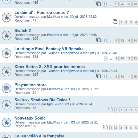
Réponses :
416
1
25
26
27
28
…
Le démat' : Pour ou contre ?
Dernier message par
MadMax
«
lun. 20 juil. 2026 22:02
Réponses :
47
1
2
3
4
Switch 2
Dernier message par
Blondex
«
dim. 19 juil. 2026 21:46
Réponses :
200
1
11
12
13
14
…
La trilogie Final Fantasy VII Remake
Dernier message par
Twinsen Threepwood
«
mer. 08 juil. 2026 23:40
Réponses :
173
1
9
10
11
12
…
Xbox Series X, XSX pour les intimes
Dernier message par
Twinsen Threepwood
«
mer. 08 juil. 2026 23:33
Réponses :
224
1
12
13
14
15
…
Playstation store
Dernier message par
MadMax
«
ven. 03 juil. 2026 09:32
Réponses :
14
Sekiro - Shadows Die Twice !
Dernier message par
Iglou
«
ven. 03 juil. 2026 09:24
Réponses :
65
1
2
3
4
5
Nouveaux Sonic
Dernier message par
MadMax
«
ven. 03 juil. 2026 09:21
Réponses :
82
1
2
3
4
5
6
Le jeu vidéo à la française