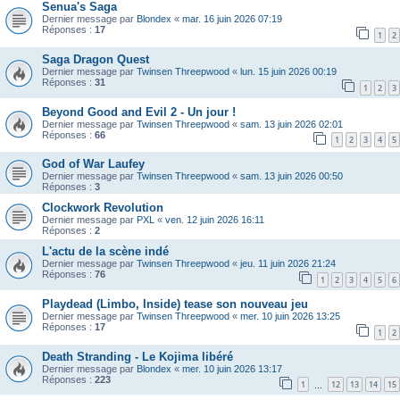
Senua's Saga
Dernier message par
Blondex
«
mar. 16 juin 2026 07:19
Réponses :
17
1
2
Saga Dragon Quest
Dernier message par
Twinsen Threepwood
«
lun. 15 juin 2026 00:19
Réponses :
31
1
2
3
Beyond Good and Evil 2 - Un jour !
Dernier message par
Twinsen Threepwood
«
sam. 13 juin 2026 02:01
Réponses :
66
1
2
3
4
5
God of War Laufey
Dernier message par
Twinsen Threepwood
«
sam. 13 juin 2026 00:50
Réponses :
3
Clockwork Revolution
Dernier message par
PXL
«
ven. 12 juin 2026 16:11
Réponses :
2
L'actu de la scène indé
Dernier message par
Twinsen Threepwood
«
jeu. 11 juin 2026 21:24
Réponses :
76
1
2
3
4
5
6
Playdead (Limbo, Inside) tease son nouveau jeu
Dernier message par
Twinsen Threepwood
«
mer. 10 juin 2026 13:25
Réponses :
17
1
2
Death Stranding - Le Kojima libéré
Dernier message par
Blondex
«
mer. 10 juin 2026 13:17
Réponses :
223
1
12
13
14
15
…