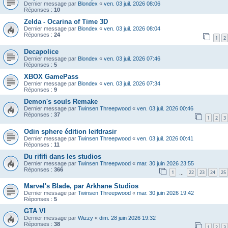
Dernier message par
Blondex
«
ven. 03 juil. 2026 08:06
Réponses :
10
Zelda - Ocarina of Time 3D
Dernier message par
Blondex
«
ven. 03 juil. 2026 08:04
Réponses :
24
1
2
Decapolice
Dernier message par
Blondex
«
ven. 03 juil. 2026 07:46
Réponses :
5
XBOX GamePass
Dernier message par
Blondex
«
ven. 03 juil. 2026 07:34
Réponses :
9
Demon's souls Remake
Dernier message par
Twinsen Threepwood
«
ven. 03 juil. 2026 00:46
Réponses :
37
1
2
3
Odin sphere édition leifdrasir
Dernier message par
Twinsen Threepwood
«
ven. 03 juil. 2026 00:41
Réponses :
11
Du rififi dans les studios
Dernier message par
Twinsen Threepwood
«
mar. 30 juin 2026 23:55
Réponses :
366
1
22
23
24
25
…
Marvel's Blade, par Arkhane Studios
Dernier message par
Twinsen Threepwood
«
mar. 30 juin 2026 19:42
Réponses :
5
GTA VI
Dernier message par
Wizzy
«
dim. 28 juin 2026 19:32
Réponses :
38
1
2
3