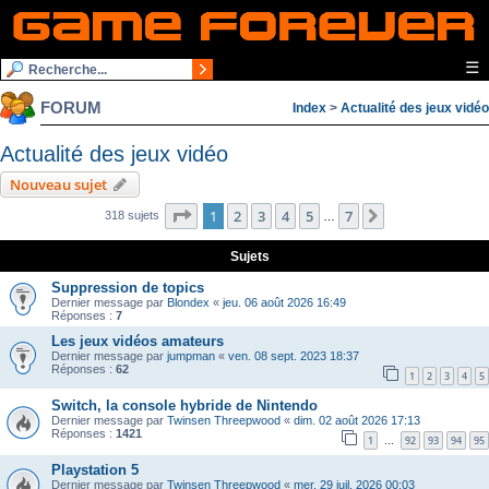
☰
FORUM
Index
>
Actualité des jeux vidéo
Actualité des jeux vidéo
Nouveau sujet
Page
1
sur
7
1
2
3
4
5
7
Suivante
318 sujets
…
Sujets
Suppression de topics
Dernier message par
Blondex
«
jeu. 06 août 2026 16:49
Réponses :
7
Les jeux vidéos amateurs
Dernier message par
jumpman
«
ven. 08 sept. 2023 18:37
Réponses :
62
1
2
3
4
5
Switch, la console hybride de Nintendo
Dernier message par
Twinsen Threepwood
«
dim. 02 août 2026 17:13
Réponses :
1421
1
92
93
94
95
…
Playstation 5
Dernier message par
Twinsen Threepwood
«
mer. 29 juil. 2026 00:03