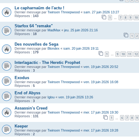
Le capharnaüm de l'actu !
Dernier message par
Twinsen Threepwood
«
sam. 27 juin 2026 13:27
Réponses :
143
1
7
8
9
10
…
Starfox 64 "remake"
Dernier message par
MadMax
«
jeu. 25 juin 2026 21:16
Réponses :
18
1
2
Des nouvelles de Sega
Dernier message par
Blondex
«
sam. 20 juin 2026 19:11
Réponses :
179
1
9
10
11
12
…
Interlagactic - The Heretic Prophet
Dernier message par
Twinsen Threepwood
«
ven. 19 juin 2026 20:52
Réponses :
3
Exodus
Dernier message par
Twinsen Threepwood
«
ven. 19 juin 2026 16:08
Réponses :
5
End of Abyss
Dernier message par
Iglou
«
ven. 19 juin 2026 13:26
Réponses :
3
Assassin's Creed
Dernier message par
Twinsen Threepwood
«
mer. 17 juin 2026 19:30
Réponses :
131
1
6
7
8
9
…
Keeper
Dernier message par
Twinsen Threepwood
«
mer. 17 juin 2026 19:28
Réponses :
2