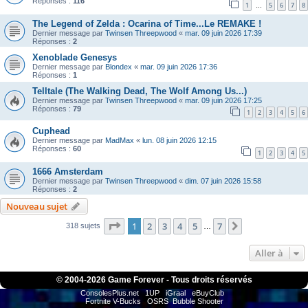
Réponses :
116
1
5
6
7
8
…
The Legend of Zelda : Ocarina of Time...Le REMAKE !
Dernier message par
Twinsen Threepwood
«
mar. 09 juin 2026 17:39
Réponses :
2
Xenoblade Genesys
Dernier message par
Blondex
«
mar. 09 juin 2026 17:36
Réponses :
1
Telltale (The Walking Dead, The Wolf Among Us...)
Dernier message par
Twinsen Threepwood
«
mar. 09 juin 2026 17:25
Réponses :
79
1
2
3
4
5
6
Cuphead
Dernier message par
MadMax
«
lun. 08 juin 2026 12:15
Réponses :
60
1
2
3
4
5
1666 Amsterdam
Dernier message par
Twinsen Threepwood
«
dim. 07 juin 2026 15:58
Réponses :
2
Nouveau sujet
Page
1
sur
7
1
2
3
4
5
7
Suivante
318 sujets
…
Aller à
© 2004-
2026 Game Forever - Tous droits réservés
ConsolesPlus.net
1UP
iGraal
eBuyClub
Fortnite V-Bucks
OSRS
Bubble Shooter