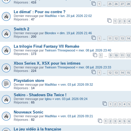
Réponses :
416
1
25
26
27
28
…
Le démat' : Pour ou contre ?
Dernier message par
MadMax
«
lun. 20 juil. 2026 22:02
Réponses :
47
1
2
3
4
Switch 2
Dernier message par
Blondex
«
dim. 19 juil. 2026 21:46
Réponses :
200
1
11
12
13
14
…
La trilogie Final Fantasy VII Remake
Dernier message par
Twinsen Threepwood
«
mer. 08 juil. 2026 23:40
Réponses :
173
1
9
10
11
12
…
Xbox Series X, XSX pour les intimes
Dernier message par
Twinsen Threepwood
«
mer. 08 juil. 2026 23:33
Réponses :
224
1
12
13
14
15
…
Playstation store
Dernier message par
MadMax
«
ven. 03 juil. 2026 09:32
Réponses :
14
Sekiro - Shadows Die Twice !
Dernier message par
Iglou
«
ven. 03 juil. 2026 09:24
Réponses :
65
1
2
3
4
5
Nouveaux Sonic
Dernier message par
MadMax
«
ven. 03 juil. 2026 09:21
Réponses :
82
1
2
3
4
5
6
Le jeu vidéo à la française