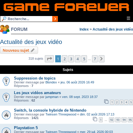
☰
FORUM
Index
>
Actualité des jeux vidéo
Actualité des jeux vidéo
Nouveau sujet
Page
1
sur
7
1
2
3
4
5
7
Suivante
318 sujets
…
Sujets
Suppression de topics
Dernier message par
Blondex
«
jeu. 06 août 2026 16:49
Réponses :
7
Les jeux vidéos amateurs
Dernier message par
jumpman
«
ven. 08 sept. 2023 18:37
Réponses :
62
1
2
3
4
5
Switch, la console hybride de Nintendo
Dernier message par
Twinsen Threepwood
«
dim. 02 août 2026 17:13
Réponses :
1421
1
92
93
94
95
…
Playstation 5
Dernier message par
Twinsen Threepwood
«
mer. 29 juil. 2026 00:03