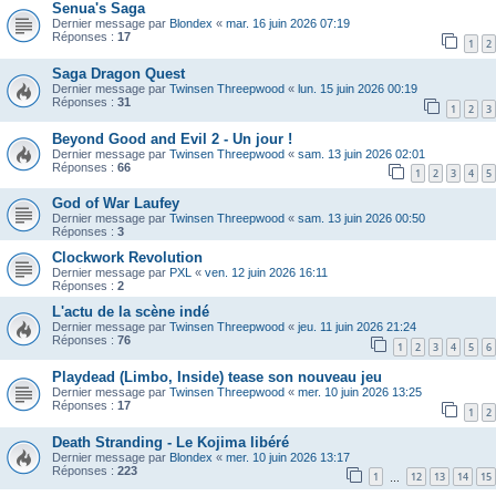
Senua's Saga
Dernier message par
Blondex
«
mar. 16 juin 2026 07:19
Réponses :
17
1
2
Saga Dragon Quest
Dernier message par
Twinsen Threepwood
«
lun. 15 juin 2026 00:19
Réponses :
31
1
2
3
Beyond Good and Evil 2 - Un jour !
Dernier message par
Twinsen Threepwood
«
sam. 13 juin 2026 02:01
Réponses :
66
1
2
3
4
5
God of War Laufey
Dernier message par
Twinsen Threepwood
«
sam. 13 juin 2026 00:50
Réponses :
3
Clockwork Revolution
Dernier message par
PXL
«
ven. 12 juin 2026 16:11
Réponses :
2
L'actu de la scène indé
Dernier message par
Twinsen Threepwood
«
jeu. 11 juin 2026 21:24
Réponses :
76
1
2
3
4
5
6
Playdead (Limbo, Inside) tease son nouveau jeu
Dernier message par
Twinsen Threepwood
«
mer. 10 juin 2026 13:25
Réponses :
17
1
2
Death Stranding - Le Kojima libéré
Dernier message par
Blondex
«
mer. 10 juin 2026 13:17
Réponses :
223
1
12
13
14
15
…