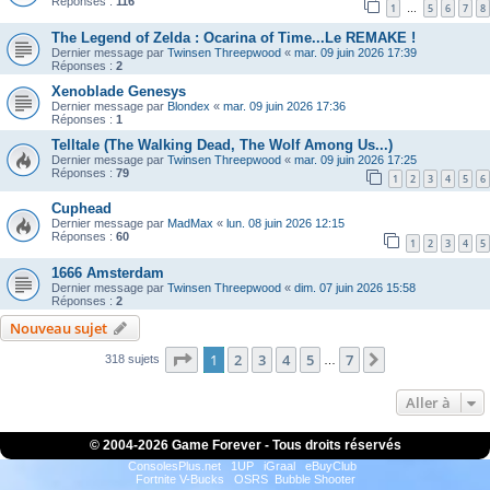
Réponses :
116
1
5
6
7
8
…
The Legend of Zelda : Ocarina of Time...Le REMAKE !
Dernier message par
Twinsen Threepwood
«
mar. 09 juin 2026 17:39
Réponses :
2
Xenoblade Genesys
Dernier message par
Blondex
«
mar. 09 juin 2026 17:36
Réponses :
1
Telltale (The Walking Dead, The Wolf Among Us...)
Dernier message par
Twinsen Threepwood
«
mar. 09 juin 2026 17:25
Réponses :
79
1
2
3
4
5
6
Cuphead
Dernier message par
MadMax
«
lun. 08 juin 2026 12:15
Réponses :
60
1
2
3
4
5
1666 Amsterdam
Dernier message par
Twinsen Threepwood
«
dim. 07 juin 2026 15:58
Réponses :
2
Nouveau sujet
Page
1
sur
7
1
2
3
4
5
7
Suivante
318 sujets
…
Aller à
© 2004-
2026 Game Forever - Tous droits réservés
ConsolesPlus.net
1UP
iGraal
eBuyClub
Fortnite V-Bucks
OSRS
Bubble Shooter