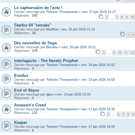
Le capharnaüm de l'actu !
Dernier message par
Twinsen Threepwood
«
sam. 27 juin 2026 13:27
Réponses :
143
1
7
8
9
10
…
Starfox 64 "remake"
Dernier message par
MadMax
«
jeu. 25 juin 2026 21:16
Réponses :
18
1
2
Des nouvelles de Sega
Dernier message par
Blondex
«
sam. 20 juin 2026 19:11
Réponses :
179
1
9
10
11
12
…
Interlagactic - The Heretic Prophet
Dernier message par
Twinsen Threepwood
«
ven. 19 juin 2026 20:52
Réponses :
3
Exodus
Dernier message par
Twinsen Threepwood
«
ven. 19 juin 2026 16:08
Réponses :
5
End of Abyss
Dernier message par
Iglou
«
ven. 19 juin 2026 13:26
Réponses :
3
Assassin's Creed
Dernier message par
Twinsen Threepwood
«
mer. 17 juin 2026 19:30
Réponses :
131
1
6
7
8
9
…
Keeper
Dernier message par
Twinsen Threepwood
«
mer. 17 juin 2026 19:28
Réponses :
2