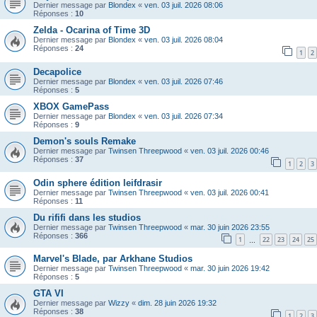
Dernier message par
Blondex
«
ven. 03 juil. 2026 08:06
Réponses :
10
Zelda - Ocarina of Time 3D
Dernier message par
Blondex
«
ven. 03 juil. 2026 08:04
Réponses :
24
1
2
Decapolice
Dernier message par
Blondex
«
ven. 03 juil. 2026 07:46
Réponses :
5
XBOX GamePass
Dernier message par
Blondex
«
ven. 03 juil. 2026 07:34
Réponses :
9
Demon's souls Remake
Dernier message par
Twinsen Threepwood
«
ven. 03 juil. 2026 00:46
Réponses :
37
1
2
3
Odin sphere édition leifdrasir
Dernier message par
Twinsen Threepwood
«
ven. 03 juil. 2026 00:41
Réponses :
11
Du rififi dans les studios
Dernier message par
Twinsen Threepwood
«
mar. 30 juin 2026 23:55
Réponses :
366
1
22
23
24
25
…
Marvel's Blade, par Arkhane Studios
Dernier message par
Twinsen Threepwood
«
mar. 30 juin 2026 19:42
Réponses :
5
GTA VI
Dernier message par
Wizzy
«
dim. 28 juin 2026 19:32
Réponses :
38
1
2
3