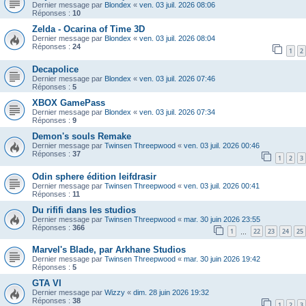
Dernier message par
Blondex
«
ven. 03 juil. 2026 08:06
Réponses :
10
Zelda - Ocarina of Time 3D
Dernier message par
Blondex
«
ven. 03 juil. 2026 08:04
Réponses :
24
1
2
Decapolice
Dernier message par
Blondex
«
ven. 03 juil. 2026 07:46
Réponses :
5
XBOX GamePass
Dernier message par
Blondex
«
ven. 03 juil. 2026 07:34
Réponses :
9
Demon's souls Remake
Dernier message par
Twinsen Threepwood
«
ven. 03 juil. 2026 00:46
Réponses :
37
1
2
3
Odin sphere édition leifdrasir
Dernier message par
Twinsen Threepwood
«
ven. 03 juil. 2026 00:41
Réponses :
11
Du rififi dans les studios
Dernier message par
Twinsen Threepwood
«
mar. 30 juin 2026 23:55
Réponses :
366
1
22
23
24
25
…
Marvel's Blade, par Arkhane Studios
Dernier message par
Twinsen Threepwood
«
mar. 30 juin 2026 19:42
Réponses :
5
GTA VI
Dernier message par
Wizzy
«
dim. 28 juin 2026 19:32
Réponses :
38
1
2
3