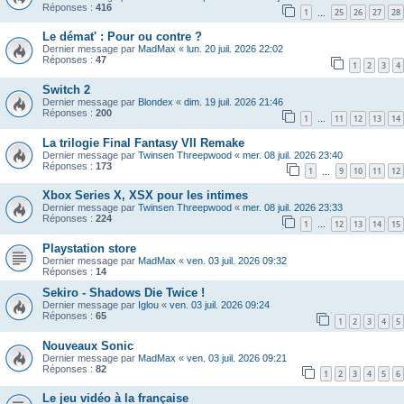
Réponses :
416
1
25
26
27
28
…
Le démat' : Pour ou contre ?
Dernier message par
MadMax
«
lun. 20 juil. 2026 22:02
Réponses :
47
1
2
3
4
Switch 2
Dernier message par
Blondex
«
dim. 19 juil. 2026 21:46
Réponses :
200
1
11
12
13
14
…
La trilogie Final Fantasy VII Remake
Dernier message par
Twinsen Threepwood
«
mer. 08 juil. 2026 23:40
Réponses :
173
1
9
10
11
12
…
Xbox Series X, XSX pour les intimes
Dernier message par
Twinsen Threepwood
«
mer. 08 juil. 2026 23:33
Réponses :
224
1
12
13
14
15
…
Playstation store
Dernier message par
MadMax
«
ven. 03 juil. 2026 09:32
Réponses :
14
Sekiro - Shadows Die Twice !
Dernier message par
Iglou
«
ven. 03 juil. 2026 09:24
Réponses :
65
1
2
3
4
5
Nouveaux Sonic
Dernier message par
MadMax
«
ven. 03 juil. 2026 09:21
Réponses :
82
1
2
3
4
5
6
Le jeu vidéo à la française