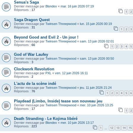
Senua's Saga
Dernier message par
Blondex
«
mar. 16 juin 2026 07:19
Réponses :
17
1
2
Saga Dragon Quest
Dernier message par
Twinsen Threepwood
«
lun. 15 juin 2026 00:19
Réponses :
31
1
2
3
Beyond Good and Evil 2 - Un jour !
Dernier message par
Twinsen Threepwood
«
sam. 13 juin 2026 02:01
Réponses :
66
1
2
3
4
5
God of War Laufey
Dernier message par
Twinsen Threepwood
«
sam. 13 juin 2026 00:50
Réponses :
3
Clockwork Revolution
Dernier message par
PXL
«
ven. 12 juin 2026 16:11
Réponses :
2
L'actu de la scène indé
Dernier message par
Twinsen Threepwood
«
jeu. 11 juin 2026 21:24
Réponses :
76
1
2
3
4
5
6
Playdead (Limbo, Inside) tease son nouveau jeu
Dernier message par
Twinsen Threepwood
«
mer. 10 juin 2026 13:25
Réponses :
17
1
2
Death Stranding - Le Kojima libéré
Dernier message par
Blondex
«
mer. 10 juin 2026 13:17
Réponses :
223
1
12
13
14
15
…