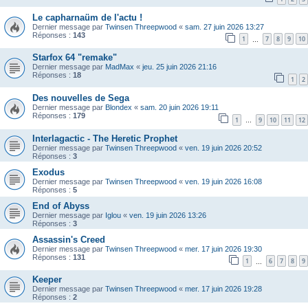
Le capharnaüm de l'actu !
Dernier message par
Twinsen Threepwood
«
sam. 27 juin 2026 13:27
Réponses :
143
1
7
8
9
10
…
Starfox 64 "remake"
Dernier message par
MadMax
«
jeu. 25 juin 2026 21:16
Réponses :
18
1
2
Des nouvelles de Sega
Dernier message par
Blondex
«
sam. 20 juin 2026 19:11
Réponses :
179
1
9
10
11
12
…
Interlagactic - The Heretic Prophet
Dernier message par
Twinsen Threepwood
«
ven. 19 juin 2026 20:52
Réponses :
3
Exodus
Dernier message par
Twinsen Threepwood
«
ven. 19 juin 2026 16:08
Réponses :
5
End of Abyss
Dernier message par
Iglou
«
ven. 19 juin 2026 13:26
Réponses :
3
Assassin's Creed
Dernier message par
Twinsen Threepwood
«
mer. 17 juin 2026 19:30
Réponses :
131
1
6
7
8
9
…
Keeper
Dernier message par
Twinsen Threepwood
«
mer. 17 juin 2026 19:28
Réponses :
2