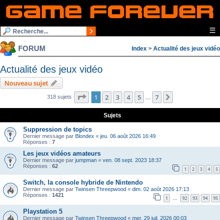
☰
FORUM
Index
>
Actualité des jeux vidéo
Actualité des jeux vidéo
Nouveau sujet
Page
1
sur
7
1
2
3
4
5
7
Suivante
318 sujets
…
Sujets
Suppression de topics
Dernier message par
Blondex
«
jeu. 06 août 2026 16:49
Réponses :
7
Les jeux vidéos amateurs
Dernier message par
jumpman
«
ven. 08 sept. 2023 18:37
Réponses :
62
1
2
3
4
5
Switch, la console hybride de Nintendo
Dernier message par
Twinsen Threepwood
«
dim. 02 août 2026 17:13
Réponses :
1421
1
92
93
94
95
…
Playstation 5
Dernier message par
Twinsen Threepwood
«
mer. 29 juil. 2026 00:03