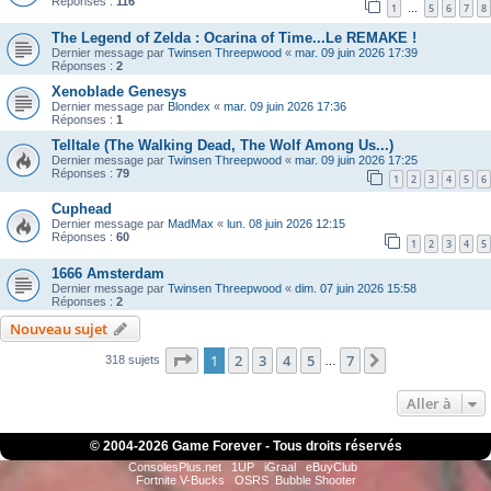
Réponses :
116
1
5
6
7
8
…
The Legend of Zelda : Ocarina of Time...Le REMAKE !
Dernier message par
Twinsen Threepwood
«
mar. 09 juin 2026 17:39
Réponses :
2
Xenoblade Genesys
Dernier message par
Blondex
«
mar. 09 juin 2026 17:36
Réponses :
1
Telltale (The Walking Dead, The Wolf Among Us...)
Dernier message par
Twinsen Threepwood
«
mar. 09 juin 2026 17:25
Réponses :
79
1
2
3
4
5
6
Cuphead
Dernier message par
MadMax
«
lun. 08 juin 2026 12:15
Réponses :
60
1
2
3
4
5
1666 Amsterdam
Dernier message par
Twinsen Threepwood
«
dim. 07 juin 2026 15:58
Réponses :
2
Nouveau sujet
Page
1
sur
7
1
2
3
4
5
7
Suivante
318 sujets
…
Aller à
© 2004-
2026 Game Forever - Tous droits réservés
ConsolesPlus.net
1UP
iGraal
eBuyClub
Fortnite V-Bucks
OSRS
Bubble Shooter