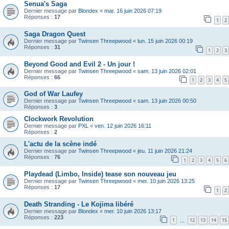
Senua's Saga
Dernier message par
Blondex
«
mar. 16 juin 2026 07:19
Réponses :
17
1
2
Saga Dragon Quest
Dernier message par
Twinsen Threepwood
«
lun. 15 juin 2026 00:19
Réponses :
31
1
2
3
Beyond Good and Evil 2 - Un jour !
Dernier message par
Twinsen Threepwood
«
sam. 13 juin 2026 02:01
Réponses :
66
1
2
3
4
5
God of War Laufey
Dernier message par
Twinsen Threepwood
«
sam. 13 juin 2026 00:50
Réponses :
3
Clockwork Revolution
Dernier message par
PXL
«
ven. 12 juin 2026 16:11
Réponses :
2
L'actu de la scène indé
Dernier message par
Twinsen Threepwood
«
jeu. 11 juin 2026 21:24
Réponses :
76
1
2
3
4
5
6
Playdead (Limbo, Inside) tease son nouveau jeu
Dernier message par
Twinsen Threepwood
«
mer. 10 juin 2026 13:25
Réponses :
17
1
2
Death Stranding - Le Kojima libéré
Dernier message par
Blondex
«
mer. 10 juin 2026 13:17
Réponses :
223
1
12
13
14
15
…