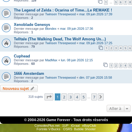
Réponses :
116
1
5
6
7
8
…
The Legend of Zelda : Ocarina of Time...Le REMAKE !
Dernier message par
Twinsen Threepwood
«
mar. 09 juin 2026 17:39
Réponses :
2
Xenoblade Genesys
Dernier message par
Blondex
«
mar. 09 juin 2026 17:36
Réponses :
1
Telltale (The Walking Dead, The Wolf Among Us...)
Dernier message par
Twinsen Threepwood
«
mar. 09 juin 2026 17:25
Réponses :
79
1
2
3
4
5
6
Cuphead
Dernier message par
MadMax
«
lun. 08 juin 2026 12:15
Réponses :
60
1
2
3
4
5
1666 Amsterdam
Dernier message par
Twinsen Threepwood
«
dim. 07 juin 2026 15:58
Réponses :
2
Nouveau sujet
Page
1
sur
7
1
2
3
4
5
7
Suivante
318 sujets
…
Aller à
© 2004-
2026 Game Forever - Tous droits réservés
ConsolesPlus.net
1UP
iGraal
eBuyClub
Fortnite V-Bucks
OSRS
Bubble Shooter