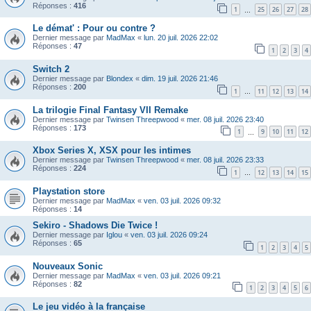
Réponses :
416
1
25
26
27
28
…
Le démat' : Pour ou contre ?
Dernier message par
MadMax
«
lun. 20 juil. 2026 22:02
Réponses :
47
1
2
3
4
Switch 2
Dernier message par
Blondex
«
dim. 19 juil. 2026 21:46
Réponses :
200
1
11
12
13
14
…
La trilogie Final Fantasy VII Remake
Dernier message par
Twinsen Threepwood
«
mer. 08 juil. 2026 23:40
Réponses :
173
1
9
10
11
12
…
Xbox Series X, XSX pour les intimes
Dernier message par
Twinsen Threepwood
«
mer. 08 juil. 2026 23:33
Réponses :
224
1
12
13
14
15
…
Playstation store
Dernier message par
MadMax
«
ven. 03 juil. 2026 09:32
Réponses :
14
Sekiro - Shadows Die Twice !
Dernier message par
Iglou
«
ven. 03 juil. 2026 09:24
Réponses :
65
1
2
3
4
5
Nouveaux Sonic
Dernier message par
MadMax
«
ven. 03 juil. 2026 09:21
Réponses :
82
1
2
3
4
5
6
Le jeu vidéo à la française