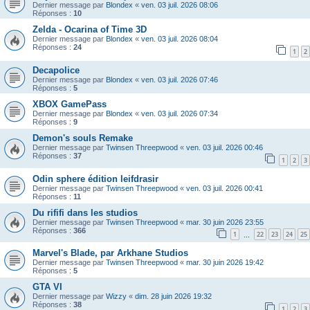
Dernier message par
Blondex
«
ven. 03 juil. 2026 08:06
Réponses :
10
Zelda - Ocarina of Time 3D
Dernier message par
Blondex
«
ven. 03 juil. 2026 08:04
Réponses :
24
1
2
Decapolice
Dernier message par
Blondex
«
ven. 03 juil. 2026 07:46
Réponses :
5
XBOX GamePass
Dernier message par
Blondex
«
ven. 03 juil. 2026 07:34
Réponses :
9
Demon's souls Remake
Dernier message par
Twinsen Threepwood
«
ven. 03 juil. 2026 00:46
Réponses :
37
1
2
3
Odin sphere édition leifdrasir
Dernier message par
Twinsen Threepwood
«
ven. 03 juil. 2026 00:41
Réponses :
11
Du rififi dans les studios
Dernier message par
Twinsen Threepwood
«
mar. 30 juin 2026 23:55
Réponses :
366
1
22
23
24
25
…
Marvel's Blade, par Arkhane Studios
Dernier message par
Twinsen Threepwood
«
mar. 30 juin 2026 19:42
Réponses :
5
GTA VI
Dernier message par
Wizzy
«
dim. 28 juin 2026 19:32
Réponses :
38
1
2
3