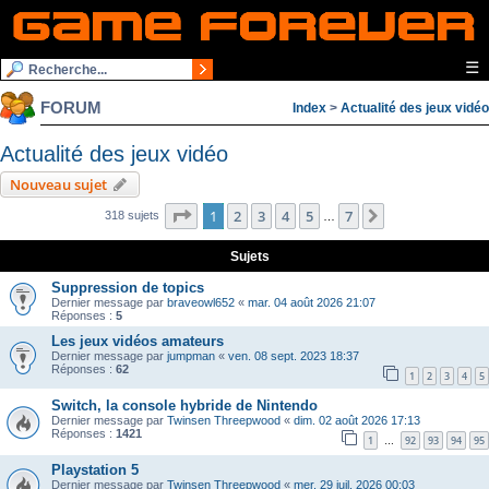
☰
FORUM
Index
>
Actualité des jeux vidéo
Actualité des jeux vidéo
Nouveau sujet
Page
1
sur
7
1
2
3
4
5
7
Suivante
318 sujets
…
Sujets
Suppression de topics
Dernier message par
braveowl652
«
mar. 04 août 2026 21:07
Réponses :
5
Les jeux vidéos amateurs
Dernier message par
jumpman
«
ven. 08 sept. 2023 18:37
Réponses :
62
1
2
3
4
5
Switch, la console hybride de Nintendo
Dernier message par
Twinsen Threepwood
«
dim. 02 août 2026 17:13
Réponses :
1421
1
92
93
94
95
…
Playstation 5
Dernier message par
Twinsen Threepwood
«
mer. 29 juil. 2026 00:03