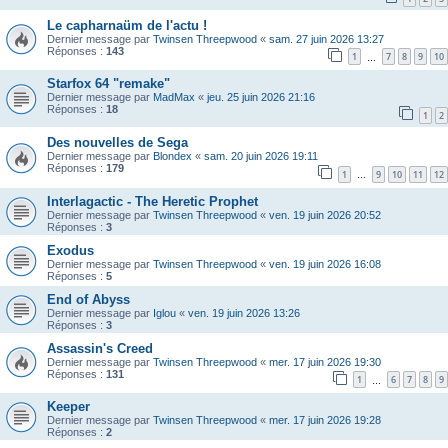
Le capharnaüm de l'actu !
Dernier message par
Twinsen Threepwood
«
sam. 27 juin 2026 13:27
Réponses :
143
1
7
8
9
10
…
Starfox 64 "remake"
Dernier message par
MadMax
«
jeu. 25 juin 2026 21:16
Réponses :
18
1
2
Des nouvelles de Sega
Dernier message par
Blondex
«
sam. 20 juin 2026 19:11
Réponses :
179
1
9
10
11
12
…
Interlagactic - The Heretic Prophet
Dernier message par
Twinsen Threepwood
«
ven. 19 juin 2026 20:52
Réponses :
3
Exodus
Dernier message par
Twinsen Threepwood
«
ven. 19 juin 2026 16:08
Réponses :
5
End of Abyss
Dernier message par
Iglou
«
ven. 19 juin 2026 13:26
Réponses :
3
Assassin's Creed
Dernier message par
Twinsen Threepwood
«
mer. 17 juin 2026 19:30
Réponses :
131
1
6
7
8
9
…
Keeper
Dernier message par
Twinsen Threepwood
«
mer. 17 juin 2026 19:28
Réponses :
2