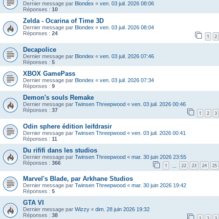
Dernier message par
Blondex
«
ven. 03 juil. 2026 08:06
Réponses :
10
Zelda - Ocarina of Time 3D
Dernier message par
Blondex
«
ven. 03 juil. 2026 08:04
Réponses :
24
1
2
Decapolice
Dernier message par
Blondex
«
ven. 03 juil. 2026 07:46
Réponses :
5
XBOX GamePass
Dernier message par
Blondex
«
ven. 03 juil. 2026 07:34
Réponses :
9
Demon's souls Remake
Dernier message par
Twinsen Threepwood
«
ven. 03 juil. 2026 00:46
Réponses :
37
1
2
3
Odin sphere édition leifdrasir
Dernier message par
Twinsen Threepwood
«
ven. 03 juil. 2026 00:41
Réponses :
11
Du rififi dans les studios
Dernier message par
Twinsen Threepwood
«
mar. 30 juin 2026 23:55
Réponses :
366
1
22
23
24
25
…
Marvel's Blade, par Arkhane Studios
Dernier message par
Twinsen Threepwood
«
mar. 30 juin 2026 19:42
Réponses :
5
GTA VI
Dernier message par
Wizzy
«
dim. 28 juin 2026 19:32
Réponses :
38
1
2
3