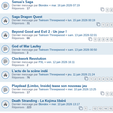
Senua's Saga
Dernier message par
Blondex
«
mar. 16 juin 2026 07:19
Réponses :
17
1
2
Saga Dragon Quest
Dernier message par
Twinsen Threepwood
«
lun. 15 juin 2026 00:19
Réponses :
31
1
2
3
Beyond Good and Evil 2 - Un jour !
Dernier message par
Twinsen Threepwood
«
sam. 13 juin 2026 02:01
Réponses :
66
1
2
3
4
5
God of War Laufey
Dernier message par
Twinsen Threepwood
«
sam. 13 juin 2026 00:50
Réponses :
3
Clockwork Revolution
Dernier message par
PXL
«
ven. 12 juin 2026 16:11
Réponses :
2
L'actu de la scène indé
Dernier message par
Twinsen Threepwood
«
jeu. 11 juin 2026 21:24
Réponses :
76
1
2
3
4
5
6
Playdead (Limbo, Inside) tease son nouveau jeu
Dernier message par
Twinsen Threepwood
«
mer. 10 juin 2026 13:25
Réponses :
17
1
2
Death Stranding - Le Kojima libéré
Dernier message par
Blondex
«
mer. 10 juin 2026 13:17
Réponses :
223
1
12
13
14
15
…