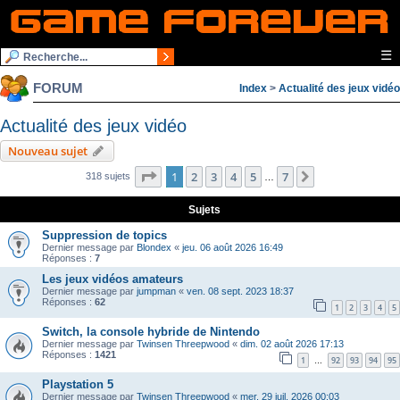
☰
FORUM
Index
>
Actualité des jeux vidéo
Actualité des jeux vidéo
Nouveau sujet
Page
1
sur
7
1
2
3
4
5
7
Suivante
318 sujets
…
Sujets
Suppression de topics
Dernier message par
Blondex
«
jeu. 06 août 2026 16:49
Réponses :
7
Les jeux vidéos amateurs
Dernier message par
jumpman
«
ven. 08 sept. 2023 18:37
Réponses :
62
1
2
3
4
5
Switch, la console hybride de Nintendo
Dernier message par
Twinsen Threepwood
«
dim. 02 août 2026 17:13
Réponses :
1421
1
92
93
94
95
…
Playstation 5
Dernier message par
Twinsen Threepwood
«
mer. 29 juil. 2026 00:03