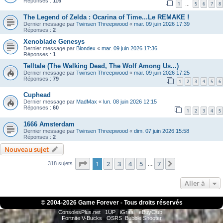
Réponses :
116
1
5
6
7
8
…
The Legend of Zelda : Ocarina of Time...Le REMAKE !
Dernier message par
Twinsen Threepwood
«
mar. 09 juin 2026 17:39
Réponses :
2
Xenoblade Genesys
Dernier message par
Blondex
«
mar. 09 juin 2026 17:36
Réponses :
1
Telltale (The Walking Dead, The Wolf Among Us...)
Dernier message par
Twinsen Threepwood
«
mar. 09 juin 2026 17:25
Réponses :
79
1
2
3
4
5
6
Cuphead
Dernier message par
MadMax
«
lun. 08 juin 2026 12:15
Réponses :
60
1
2
3
4
5
1666 Amsterdam
Dernier message par
Twinsen Threepwood
«
dim. 07 juin 2026 15:58
Réponses :
2
Nouveau sujet
Page
1
sur
7
1
2
3
4
5
7
Suivante
318 sujets
…
Aller à
© 2004-
2026 Game Forever - Tous droits réservés
ConsolesPlus.net
1UP
iGraal
eBuyClub
Fortnite V-Bucks
OSRS
Bubble Shooter