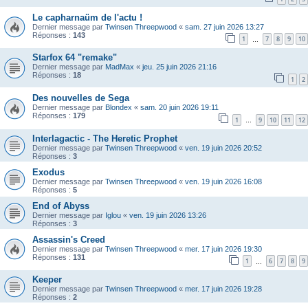
Le capharnaüm de l'actu !
Dernier message par
Twinsen Threepwood
«
sam. 27 juin 2026 13:27
Réponses :
143
1
7
8
9
10
…
Starfox 64 "remake"
Dernier message par
MadMax
«
jeu. 25 juin 2026 21:16
Réponses :
18
1
2
Des nouvelles de Sega
Dernier message par
Blondex
«
sam. 20 juin 2026 19:11
Réponses :
179
1
9
10
11
12
…
Interlagactic - The Heretic Prophet
Dernier message par
Twinsen Threepwood
«
ven. 19 juin 2026 20:52
Réponses :
3
Exodus
Dernier message par
Twinsen Threepwood
«
ven. 19 juin 2026 16:08
Réponses :
5
End of Abyss
Dernier message par
Iglou
«
ven. 19 juin 2026 13:26
Réponses :
3
Assassin's Creed
Dernier message par
Twinsen Threepwood
«
mer. 17 juin 2026 19:30
Réponses :
131
1
6
7
8
9
…
Keeper
Dernier message par
Twinsen Threepwood
«
mer. 17 juin 2026 19:28
Réponses :
2