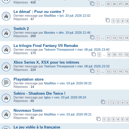
Réponses :
416
1
25
26
27
28
…
Le démat' : Pour ou contre ?
Dernier message par
MadMax
«
lun. 20 juil. 2026 22:02
Réponses :
47
1
2
3
4
Switch 2
Dernier message par
Blondex
«
dim. 19 juil. 2026 21:46
Réponses :
200
1
11
12
13
14
…
La trilogie Final Fantasy VII Remake
Dernier message par
Twinsen Threepwood
«
mer. 08 juil. 2026 23:40
Réponses :
173
1
9
10
11
12
…
Xbox Series X, XSX pour les intimes
Dernier message par
Twinsen Threepwood
«
mer. 08 juil. 2026 23:33
Réponses :
224
1
12
13
14
15
…
Playstation store
Dernier message par
MadMax
«
ven. 03 juil. 2026 09:32
Réponses :
14
Sekiro - Shadows Die Twice !
Dernier message par
Iglou
«
ven. 03 juil. 2026 09:24
Réponses :
65
1
2
3
4
5
Nouveaux Sonic
Dernier message par
MadMax
«
ven. 03 juil. 2026 09:21
Réponses :
82
1
2
3
4
5
6
Le jeu vidéo à la française