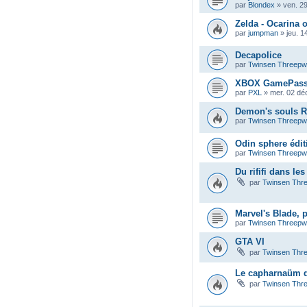
par
Blondex
»
ven. 2
Zelda - Ocarina 
par
jumpman
»
jeu. 1
Decapolice
par
Twinsen Threep
XBOX GamePas
par
PXL
»
mer. 02 dé
Demon's souls 
par
Twinsen Threep
Odin sphere éditi
par
Twinsen Threep
Du rififi dans le
par
Twinsen Thr
Marvel's Blade, 
par
Twinsen Threep
GTA VI
par
Twinsen Thr
Le capharnaüm de
par
Twinsen Thr