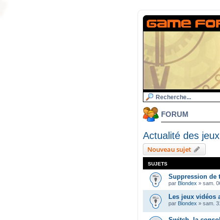
FORUM
Actualité des jeux
Nouveau sujet
SUJETS
Suppression de 
par
Blondex
»
sam. 06
Les jeux vidéos
par
Blondex
»
sam. 3
Switch, la conso