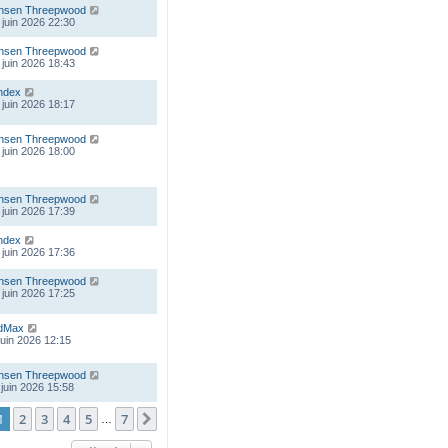
nsen Threepwood
 juin 2026 22:30
nsen Threepwood
 juin 2026 18:43
ndex
 juin 2026 18:17
nsen Threepwood
 juin 2026 18:00
nsen Threepwood
 juin 2026 17:39
ndex
 juin 2026 17:36
nsen Threepwood
 juin 2026 17:25
dMax
 juin 2026 12:15
nsen Threepwood
 juin 2026 15:58
ge
1
sur
7
1
2
3
4
5
7
Suivante
…