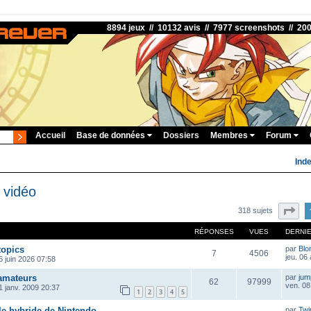
8894 jeux // 10132 avis // 7977 screenshots // 20
Accueil
Base de données
Dossiers
Membres
Forum
Ind
 vidéo
Pa
318 sujets
RÉPONSES
VUES
DERNI
topics
par
Blo
7
4506
jeu. 06
 juin 2026 07:58
 amateurs
par
ju
62
97999
ven. 08
1 janv. 2009 20:37
1
2
3
4
5
le hybride de Nintendo
par
Twi