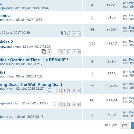
ar
par
Twi
4
11221
mar. 09
eepwood
»
dim. 09 juin 2024 20:44
ronica
par
Twi
5
3187
mar. 09
wood
»
ven. 05 juin 2026 23:53
par
Blo
44
32694
mar. 09
u. 19 janv. 2017 00:39
1
2
3
icles 2
par
Twi
116
63317
mar. 09
eepwood
»
ven. 13 janv. 2017 08:38
1
4
5
6
7
8
…
lda : Ocarina of Time...Le REMAKE !
par
Twi
2
3915
mar. 09
wood
»
mar. 09 juin 2026 17:17
sys
par
Blo
1
5763
mar. 09
wood
»
mar. 09 juin 2026 17:31
lking Dead, The Wolf Among Us...)
par
Twi
79
67425
mar. 09
wood
»
ven. 02 déc. 2016 11:27
1
2
3
4
5
6
par
Ma
60
41429
lun. 08
eepwood
»
lun. 12 juin 2017 19:53
1
2
3
4
5
par
Twi
2
7039
dim. 07
wood
»
sam. 06 juin 2026 02:46
Pa
318 sujets