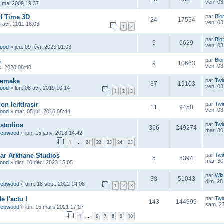
ven. 03 
9 mai 2009 19:37
of Time 3D
par
Blo
24
17554
ven. 03 
4 avr. 2011 18:03
1
2
par
Blo
5
6629
ven. 03 
wood
»
jeu. 09 févr. 2023 01:03
s
par
Blo
9
10663
ven. 03 
c. 2020 08:40
Remake
par
Twi
37
19103
ven. 03 
wood
»
lun. 08 avr. 2019 10:14
1
2
3
on leifdrasir
par
Twi
11
9450
ven. 03 
wood
»
mar. 05 juil. 2016 08:44
s studios
par
Twi
366
249274
mar. 30
eepwood
»
lun. 15 janv. 2018 14:42
1
21
22
23
24
25
…
par Arkhane Studios
par
Twi
5
5394
mar. 30
wood
»
dim. 10 déc. 2023 15:05
par
Wiz
38
51043
dim. 28
eepwood
»
dim. 18 sept. 2022 14:08
1
2
3
 l'actu !
par
Twi
143
144999
sam. 27
eepwood
»
lun. 15 mars 2021 17:27
1
6
7
8
9
10
…