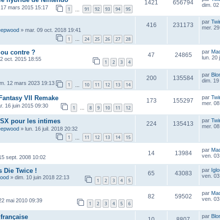
1421
656794
dim. 02
 17 mars 2015 15:17
1
91
92
93
94
95
…
par
Twi
416
231173
mer. 29 
eepwood
»
mar. 09 oct. 2018 19:41
1
24
25
26
27
28
…
 ou contre ?
par
Ma
47
24865
lun. 20 
2 oct. 2015 18:55
1
2
3
4
par
Blo
200
135584
dim. 19 
im. 12 mars 2023 19:13
1
10
11
12
13
14
…
l Fantasy VII Remake
par
Twi
173
155297
mer. 08 
r. 16 juin 2015 09:30
1
8
9
10
11
12
…
SX pour les intimes
par
Twi
224
135413
mer. 08 
eepwood
»
lun. 16 juil. 2018 20:32
1
11
12
13
14
15
…
par
Ma
14
13984
ven. 03 
 15 sept. 2008 10:02
 Die Twice !
par
Igl
65
43083
ven. 03 
wood
»
dim. 10 juin 2018 22:13
1
2
3
4
5
par
Ma
82
59502
ven. 03 
22 mai 2010 09:39
1
2
3
4
5
6
 française
par
Blo
10
8807