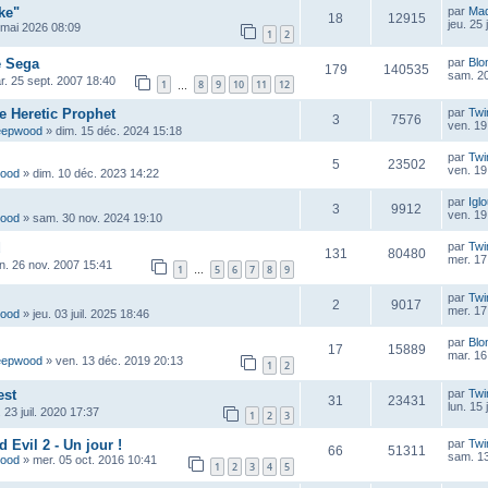
ke"
par
Ma
18
12915
jeu. 25
 mai 2026 08:09
1
2
e Sega
par
Blo
179
140535
sam. 20
r. 25 sept. 2007 18:40
1
8
9
10
11
12
…
he Heretic Prophet
par
Twi
3
7576
ven. 19
eepwood
»
dim. 15 déc. 2024 15:18
par
Twi
5
23502
ven. 19
wood
»
dim. 10 déc. 2023 14:22
par
Igl
3
9912
ven. 19
wood
»
sam. 30 nov. 2024 19:10
d
par
Twi
131
80480
mer. 17
un. 26 nov. 2007 15:41
1
5
6
7
8
9
…
par
Twi
2
9017
mer. 17
wood
»
jeu. 03 juil. 2025 18:46
par
Blo
17
15889
mar. 16
eepwood
»
ven. 13 déc. 2019 20:13
1
2
est
par
Twi
31
23431
lun. 15
. 23 juil. 2020 17:37
1
2
3
Evil 2 - Un jour !
par
Twi
66
51311
sam. 13
wood
»
mer. 05 oct. 2016 10:41
1
2
3
4
5