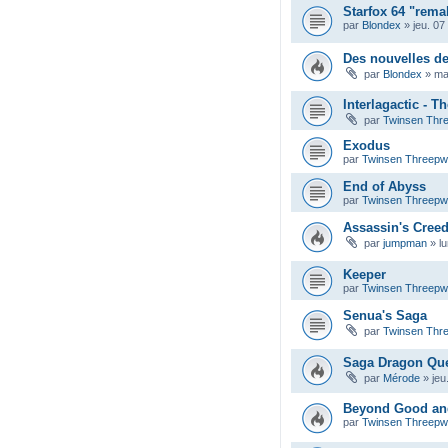
Starfox 64 "rema
par
Blondex
»
jeu. 07
Des nouvelles d
par
Blondex
»
ma
Interlagactic - T
par
Twinsen Thr
Exodus
par
Twinsen Threep
End of Abyss
par
Twinsen Threep
Assassin's Cree
par
jumpman
»
l
Keeper
par
Twinsen Threep
Senua's Saga
par
Twinsen Thr
Saga Dragon Qu
par
Mérode
»
jeu
Beyond Good and 
par
Twinsen Threep