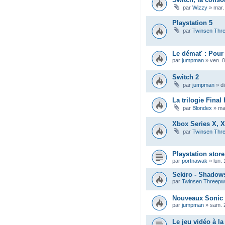
par
Wizzy
»
mar.
Playstation 5
par
Twinsen Thr
Le démat' : Pour
par
jumpman
»
ven. 0
Switch 2
par
jumpman
»
d
La trilogie Fina
par
Blondex
»
ma
Xbox Series X, X
par
Twinsen Thr
Playstation store
par
portnawak
»
lun.
Sekiro - Shadows
par
Twinsen Threep
Nouveaux Sonic
par
jumpman
»
sam. 
Le jeu vidéo à la