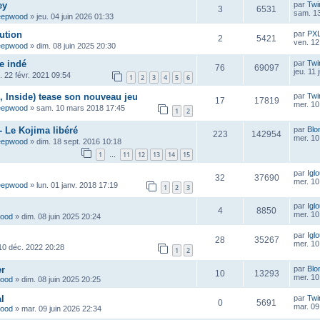
ey
par
Twi
3
6531
sam. 13
eepwood
»
jeu. 04 juin 2026 01:33
ution
par
PX
2
5421
ven. 12
eepwood
»
dim. 08 juin 2025 20:30
e indé
par
Twi
76
69097
jeu. 11
n. 22 févr. 2021 09:54
1
2
3
4
5
6
 Inside) tease son nouveau jeu
par
Twi
17
17819
mer. 10
eepwood
»
sam. 10 mars 2018 17:45
1
2
- Le Kojima libéré
par
Blo
223
142954
mer. 10
eepwood
»
dim. 18 sept. 2016 10:18
1
11
12
13
14
15
…
par
Igl
32
37690
mer. 10
eepwood
»
lun. 01 janv. 2018 17:19
1
2
3
par
Igl
4
8850
mer. 10
wood
»
dim. 08 juin 2025 20:24
par
Igl
28
35267
mer. 10
10 déc. 2022 20:28
1
2
er
par
Blo
10
13293
mer. 10
wood
»
dim. 08 juin 2025 20:25
l
par
Twi
0
5691
mar. 09
wood
»
mar. 09 juin 2026 22:34