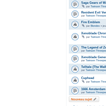
Saga Gears of W
par
Twinsen Thr
Resident Evil Ve
par
Twinsen Threep
Fire Emblem
par
Blondex
»
je
Xenoblade Chron
par
Twinsen Thr
The Legend of Ze
par
Twinsen Threep
Xenoblade Gene
par
Twinsen Threep
Telltale (The Wa
par
Twinsen Threep
Cuphead
par
Twinsen Thr
1666 Amsterdam
par
Twinsen Threep
Nouveau sujet