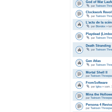
God of War Lauf
par
Twinsen Thr
Clockwork Revol
par
Twinsen Thr
L'actu de la scèn
par
Blondex
»
lu
Playdead (Limbo,
par
Twinsen Thr
Death Stranding 
par
Twinsen Thr
Gen Atlas
par
Twinsen Thr
Mortal Shell II
par
Twinsen Threep
FromSoftware
par
Iglou
»
sam. 
Mina the Hollow
par
Twinsen Threep
Persona 4 Reviva
par
Twinsen Threep