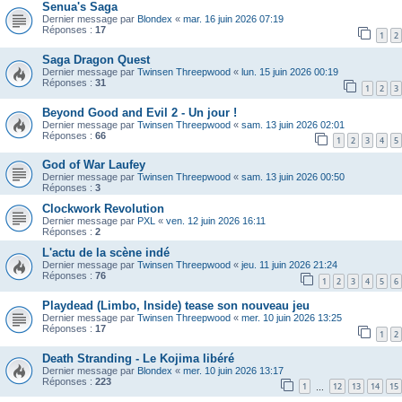
Senua's Saga
Dernier message par
Blondex
«
mar. 16 juin 2026 07:19
Réponses :
17
1
2
Saga Dragon Quest
Dernier message par
Twinsen Threepwood
«
lun. 15 juin 2026 00:19
Réponses :
31
1
2
3
Beyond Good and Evil 2 - Un jour !
Dernier message par
Twinsen Threepwood
«
sam. 13 juin 2026 02:01
Réponses :
66
1
2
3
4
5
God of War Laufey
Dernier message par
Twinsen Threepwood
«
sam. 13 juin 2026 00:50
Réponses :
3
Clockwork Revolution
Dernier message par
PXL
«
ven. 12 juin 2026 16:11
Réponses :
2
L'actu de la scène indé
Dernier message par
Twinsen Threepwood
«
jeu. 11 juin 2026 21:24
Réponses :
76
1
2
3
4
5
6
Playdead (Limbo, Inside) tease son nouveau jeu
Dernier message par
Twinsen Threepwood
«
mer. 10 juin 2026 13:25
Réponses :
17
1
2
Death Stranding - Le Kojima libéré
Dernier message par
Blondex
«
mer. 10 juin 2026 13:17
Réponses :
223
1
12
13
14
15
…