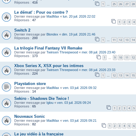
Réponses :
416
1
25
26
27
28
…
Le démat' : Pour ou contre ?
Dernier message par
MadMax
«
lun. 20 juil. 2026 22:02
Réponses :
47
1
2
3
4
Switch 2
Dernier message par
Blondex
«
dim. 19 juil. 2026 21:46
Réponses :
200
1
11
12
13
14
…
La trilogie Final Fantasy VII Remake
Dernier message par
Twinsen Threepwood
«
mer. 08 juil. 2026 23:40
Réponses :
173
1
9
10
11
12
…
Xbox Series X, XSX pour les intimes
Dernier message par
Twinsen Threepwood
«
mer. 08 juil. 2026 23:33
Réponses :
224
1
12
13
14
15
…
Playstation store
Dernier message par
MadMax
«
ven. 03 juil. 2026 09:32
Réponses :
14
Sekiro - Shadows Die Twice !
Dernier message par
Iglou
«
ven. 03 juil. 2026 09:24
Réponses :
65
1
2
3
4
5
Nouveaux Sonic
Dernier message par
MadMax
«
ven. 03 juil. 2026 09:21
Réponses :
82
1
2
3
4
5
6
Le jeu vidéo à la française