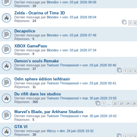
Dernier message par
Blondex
«
ven. 03 juil. 2026 08:06
Réponses :
10
Zelda - Ocarina of Time 3D
Dernier message par
Blondex
«
ven. 03 juil. 2026 08:04
Réponses :
24
1
2
Decapolice
Dernier message par
Blondex
«
ven. 03 juil. 2026 07:46
Réponses :
5
XBOX GamePass
Dernier message par
Blondex
«
ven. 03 juil. 2026 07:34
Réponses :
9
Demon's souls Remake
Dernier message par
Twinsen Threepwood
«
ven. 03 juil. 2026 00:46
Réponses :
37
1
2
3
Odin sphere édition leifdrasir
Dernier message par
Twinsen Threepwood
«
ven. 03 juil. 2026 00:41
Réponses :
11
Du rififi dans les studios
Dernier message par
Twinsen Threepwood
«
mar. 30 juin 2026 23:55
Réponses :
366
1
22
23
24
25
…
Marvel's Blade, par Arkhane Studios
Dernier message par
Twinsen Threepwood
«
mar. 30 juin 2026 19:42
Réponses :
5
GTA VI
Dernier message par
Wizzy
«
dim. 28 juin 2026 19:32
Réponses :
38
1
2
3