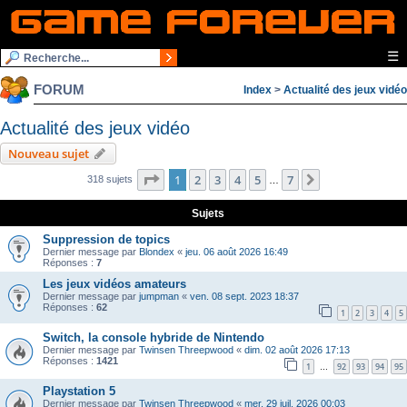
☰
FORUM
Index
>
Actualité des jeux vidéo
Actualité des jeux vidéo
Nouveau sujet
Page
1
sur
7
1
2
3
4
5
7
Suivante
318 sujets
…
Sujets
Suppression de topics
Dernier message par
Blondex
«
jeu. 06 août 2026 16:49
Réponses :
7
Les jeux vidéos amateurs
Dernier message par
jumpman
«
ven. 08 sept. 2023 18:37
Réponses :
62
1
2
3
4
5
Switch, la console hybride de Nintendo
Dernier message par
Twinsen Threepwood
«
dim. 02 août 2026 17:13
Réponses :
1421
1
92
93
94
95
…
Playstation 5
Dernier message par
Twinsen Threepwood
«
mer. 29 juil. 2026 00:03