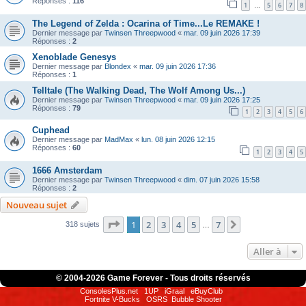
Réponses :
116
1
5
6
7
8
…
The Legend of Zelda : Ocarina of Time...Le REMAKE !
Dernier message par
Twinsen Threepwood
«
mar. 09 juin 2026 17:39
Réponses :
2
Xenoblade Genesys
Dernier message par
Blondex
«
mar. 09 juin 2026 17:36
Réponses :
1
Telltale (The Walking Dead, The Wolf Among Us...)
Dernier message par
Twinsen Threepwood
«
mar. 09 juin 2026 17:25
Réponses :
79
1
2
3
4
5
6
Cuphead
Dernier message par
MadMax
«
lun. 08 juin 2026 12:15
Réponses :
60
1
2
3
4
5
1666 Amsterdam
Dernier message par
Twinsen Threepwood
«
dim. 07 juin 2026 15:58
Réponses :
2
Nouveau sujet
Page
1
sur
7
1
2
3
4
5
7
Suivante
318 sujets
…
Aller à
© 2004-
2026 Game Forever - Tous droits réservés
ConsolesPlus.net
1UP
iGraal
eBuyClub
Fortnite V-Bucks
OSRS
Bubble Shooter