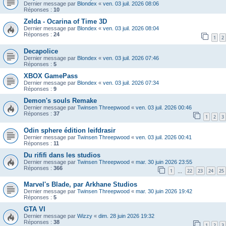
Dernier message par
Blondex
«
ven. 03 juil. 2026 08:06
Réponses :
10
Zelda - Ocarina of Time 3D
Dernier message par
Blondex
«
ven. 03 juil. 2026 08:04
Réponses :
24
1
2
Decapolice
Dernier message par
Blondex
«
ven. 03 juil. 2026 07:46
Réponses :
5
XBOX GamePass
Dernier message par
Blondex
«
ven. 03 juil. 2026 07:34
Réponses :
9
Demon's souls Remake
Dernier message par
Twinsen Threepwood
«
ven. 03 juil. 2026 00:46
Réponses :
37
1
2
3
Odin sphere édition leifdrasir
Dernier message par
Twinsen Threepwood
«
ven. 03 juil. 2026 00:41
Réponses :
11
Du rififi dans les studios
Dernier message par
Twinsen Threepwood
«
mar. 30 juin 2026 23:55
Réponses :
366
1
22
23
24
25
…
Marvel's Blade, par Arkhane Studios
Dernier message par
Twinsen Threepwood
«
mar. 30 juin 2026 19:42
Réponses :
5
GTA VI
Dernier message par
Wizzy
«
dim. 28 juin 2026 19:32
Réponses :
38
1
2
3