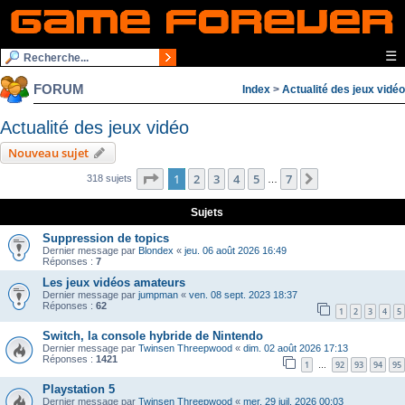
☰
FORUM
Index
>
Actualité des jeux vidéo
Actualité des jeux vidéo
Nouveau sujet
Page
1
sur
7
1
2
3
4
5
7
Suivante
318 sujets
…
Sujets
Suppression de topics
Dernier message par
Blondex
«
jeu. 06 août 2026 16:49
Réponses :
7
Les jeux vidéos amateurs
Dernier message par
jumpman
«
ven. 08 sept. 2023 18:37
Réponses :
62
1
2
3
4
5
Switch, la console hybride de Nintendo
Dernier message par
Twinsen Threepwood
«
dim. 02 août 2026 17:13
Réponses :
1421
1
92
93
94
95
…
Playstation 5
Dernier message par
Twinsen Threepwood
«
mer. 29 juil. 2026 00:03