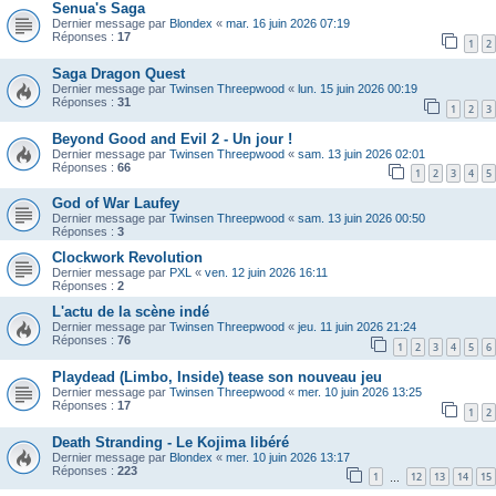
Senua's Saga
Dernier message par
Blondex
«
mar. 16 juin 2026 07:19
Réponses :
17
1
2
Saga Dragon Quest
Dernier message par
Twinsen Threepwood
«
lun. 15 juin 2026 00:19
Réponses :
31
1
2
3
Beyond Good and Evil 2 - Un jour !
Dernier message par
Twinsen Threepwood
«
sam. 13 juin 2026 02:01
Réponses :
66
1
2
3
4
5
God of War Laufey
Dernier message par
Twinsen Threepwood
«
sam. 13 juin 2026 00:50
Réponses :
3
Clockwork Revolution
Dernier message par
PXL
«
ven. 12 juin 2026 16:11
Réponses :
2
L'actu de la scène indé
Dernier message par
Twinsen Threepwood
«
jeu. 11 juin 2026 21:24
Réponses :
76
1
2
3
4
5
6
Playdead (Limbo, Inside) tease son nouveau jeu
Dernier message par
Twinsen Threepwood
«
mer. 10 juin 2026 13:25
Réponses :
17
1
2
Death Stranding - Le Kojima libéré
Dernier message par
Blondex
«
mer. 10 juin 2026 13:17
Réponses :
223
1
12
13
14
15
…