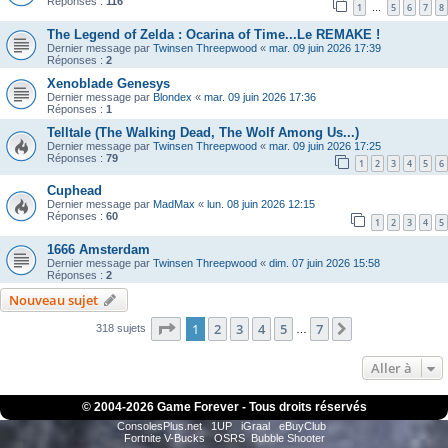
Réponses :
116
1
5
6
7
8
…
The Legend of Zelda : Ocarina of Time...Le REMAKE !
Dernier message par
Twinsen Threepwood
«
mar. 09 juin 2026 17:39
Réponses :
2
Xenoblade Genesys
Dernier message par
Blondex
«
mar. 09 juin 2026 17:36
Réponses :
1
Telltale (The Walking Dead, The Wolf Among Us...)
Dernier message par
Twinsen Threepwood
«
mar. 09 juin 2026 17:25
Réponses :
79
1
2
3
4
5
6
Cuphead
Dernier message par
MadMax
«
lun. 08 juin 2026 12:15
Réponses :
60
1
2
3
4
5
1666 Amsterdam
Dernier message par
Twinsen Threepwood
«
dim. 07 juin 2026 15:58
Réponses :
2
Nouveau sujet
Page
1
sur
7
1
2
3
4
5
7
Suivante
318 sujets
…
Aller à
© 2004-
2026 Game Forever - Tous droits réservés
ConsolesPlus.net
1UP
iGraal
eBuyClub
Fortnite V-Bucks
OSRS
Bubble Shooter