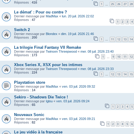
Réponses :
416
1
25
26
27
28
…
Le démat' : Pour ou contre ?
Dernier message par
MadMax
«
lun. 20 juil. 2026 22:02
Réponses :
47
1
2
3
4
Switch 2
Dernier message par
Blondex
«
dim. 19 juil. 2026 21:46
Réponses :
200
1
11
12
13
14
…
La trilogie Final Fantasy VII Remake
Dernier message par
Twinsen Threepwood
«
mer. 08 juil. 2026 23:40
Réponses :
173
1
9
10
11
12
…
Xbox Series X, XSX pour les intimes
Dernier message par
Twinsen Threepwood
«
mer. 08 juil. 2026 23:33
Réponses :
224
1
12
13
14
15
…
Playstation store
Dernier message par
MadMax
«
ven. 03 juil. 2026 09:32
Réponses :
14
Sekiro - Shadows Die Twice !
Dernier message par
Iglou
«
ven. 03 juil. 2026 09:24
Réponses :
65
1
2
3
4
5
Nouveaux Sonic
Dernier message par
MadMax
«
ven. 03 juil. 2026 09:21
Réponses :
82
1
2
3
4
5
6
Le jeu vidéo à la française