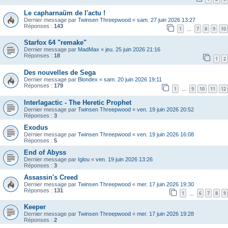
Le capharnaüm de l'actu !
Dernier message par
Twinsen Threepwood
«
sam. 27 juin 2026 13:27
Réponses :
143
1
7
8
9
10
…
Starfox 64 "remake"
Dernier message par
MadMax
«
jeu. 25 juin 2026 21:16
Réponses :
18
1
2
Des nouvelles de Sega
Dernier message par
Blondex
«
sam. 20 juin 2026 19:11
Réponses :
179
1
9
10
11
12
…
Interlagactic - The Heretic Prophet
Dernier message par
Twinsen Threepwood
«
ven. 19 juin 2026 20:52
Réponses :
3
Exodus
Dernier message par
Twinsen Threepwood
«
ven. 19 juin 2026 16:08
Réponses :
5
End of Abyss
Dernier message par
Iglou
«
ven. 19 juin 2026 13:26
Réponses :
3
Assassin's Creed
Dernier message par
Twinsen Threepwood
«
mer. 17 juin 2026 19:30
Réponses :
131
1
6
7
8
9
…
Keeper
Dernier message par
Twinsen Threepwood
«
mer. 17 juin 2026 19:28
Réponses :
2