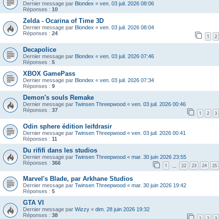
Dernier message par
Blondex
«
ven. 03 juil. 2026 08:06
Réponses :
10
Zelda - Ocarina of Time 3D
Dernier message par
Blondex
«
ven. 03 juil. 2026 08:04
Réponses :
24
1
2
Decapolice
Dernier message par
Blondex
«
ven. 03 juil. 2026 07:46
Réponses :
5
XBOX GamePass
Dernier message par
Blondex
«
ven. 03 juil. 2026 07:34
Réponses :
9
Demon's souls Remake
Dernier message par
Twinsen Threepwood
«
ven. 03 juil. 2026 00:46
Réponses :
37
1
2
3
Odin sphere édition leifdrasir
Dernier message par
Twinsen Threepwood
«
ven. 03 juil. 2026 00:41
Réponses :
11
Du rififi dans les studios
Dernier message par
Twinsen Threepwood
«
mar. 30 juin 2026 23:55
Réponses :
366
1
22
23
24
25
…
Marvel's Blade, par Arkhane Studios
Dernier message par
Twinsen Threepwood
«
mar. 30 juin 2026 19:42
Réponses :
5
GTA VI
Dernier message par
Wizzy
«
dim. 28 juin 2026 19:32
Réponses :
38
1
2
3