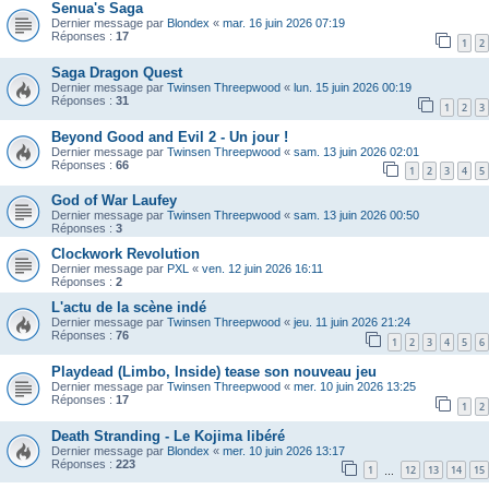
Senua's Saga
Dernier message par
Blondex
«
mar. 16 juin 2026 07:19
Réponses :
17
1
2
Saga Dragon Quest
Dernier message par
Twinsen Threepwood
«
lun. 15 juin 2026 00:19
Réponses :
31
1
2
3
Beyond Good and Evil 2 - Un jour !
Dernier message par
Twinsen Threepwood
«
sam. 13 juin 2026 02:01
Réponses :
66
1
2
3
4
5
God of War Laufey
Dernier message par
Twinsen Threepwood
«
sam. 13 juin 2026 00:50
Réponses :
3
Clockwork Revolution
Dernier message par
PXL
«
ven. 12 juin 2026 16:11
Réponses :
2
L'actu de la scène indé
Dernier message par
Twinsen Threepwood
«
jeu. 11 juin 2026 21:24
Réponses :
76
1
2
3
4
5
6
Playdead (Limbo, Inside) tease son nouveau jeu
Dernier message par
Twinsen Threepwood
«
mer. 10 juin 2026 13:25
Réponses :
17
1
2
Death Stranding - Le Kojima libéré
Dernier message par
Blondex
«
mer. 10 juin 2026 13:17
Réponses :
223
1
12
13
14
15
…