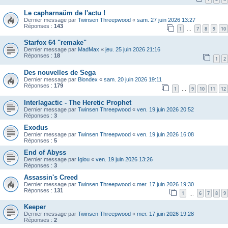
Le capharnaüm de l'actu !
Dernier message par
Twinsen Threepwood
«
sam. 27 juin 2026 13:27
Réponses :
143
1
7
8
9
10
…
Starfox 64 "remake"
Dernier message par
MadMax
«
jeu. 25 juin 2026 21:16
Réponses :
18
1
2
Des nouvelles de Sega
Dernier message par
Blondex
«
sam. 20 juin 2026 19:11
Réponses :
179
1
9
10
11
12
…
Interlagactic - The Heretic Prophet
Dernier message par
Twinsen Threepwood
«
ven. 19 juin 2026 20:52
Réponses :
3
Exodus
Dernier message par
Twinsen Threepwood
«
ven. 19 juin 2026 16:08
Réponses :
5
End of Abyss
Dernier message par
Iglou
«
ven. 19 juin 2026 13:26
Réponses :
3
Assassin's Creed
Dernier message par
Twinsen Threepwood
«
mer. 17 juin 2026 19:30
Réponses :
131
1
6
7
8
9
…
Keeper
Dernier message par
Twinsen Threepwood
«
mer. 17 juin 2026 19:28
Réponses :
2