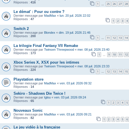
Réponses :
416
1
25
26
27
28
…
Le démat' : Pour ou contre ?
Dernier message par
MadMax
«
lun. 20 juil. 2026 22:02
Réponses :
47
1
2
3
4
Switch 2
Dernier message par
Blondex
«
dim. 19 juil. 2026 21:46
Réponses :
200
1
11
12
13
14
…
La trilogie Final Fantasy VII Remake
Dernier message par
Twinsen Threepwood
«
mer. 08 juil. 2026 23:40
Réponses :
173
1
9
10
11
12
…
Xbox Series X, XSX pour les intimes
Dernier message par
Twinsen Threepwood
«
mer. 08 juil. 2026 23:33
Réponses :
224
1
12
13
14
15
…
Playstation store
Dernier message par
MadMax
«
ven. 03 juil. 2026 09:32
Réponses :
14
Sekiro - Shadows Die Twice !
Dernier message par
Iglou
«
ven. 03 juil. 2026 09:24
Réponses :
65
1
2
3
4
5
Nouveaux Sonic
Dernier message par
MadMax
«
ven. 03 juil. 2026 09:21
Réponses :
82
1
2
3
4
5
6
Le jeu vidéo à la française