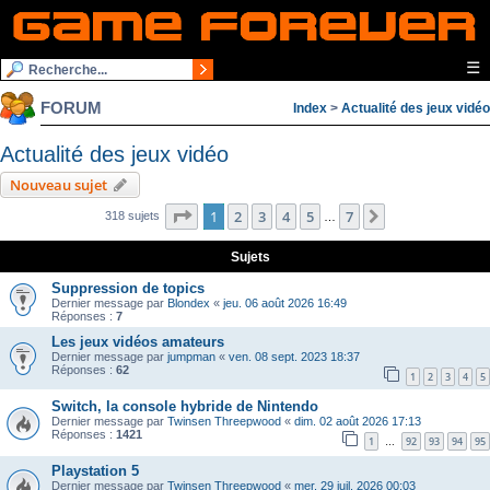
☰
FORUM
Index
>
Actualité des jeux vidéo
Actualité des jeux vidéo
Nouveau sujet
Page
1
sur
7
1
2
3
4
5
7
Suivante
318 sujets
…
Sujets
Suppression de topics
Dernier message par
Blondex
«
jeu. 06 août 2026 16:49
Réponses :
7
Les jeux vidéos amateurs
Dernier message par
jumpman
«
ven. 08 sept. 2023 18:37
Réponses :
62
1
2
3
4
5
Switch, la console hybride de Nintendo
Dernier message par
Twinsen Threepwood
«
dim. 02 août 2026 17:13
Réponses :
1421
1
92
93
94
95
…
Playstation 5
Dernier message par
Twinsen Threepwood
«
mer. 29 juil. 2026 00:03