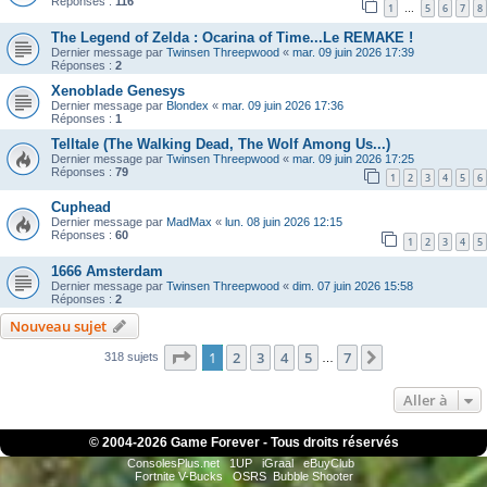
Réponses :
116
1
5
6
7
8
…
The Legend of Zelda : Ocarina of Time...Le REMAKE !
Dernier message par
Twinsen Threepwood
«
mar. 09 juin 2026 17:39
Réponses :
2
Xenoblade Genesys
Dernier message par
Blondex
«
mar. 09 juin 2026 17:36
Réponses :
1
Telltale (The Walking Dead, The Wolf Among Us...)
Dernier message par
Twinsen Threepwood
«
mar. 09 juin 2026 17:25
Réponses :
79
1
2
3
4
5
6
Cuphead
Dernier message par
MadMax
«
lun. 08 juin 2026 12:15
Réponses :
60
1
2
3
4
5
1666 Amsterdam
Dernier message par
Twinsen Threepwood
«
dim. 07 juin 2026 15:58
Réponses :
2
Nouveau sujet
Page
1
sur
7
1
2
3
4
5
7
Suivante
318 sujets
…
Aller à
© 2004-
2026 Game Forever - Tous droits réservés
ConsolesPlus.net
1UP
iGraal
eBuyClub
Fortnite V-Bucks
OSRS
Bubble Shooter