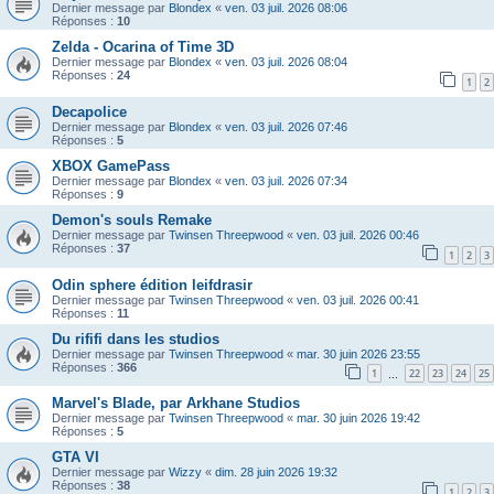
Dernier message par
Blondex
«
ven. 03 juil. 2026 08:06
Réponses :
10
Zelda - Ocarina of Time 3D
Dernier message par
Blondex
«
ven. 03 juil. 2026 08:04
Réponses :
24
1
2
Decapolice
Dernier message par
Blondex
«
ven. 03 juil. 2026 07:46
Réponses :
5
XBOX GamePass
Dernier message par
Blondex
«
ven. 03 juil. 2026 07:34
Réponses :
9
Demon's souls Remake
Dernier message par
Twinsen Threepwood
«
ven. 03 juil. 2026 00:46
Réponses :
37
1
2
3
Odin sphere édition leifdrasir
Dernier message par
Twinsen Threepwood
«
ven. 03 juil. 2026 00:41
Réponses :
11
Du rififi dans les studios
Dernier message par
Twinsen Threepwood
«
mar. 30 juin 2026 23:55
Réponses :
366
1
22
23
24
25
…
Marvel's Blade, par Arkhane Studios
Dernier message par
Twinsen Threepwood
«
mar. 30 juin 2026 19:42
Réponses :
5
GTA VI
Dernier message par
Wizzy
«
dim. 28 juin 2026 19:32
Réponses :
38
1
2
3