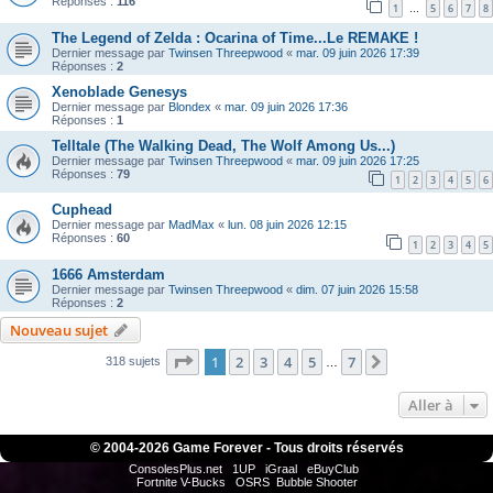
Réponses :
116
1
5
6
7
8
…
The Legend of Zelda : Ocarina of Time...Le REMAKE !
Dernier message par
Twinsen Threepwood
«
mar. 09 juin 2026 17:39
Réponses :
2
Xenoblade Genesys
Dernier message par
Blondex
«
mar. 09 juin 2026 17:36
Réponses :
1
Telltale (The Walking Dead, The Wolf Among Us...)
Dernier message par
Twinsen Threepwood
«
mar. 09 juin 2026 17:25
Réponses :
79
1
2
3
4
5
6
Cuphead
Dernier message par
MadMax
«
lun. 08 juin 2026 12:15
Réponses :
60
1
2
3
4
5
1666 Amsterdam
Dernier message par
Twinsen Threepwood
«
dim. 07 juin 2026 15:58
Réponses :
2
Nouveau sujet
Page
1
sur
7
1
2
3
4
5
7
Suivante
318 sujets
…
Aller à
© 2004-
2026 Game Forever - Tous droits réservés
ConsolesPlus.net
1UP
iGraal
eBuyClub
Fortnite V-Bucks
OSRS
Bubble Shooter