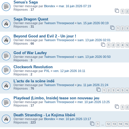
Senua's Saga
Dernier message par
Blondex
«
mar. 16 juin 2026 07:19
Réponses :
17
1
2
Saga Dragon Quest
Dernier message par
Twinsen Threepwood
«
lun. 15 juin 2026 00:19
Réponses :
31
1
2
3
Beyond Good and Evil 2 - Un jour !
Dernier message par
Twinsen Threepwood
«
sam. 13 juin 2026 02:01
Réponses :
66
1
2
3
4
5
God of War Laufey
Dernier message par
Twinsen Threepwood
«
sam. 13 juin 2026 00:50
Réponses :
3
Clockwork Revolution
Dernier message par
PXL
«
ven. 12 juin 2026 16:11
Réponses :
2
L'actu de la scène indé
Dernier message par
Twinsen Threepwood
«
jeu. 11 juin 2026 21:24
Réponses :
76
1
2
3
4
5
6
Playdead (Limbo, Inside) tease son nouveau jeu
Dernier message par
Twinsen Threepwood
«
mer. 10 juin 2026 13:25
Réponses :
17
1
2
Death Stranding - Le Kojima libéré
Dernier message par
Blondex
«
mer. 10 juin 2026 13:17
Réponses :
223
1
12
13
14
15
…