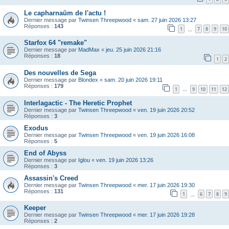
Le capharnaüm de l'actu !
Dernier message par
Twinsen Threepwood
«
sam. 27 juin 2026 13:27
Réponses :
143
1
7
8
9
10
…
Starfox 64 "remake"
Dernier message par
MadMax
«
jeu. 25 juin 2026 21:16
Réponses :
18
1
2
Des nouvelles de Sega
Dernier message par
Blondex
«
sam. 20 juin 2026 19:11
Réponses :
179
1
9
10
11
12
…
Interlagactic - The Heretic Prophet
Dernier message par
Twinsen Threepwood
«
ven. 19 juin 2026 20:52
Réponses :
3
Exodus
Dernier message par
Twinsen Threepwood
«
ven. 19 juin 2026 16:08
Réponses :
5
End of Abyss
Dernier message par
Iglou
«
ven. 19 juin 2026 13:26
Réponses :
3
Assassin's Creed
Dernier message par
Twinsen Threepwood
«
mer. 17 juin 2026 19:30
Réponses :
131
1
6
7
8
9
…
Keeper
Dernier message par
Twinsen Threepwood
«
mer. 17 juin 2026 19:28
Réponses :
2