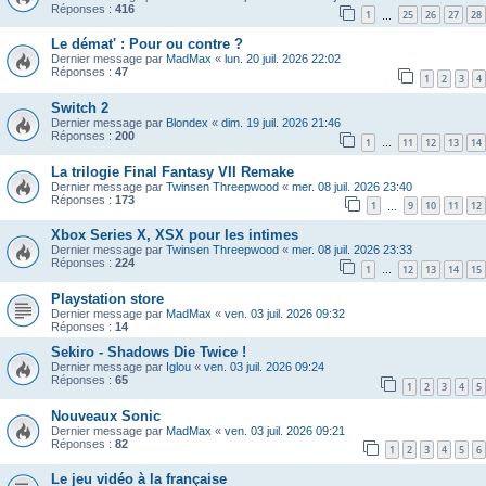
Réponses :
416
1
25
26
27
28
…
Le démat' : Pour ou contre ?
Dernier message par
MadMax
«
lun. 20 juil. 2026 22:02
Réponses :
47
1
2
3
4
Switch 2
Dernier message par
Blondex
«
dim. 19 juil. 2026 21:46
Réponses :
200
1
11
12
13
14
…
La trilogie Final Fantasy VII Remake
Dernier message par
Twinsen Threepwood
«
mer. 08 juil. 2026 23:40
Réponses :
173
1
9
10
11
12
…
Xbox Series X, XSX pour les intimes
Dernier message par
Twinsen Threepwood
«
mer. 08 juil. 2026 23:33
Réponses :
224
1
12
13
14
15
…
Playstation store
Dernier message par
MadMax
«
ven. 03 juil. 2026 09:32
Réponses :
14
Sekiro - Shadows Die Twice !
Dernier message par
Iglou
«
ven. 03 juil. 2026 09:24
Réponses :
65
1
2
3
4
5
Nouveaux Sonic
Dernier message par
MadMax
«
ven. 03 juil. 2026 09:21
Réponses :
82
1
2
3
4
5
6
Le jeu vidéo à la française