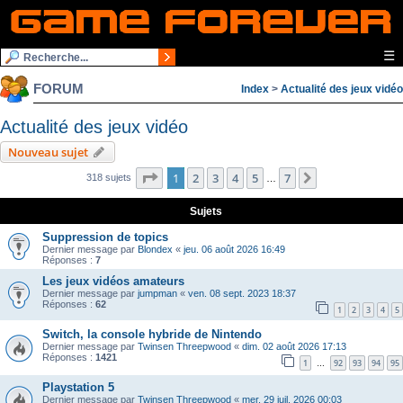
☰
FORUM
Index
>
Actualité des jeux vidéo
Actualité des jeux vidéo
Nouveau sujet
Page
1
sur
7
1
2
3
4
5
7
Suivante
318 sujets
…
Sujets
Suppression de topics
Dernier message par
Blondex
«
jeu. 06 août 2026 16:49
Réponses :
7
Les jeux vidéos amateurs
Dernier message par
jumpman
«
ven. 08 sept. 2023 18:37
Réponses :
62
1
2
3
4
5
Switch, la console hybride de Nintendo
Dernier message par
Twinsen Threepwood
«
dim. 02 août 2026 17:13
Réponses :
1421
1
92
93
94
95
…
Playstation 5
Dernier message par
Twinsen Threepwood
«
mer. 29 juil. 2026 00:03