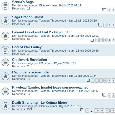
Senua's Saga
Dernier message par
Blondex
«
mar. 16 juin 2026 07:19
Réponses :
17
1
2
Saga Dragon Quest
Dernier message par
Twinsen Threepwood
«
lun. 15 juin 2026 00:19
Réponses :
31
1
2
3
Beyond Good and Evil 2 - Un jour !
Dernier message par
Twinsen Threepwood
«
sam. 13 juin 2026 02:01
Réponses :
66
1
2
3
4
5
God of War Laufey
Dernier message par
Twinsen Threepwood
«
sam. 13 juin 2026 00:50
Réponses :
3
Clockwork Revolution
Dernier message par
PXL
«
ven. 12 juin 2026 16:11
Réponses :
2
L'actu de la scène indé
Dernier message par
Twinsen Threepwood
«
jeu. 11 juin 2026 21:24
Réponses :
76
1
2
3
4
5
6
Playdead (Limbo, Inside) tease son nouveau jeu
Dernier message par
Twinsen Threepwood
«
mer. 10 juin 2026 13:25
Réponses :
17
1
2
Death Stranding - Le Kojima libéré
Dernier message par
Blondex
«
mer. 10 juin 2026 13:17
Réponses :
223
1
12
13
14
15
…