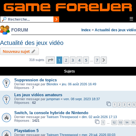
☰
FORUM
Index
>
Actualité des jeux vidéo
Actualité des jeux vidéo
Nouveau sujet
Page
1
sur
7
1
2
3
4
5
7
Suivante
318 sujets
…
Sujets
Suppression de topics
Dernier message par
Blondex
«
jeu. 06 août 2026 16:49
Réponses :
7
Les jeux vidéos amateurs
Dernier message par
jumpman
«
ven. 08 sept. 2023 18:37
Réponses :
62
1
2
3
4
5
Switch, la console hybride de Nintendo
Dernier message par
Twinsen Threepwood
«
dim. 02 août 2026 17:13
Réponses :
1421
1
92
93
94
95
…
Playstation 5
Dernier message par
Twinsen Threepwood
«
mer. 29 juil. 2026 00:03