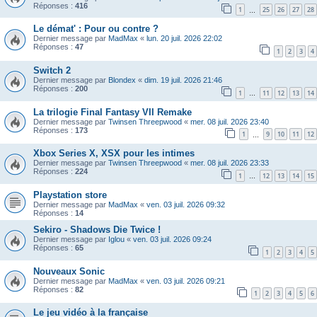
Réponses :
416
1
25
26
27
28
…
Le démat' : Pour ou contre ?
Dernier message par
MadMax
«
lun. 20 juil. 2026 22:02
Réponses :
47
1
2
3
4
Switch 2
Dernier message par
Blondex
«
dim. 19 juil. 2026 21:46
Réponses :
200
1
11
12
13
14
…
La trilogie Final Fantasy VII Remake
Dernier message par
Twinsen Threepwood
«
mer. 08 juil. 2026 23:40
Réponses :
173
1
9
10
11
12
…
Xbox Series X, XSX pour les intimes
Dernier message par
Twinsen Threepwood
«
mer. 08 juil. 2026 23:33
Réponses :
224
1
12
13
14
15
…
Playstation store
Dernier message par
MadMax
«
ven. 03 juil. 2026 09:32
Réponses :
14
Sekiro - Shadows Die Twice !
Dernier message par
Iglou
«
ven. 03 juil. 2026 09:24
Réponses :
65
1
2
3
4
5
Nouveaux Sonic
Dernier message par
MadMax
«
ven. 03 juil. 2026 09:21
Réponses :
82
1
2
3
4
5
6
Le jeu vidéo à la française