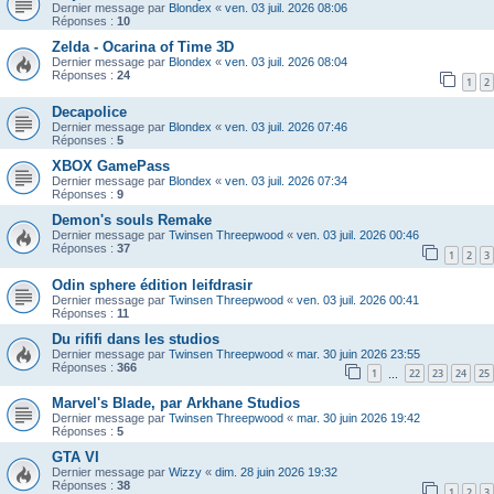
Dernier message par
Blondex
«
ven. 03 juil. 2026 08:06
Réponses :
10
Zelda - Ocarina of Time 3D
Dernier message par
Blondex
«
ven. 03 juil. 2026 08:04
Réponses :
24
1
2
Decapolice
Dernier message par
Blondex
«
ven. 03 juil. 2026 07:46
Réponses :
5
XBOX GamePass
Dernier message par
Blondex
«
ven. 03 juil. 2026 07:34
Réponses :
9
Demon's souls Remake
Dernier message par
Twinsen Threepwood
«
ven. 03 juil. 2026 00:46
Réponses :
37
1
2
3
Odin sphere édition leifdrasir
Dernier message par
Twinsen Threepwood
«
ven. 03 juil. 2026 00:41
Réponses :
11
Du rififi dans les studios
Dernier message par
Twinsen Threepwood
«
mar. 30 juin 2026 23:55
Réponses :
366
1
22
23
24
25
…
Marvel's Blade, par Arkhane Studios
Dernier message par
Twinsen Threepwood
«
mar. 30 juin 2026 19:42
Réponses :
5
GTA VI
Dernier message par
Wizzy
«
dim. 28 juin 2026 19:32
Réponses :
38
1
2
3