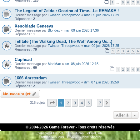
Réponses :
116
1
5
6
7
8
…
The Legend of Zelda : Ocarina of Time...Le REMAKE !
Dernier message par
Twinsen Threepwood
«
mar. 09 juin 2026 17:39
Réponses :
2
Xenoblade Genesys
Dernier message par
Blondex
«
mar. 09 juin 2026 17:36
Réponses :
1
Telltale (The Walking Dead, The Wolf Among Us...)
Dernier message par
Twinsen Threepwood
«
mar. 09 juin 2026 17:25
Réponses :
79
1
2
3
4
5
6
Cuphead
Dernier message par
MadMax
«
lun. 08 juin 2026 12:15
Réponses :
60
1
2
3
4
5
1666 Amsterdam
Dernier message par
Twinsen Threepwood
«
dim. 07 juin 2026 15:58
Réponses :
2
Nouveau sujet
Page
1
sur
7
1
2
3
4
5
7
Suivante
318 sujets
…
Aller à
© 2004-
2026 Game Forever - Tous droits réservés
ConsolesPlus.net
1UP
iGraal
eBuyClub
Fortnite V-Bucks
OSRS
Bubble Shooter