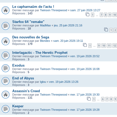
Le capharnaüm de l'actu !
Dernier message par
Twinsen Threepwood
«
sam. 27 juin 2026 13:27
Réponses :
143
1
7
8
9
10
…
Starfox 64 "remake"
Dernier message par
MadMax
«
jeu. 25 juin 2026 21:16
Réponses :
18
1
2
Des nouvelles de Sega
Dernier message par
Blondex
«
sam. 20 juin 2026 19:11
Réponses :
179
1
9
10
11
12
…
Interlagactic - The Heretic Prophet
Dernier message par
Twinsen Threepwood
«
ven. 19 juin 2026 20:52
Réponses :
3
Exodus
Dernier message par
Twinsen Threepwood
«
ven. 19 juin 2026 16:08
Réponses :
5
End of Abyss
Dernier message par
Iglou
«
ven. 19 juin 2026 13:26
Réponses :
3
Assassin's Creed
Dernier message par
Twinsen Threepwood
«
mer. 17 juin 2026 19:30
Réponses :
131
1
6
7
8
9
…
Keeper
Dernier message par
Twinsen Threepwood
«
mer. 17 juin 2026 19:28
Réponses :
2