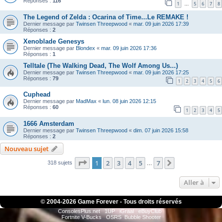
Réponses :
116
1
5
6
7
8
…
The Legend of Zelda : Ocarina of Time...Le REMAKE !
Dernier message par
Twinsen Threepwood
«
mar. 09 juin 2026 17:39
Réponses :
2
Xenoblade Genesys
Dernier message par
Blondex
«
mar. 09 juin 2026 17:36
Réponses :
1
Telltale (The Walking Dead, The Wolf Among Us...)
Dernier message par
Twinsen Threepwood
«
mar. 09 juin 2026 17:25
Réponses :
79
1
2
3
4
5
6
Cuphead
Dernier message par
MadMax
«
lun. 08 juin 2026 12:15
Réponses :
60
1
2
3
4
5
1666 Amsterdam
Dernier message par
Twinsen Threepwood
«
dim. 07 juin 2026 15:58
Réponses :
2
Nouveau sujet
Page
1
sur
7
1
2
3
4
5
7
Suivante
318 sujets
…
Aller à
© 2004-
2026 Game Forever - Tous droits réservés
ConsolesPlus.net
1UP
iGraal
eBuyClub
Fortnite V-Bucks
OSRS
Bubble Shooter