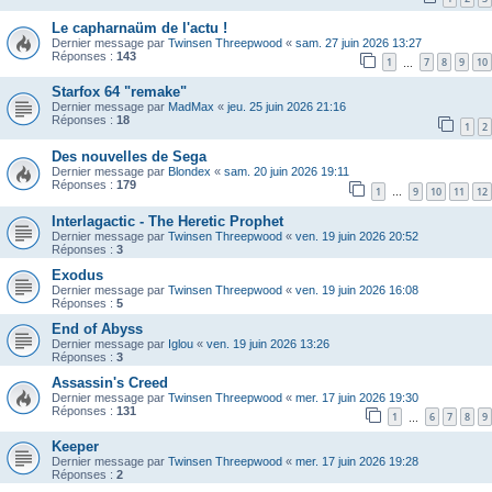
Le capharnaüm de l'actu !
Dernier message par
Twinsen Threepwood
«
sam. 27 juin 2026 13:27
Réponses :
143
1
7
8
9
10
…
Starfox 64 "remake"
Dernier message par
MadMax
«
jeu. 25 juin 2026 21:16
Réponses :
18
1
2
Des nouvelles de Sega
Dernier message par
Blondex
«
sam. 20 juin 2026 19:11
Réponses :
179
1
9
10
11
12
…
Interlagactic - The Heretic Prophet
Dernier message par
Twinsen Threepwood
«
ven. 19 juin 2026 20:52
Réponses :
3
Exodus
Dernier message par
Twinsen Threepwood
«
ven. 19 juin 2026 16:08
Réponses :
5
End of Abyss
Dernier message par
Iglou
«
ven. 19 juin 2026 13:26
Réponses :
3
Assassin's Creed
Dernier message par
Twinsen Threepwood
«
mer. 17 juin 2026 19:30
Réponses :
131
1
6
7
8
9
…
Keeper
Dernier message par
Twinsen Threepwood
«
mer. 17 juin 2026 19:28
Réponses :
2