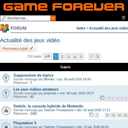
☰
FORUM
Index
>
Actualité des jeux vidéo
Actualité des jeux vidéo
Nouveau sujet
Page
1
sur
7
1
2
3
4
5
7
Suivante
318 sujets
…
Sujets
Suppression de topics
Dernier message par
Blondex
«
jeu. 06 août 2026 16:49
Réponses :
7
Les jeux vidéos amateurs
Dernier message par
jumpman
«
ven. 08 sept. 2023 18:37
Réponses :
62
1
2
3
4
5
Switch, la console hybride de Nintendo
Dernier message par
Twinsen Threepwood
«
dim. 02 août 2026 17:13
Réponses :
1421
1
92
93
94
95
…
Playstation 5
Dernier message par
Twinsen Threepwood
«
mer. 29 juil. 2026 00:03