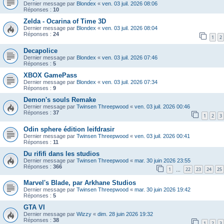
Dernier message par
Blondex
«
ven. 03 juil. 2026 08:06
Réponses :
10
Zelda - Ocarina of Time 3D
Dernier message par
Blondex
«
ven. 03 juil. 2026 08:04
Réponses :
24
1
2
Decapolice
Dernier message par
Blondex
«
ven. 03 juil. 2026 07:46
Réponses :
5
XBOX GamePass
Dernier message par
Blondex
«
ven. 03 juil. 2026 07:34
Réponses :
9
Demon's souls Remake
Dernier message par
Twinsen Threepwood
«
ven. 03 juil. 2026 00:46
Réponses :
37
1
2
3
Odin sphere édition leifdrasir
Dernier message par
Twinsen Threepwood
«
ven. 03 juil. 2026 00:41
Réponses :
11
Du rififi dans les studios
Dernier message par
Twinsen Threepwood
«
mar. 30 juin 2026 23:55
Réponses :
366
1
22
23
24
25
…
Marvel's Blade, par Arkhane Studios
Dernier message par
Twinsen Threepwood
«
mar. 30 juin 2026 19:42
Réponses :
5
GTA VI
Dernier message par
Wizzy
«
dim. 28 juin 2026 19:32
Réponses :
38
1
2
3