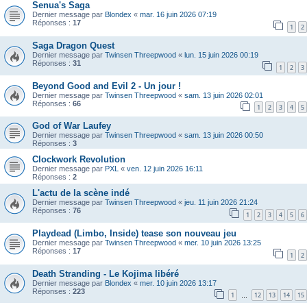
Senua's Saga
Dernier message par
Blondex
«
mar. 16 juin 2026 07:19
Réponses :
17
1
2
Saga Dragon Quest
Dernier message par
Twinsen Threepwood
«
lun. 15 juin 2026 00:19
Réponses :
31
1
2
3
Beyond Good and Evil 2 - Un jour !
Dernier message par
Twinsen Threepwood
«
sam. 13 juin 2026 02:01
Réponses :
66
1
2
3
4
5
God of War Laufey
Dernier message par
Twinsen Threepwood
«
sam. 13 juin 2026 00:50
Réponses :
3
Clockwork Revolution
Dernier message par
PXL
«
ven. 12 juin 2026 16:11
Réponses :
2
L'actu de la scène indé
Dernier message par
Twinsen Threepwood
«
jeu. 11 juin 2026 21:24
Réponses :
76
1
2
3
4
5
6
Playdead (Limbo, Inside) tease son nouveau jeu
Dernier message par
Twinsen Threepwood
«
mer. 10 juin 2026 13:25
Réponses :
17
1
2
Death Stranding - Le Kojima libéré
Dernier message par
Blondex
«
mer. 10 juin 2026 13:17
Réponses :
223
1
12
13
14
15
…