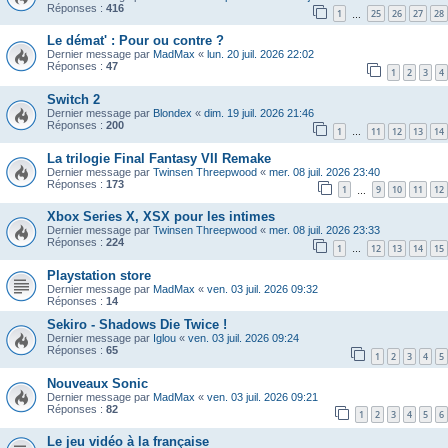
Réponses :
416
1
25
26
27
28
…
Le démat' : Pour ou contre ?
Dernier message par
MadMax
«
lun. 20 juil. 2026 22:02
Réponses :
47
1
2
3
4
Switch 2
Dernier message par
Blondex
«
dim. 19 juil. 2026 21:46
Réponses :
200
1
11
12
13
14
…
La trilogie Final Fantasy VII Remake
Dernier message par
Twinsen Threepwood
«
mer. 08 juil. 2026 23:40
Réponses :
173
1
9
10
11
12
…
Xbox Series X, XSX pour les intimes
Dernier message par
Twinsen Threepwood
«
mer. 08 juil. 2026 23:33
Réponses :
224
1
12
13
14
15
…
Playstation store
Dernier message par
MadMax
«
ven. 03 juil. 2026 09:32
Réponses :
14
Sekiro - Shadows Die Twice !
Dernier message par
Iglou
«
ven. 03 juil. 2026 09:24
Réponses :
65
1
2
3
4
5
Nouveaux Sonic
Dernier message par
MadMax
«
ven. 03 juil. 2026 09:21
Réponses :
82
1
2
3
4
5
6
Le jeu vidéo à la française