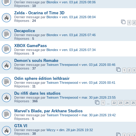
Dernier message par
Blondex
«
ven. 03 juil. 2026 08:06
Réponses :
10
Zelda - Ocarina of Time 3D
Dernier message par
Blondex
«
ven. 03 juil. 2026 08:04
Réponses :
24
1
2
Decapolice
Dernier message par
Blondex
«
ven. 03 juil. 2026 07:46
Réponses :
5
XBOX GamePass
Dernier message par
Blondex
«
ven. 03 juil. 2026 07:34
Réponses :
9
Demon's souls Remake
Dernier message par
Twinsen Threepwood
«
ven. 03 juil. 2026 00:46
Réponses :
37
1
2
3
Odin sphere édition leifdrasir
Dernier message par
Twinsen Threepwood
«
ven. 03 juil. 2026 00:41
Réponses :
11
Du rififi dans les studios
Dernier message par
Twinsen Threepwood
«
mar. 30 juin 2026 23:55
Réponses :
366
1
22
23
24
25
…
Marvel's Blade, par Arkhane Studios
Dernier message par
Twinsen Threepwood
«
mar. 30 juin 2026 19:42
Réponses :
5
GTA VI
Dernier message par
Wizzy
«
dim. 28 juin 2026 19:32
Réponses :
38
1
2
3