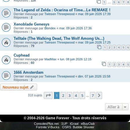
Réponses :
116
1
5
6
7
8
…
The Legend of Zelda : Ocarina of Time...Le REMAKE !
Dernier message par
Twinsen Threepwood
«
mar. 09 juin 2026 17:39
Réponses :
2
Xenoblade Genesys
Dernier message par
Blondex
«
mar. 09 juin 2026 17:36
Réponses :
1
Telltale (The Walking Dead, The Wolf Among Us...)
Dernier message par
Twinsen Threepwood
«
mar. 09 juin 2026 17:25
Réponses :
79
1
2
3
4
5
6
Cuphead
Dernier message par
MadMax
«
lun. 08 juin 2026 12:15
Réponses :
60
1
2
3
4
5
1666 Amsterdam
Dernier message par
Twinsen Threepwood
«
dim. 07 juin 2026 15:58
Réponses :
2
Nouveau sujet
Page
1
sur
7
1
2
3
4
5
7
Suivante
318 sujets
…
Aller à
© 2004-
2026 Game Forever - Tous droits réservés
ConsolesPlus.net
1UP
iGraal
eBuyClub
Fortnite V-Bucks
OSRS
Bubble Shooter