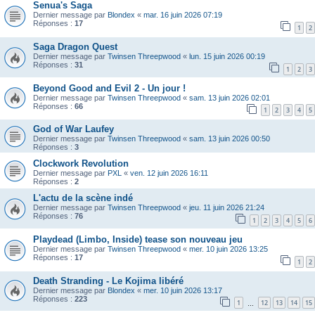
Senua's Saga
Dernier message par
Blondex
«
mar. 16 juin 2026 07:19
Réponses :
17
1
2
Saga Dragon Quest
Dernier message par
Twinsen Threepwood
«
lun. 15 juin 2026 00:19
Réponses :
31
1
2
3
Beyond Good and Evil 2 - Un jour !
Dernier message par
Twinsen Threepwood
«
sam. 13 juin 2026 02:01
Réponses :
66
1
2
3
4
5
God of War Laufey
Dernier message par
Twinsen Threepwood
«
sam. 13 juin 2026 00:50
Réponses :
3
Clockwork Revolution
Dernier message par
PXL
«
ven. 12 juin 2026 16:11
Réponses :
2
L'actu de la scène indé
Dernier message par
Twinsen Threepwood
«
jeu. 11 juin 2026 21:24
Réponses :
76
1
2
3
4
5
6
Playdead (Limbo, Inside) tease son nouveau jeu
Dernier message par
Twinsen Threepwood
«
mer. 10 juin 2026 13:25
Réponses :
17
1
2
Death Stranding - Le Kojima libéré
Dernier message par
Blondex
«
mer. 10 juin 2026 13:17
Réponses :
223
1
12
13
14
15
…