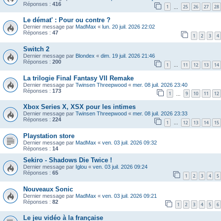
Réponses :
416
1
25
26
27
28
…
Le démat' : Pour ou contre ?
Dernier message par
MadMax
«
lun. 20 juil. 2026 22:02
Réponses :
47
1
2
3
4
Switch 2
Dernier message par
Blondex
«
dim. 19 juil. 2026 21:46
Réponses :
200
1
11
12
13
14
…
La trilogie Final Fantasy VII Remake
Dernier message par
Twinsen Threepwood
«
mer. 08 juil. 2026 23:40
Réponses :
173
1
9
10
11
12
…
Xbox Series X, XSX pour les intimes
Dernier message par
Twinsen Threepwood
«
mer. 08 juil. 2026 23:33
Réponses :
224
1
12
13
14
15
…
Playstation store
Dernier message par
MadMax
«
ven. 03 juil. 2026 09:32
Réponses :
14
Sekiro - Shadows Die Twice !
Dernier message par
Iglou
«
ven. 03 juil. 2026 09:24
Réponses :
65
1
2
3
4
5
Nouveaux Sonic
Dernier message par
MadMax
«
ven. 03 juil. 2026 09:21
Réponses :
82
1
2
3
4
5
6
Le jeu vidéo à la française