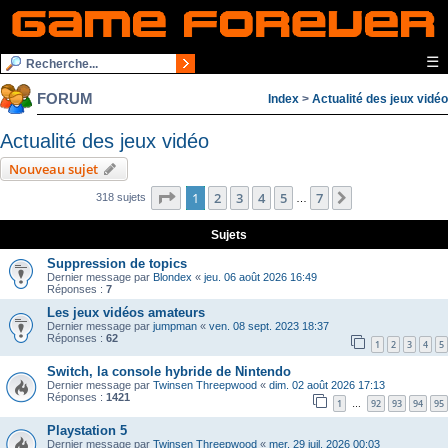
☰
FORUM
Index
>
Actualité des jeux vidéo
Actualité des jeux vidéo
Nouveau sujet
Page
1
sur
7
1
2
3
4
5
7
Suivante
318 sujets
…
Sujets
Suppression de topics
Dernier message par
Blondex
«
jeu. 06 août 2026 16:49
Réponses :
7
Les jeux vidéos amateurs
Dernier message par
jumpman
«
ven. 08 sept. 2023 18:37
Réponses :
62
1
2
3
4
5
Switch, la console hybride de Nintendo
Dernier message par
Twinsen Threepwood
«
dim. 02 août 2026 17:13
Réponses :
1421
1
92
93
94
95
…
Playstation 5
Dernier message par
Twinsen Threepwood
«
mer. 29 juil. 2026 00:03