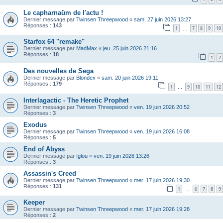
Le capharnaüm de l'actu !
Dernier message par
Twinsen Threepwood
«
sam. 27 juin 2026 13:27
Réponses :
143
1
7
8
9
10
…
Starfox 64 "remake"
Dernier message par
MadMax
«
jeu. 25 juin 2026 21:16
Réponses :
18
1
2
Des nouvelles de Sega
Dernier message par
Blondex
«
sam. 20 juin 2026 19:11
Réponses :
179
1
9
10
11
12
…
Interlagactic - The Heretic Prophet
Dernier message par
Twinsen Threepwood
«
ven. 19 juin 2026 20:52
Réponses :
3
Exodus
Dernier message par
Twinsen Threepwood
«
ven. 19 juin 2026 16:08
Réponses :
5
End of Abyss
Dernier message par
Iglou
«
ven. 19 juin 2026 13:26
Réponses :
3
Assassin's Creed
Dernier message par
Twinsen Threepwood
«
mer. 17 juin 2026 19:30
Réponses :
131
1
6
7
8
9
…
Keeper
Dernier message par
Twinsen Threepwood
«
mer. 17 juin 2026 19:28
Réponses :
2