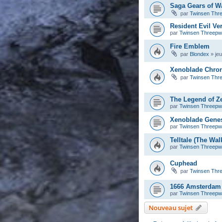
Saga Gears of W
par
Twinsen Thr
Resident Evil Ve
par
Twinsen Threep
Fire Emblem
par
Blondex
»
je
Xenoblade Chron
par
Twinsen Thr
The Legend of Ze
par
Twinsen Threep
Xenoblade Gene
par
Twinsen Threep
Telltale (The Wa
par
Twinsen Threep
Cuphead
par
Twinsen Thr
1666 Amsterdam
par
Twinsen Threep
Nouveau sujet