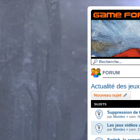
FORUM
Actualité des jeux
Nouveau sujet
SUJETS
Suppression de 
par
Blondex
»
sam. 06
Les jeux vidéos
par
Blondex
»
sam. 3
Switch, la conso