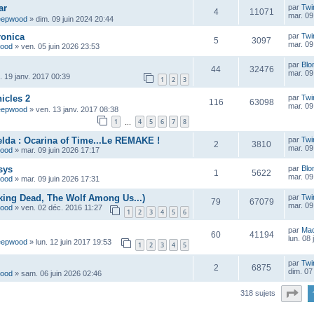
ar
par
Twi
4
11071
mar. 09
eepwood
»
dim. 09 juin 2024 20:44
ronica
par
Twi
5
3097
mar. 09
wood
»
ven. 05 juin 2026 23:53
par
Blo
44
32476
mar. 09
u. 19 janv. 2017 00:39
1
2
3
icles 2
par
Twi
116
63098
mar. 09
eepwood
»
ven. 13 janv. 2017 08:38
1
4
5
6
7
8
…
lda : Ocarina of Time...Le REMAKE !
par
Twi
2
3810
mar. 09
wood
»
mar. 09 juin 2026 17:17
sys
par
Blo
1
5622
mar. 09
wood
»
mar. 09 juin 2026 17:31
lking Dead, The Wolf Among Us...)
par
Twi
79
67079
mar. 09
wood
»
ven. 02 déc. 2016 11:27
1
2
3
4
5
6
par
Ma
60
41194
lun. 08
eepwood
»
lun. 12 juin 2017 19:53
1
2
3
4
5
par
Twi
2
6875
dim. 07
wood
»
sam. 06 juin 2026 02:46
Pa
318 sujets