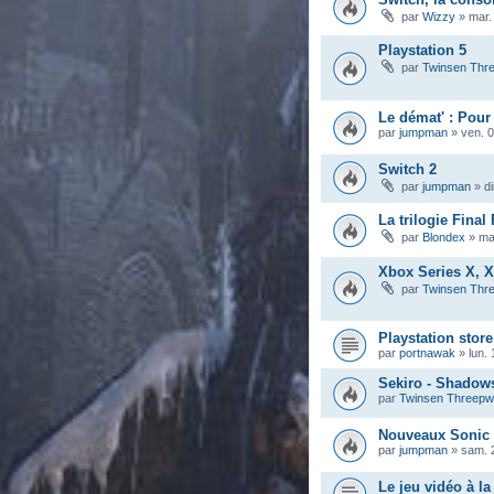
par
Wizzy
»
mar.
Playstation 5
par
Twinsen Thr
Le démat' : Pour
par
jumpman
»
ven. 0
Switch 2
par
jumpman
»
d
La trilogie Fina
par
Blondex
»
ma
Xbox Series X, X
par
Twinsen Thr
Playstation store
par
portnawak
»
lun.
Sekiro - Shadows
par
Twinsen Threep
Nouveaux Sonic
par
jumpman
»
sam. 
Le jeu vidéo à la