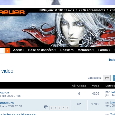
8894 jeux // 10132 avis // 7976 screenshots // 20
Accueil
Base de données
Dossiers
Membres
Forum
Ind
 vidéo
Pa
318 sujets
RÉPONSES
VUES
DERNI
topics
par
Twi
6
4305
jeu. 06
 juin 2026 07:58
 amateurs
par
ju
62
97806
ven. 08
1 janv. 2009 20:37
1
2
3
4
5
le hybride de Nintendo
par
Twi