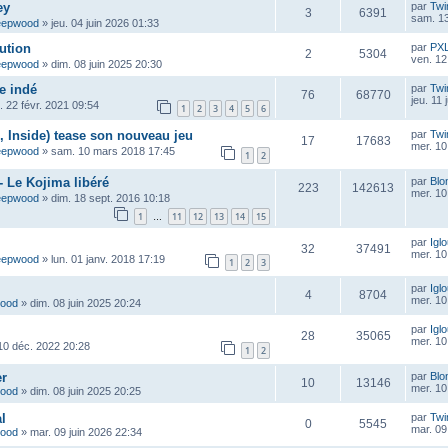
ey
par
Twi
3
6391
sam. 13
eepwood
»
jeu. 04 juin 2026 01:33
ution
par
PX
2
5304
ven. 12
eepwood
»
dim. 08 juin 2025 20:30
e indé
par
Twi
76
68770
jeu. 11
n. 22 févr. 2021 09:54
1
2
3
4
5
6
 Inside) tease son nouveau jeu
par
Twi
17
17683
mer. 10
eepwood
»
sam. 10 mars 2018 17:45
1
2
- Le Kojima libéré
par
Blo
223
142613
mer. 10
eepwood
»
dim. 18 sept. 2016 10:18
1
11
12
13
14
15
…
par
Igl
32
37491
mer. 10
eepwood
»
lun. 01 janv. 2018 17:19
1
2
3
par
Igl
4
8704
mer. 10
wood
»
dim. 08 juin 2025 20:24
par
Igl
28
35065
mer. 10
10 déc. 2022 20:28
1
2
er
par
Blo
10
13146
mer. 10
wood
»
dim. 08 juin 2025 20:25
l
par
Twi
0
5545
mar. 09
wood
»
mar. 09 juin 2026 22:34