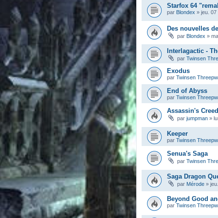
Starfox 64 "rema
par
Blondex
»
jeu. 07
Des nouvelles d
par
Blondex
»
ma
Interlagactic - T
par
Twinsen Thr
Exodus
par
Twinsen Threep
End of Abyss
par
Twinsen Threep
Assassin's Cree
par
jumpman
»
l
Keeper
par
Twinsen Threep
Senua's Saga
par
Twinsen Thr
Saga Dragon Qu
par
Mérode
»
jeu
Beyond Good and 
par
Twinsen Threep