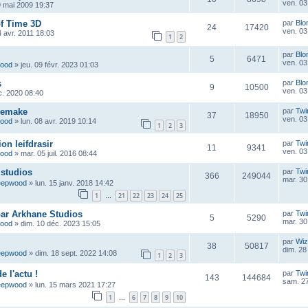
ven. 03 
9 mai 2009 19:37
of Time 3D
par
Blo
24
17420
ven. 03 
4 avr. 2011 18:03
1
2
par
Blo
5
6471
ven. 03 
wood
»
jeu. 09 févr. 2023 01:03
s
par
Blo
9
10500
ven. 03 
c. 2020 08:40
Remake
par
Twi
37
18950
ven. 03 
wood
»
lun. 08 avr. 2019 10:14
1
2
3
on leifdrasir
par
Twi
11
9341
ven. 03 
wood
»
mar. 05 juil. 2016 08:44
s studios
par
Twi
366
249044
mar. 30
eepwood
»
lun. 15 janv. 2018 14:42
1
21
22
23
24
25
…
par Arkhane Studios
par
Twi
5
5290
mar. 30
wood
»
dim. 10 déc. 2023 15:05
par
Wiz
38
50817
dim. 28
eepwood
»
dim. 18 sept. 2022 14:08
1
2
3
 l'actu !
par
Twi
143
144684
sam. 27
eepwood
»
lun. 15 mars 2021 17:27
1
6
7
8
9
10
…