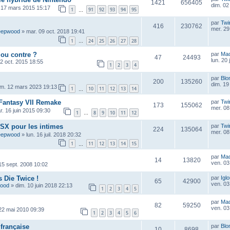
1421
656405
dim. 02
 17 mars 2015 15:17
1
91
92
93
94
95
…
par
Twi
416
230762
mer. 29 
eepwood
»
mar. 09 oct. 2018 19:41
1
24
25
26
27
28
…
 ou contre ?
par
Ma
47
24493
lun. 20 
2 oct. 2015 18:55
1
2
3
4
par
Blo
200
135260
dim. 19 
im. 12 mars 2023 19:13
1
10
11
12
13
14
…
l Fantasy VII Remake
par
Twi
173
155062
mer. 08 
r. 16 juin 2015 09:30
1
8
9
10
11
12
…
SX pour les intimes
par
Twi
224
135064
mer. 08 
eepwood
»
lun. 16 juil. 2018 20:32
1
11
12
13
14
15
…
par
Ma
14
13820
ven. 03 
 15 sept. 2008 10:02
 Die Twice !
par
Igl
65
42900
ven. 03 
wood
»
dim. 10 juin 2018 22:13
1
2
3
4
5
par
Ma
82
59250
ven. 03 
22 mai 2010 09:39
1
2
3
4
5
6
 française
par
Blo
10
8698