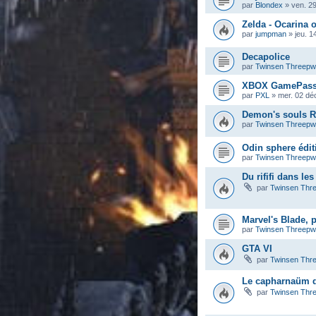
par
Blondex
»
ven. 2
Zelda - Ocarina 
par
jumpman
»
jeu. 1
Decapolice
par
Twinsen Threep
XBOX GamePas
par
PXL
»
mer. 02 dé
Demon's souls 
par
Twinsen Threep
Odin sphere éditi
par
Twinsen Threep
Du rififi dans le
par
Twinsen Thr
Marvel's Blade, 
par
Twinsen Threep
GTA VI
par
Twinsen Thr
Le capharnaüm de
par
Twinsen Thr