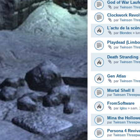
God of War Lauf
par
Twinsen Thr
Clockwork Revol
par
Twinsen Thr
L'actu de la scèn
par
Blondex
»
lu
Playdead (Limbo,
par
Twinsen Thr
Death Stranding 
par
Twinsen Thr
Gen Atlas
par
Twinsen Thr
Mortal Shell II
par
Twinsen Threep
FromSoftware
par
Iglou
»
sam. 
Mina the Hollow
par
Twinsen Threep
Persona 4 Reviva
par
Twinsen Threep