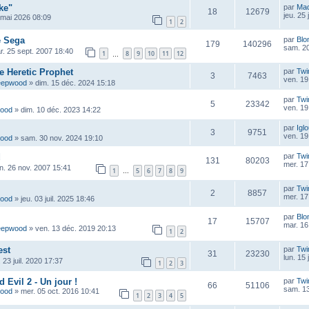
ke"
par
Ma
18
12679
jeu. 25
 mai 2026 08:09
1
2
e Sega
par
Blo
179
140296
sam. 20
r. 25 sept. 2007 18:40
1
8
9
10
11
12
…
he Heretic Prophet
par
Twi
3
7463
ven. 19
eepwood
»
dim. 15 déc. 2024 15:18
par
Twi
5
23342
ven. 19
wood
»
dim. 10 déc. 2023 14:22
par
Igl
3
9751
ven. 19
wood
»
sam. 30 nov. 2024 19:10
d
par
Twi
131
80203
mer. 17
un. 26 nov. 2007 15:41
1
5
6
7
8
9
…
par
Twi
2
8857
mer. 17
wood
»
jeu. 03 juil. 2025 18:46
par
Blo
17
15707
mar. 16
eepwood
»
ven. 13 déc. 2019 20:13
1
2
est
par
Twi
31
23230
lun. 15
. 23 juil. 2020 17:37
1
2
3
Evil 2 - Un jour !
par
Twi
66
51106
sam. 13
wood
»
mer. 05 oct. 2016 10:41
1
2
3
4
5