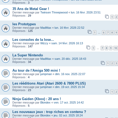
Réponses :
3
35 Ans de Metal Gear !
Dernier message par
Twinsen Threepwood
«
lun. 16 févr. 2026 23:51
Réponses :
29
1
2
les Prototypes
Dernier message par
MadMax
«
lun. 16 févr. 2026 22:52
Réponses :
125
1
6
7
8
9
…
Les consoles de la lose...
Dernier message par
Wizzy
«
sam. 14 févr. 2026 16:13
Réponses :
147
1
7
8
9
10
…
La Super Nintendo
Dernier message par
MadMax
«
sam. 20 déc. 2025 18:43
Réponses :
34
1
2
3
Au tour de l'Amiga 500 mini !
Dernier message par
jumpman
«
dim. 16 nov. 2025 22:07
Réponses :
4
Les rééditions Atari (Atari 2600 & 7800 PLUS)
Dernier message par
jumpman
«
dim. 19 oct. 2025 15:34
Réponses :
23
1
2
Ninja Gaiden (Xbox) : 20 ans !
Dernier message par
Blondex
«
ven. 17 oct. 2025 14:42
Réponses :
5
Les nouveaux jeux : trop riches en contenu ?
Dernier message par
Blondex
«
jeu. 02 oct. 2025 18:24