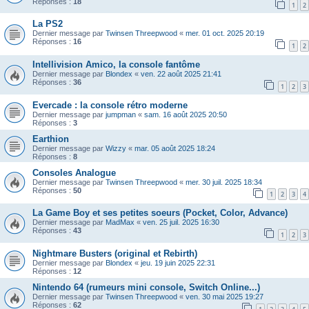
Réponses :
18
1
2
La PS2
Dernier message par
Twinsen Threepwood
«
mer. 01 oct. 2025 20:19
Réponses :
16
1
2
Intellivision Amico, la console fantôme
Dernier message par
Blondex
«
ven. 22 août 2025 21:41
Réponses :
36
1
2
3
Evercade : la console rétro moderne
Dernier message par
jumpman
«
sam. 16 août 2025 20:50
Réponses :
3
Earthion
Dernier message par
Wizzy
«
mar. 05 août 2025 18:24
Réponses :
8
Consoles Analogue
Dernier message par
Twinsen Threepwood
«
mer. 30 juil. 2025 18:34
Réponses :
50
1
2
3
4
La Game Boy et ses petites soeurs (Pocket, Color, Advance)
Dernier message par
MadMax
«
ven. 25 juil. 2025 16:30
Réponses :
43
1
2
3
Nightmare Busters (original et Rebirth)
Dernier message par
Blondex
«
jeu. 19 juin 2025 22:31
Réponses :
12
Nintendo 64 (rumeurs mini console, Switch Online...)
Dernier message par
Twinsen Threepwood
«
ven. 30 mai 2025 19:27
Réponses :
62