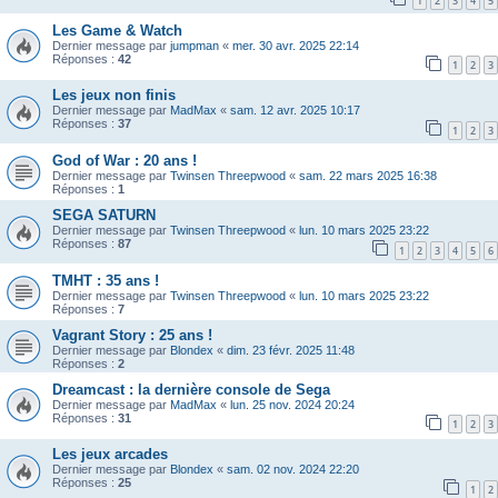
1
2
3
4
5
Les Game & Watch
Dernier message par
jumpman
«
mer. 30 avr. 2025 22:14
Réponses :
42
1
2
3
Les jeux non finis
Dernier message par
MadMax
«
sam. 12 avr. 2025 10:17
Réponses :
37
1
2
3
God of War : 20 ans !
Dernier message par
Twinsen Threepwood
«
sam. 22 mars 2025 16:38
Réponses :
1
SEGA SATURN
Dernier message par
Twinsen Threepwood
«
lun. 10 mars 2025 23:22
Réponses :
87
1
2
3
4
5
6
TMHT : 35 ans !
Dernier message par
Twinsen Threepwood
«
lun. 10 mars 2025 23:22
Réponses :
7
Vagrant Story : 25 ans !
Dernier message par
Blondex
«
dim. 23 févr. 2025 11:48
Réponses :
2
Dreamcast : la dernière console de Sega
Dernier message par
MadMax
«
lun. 25 nov. 2024 20:24
Réponses :
31
1
2
3
Les jeux arcades
Dernier message par
Blondex
«
sam. 02 nov. 2024 22:20
Réponses :
25
1
2