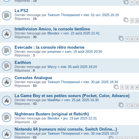
Réponses :
18
1
2
La PS2
Dernier message par
Twinsen Threepwood
«
mer. 01 oct. 2025 20:19
Réponses :
16
1
2
Intellivision Amico, la console fantôme
Dernier message par
Blondex
«
ven. 22 août 2025 21:41
Réponses :
36
1
2
3
Evercade : la console rétro moderne
Dernier message par
jumpman
«
sam. 16 août 2025 20:50
Réponses :
3
Earthion
Dernier message par
Wizzy
«
mar. 05 août 2025 18:24
Réponses :
8
Consoles Analogue
Dernier message par
Twinsen Threepwood
«
mer. 30 juil. 2025 18:34
Réponses :
50
1
2
3
4
La Game Boy et ses petites soeurs (Pocket, Color, Advance)
Dernier message par
MadMax
«
ven. 25 juil. 2025 16:30
Réponses :
43
1
2
3
Nightmare Busters (original et Rebirth)
Dernier message par
Blondex
«
jeu. 19 juin 2025 22:31
Réponses :
12
Nintendo 64 (rumeurs mini console, Switch Online...)
Dernier message par
Twinsen Threepwood
«
ven. 30 mai 2025 19:27
Réponses :
62