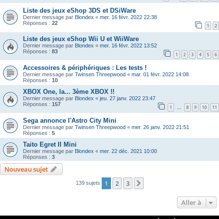
Liste des jeux eShop 3DS et DSiWare
Dernier message par
Blondex
«
mer. 16 févr. 2022 22:38
Réponses :
22
1
2
Liste des jeux eShop Wii U et WiiWare
Dernier message par
Blondex
«
mer. 16 févr. 2022 13:52
Réponses :
83
1
2
3
4
5
6
Accessoires & périphériques : Les tests !
Dernier message par
Twinsen Threepwood
«
mar. 01 févr. 2022 14:08
Réponses :
10
XBOX One, la... 3ème XBOX !!
Dernier message par
Blondex
«
jeu. 27 janv. 2022 23:47
Réponses :
157
1
8
9
10
11
…
Sega annonce l'Astro City Mini
Dernier message par
Twinsen Threepwood
«
mer. 26 janv. 2022 21:51
Réponses :
5
Taito Egret II Mini
Dernier message par
Blondex
«
mer. 22 déc. 2021 10:00
Réponses :
3
Nouveau sujet
1
2
3
Suivante
139 sujets
Aller à