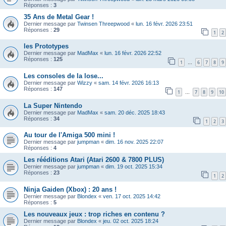
Réponses :
3
35 Ans de Metal Gear !
Dernier message par
Twinsen Threepwood
«
lun. 16 févr. 2026 23:51
Réponses :
29
1
2
les Prototypes
Dernier message par
MadMax
«
lun. 16 févr. 2026 22:52
Réponses :
125
1
6
7
8
9
…
Les consoles de la lose...
Dernier message par
Wizzy
«
sam. 14 févr. 2026 16:13
Réponses :
147
1
7
8
9
10
…
La Super Nintendo
Dernier message par
MadMax
«
sam. 20 déc. 2025 18:43
Réponses :
34
1
2
3
Au tour de l'Amiga 500 mini !
Dernier message par
jumpman
«
dim. 16 nov. 2025 22:07
Réponses :
4
Les rééditions Atari (Atari 2600 & 7800 PLUS)
Dernier message par
jumpman
«
dim. 19 oct. 2025 15:34
Réponses :
23
1
2
Ninja Gaiden (Xbox) : 20 ans !
Dernier message par
Blondex
«
ven. 17 oct. 2025 14:42
Réponses :
5
Les nouveaux jeux : trop riches en contenu ?
Dernier message par
Blondex
«
jeu. 02 oct. 2025 18:24