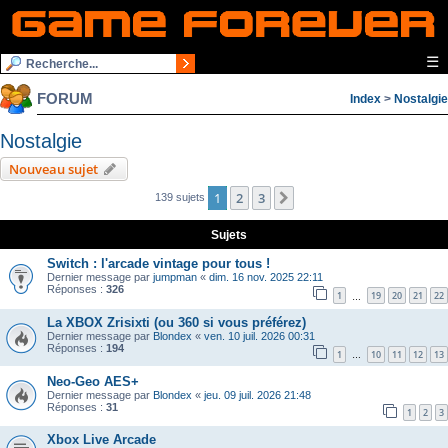
☰
FORUM
Index
>
Nostalgie
Nostalgie
Nouveau sujet
1
2
3
Suivante
139 sujets
Sujets
Switch : l'arcade vintage pour tous !
Dernier message par
jumpman
«
dim. 16 nov. 2025 22:11
Réponses :
326
1
19
20
21
22
…
La XBOX Zrisixti (ou 360 si vous préférez)
Dernier message par
Blondex
«
ven. 10 juil. 2026 00:31
Réponses :
194
1
10
11
12
13
…
Neo-Geo AES+
Dernier message par
Blondex
«
jeu. 09 juil. 2026 21:48
Réponses :
31
1
2
3
Xbox Live Arcade