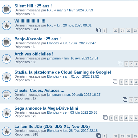
Silent Hill : 25 ans !
Dernier message par
PXL
«
mar. 27 févr. 2024 08:59
Réponses :
3
Wiiiiiiiiiiiiiiiii !!!!
Dernier message par
PXL
«
lun. 20 nov. 2023 09:31
Réponses :
341
1
20
21
22
23
…
Banjo-Kazooie : 25 ans !
Dernier message par
Blondex
«
lun. 17 juil. 2023 22:47
Réponses :
6
Archives officielles !
Dernier message par
jumpman
«
lun. 10 avr. 2023 17:51
Réponses :
35
1
2
3
Stadia, la plateforme de Cloud Gaming de Google!
Dernier message par
Blondex
«
sam. 01 oct. 2022 19:52
Réponses :
55
1
2
3
4
Cheats, Codes, Astuces....
Dernier message par
jumpman
«
mar. 09 août 2022 16:27
Réponses :
17
1
2
Sega annonce la Mega-Drive Mini
Dernier message par
Blondex
«
ven. 03 juin 2022 20:58
Réponses :
79
1
2
3
4
5
6
La famille 3DS (2DS, 3DS XL, New 3DS)
Dernier message par
Blondex
«
lun. 28 févr. 2022 22:18
Réponses :
518
1
32
33
34
35
…