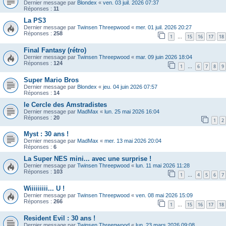
Dernier message par
Blondex
«
ven. 03 juil. 2026 07:37
Réponses :
11
La PS3
Dernier message par
Twinsen Threepwood
«
mer. 01 juil. 2026 20:27
Réponses :
258
1
15
16
17
18
…
Final Fantasy (rétro)
Dernier message par
Twinsen Threepwood
«
mar. 09 juin 2026 18:04
Réponses :
124
1
6
7
8
9
…
Super Mario Bros
Dernier message par
Blondex
«
jeu. 04 juin 2026 07:57
Réponses :
14
le Cercle des Amstradistes
Dernier message par
MadMax
«
lun. 25 mai 2026 16:04
Réponses :
20
1
2
Myst : 30 ans !
Dernier message par
MadMax
«
mer. 13 mai 2026 20:04
Réponses :
6
La Super NES mini... avec une surprise !
Dernier message par
Twinsen Threepwood
«
lun. 11 mai 2026 11:28
Réponses :
103
1
4
5
6
7
…
Wiiiiiiiii... U !
Dernier message par
Twinsen Threepwood
«
ven. 08 mai 2026 15:09
Réponses :
266
1
15
16
17
18
…
Resident Evil : 30 ans !
Dernier message par
Twinsen Threepwood
«
lun. 23 mars 2026 09:08