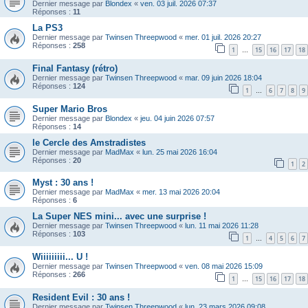
Dernier message par
Blondex
«
ven. 03 juil. 2026 07:37
Réponses :
11
La PS3
Dernier message par
Twinsen Threepwood
«
mer. 01 juil. 2026 20:27
Réponses :
258
1
15
16
17
18
…
Final Fantasy (rétro)
Dernier message par
Twinsen Threepwood
«
mar. 09 juin 2026 18:04
Réponses :
124
1
6
7
8
9
…
Super Mario Bros
Dernier message par
Blondex
«
jeu. 04 juin 2026 07:57
Réponses :
14
le Cercle des Amstradistes
Dernier message par
MadMax
«
lun. 25 mai 2026 16:04
Réponses :
20
1
2
Myst : 30 ans !
Dernier message par
MadMax
«
mer. 13 mai 2026 20:04
Réponses :
6
La Super NES mini... avec une surprise !
Dernier message par
Twinsen Threepwood
«
lun. 11 mai 2026 11:28
Réponses :
103
1
4
5
6
7
…
Wiiiiiiiii... U !
Dernier message par
Twinsen Threepwood
«
ven. 08 mai 2026 15:09
Réponses :
266
1
15
16
17
18
…
Resident Evil : 30 ans !
Dernier message par
Twinsen Threepwood
«
lun. 23 mars 2026 09:08