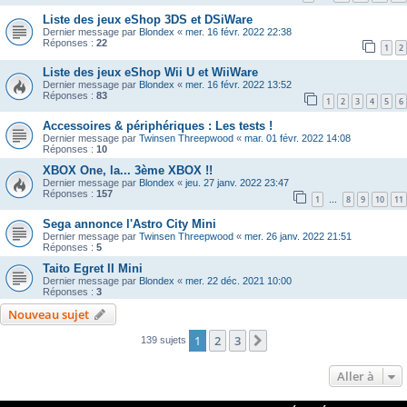
Liste des jeux eShop 3DS et DSiWare
Dernier message par
Blondex
«
mer. 16 févr. 2022 22:38
Réponses :
22
1
2
Liste des jeux eShop Wii U et WiiWare
Dernier message par
Blondex
«
mer. 16 févr. 2022 13:52
Réponses :
83
1
2
3
4
5
6
Accessoires & périphériques : Les tests !
Dernier message par
Twinsen Threepwood
«
mar. 01 févr. 2022 14:08
Réponses :
10
XBOX One, la... 3ème XBOX !!
Dernier message par
Blondex
«
jeu. 27 janv. 2022 23:47
Réponses :
157
1
8
9
10
11
…
Sega annonce l'Astro City Mini
Dernier message par
Twinsen Threepwood
«
mer. 26 janv. 2022 21:51
Réponses :
5
Taito Egret II Mini
Dernier message par
Blondex
«
mer. 22 déc. 2021 10:00
Réponses :
3
Nouveau sujet
1
2
3
Suivante
139 sujets
Aller à