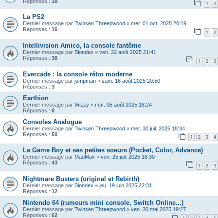
Réponses :
18
1
2
La PS2
Dernier message par
Twinsen Threepwood
«
mer. 01 oct. 2025 20:19
Réponses :
16
1
2
Intellivision Amico, la console fantôme
Dernier message par
Blondex
«
ven. 22 août 2025 21:41
Réponses :
36
1
2
3
Evercade : la console rétro moderne
Dernier message par
jumpman
«
sam. 16 août 2025 20:50
Réponses :
3
Earthion
Dernier message par
Wizzy
«
mar. 05 août 2025 18:24
Réponses :
8
Consoles Analogue
Dernier message par
Twinsen Threepwood
«
mer. 30 juil. 2025 18:34
Réponses :
50
1
2
3
4
La Game Boy et ses petites soeurs (Pocket, Color, Advance)
Dernier message par
MadMax
«
ven. 25 juil. 2025 16:30
Réponses :
43
1
2
3
Nightmare Busters (original et Rebirth)
Dernier message par
Blondex
«
jeu. 19 juin 2025 22:31
Réponses :
12
Nintendo 64 (rumeurs mini console, Switch Online...)
Dernier message par
Twinsen Threepwood
«
ven. 30 mai 2025 19:27
Réponses :
62