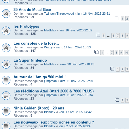
Réponses :
3
35 Ans de Metal Gear !
Dernier message par
Twinsen Threepwood
«
lun. 16 févr. 2026 23:51
Réponses :
29
1
2
les Prototypes
Dernier message par
MadMax
«
lun. 16 févr. 2026 22:52
Réponses :
125
1
6
7
8
9
…
Les consoles de la lose...
Dernier message par
Wizzy
«
sam. 14 févr. 2026 16:13
Réponses :
147
1
7
8
9
10
…
La Super Nintendo
Dernier message par
MadMax
«
sam. 20 déc. 2025 18:43
Réponses :
34
1
2
3
Au tour de l'Amiga 500 mini !
Dernier message par
jumpman
«
dim. 16 nov. 2025 22:07
Réponses :
4
Les rééditions Atari (Atari 2600 & 7800 PLUS)
Dernier message par
jumpman
«
dim. 19 oct. 2025 15:34
Réponses :
23
1
2
Ninja Gaiden (Xbox) : 20 ans !
Dernier message par
Blondex
«
ven. 17 oct. 2025 14:42
Réponses :
5
Les nouveaux jeux : trop riches en contenu ?
Dernier message par
Blondex
«
jeu. 02 oct. 2025 18:24