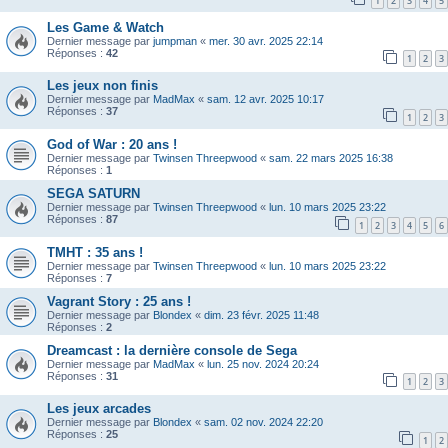
1
2
3
4
5
Les Game & Watch
Dernier message par
jumpman
«
mer. 30 avr. 2025 22:14
Réponses :
42
1
2
3
Les jeux non finis
Dernier message par
MadMax
«
sam. 12 avr. 2025 10:17
Réponses :
37
1
2
3
God of War : 20 ans !
Dernier message par
Twinsen Threepwood
«
sam. 22 mars 2025 16:38
Réponses :
1
SEGA SATURN
Dernier message par
Twinsen Threepwood
«
lun. 10 mars 2025 23:22
Réponses :
87
1
2
3
4
5
6
TMHT : 35 ans !
Dernier message par
Twinsen Threepwood
«
lun. 10 mars 2025 23:22
Réponses :
7
Vagrant Story : 25 ans !
Dernier message par
Blondex
«
dim. 23 févr. 2025 11:48
Réponses :
2
Dreamcast : la dernière console de Sega
Dernier message par
MadMax
«
lun. 25 nov. 2024 20:24
Réponses :
31
1
2
3
Les jeux arcades
Dernier message par
Blondex
«
sam. 02 nov. 2024 22:20
Réponses :
25
1
2