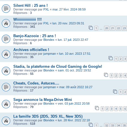
Silent Hill : 25 ans !
Dernier message par
PXL
«
mar. 27 févr. 2024 08:59
Réponses :
3
Wiiiiiiiiiiiiiiiii !!!!
Dernier message par
PXL
«
lun. 20 nov. 2023 09:31
Réponses :
341
1
20
21
22
23
…
Banjo-Kazooie : 25 ans !
Dernier message par
Blondex
«
lun. 17 juil. 2023 22:47
Réponses :
6
Archives officielles !
Dernier message par
jumpman
«
lun. 10 avr. 2023 17:51
Réponses :
35
1
2
3
Stadia, la plateforme de Cloud Gaming de Google!
Dernier message par
Blondex
«
sam. 01 oct. 2022 19:52
Réponses :
55
1
2
3
4
Cheats, Codes, Astuces....
Dernier message par
jumpman
«
mar. 09 août 2022 16:27
Réponses :
17
1
2
Sega annonce la Mega-Drive Mini
Dernier message par
Blondex
«
ven. 03 juin 2022 20:58
Réponses :
79
1
2
3
4
5
6
La famille 3DS (2DS, 3DS XL, New 3DS)
Dernier message par
Blondex
«
lun. 28 févr. 2022 22:18
Réponses :
518
1
32
33
34
35
…