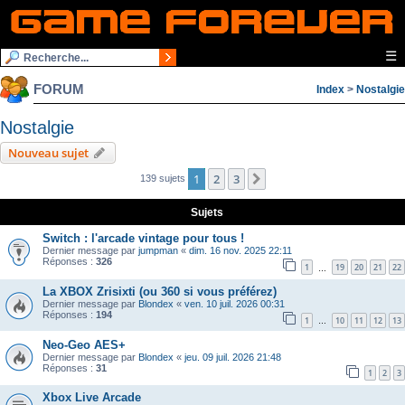
☰
FORUM
Index
>
Nostalgie
Nostalgie
Nouveau sujet
1
2
3
Suivante
139 sujets
Sujets
Switch : l'arcade vintage pour tous !
Dernier message par
jumpman
«
dim. 16 nov. 2025 22:11
Réponses :
326
1
19
20
21
22
…
La XBOX Zrisixti (ou 360 si vous préférez)
Dernier message par
Blondex
«
ven. 10 juil. 2026 00:31
Réponses :
194
1
10
11
12
13
…
Neo-Geo AES+
Dernier message par
Blondex
«
jeu. 09 juil. 2026 21:48
Réponses :
31
1
2
3
Xbox Live Arcade