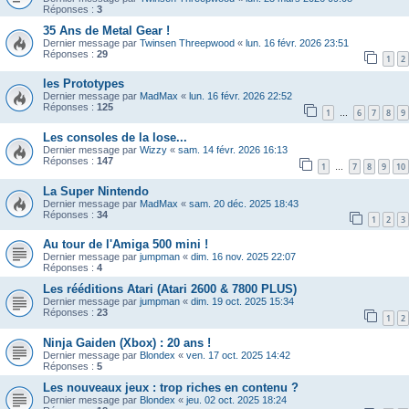
Réponses :
3
35 Ans de Metal Gear !
Dernier message par
Twinsen Threepwood
«
lun. 16 févr. 2026 23:51
Réponses :
29
1
2
les Prototypes
Dernier message par
MadMax
«
lun. 16 févr. 2026 22:52
Réponses :
125
1
6
7
8
9
…
Les consoles de la lose...
Dernier message par
Wizzy
«
sam. 14 févr. 2026 16:13
Réponses :
147
1
7
8
9
10
…
La Super Nintendo
Dernier message par
MadMax
«
sam. 20 déc. 2025 18:43
Réponses :
34
1
2
3
Au tour de l'Amiga 500 mini !
Dernier message par
jumpman
«
dim. 16 nov. 2025 22:07
Réponses :
4
Les rééditions Atari (Atari 2600 & 7800 PLUS)
Dernier message par
jumpman
«
dim. 19 oct. 2025 15:34
Réponses :
23
1
2
Ninja Gaiden (Xbox) : 20 ans !
Dernier message par
Blondex
«
ven. 17 oct. 2025 14:42
Réponses :
5
Les nouveaux jeux : trop riches en contenu ?
Dernier message par
Blondex
«
jeu. 02 oct. 2025 18:24