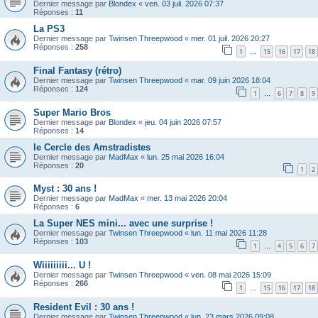
Dernier message par
Blondex
«
ven. 03 juil. 2026 07:37
Réponses :
11
La PS3
Dernier message par
Twinsen Threepwood
«
mer. 01 juil. 2026 20:27
Réponses :
258
1
15
16
17
18
…
Final Fantasy (rétro)
Dernier message par
Twinsen Threepwood
«
mar. 09 juin 2026 18:04
Réponses :
124
1
6
7
8
9
…
Super Mario Bros
Dernier message par
Blondex
«
jeu. 04 juin 2026 07:57
Réponses :
14
le Cercle des Amstradistes
Dernier message par
MadMax
«
lun. 25 mai 2026 16:04
Réponses :
20
1
2
Myst : 30 ans !
Dernier message par
MadMax
«
mer. 13 mai 2026 20:04
Réponses :
6
La Super NES mini... avec une surprise !
Dernier message par
Twinsen Threepwood
«
lun. 11 mai 2026 11:28
Réponses :
103
1
4
5
6
7
…
Wiiiiiiiii... U !
Dernier message par
Twinsen Threepwood
«
ven. 08 mai 2026 15:09
Réponses :
266
1
15
16
17
18
…
Resident Evil : 30 ans !
Dernier message par
Twinsen Threepwood
«
lun. 23 mars 2026 09:08