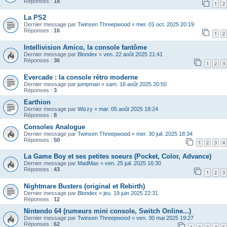
Réponses :
18
1
2
La PS2
Dernier message par
Twinsen Threepwood
«
mer. 01 oct. 2025 20:19
Réponses :
16
1
2
Intellivision Amico, la console fantôme
Dernier message par
Blondex
«
ven. 22 août 2025 21:41
Réponses :
36
1
2
3
Evercade : la console rétro moderne
Dernier message par
jumpman
«
sam. 16 août 2025 20:50
Réponses :
3
Earthion
Dernier message par
Wizzy
«
mar. 05 août 2025 18:24
Réponses :
8
Consoles Analogue
Dernier message par
Twinsen Threepwood
«
mer. 30 juil. 2025 18:34
Réponses :
50
1
2
3
4
La Game Boy et ses petites soeurs (Pocket, Color, Advance)
Dernier message par
MadMax
«
ven. 25 juil. 2025 16:30
Réponses :
43
1
2
3
Nightmare Busters (original et Rebirth)
Dernier message par
Blondex
«
jeu. 19 juin 2025 22:31
Réponses :
12
Nintendo 64 (rumeurs mini console, Switch Online...)
Dernier message par
Twinsen Threepwood
«
ven. 30 mai 2025 19:27
Réponses :
62