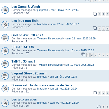
1
2
3
4
5
Les Game & Watch
Dernier message par
jumpman
«
mer. 30 avr. 2025 22:14
Réponses :
42
1
2
3
Les jeux non finis
Dernier message par
MadMax
«
sam. 12 avr. 2025 10:17
Réponses :
37
1
2
3
God of War : 20 ans !
Dernier message par
Twinsen Threepwood
«
sam. 22 mars 2025 16:38
Réponses :
1
SEGA SATURN
Dernier message par
Twinsen Threepwood
«
lun. 10 mars 2025 23:22
Réponses :
87
1
2
3
4
5
6
TMHT : 35 ans !
Dernier message par
Twinsen Threepwood
«
lun. 10 mars 2025 23:22
Réponses :
7
Vagrant Story : 25 ans !
Dernier message par
Blondex
«
dim. 23 févr. 2025 11:48
Réponses :
2
Dreamcast : la dernière console de Sega
Dernier message par
MadMax
«
lun. 25 nov. 2024 20:24
Réponses :
31
1
2
3
Les jeux arcades
Dernier message par
Blondex
«
sam. 02 nov. 2024 22:20
Réponses :
25
1
2