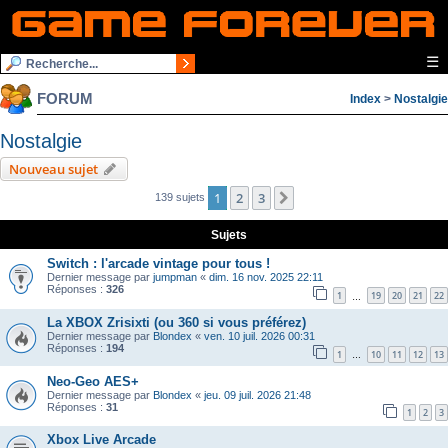
☰
FORUM
Index
>
Nostalgie
Nostalgie
Nouveau sujet
1
2
3
Suivante
139 sujets
Sujets
Switch : l'arcade vintage pour tous !
Dernier message par
jumpman
«
dim. 16 nov. 2025 22:11
Réponses :
326
1
19
20
21
22
…
La XBOX Zrisixti (ou 360 si vous préférez)
Dernier message par
Blondex
«
ven. 10 juil. 2026 00:31
Réponses :
194
1
10
11
12
13
…
Neo-Geo AES+
Dernier message par
Blondex
«
jeu. 09 juil. 2026 21:48
Réponses :
31
1
2
3
Xbox Live Arcade