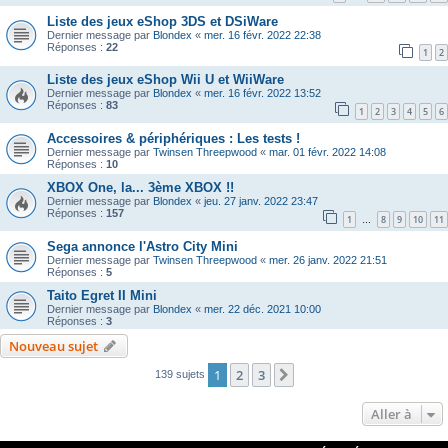
Liste des jeux eShop 3DS et DSiWare
Dernier message par
Blondex
«
mer. 16 févr. 2022 22:38
Réponses :
22
1
2
Liste des jeux eShop Wii U et WiiWare
Dernier message par
Blondex
«
mer. 16 févr. 2022 13:52
Réponses :
83
1
2
3
4
5
6
Accessoires & périphériques : Les tests !
Dernier message par
Twinsen Threepwood
«
mar. 01 févr. 2022 14:08
Réponses :
10
XBOX One, la... 3ème XBOX !!
Dernier message par
Blondex
«
jeu. 27 janv. 2022 23:47
Réponses :
157
1
8
9
10
11
…
Sega annonce l'Astro City Mini
Dernier message par
Twinsen Threepwood
«
mer. 26 janv. 2022 21:51
Réponses :
5
Taito Egret II Mini
Dernier message par
Blondex
«
mer. 22 déc. 2021 10:00
Réponses :
3
Nouveau sujet
1
2
3
Suivante
139 sujets
Aller à