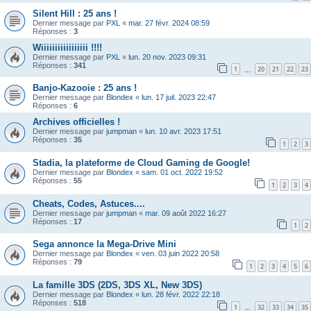
Silent Hill : 25 ans !
Dernier message par
PXL
«
mar. 27 févr. 2024 08:59
Réponses :
3
Wiiiiiiiiiiiiiiiii !!!!
Dernier message par
PXL
«
lun. 20 nov. 2023 09:31
Réponses :
341
1
20
21
22
23
…
Banjo-Kazooie : 25 ans !
Dernier message par
Blondex
«
lun. 17 juil. 2023 22:47
Réponses :
6
Archives officielles !
Dernier message par
jumpman
«
lun. 10 avr. 2023 17:51
Réponses :
35
1
2
3
Stadia, la plateforme de Cloud Gaming de Google!
Dernier message par
Blondex
«
sam. 01 oct. 2022 19:52
Réponses :
55
1
2
3
4
Cheats, Codes, Astuces....
Dernier message par
jumpman
«
mar. 09 août 2022 16:27
Réponses :
17
1
2
Sega annonce la Mega-Drive Mini
Dernier message par
Blondex
«
ven. 03 juin 2022 20:58
Réponses :
79
1
2
3
4
5
6
La famille 3DS (2DS, 3DS XL, New 3DS)
Dernier message par
Blondex
«
lun. 28 févr. 2022 22:18
Réponses :
518
1
32
33
34
35
…