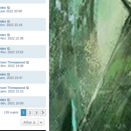
ndex
 juin 2022 20:58
ndex
 févr. 2022 22:18
ndex
 févr. 2022 22:38
ndex
 févr. 2022 13:52
nsen Threepwood
 févr. 2022 14:08
ndex
 janv. 2022 23:47
nsen Threepwood
 janv. 2022 21:51
ndex
 déc. 2021 10:00
1
2
3
Suivante
139 sujets
Aller à