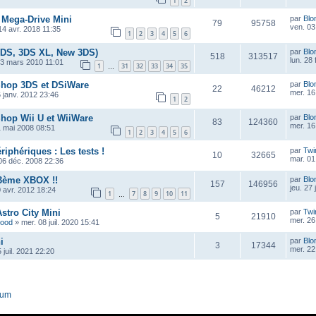
1
2
 Mega-Drive Mini
par
Blo
79
95758
ven. 03
14 avr. 2018 11:35
1
2
3
4
5
6
(2DS, 3DS XL, New 3DS)
par
Blo
518
313517
lun. 28
23 mars 2010 11:01
1
31
32
33
34
35
…
eShop 3DS et DSiWare
par
Blo
22
46212
mer. 16
 janv. 2012 23:46
1
2
Shop Wii U et WiiWare
par
Blo
83
124360
mer. 16
1 mai 2008 08:51
1
2
3
4
5
6
iphériques : Les tests !
par
Twi
10
32665
mar. 01
06 déc. 2008 22:36
 3ème XBOX !!
par
Blo
157
146956
jeu. 27
 avr. 2012 18:24
1
7
8
9
10
11
…
stro City Mini
par
Twi
5
21910
mer. 26
wood
»
mer. 08 juil. 2020 15:41
i
par
Blo
3
17344
mer. 22
5 juil. 2021 22:20
rum