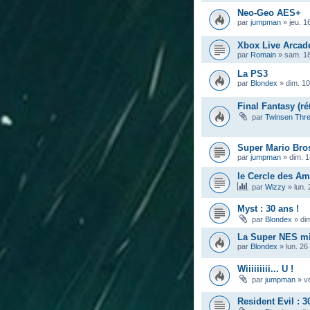
Neo-Geo AES+
par
jumpman
»
jeu. 1
Xbox Live Arcad
par
Romain
»
sam. 18
La PS3
par
Blondex
»
dim. 10
Final Fantasy (ré
par
Twinsen Thr
Super Mario Bro
par
jumpman
»
dim. 1
le Cercle des Am
par
Wizzy
»
lun.
Myst : 30 ans !
par
Blondex
»
di
La Super NES min
par
Blondex
»
lun. 26
Wiiiiiiiii... U !
par
jumpman
»
v
Resident Evil : 3