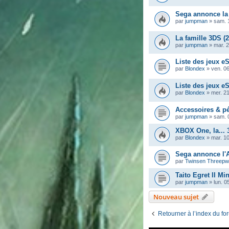
Sega annonce la
par
jumpman
»
sam. 
La famille 3DS 
par
jumpman
»
mar. 
Liste des jeux 
par
Blondex
»
ven. 06
Liste des jeux e
par
Blondex
»
mer. 2
Accessoires & pér
par
jumpman
»
sam. 
XBOX One, la...
par
Blondex
»
mar. 10
Sega annonce l'A
par
Twinsen Threep
Taito Egret II Min
par
jumpman
»
lun. 0
Nouveau sujet
Retourner à l’index du fo