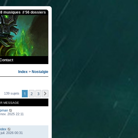
08 musiques // 56 dossiers
Contact
Index
>
Nostalgie
1
2
3
Suivante
139 sujets
ER MESSAGE
mpman
 nov. 2025 22:11
ndex
juil. 2026 00:31