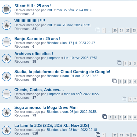
Silent Hill : 25 ans !
Dernier message par
PXL
«
mar. 27 févr. 2024 08:59
Réponses :
3
Wiiiiiiiiiiiiiiiii !!!!
Dernier message par
PXL
«
lun. 20 nov. 2023 09:31
Réponses :
341
1
20
21
22
23
…
Banjo-Kazooie : 25 ans !
Dernier message par
Blondex
«
lun. 17 juil. 2023 22:47
Réponses :
6
Archives officielles !
Dernier message par
jumpman
«
lun. 10 avr. 2023 17:51
Réponses :
35
1
2
3
Stadia, la plateforme de Cloud Gaming de Google!
Dernier message par
Blondex
«
sam. 01 oct. 2022 19:52
Réponses :
55
1
2
3
4
Cheats, Codes, Astuces....
Dernier message par
jumpman
«
mar. 09 août 2022 16:27
Réponses :
17
1
2
Sega annonce la Mega-Drive Mini
Dernier message par
Blondex
«
ven. 03 juin 2022 20:58
Réponses :
79
1
2
3
4
5
6
La famille 3DS (2DS, 3DS XL, New 3DS)
Dernier message par
Blondex
«
lun. 28 févr. 2022 22:18
Réponses :
518
1
32
33
34
35
…