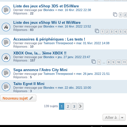
Liste des jeux eShop 3DS et DSiWare
Dernier message par
Blondex
«
mer. 16 févr. 2022 22:38
Réponses :
22
1
2
Liste des jeux eShop Wii U et WiiWare
Dernier message par
Blondex
«
mer. 16 févr. 2022 13:52
Réponses :
83
1
2
3
4
5
6
Accessoires & périphériques : Les tests !
Dernier message par
Twinsen Threepwood
«
mar. 01 févr. 2022 14:08
Réponses :
10
XBOX One, la... 3ème XBOX !!
Dernier message par
Blondex
«
jeu. 27 janv. 2022 23:47
Réponses :
157
1
8
9
10
11
…
Sega annonce l'Astro City Mini
Dernier message par
Twinsen Threepwood
«
mer. 26 janv. 2022 21:51
Réponses :
5
Taito Egret II Mini
Dernier message par
Blondex
«
mer. 22 déc. 2021 10:00
Réponses :
3
Nouveau sujet
1
2
3
Suivante
139 sujets
Aller à