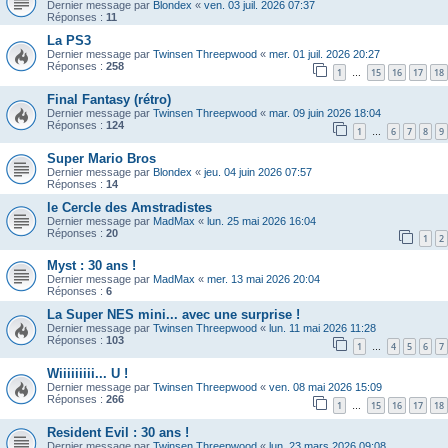
Dernier message par
Blondex
«
ven. 03 juil. 2026 07:37
Réponses :
11
La PS3
Dernier message par
Twinsen Threepwood
«
mer. 01 juil. 2026 20:27
Réponses :
258
1
15
16
17
18
…
Final Fantasy (rétro)
Dernier message par
Twinsen Threepwood
«
mar. 09 juin 2026 18:04
Réponses :
124
1
6
7
8
9
…
Super Mario Bros
Dernier message par
Blondex
«
jeu. 04 juin 2026 07:57
Réponses :
14
le Cercle des Amstradistes
Dernier message par
MadMax
«
lun. 25 mai 2026 16:04
Réponses :
20
1
2
Myst : 30 ans !
Dernier message par
MadMax
«
mer. 13 mai 2026 20:04
Réponses :
6
La Super NES mini... avec une surprise !
Dernier message par
Twinsen Threepwood
«
lun. 11 mai 2026 11:28
Réponses :
103
1
4
5
6
7
…
Wiiiiiiiii... U !
Dernier message par
Twinsen Threepwood
«
ven. 08 mai 2026 15:09
Réponses :
266
1
15
16
17
18
…
Resident Evil : 30 ans !
Dernier message par
Twinsen Threepwood
«
lun. 23 mars 2026 09:08