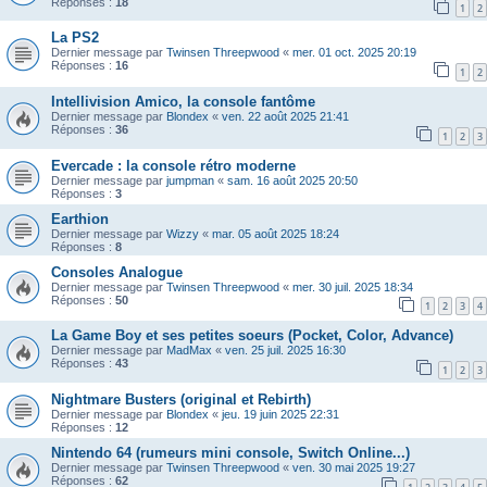
Réponses :
18
1
2
La PS2
Dernier message par
Twinsen Threepwood
«
mer. 01 oct. 2025 20:19
Réponses :
16
1
2
Intellivision Amico, la console fantôme
Dernier message par
Blondex
«
ven. 22 août 2025 21:41
Réponses :
36
1
2
3
Evercade : la console rétro moderne
Dernier message par
jumpman
«
sam. 16 août 2025 20:50
Réponses :
3
Earthion
Dernier message par
Wizzy
«
mar. 05 août 2025 18:24
Réponses :
8
Consoles Analogue
Dernier message par
Twinsen Threepwood
«
mer. 30 juil. 2025 18:34
Réponses :
50
1
2
3
4
La Game Boy et ses petites soeurs (Pocket, Color, Advance)
Dernier message par
MadMax
«
ven. 25 juil. 2025 16:30
Réponses :
43
1
2
3
Nightmare Busters (original et Rebirth)
Dernier message par
Blondex
«
jeu. 19 juin 2025 22:31
Réponses :
12
Nintendo 64 (rumeurs mini console, Switch Online...)
Dernier message par
Twinsen Threepwood
«
ven. 30 mai 2025 19:27
Réponses :
62