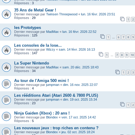
Réponses :
3
35 Ans de Metal Gear !
Dernier message par
Twinsen Threepwood
«
lun. 16 févr. 2026 23:51
Réponses :
29
1
2
les Prototypes
Dernier message par
MadMax
«
lun. 16 févr. 2026 22:52
Réponses :
125
1
6
7
8
9
…
Les consoles de la lose...
Dernier message par
Wizzy
«
sam. 14 févr. 2026 16:13
Réponses :
147
1
7
8
9
10
…
La Super Nintendo
Dernier message par
MadMax
«
sam. 20 déc. 2025 18:43
Réponses :
34
1
2
3
Au tour de l'Amiga 500 mini !
Dernier message par
jumpman
«
dim. 16 nov. 2025 22:07
Réponses :
4
Les rééditions Atari (Atari 2600 & 7800 PLUS)
Dernier message par
jumpman
«
dim. 19 oct. 2025 15:34
Réponses :
23
1
2
Ninja Gaiden (Xbox) : 20 ans !
Dernier message par
Blondex
«
ven. 17 oct. 2025 14:42
Réponses :
5
Les nouveaux jeux : trop riches en contenu ?
Dernier message par
Blondex
«
jeu. 02 oct. 2025 18:24