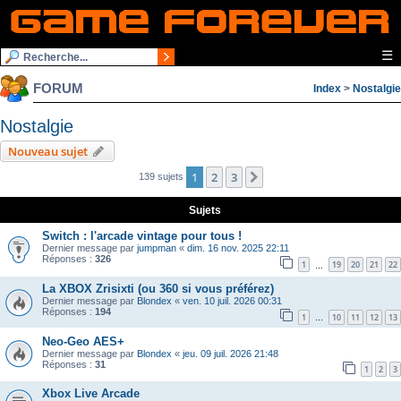
☰
FORUM
Index
>
Nostalgie
Nostalgie
Nouveau sujet
1
2
3
Suivante
139 sujets
Sujets
Switch : l'arcade vintage pour tous !
Dernier message par
jumpman
«
dim. 16 nov. 2025 22:11
Réponses :
326
1
19
20
21
22
…
La XBOX Zrisixti (ou 360 si vous préférez)
Dernier message par
Blondex
«
ven. 10 juil. 2026 00:31
Réponses :
194
1
10
11
12
13
…
Neo-Geo AES+
Dernier message par
Blondex
«
jeu. 09 juil. 2026 21:48
Réponses :
31
1
2
3
Xbox Live Arcade