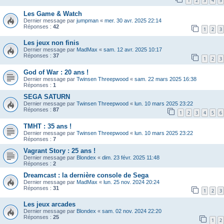
1
2
3
4
5
Les Game & Watch
Dernier message par
jumpman
«
mer. 30 avr. 2025 22:14
Réponses :
42
1
2
3
Les jeux non finis
Dernier message par
MadMax
«
sam. 12 avr. 2025 10:17
Réponses :
37
1
2
3
God of War : 20 ans !
Dernier message par
Twinsen Threepwood
«
sam. 22 mars 2025 16:38
Réponses :
1
SEGA SATURN
Dernier message par
Twinsen Threepwood
«
lun. 10 mars 2025 23:22
Réponses :
87
1
2
3
4
5
6
TMHT : 35 ans !
Dernier message par
Twinsen Threepwood
«
lun. 10 mars 2025 23:22
Réponses :
7
Vagrant Story : 25 ans !
Dernier message par
Blondex
«
dim. 23 févr. 2025 11:48
Réponses :
2
Dreamcast : la dernière console de Sega
Dernier message par
MadMax
«
lun. 25 nov. 2024 20:24
Réponses :
31
1
2
3
Les jeux arcades
Dernier message par
Blondex
«
sam. 02 nov. 2024 22:20
Réponses :
25
1
2