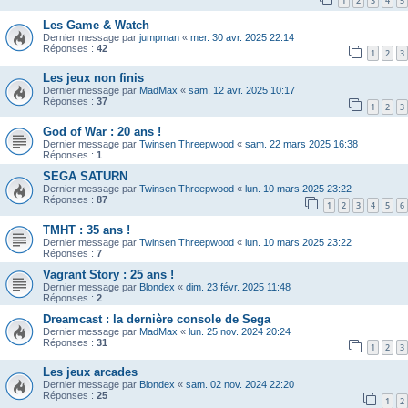
1
2
3
4
5
Les Game & Watch
Dernier message par
jumpman
«
mer. 30 avr. 2025 22:14
Réponses :
42
1
2
3
Les jeux non finis
Dernier message par
MadMax
«
sam. 12 avr. 2025 10:17
Réponses :
37
1
2
3
God of War : 20 ans !
Dernier message par
Twinsen Threepwood
«
sam. 22 mars 2025 16:38
Réponses :
1
SEGA SATURN
Dernier message par
Twinsen Threepwood
«
lun. 10 mars 2025 23:22
Réponses :
87
1
2
3
4
5
6
TMHT : 35 ans !
Dernier message par
Twinsen Threepwood
«
lun. 10 mars 2025 23:22
Réponses :
7
Vagrant Story : 25 ans !
Dernier message par
Blondex
«
dim. 23 févr. 2025 11:48
Réponses :
2
Dreamcast : la dernière console de Sega
Dernier message par
MadMax
«
lun. 25 nov. 2024 20:24
Réponses :
31
1
2
3
Les jeux arcades
Dernier message par
Blondex
«
sam. 02 nov. 2024 22:20
Réponses :
25
1
2