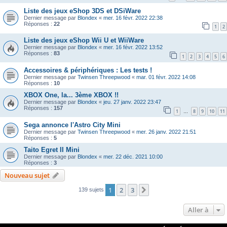
Liste des jeux eShop 3DS et DSiWare
Dernier message par
Blondex
«
mer. 16 févr. 2022 22:38
Réponses :
22
1
2
Liste des jeux eShop Wii U et WiiWare
Dernier message par
Blondex
«
mer. 16 févr. 2022 13:52
Réponses :
83
1
2
3
4
5
6
Accessoires & périphériques : Les tests !
Dernier message par
Twinsen Threepwood
«
mar. 01 févr. 2022 14:08
Réponses :
10
XBOX One, la... 3ème XBOX !!
Dernier message par
Blondex
«
jeu. 27 janv. 2022 23:47
Réponses :
157
1
8
9
10
11
…
Sega annonce l'Astro City Mini
Dernier message par
Twinsen Threepwood
«
mer. 26 janv. 2022 21:51
Réponses :
5
Taito Egret II Mini
Dernier message par
Blondex
«
mer. 22 déc. 2021 10:00
Réponses :
3
Nouveau sujet
1
2
3
Suivante
139 sujets
Aller à