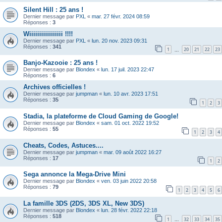
Silent Hill : 25 ans !
Dernier message par
PXL
«
mar. 27 févr. 2024 08:59
Réponses :
3
Wiiiiiiiiiiiiiiiii !!!!
Dernier message par
PXL
«
lun. 20 nov. 2023 09:31
Réponses :
341
1
20
21
22
23
…
Banjo-Kazooie : 25 ans !
Dernier message par
Blondex
«
lun. 17 juil. 2023 22:47
Réponses :
6
Archives officielles !
Dernier message par
jumpman
«
lun. 10 avr. 2023 17:51
Réponses :
35
1
2
3
Stadia, la plateforme de Cloud Gaming de Google!
Dernier message par
Blondex
«
sam. 01 oct. 2022 19:52
Réponses :
55
1
2
3
4
Cheats, Codes, Astuces....
Dernier message par
jumpman
«
mar. 09 août 2022 16:27
Réponses :
17
1
2
Sega annonce la Mega-Drive Mini
Dernier message par
Blondex
«
ven. 03 juin 2022 20:58
Réponses :
79
1
2
3
4
5
6
La famille 3DS (2DS, 3DS XL, New 3DS)
Dernier message par
Blondex
«
lun. 28 févr. 2022 22:18
Réponses :
518
1
32
33
34
35
…