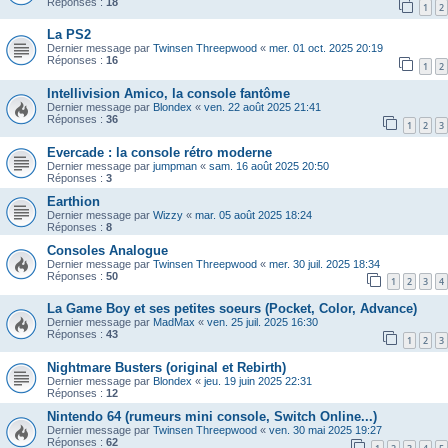
Réponses :
18
1
2
La PS2
Dernier message par
Twinsen Threepwood
«
mer. 01 oct. 2025 20:19
Réponses :
16
1
2
Intellivision Amico, la console fantôme
Dernier message par
Blondex
«
ven. 22 août 2025 21:41
Réponses :
36
1
2
3
Evercade : la console rétro moderne
Dernier message par
jumpman
«
sam. 16 août 2025 20:50
Réponses :
3
Earthion
Dernier message par
Wizzy
«
mar. 05 août 2025 18:24
Réponses :
8
Consoles Analogue
Dernier message par
Twinsen Threepwood
«
mer. 30 juil. 2025 18:34
Réponses :
50
1
2
3
4
La Game Boy et ses petites soeurs (Pocket, Color, Advance)
Dernier message par
MadMax
«
ven. 25 juil. 2025 16:30
Réponses :
43
1
2
3
Nightmare Busters (original et Rebirth)
Dernier message par
Blondex
«
jeu. 19 juin 2025 22:31
Réponses :
12
Nintendo 64 (rumeurs mini console, Switch Online...)
Dernier message par
Twinsen Threepwood
«
ven. 30 mai 2025 19:27
Réponses :
62