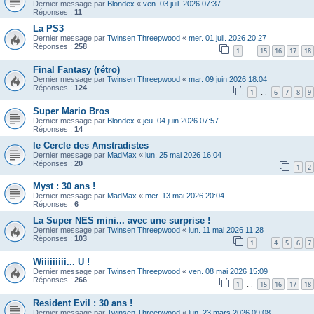
Dernier message par
Blondex
«
ven. 03 juil. 2026 07:37
Réponses :
11
La PS3
Dernier message par
Twinsen Threepwood
«
mer. 01 juil. 2026 20:27
Réponses :
258
1
15
16
17
18
…
Final Fantasy (rétro)
Dernier message par
Twinsen Threepwood
«
mar. 09 juin 2026 18:04
Réponses :
124
1
6
7
8
9
…
Super Mario Bros
Dernier message par
Blondex
«
jeu. 04 juin 2026 07:57
Réponses :
14
le Cercle des Amstradistes
Dernier message par
MadMax
«
lun. 25 mai 2026 16:04
Réponses :
20
1
2
Myst : 30 ans !
Dernier message par
MadMax
«
mer. 13 mai 2026 20:04
Réponses :
6
La Super NES mini... avec une surprise !
Dernier message par
Twinsen Threepwood
«
lun. 11 mai 2026 11:28
Réponses :
103
1
4
5
6
7
…
Wiiiiiiiii... U !
Dernier message par
Twinsen Threepwood
«
ven. 08 mai 2026 15:09
Réponses :
266
1
15
16
17
18
…
Resident Evil : 30 ans !
Dernier message par
Twinsen Threepwood
«
lun. 23 mars 2026 09:08