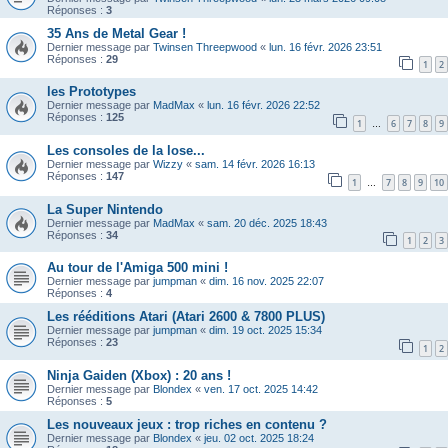
Réponses :
3
35 Ans de Metal Gear !
Dernier message par
Twinsen Threepwood
«
lun. 16 févr. 2026 23:51
Réponses :
29
1
2
les Prototypes
Dernier message par
MadMax
«
lun. 16 févr. 2026 22:52
Réponses :
125
1
6
7
8
9
…
Les consoles de la lose...
Dernier message par
Wizzy
«
sam. 14 févr. 2026 16:13
Réponses :
147
1
7
8
9
10
…
La Super Nintendo
Dernier message par
MadMax
«
sam. 20 déc. 2025 18:43
Réponses :
34
1
2
3
Au tour de l'Amiga 500 mini !
Dernier message par
jumpman
«
dim. 16 nov. 2025 22:07
Réponses :
4
Les rééditions Atari (Atari 2600 & 7800 PLUS)
Dernier message par
jumpman
«
dim. 19 oct. 2025 15:34
Réponses :
23
1
2
Ninja Gaiden (Xbox) : 20 ans !
Dernier message par
Blondex
«
ven. 17 oct. 2025 14:42
Réponses :
5
Les nouveaux jeux : trop riches en contenu ?
Dernier message par
Blondex
«
jeu. 02 oct. 2025 18:24