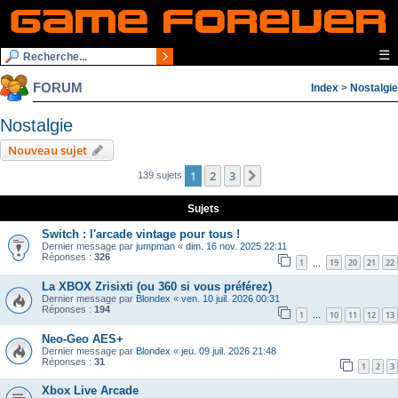
☰
FORUM
Index
>
Nostalgie
Nostalgie
Nouveau sujet
1
2
3
Suivante
139 sujets
Sujets
Switch : l'arcade vintage pour tous !
Dernier message par
jumpman
«
dim. 16 nov. 2025 22:11
Réponses :
326
1
19
20
21
22
…
La XBOX Zrisixti (ou 360 si vous préférez)
Dernier message par
Blondex
«
ven. 10 juil. 2026 00:31
Réponses :
194
1
10
11
12
13
…
Neo-Geo AES+
Dernier message par
Blondex
«
jeu. 09 juil. 2026 21:48
Réponses :
31
1
2
3
Xbox Live Arcade