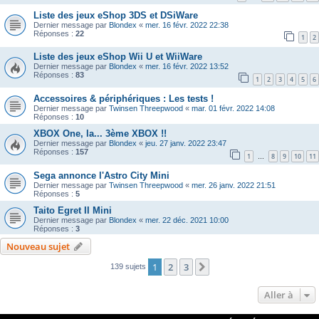
Liste des jeux eShop 3DS et DSiWare
Dernier message par
Blondex
«
mer. 16 févr. 2022 22:38
Réponses :
22
1
2
Liste des jeux eShop Wii U et WiiWare
Dernier message par
Blondex
«
mer. 16 févr. 2022 13:52
Réponses :
83
1
2
3
4
5
6
Accessoires & périphériques : Les tests !
Dernier message par
Twinsen Threepwood
«
mar. 01 févr. 2022 14:08
Réponses :
10
XBOX One, la... 3ème XBOX !!
Dernier message par
Blondex
«
jeu. 27 janv. 2022 23:47
Réponses :
157
1
8
9
10
11
…
Sega annonce l'Astro City Mini
Dernier message par
Twinsen Threepwood
«
mer. 26 janv. 2022 21:51
Réponses :
5
Taito Egret II Mini
Dernier message par
Blondex
«
mer. 22 déc. 2021 10:00
Réponses :
3
Nouveau sujet
1
2
3
Suivante
139 sujets
Aller à