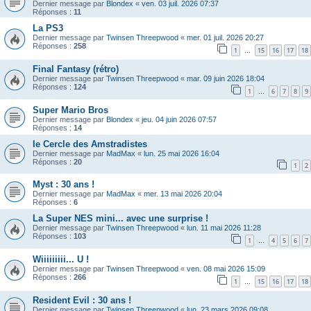
Dernier message par
Blondex
«
ven. 03 juil. 2026 07:37
Réponses :
11
La PS3
Dernier message par
Twinsen Threepwood
«
mer. 01 juil. 2026 20:27
Réponses :
258
1
15
16
17
18
…
Final Fantasy (rétro)
Dernier message par
Twinsen Threepwood
«
mar. 09 juin 2026 18:04
Réponses :
124
1
6
7
8
9
…
Super Mario Bros
Dernier message par
Blondex
«
jeu. 04 juin 2026 07:57
Réponses :
14
le Cercle des Amstradistes
Dernier message par
MadMax
«
lun. 25 mai 2026 16:04
Réponses :
20
1
2
Myst : 30 ans !
Dernier message par
MadMax
«
mer. 13 mai 2026 20:04
Réponses :
6
La Super NES mini... avec une surprise !
Dernier message par
Twinsen Threepwood
«
lun. 11 mai 2026 11:28
Réponses :
103
1
4
5
6
7
…
Wiiiiiiiii... U !
Dernier message par
Twinsen Threepwood
«
ven. 08 mai 2026 15:09
Réponses :
266
1
15
16
17
18
…
Resident Evil : 30 ans !
Dernier message par
Twinsen Threepwood
«
lun. 23 mars 2026 09:08