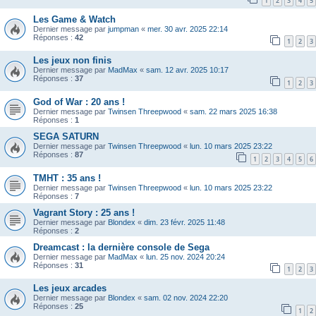
1
2
3
4
5
Les Game & Watch
Dernier message par
jumpman
«
mer. 30 avr. 2025 22:14
Réponses :
42
1
2
3
Les jeux non finis
Dernier message par
MadMax
«
sam. 12 avr. 2025 10:17
Réponses :
37
1
2
3
God of War : 20 ans !
Dernier message par
Twinsen Threepwood
«
sam. 22 mars 2025 16:38
Réponses :
1
SEGA SATURN
Dernier message par
Twinsen Threepwood
«
lun. 10 mars 2025 23:22
Réponses :
87
1
2
3
4
5
6
TMHT : 35 ans !
Dernier message par
Twinsen Threepwood
«
lun. 10 mars 2025 23:22
Réponses :
7
Vagrant Story : 25 ans !
Dernier message par
Blondex
«
dim. 23 févr. 2025 11:48
Réponses :
2
Dreamcast : la dernière console de Sega
Dernier message par
MadMax
«
lun. 25 nov. 2024 20:24
Réponses :
31
1
2
3
Les jeux arcades
Dernier message par
Blondex
«
sam. 02 nov. 2024 22:20
Réponses :
25
1
2