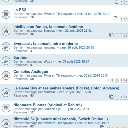
Réponses :
18
1
2
La PS2
Dernier message par
Twinsen Threepwood
«
mer. 01 oct. 2025 20:19
Réponses :
16
1
2
Intellivision Amico, la console fantôme
Dernier message par
Blondex
«
ven. 22 août 2025 21:41
Réponses :
36
1
2
3
Evercade : la console rétro moderne
Dernier message par
jumpman
«
sam. 16 août 2025 20:50
Réponses :
3
Earthion
Dernier message par
Wizzy
«
mar. 05 août 2025 18:24
Réponses :
8
Consoles Analogue
Dernier message par
Twinsen Threepwood
«
mer. 30 juil. 2025 18:34
Réponses :
50
1
2
3
4
La Game Boy et ses petites soeurs (Pocket, Color, Advance)
Dernier message par
MadMax
«
ven. 25 juil. 2025 16:30
Réponses :
43
1
2
3
Nightmare Busters (original et Rebirth)
Dernier message par
Blondex
«
jeu. 19 juin 2025 22:31
Réponses :
12
Nintendo 64 (rumeurs mini console, Switch Online...)
Dernier message par
Twinsen Threepwood
«
ven. 30 mai 2025 19:27
Réponses :
62