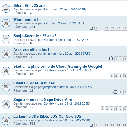
Silent Hill : 25 ans !
Dernier message par
PXL
«
mar. 27 févr. 2024 08:59
Réponses :
3
Wiiiiiiiiiiiiiiiii !!!!
Dernier message par
PXL
«
lun. 20 nov. 2023 09:31
Réponses :
341
1
20
21
22
23
…
Banjo-Kazooie : 25 ans !
Dernier message par
Blondex
«
lun. 17 juil. 2023 22:47
Réponses :
6
Archives officielles !
Dernier message par
jumpman
«
lun. 10 avr. 2023 17:51
Réponses :
35
1
2
3
Stadia, la plateforme de Cloud Gaming de Google!
Dernier message par
Blondex
«
sam. 01 oct. 2022 19:52
Réponses :
55
1
2
3
4
Cheats, Codes, Astuces....
Dernier message par
jumpman
«
mar. 09 août 2022 16:27
Réponses :
17
1
2
Sega annonce la Mega-Drive Mini
Dernier message par
Blondex
«
ven. 03 juin 2022 20:58
Réponses :
79
1
2
3
4
5
6
La famille 3DS (2DS, 3DS XL, New 3DS)
Dernier message par
Blondex
«
lun. 28 févr. 2022 22:18
Réponses :
518
1
32
33
34
35
…