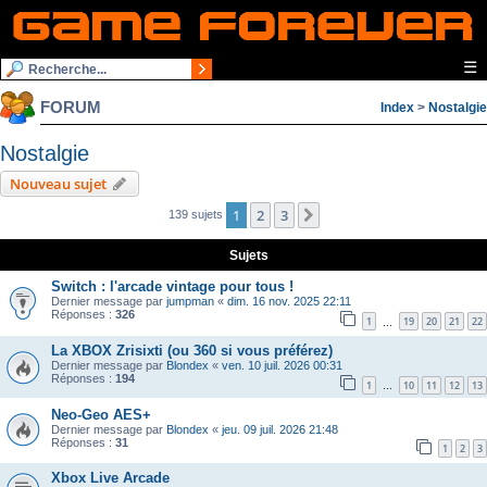
☰
FORUM
Index
>
Nostalgie
Nostalgie
Nouveau sujet
1
2
3
Suivante
139 sujets
Sujets
Switch : l'arcade vintage pour tous !
Dernier message par
jumpman
«
dim. 16 nov. 2025 22:11
Réponses :
326
1
19
20
21
22
…
La XBOX Zrisixti (ou 360 si vous préférez)
Dernier message par
Blondex
«
ven. 10 juil. 2026 00:31
Réponses :
194
1
10
11
12
13
…
Neo-Geo AES+
Dernier message par
Blondex
«
jeu. 09 juil. 2026 21:48
Réponses :
31
1
2
3
Xbox Live Arcade