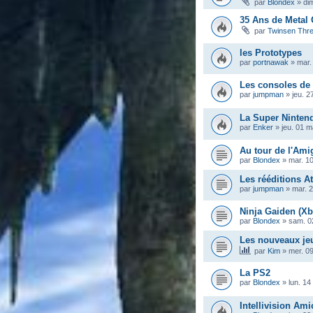
par
Blondex
»
di
35 Ans de Metal 
par
Twinsen Thr
les Prototypes
par
portnawak
»
mar.
Les consoles de l
par
jumpman
»
jeu. 2
La Super Ninten
par
Enker
»
jeu. 01 m
Au tour de l'Ami
par
Blondex
»
mar. 1
Les rééditions A
par
jumpman
»
mar. 
Ninja Gaiden (Xbo
par
Blondex
»
sam. 0
Les nouveaux jeu
par
Kim
»
mer. 09
La PS2
par
Blondex
»
lun. 14
Intellivision Am