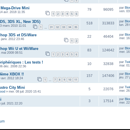
1
2
 Mega-Drive Mini
par
Blo
79
96095
ven. 03
14 avr. 2018 11:35
1
2
3
4
5
6
(2DS, 3DS XL, New 3DS)
par
Blo
518
313833
lun. 28
23 mars 2010 11:01
1
31
32
33
34
35
…
eShop 3DS et DSiWare
par
Blo
22
46404
mer. 16
 janv. 2012 23:46
1
2
Shop Wii U et WiiWare
par
Blo
83
124642
mer. 16
1 mai 2008 08:51
1
2
3
4
5
6
iphériques : Les tests !
par
Twi
10
32838
mar. 01
06 déc. 2008 22:36
 3ème XBOX !!
par
Blo
157
147406
jeu. 27
 avr. 2012 18:24
1
7
8
9
10
11
…
stro City Mini
par
Twi
5
22076
mer. 26
wood
»
mer. 08 juil. 2020 15:41
i
par
Blo
3
17514
mer. 22
5 juil. 2021 22:20
rum