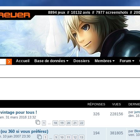
8894 jeux // 10132 avis // 7977 screenshots // 20
Accueil
Base de données
Dossiers
Membres
Forum
RÉPONSES
VUES
DERNI
 vintage pour tous !
par
ju
326
228156
dim. 16
am. 31 mars 2018 13:32
1
18
19
20
21
22
…
(ou 360 si vous préférez)
par
Blo
194
381805
ven. 10 
m. 10 juin 2007 23:30
1
9
10
11
12
13
…