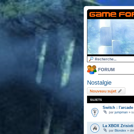
FORUM
Nostalgie
Nouveau sujet
SUJETS
Switch : l'arcade
par
jumpman
»
s
La XBOX Zrisixti 
par
Blondex
»
di