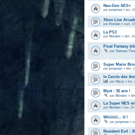
Neo-Geo AES+
par
jumpman
»
jeu. 1
Xbox Live Arcad
par
Romain
»
sam. 18
La PS3
par
Blondex
»
dim. 10
Final Fantasy (ré
par
Twinsen Thr
Super Mario Bro
par
jumpman
»
dim. 1
le Cercle des Am
par
Wizzy
»
lun.
Myst : 30 ans !
par
Blondex
»
di
La Super NES min
par
Blondex
»
lun. 26
Wiiiiiiiii... U !
par
jumpman
»
v
Resident Evil : 3