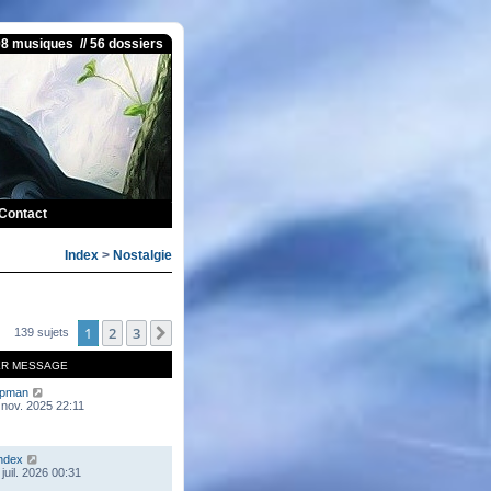
08 musiques // 56 dossiers
Contact
Index
>
Nostalgie
1
2
3
Suivante
139 sujets
ER MESSAGE
mpman
 nov. 2025 22:11
ndex
juil. 2026 00:31