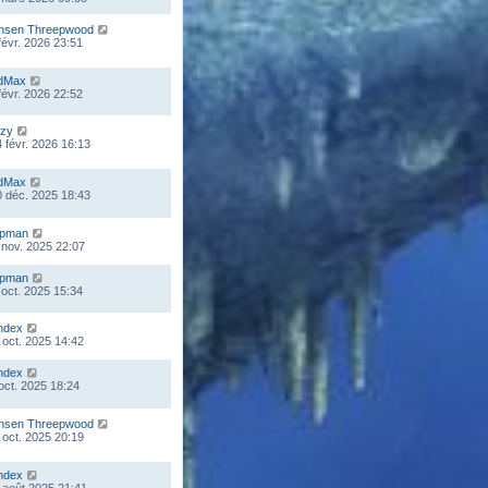
nsen Threepwood
 févr. 2026 23:51
dMax
 févr. 2026 22:52
zy
 févr. 2026 16:13
dMax
 déc. 2025 18:43
mpman
 nov. 2025 22:07
mpman
 oct. 2025 15:34
ndex
 oct. 2025 14:42
ndex
 oct. 2025 18:24
nsen Threepwood
 oct. 2025 20:19
ndex
 août 2025 21:41