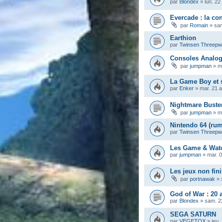
par
Blondex
»
lun. 22
Evercade : la co
par
Romain
»
sam
Earthion
par
Twinsen Threep
Consoles Analo
par
jumpman
»
m
La Game Boy et s
par
Enker
»
mar. 21 a
Nightmare Busters
par
jumpman
»
m
Nintendo 64 (rum
par
Twinsen Threep
Les Game & Wat
par
jumpman
»
mar. 0
Les jeux non fini
par
portnawak
»
God of War : 20 
par
Blondex
»
sam. 2
SEGA SATURN
par
VEGETOX
»
jeu.