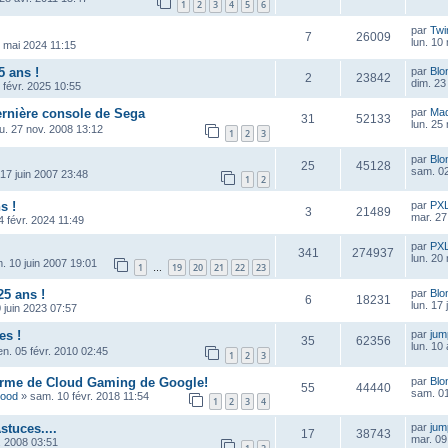
1
2
3
4
5
6
par
Twi
7
26009
lun. 10
2 mai 2024 11:15
5 ans !
par
Blo
2
23842
dim. 23
 févr. 2025 10:55
ernière console de Sega
par
Ma
31
52133
lun. 25
eu. 27 nov. 2008 13:12
1
2
3
par
Blo
25
45128
sam. 02
 17 juin 2007 23:48
1
2
s !
par
PX
3
21489
mar. 27
 févr. 2024 11:49
par
PX
341
274937
lun. 20
m. 10 juin 2007 19:01
1
19
20
21
22
23
…
25 ans !
par
Blo
6
18231
lun. 17 
 juin 2023 07:57
es !
par
ju
35
62356
lun. 10
en. 05 févr. 2010 02:45
1
2
3
forme de Cloud Gaming de Google!
par
Blo
55
44440
sam. 01
wood
»
sam. 10 févr. 2018 11:54
1
2
3
4
stuces....
par
ju
17
38743
mar. 09
v. 2008 03:51