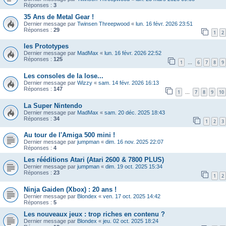
Réponses :
3
35 Ans de Metal Gear !
Dernier message par
Twinsen Threepwood
«
lun. 16 févr. 2026 23:51
Réponses :
29
1
2
les Prototypes
Dernier message par
MadMax
«
lun. 16 févr. 2026 22:52
Réponses :
125
1
6
7
8
9
…
Les consoles de la lose...
Dernier message par
Wizzy
«
sam. 14 févr. 2026 16:13
Réponses :
147
1
7
8
9
10
…
La Super Nintendo
Dernier message par
MadMax
«
sam. 20 déc. 2025 18:43
Réponses :
34
1
2
3
Au tour de l'Amiga 500 mini !
Dernier message par
jumpman
«
dim. 16 nov. 2025 22:07
Réponses :
4
Les rééditions Atari (Atari 2600 & 7800 PLUS)
Dernier message par
jumpman
«
dim. 19 oct. 2025 15:34
Réponses :
23
1
2
Ninja Gaiden (Xbox) : 20 ans !
Dernier message par
Blondex
«
ven. 17 oct. 2025 14:42
Réponses :
5
Les nouveaux jeux : trop riches en contenu ?
Dernier message par
Blondex
«
jeu. 02 oct. 2025 18:24