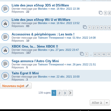
Liste des jeux eShop 3DS et DSiWare
Dernier message par
Blondex
«
mer. 16 févr. 2022 22:38
Réponses :
22
1
2
Liste des jeux eShop Wii U et WiiWare
Dernier message par
Blondex
«
mer. 16 févr. 2022 13:52
Réponses :
83
1
2
3
4
5
6
Accessoires & périphériques : Les tests !
Dernier message par
Twinsen Threepwood
«
mar. 01 févr. 2022 14:08
Réponses :
10
XBOX One, la... 3ème XBOX !!
Dernier message par
Blondex
«
jeu. 27 janv. 2022 23:47
Réponses :
157
1
8
9
10
11
…
Sega annonce l'Astro City Mini
Dernier message par
Twinsen Threepwood
«
mer. 26 janv. 2022 21:51
Réponses :
5
Taito Egret II Mini
Dernier message par
Blondex
«
mer. 22 déc. 2021 10:00
Réponses :
3
Nouveau sujet
1
2
3
Suivante
139 sujets
Aller à