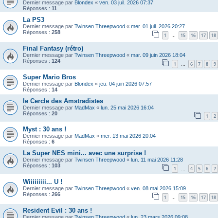
Dernier message par
Blondex
«
ven. 03 juil. 2026 07:37
Réponses :
11
La PS3
Dernier message par
Twinsen Threepwood
«
mer. 01 juil. 2026 20:27
Réponses :
258
1
15
16
17
18
…
Final Fantasy (rétro)
Dernier message par
Twinsen Threepwood
«
mar. 09 juin 2026 18:04
Réponses :
124
1
6
7
8
9
…
Super Mario Bros
Dernier message par
Blondex
«
jeu. 04 juin 2026 07:57
Réponses :
14
le Cercle des Amstradistes
Dernier message par
MadMax
«
lun. 25 mai 2026 16:04
Réponses :
20
1
2
Myst : 30 ans !
Dernier message par
MadMax
«
mer. 13 mai 2026 20:04
Réponses :
6
La Super NES mini... avec une surprise !
Dernier message par
Twinsen Threepwood
«
lun. 11 mai 2026 11:28
Réponses :
103
1
4
5
6
7
…
Wiiiiiiiii... U !
Dernier message par
Twinsen Threepwood
«
ven. 08 mai 2026 15:09
Réponses :
266
1
15
16
17
18
…
Resident Evil : 30 ans !
Dernier message par
Twinsen Threepwood
«
lun. 23 mars 2026 09:08