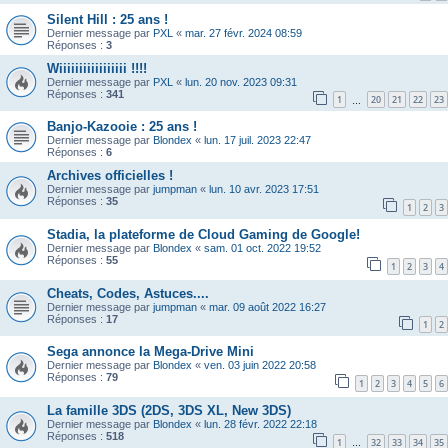
Silent Hill : 25 ans !
Dernier message par
PXL
«
mar. 27 févr. 2024 08:59
Réponses :
3
Wiiiiiiiiiiiiiiiii !!!!
Dernier message par
PXL
«
lun. 20 nov. 2023 09:31
Réponses :
341
1
20
21
22
23
…
Banjo-Kazooie : 25 ans !
Dernier message par
Blondex
«
lun. 17 juil. 2023 22:47
Réponses :
6
Archives officielles !
Dernier message par
jumpman
«
lun. 10 avr. 2023 17:51
Réponses :
35
1
2
3
Stadia, la plateforme de Cloud Gaming de Google!
Dernier message par
Blondex
«
sam. 01 oct. 2022 19:52
Réponses :
55
1
2
3
4
Cheats, Codes, Astuces....
Dernier message par
jumpman
«
mar. 09 août 2022 16:27
Réponses :
17
1
2
Sega annonce la Mega-Drive Mini
Dernier message par
Blondex
«
ven. 03 juin 2022 20:58
Réponses :
79
1
2
3
4
5
6
La famille 3DS (2DS, 3DS XL, New 3DS)
Dernier message par
Blondex
«
lun. 28 févr. 2022 22:18
Réponses :
518
1
32
33
34
35
…