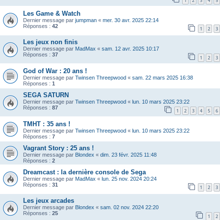
1
2
3
4
5
Les Game & Watch
Dernier message par
jumpman
«
mer. 30 avr. 2025 22:14
Réponses :
42
1
2
3
Les jeux non finis
Dernier message par
MadMax
«
sam. 12 avr. 2025 10:17
Réponses :
37
1
2
3
God of War : 20 ans !
Dernier message par
Twinsen Threepwood
«
sam. 22 mars 2025 16:38
Réponses :
1
SEGA SATURN
Dernier message par
Twinsen Threepwood
«
lun. 10 mars 2025 23:22
Réponses :
87
1
2
3
4
5
6
TMHT : 35 ans !
Dernier message par
Twinsen Threepwood
«
lun. 10 mars 2025 23:22
Réponses :
7
Vagrant Story : 25 ans !
Dernier message par
Blondex
«
dim. 23 févr. 2025 11:48
Réponses :
2
Dreamcast : la dernière console de Sega
Dernier message par
MadMax
«
lun. 25 nov. 2024 20:24
Réponses :
31
1
2
3
Les jeux arcades
Dernier message par
Blondex
«
sam. 02 nov. 2024 22:20
Réponses :
25
1
2