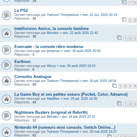
Réponses :
18
1
2
La PS2
Dernier message par
Twinsen Threepwood
«
mer. 01 oct. 2025 20:19
Réponses :
16
1
2
Intellivision Amico, la console fantôme
Dernier message par
Blondex
«
ven. 22 août 2025 21:41
Réponses :
36
1
2
3
Evercade : la console rétro moderne
Dernier message par
jumpman
«
sam. 16 août 2025 20:50
Réponses :
3
Earthion
Dernier message par
Wizzy
«
mar. 05 août 2025 18:24
Réponses :
8
Consoles Analogue
Dernier message par
Twinsen Threepwood
«
mer. 30 juil. 2025 18:34
Réponses :
50
1
2
3
4
La Game Boy et ses petites soeurs (Pocket, Color, Advance)
Dernier message par
MadMax
«
ven. 25 juil. 2025 16:30
Réponses :
43
1
2
3
Nightmare Busters (original et Rebirth)
Dernier message par
Blondex
«
jeu. 19 juin 2025 22:31
Réponses :
12
Nintendo 64 (rumeurs mini console, Switch Online...)
Dernier message par
Twinsen Threepwood
«
ven. 30 mai 2025 19:27
Réponses :
62