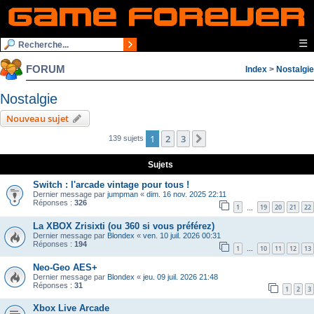
☰
FORUM
Index
>
Nostalgie
Nostalgie
Nouveau sujet
1
2
3
Suivante
139 sujets
Sujets
Switch : l'arcade vintage pour tous !
Dernier message par
jumpman
«
dim. 16 nov. 2025 22:11
Réponses :
326
1
19
20
21
22
…
La XBOX Zrisixti (ou 360 si vous préférez)
Dernier message par
Blondex
«
ven. 10 juil. 2026 00:31
Réponses :
194
1
10
11
12
13
…
Neo-Geo AES+
Dernier message par
Blondex
«
jeu. 09 juil. 2026 21:48
Réponses :
31
1
2
3
Xbox Live Arcade