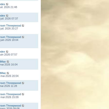
ndex
juil. 2026 21:48
ndex
juil. 2026 07:37
nsen Threepwood
juil. 2026 20:27
nsen Threepwood
 juin 2026 18:04
ndex
 juin 2026 07:57
dMax
 mai 2026 16:04
dMax
 mai 2026 20:04
nsen Threepwood
 mai 2026 11:28
nsen Threepwood
 mai 2026 15:09
nsen Threepwood
 mars 2026 09:08