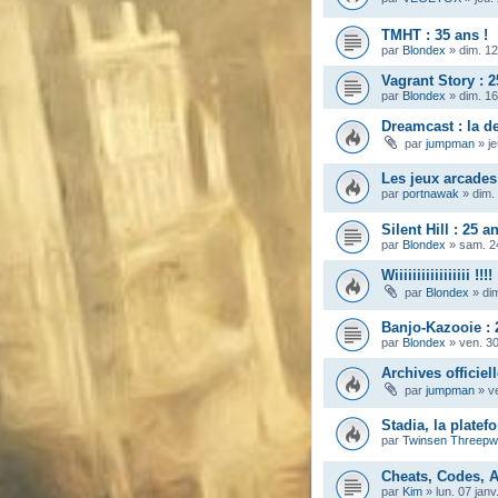
TMHT : 35 ans !
par
Blondex
»
dim. 1
Vagrant Story : 2
par
Blondex
»
dim. 16
Dreamcast : la d
par
jumpman
»
j
Les jeux arcades
par
portnawak
»
dim.
Silent Hill : 25 an
par
Blondex
»
sam. 24
Wiiiiiiiiiiiiiiiii !!!!
par
Blondex
»
di
Banjo-Kazooie : 
par
Blondex
»
ven. 30
Archives officiell
par
jumpman
»
v
Stadia, la plate
par
Twinsen Threep
Cheats, Codes, A
par
Kim
»
lun. 07 jan