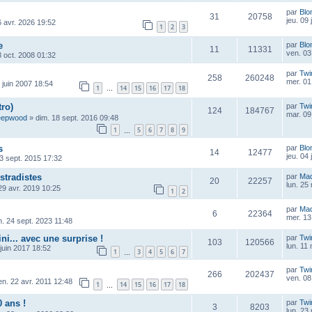
par
Blo
31
20758
jeu. 09 
6 avr. 2026 19:52
1
2
3
e
par
Blo
11
11331
ven. 03 
 oct. 2008 01:32
par
Twi
258
260248
mer. 01 
 juin 2007 18:54
1
14
15
16
17
18
…
tro)
par
Twi
124
184767
mar. 09
eepwood
»
dim. 18 sept. 2016 09:48
1
5
6
7
8
9
…
s
par
Blo
14
12477
jeu. 04
3 sept. 2015 17:32
stradistes
par
Ma
20
22257
lun. 25
 29 avr. 2019 10:25
1
2
par
Ma
6
22364
mer. 13
m. 24 sept. 2023 11:48
i... avec une surprise !
par
Twi
103
120566
lun. 11
 juin 2017 18:52
1
3
4
5
6
7
…
par
Twi
266
202437
ven. 08
en. 22 avr. 2011 12:48
1
14
15
16
17
18
…
0 ans !
par
Twi
3
8203
lun. 23