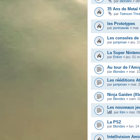
par
Blondex
»
di
35 Ans de Metal 
par
Twinsen Thr
les Prototypes
par
portnawak
»
mar.
Les consoles de l
par
jumpman
»
jeu. 2
La Super Ninten
par
Enker
»
jeu. 01 m
Au tour de l'Ami
par
Blondex
»
mar. 1
Les rééditions A
par
jumpman
»
mar. 
Ninja Gaiden (Xbo
par
Blondex
»
sam. 0
Les nouveaux jeu
par
Kim
»
mer. 09
La PS2
par
Blondex
»
lun. 14
Intellivision Am