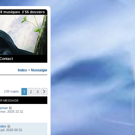
08 musiques // 56 dossiers
Contact
Index
>
Nostalgie
1
2
3
Suivante
139 sujets
ER MESSAGE
mpman
 nov. 2025 22:11
ndex
juil. 2026 00:31