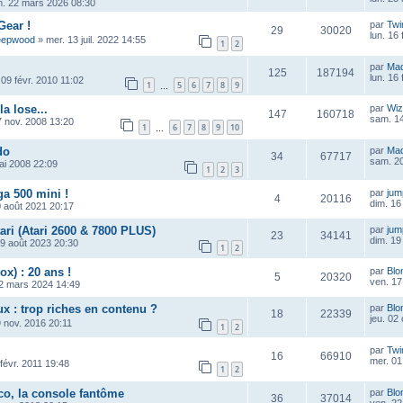
m. 22 mars 2026 08:30
Gear !
par
Twi
29
30020
lun. 16
eepwood
»
mer. 13 juil. 2022 14:55
1
2
par
Ma
125
187194
lun. 16
 09 févr. 2010 11:02
1
5
6
7
8
9
…
a lose...
par
Wiz
147
160718
sam. 14
7 nov. 2008 13:20
1
6
7
8
9
10
…
do
par
Ma
34
67717
sam. 20
ai 2008 22:09
1
2
3
ga 500 mini !
par
ju
4
20116
dim. 16
0 août 2021 20:17
tari (Atari 2600 & 7800 PLUS)
par
ju
23
34141
dim. 19
29 août 2023 20:30
1
2
x) : 20 ans !
par
Blo
5
20320
ven. 17
2 mars 2024 14:49
x : trop riches en contenu ?
par
Blo
18
22339
jeu. 02
 nov. 2016 20:11
1
2
par
Twi
16
66910
mer. 01
 févr. 2011 19:48
1
2
ico, la console fantôme
par
Blo
36
37014
ven. 22