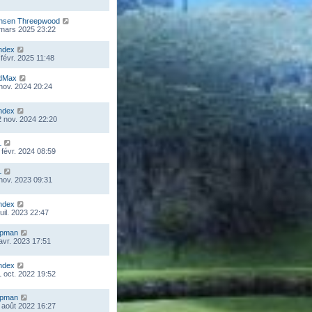
nsen Threepwood
 mars 2025 23:22
ndex
 févr. 2025 11:48
dMax
 nov. 2024 20:24
ndex
 nov. 2024 22:20
L
 févr. 2024 08:59
L
 nov. 2023 09:31
ndex
juil. 2023 22:47
mpman
 avr. 2023 17:51
ndex
 oct. 2022 19:52
mpman
 août 2022 16:27