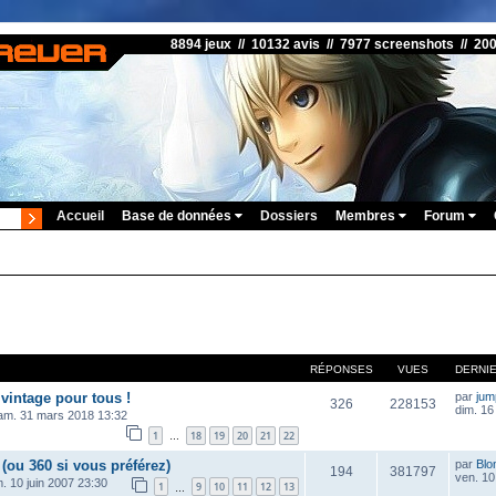
8894 jeux // 10132 avis // 7977 screenshots // 20
Accueil
Base de données
Dossiers
Membres
Forum
RÉPONSES
VUES
DERNI
 vintage pour tous !
par
ju
326
228153
dim. 16
am. 31 mars 2018 13:32
1
18
19
20
21
22
…
(ou 360 si vous préférez)
par
Blo
194
381797
ven. 10 
m. 10 juin 2007 23:30
1
9
10
11
12
13
…