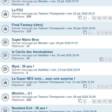
Dernier message par
Blondex
«
ven. 03 juil. 2026 07:37
Réponses :
11
La PS3
Dernier message par
Twinsen Threepwood
«
mer. 01 juil. 2026 20:27
Réponses :
258
1
15
16
17
18
…
Final Fantasy (rétro)
Dernier message par
Twinsen Threepwood
«
mar. 09 juin 2026 18:04
Réponses :
124
1
6
7
8
9
…
Super Mario Bros
Dernier message par
Blondex
«
jeu. 04 juin 2026 07:57
Réponses :
14
le Cercle des Amstradistes
Dernier message par
MadMax
«
lun. 25 mai 2026 16:04
Réponses :
20
1
2
Myst : 30 ans !
Dernier message par
MadMax
«
mer. 13 mai 2026 20:04
Réponses :
6
La Super NES mini... avec une surprise !
Dernier message par
Twinsen Threepwood
«
lun. 11 mai 2026 11:28
Réponses :
103
1
4
5
6
7
…
Wiiiiiiiii... U !
Dernier message par
Twinsen Threepwood
«
ven. 08 mai 2026 15:09
Réponses :
266
1
15
16
17
18
…
Resident Evil : 30 ans !
Dernier message par
Twinsen Threepwood
«
lun. 23 mars 2026 09:08