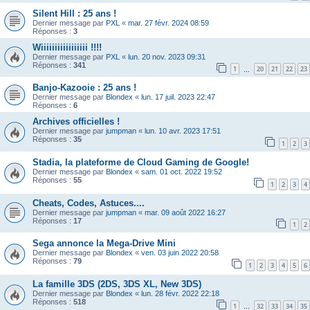
Silent Hill : 25 ans !
Dernier message par
PXL
«
mar. 27 févr. 2024 08:59
Réponses :
3
Wiiiiiiiiiiiiiiiii !!!!
Dernier message par
PXL
«
lun. 20 nov. 2023 09:31
Réponses :
341
1
20
21
22
23
…
Banjo-Kazooie : 25 ans !
Dernier message par
Blondex
«
lun. 17 juil. 2023 22:47
Réponses :
6
Archives officielles !
Dernier message par
jumpman
«
lun. 10 avr. 2023 17:51
Réponses :
35
1
2
3
Stadia, la plateforme de Cloud Gaming de Google!
Dernier message par
Blondex
«
sam. 01 oct. 2022 19:52
Réponses :
55
1
2
3
4
Cheats, Codes, Astuces....
Dernier message par
jumpman
«
mar. 09 août 2022 16:27
Réponses :
17
1
2
Sega annonce la Mega-Drive Mini
Dernier message par
Blondex
«
ven. 03 juin 2022 20:58
Réponses :
79
1
2
3
4
5
6
La famille 3DS (2DS, 3DS XL, New 3DS)
Dernier message par
Blondex
«
lun. 28 févr. 2022 22:18
Réponses :
518
1
32
33
34
35
…