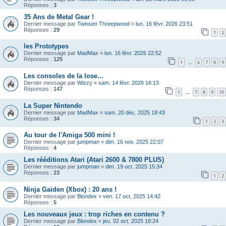
Réponses :
3
35 Ans de Metal Gear !
Dernier message par
Twinsen Threepwood
«
lun. 16 févr. 2026 23:51
Réponses :
29
1
2
les Prototypes
Dernier message par
MadMax
«
lun. 16 févr. 2026 22:52
Réponses :
125
1
6
7
8
9
…
Les consoles de la lose...
Dernier message par
Wizzy
«
sam. 14 févr. 2026 16:13
Réponses :
147
1
7
8
9
10
…
La Super Nintendo
Dernier message par
MadMax
«
sam. 20 déc. 2025 18:43
Réponses :
34
1
2
3
Au tour de l'Amiga 500 mini !
Dernier message par
jumpman
«
dim. 16 nov. 2025 22:07
Réponses :
4
Les rééditions Atari (Atari 2600 & 7800 PLUS)
Dernier message par
jumpman
«
dim. 19 oct. 2025 15:34
Réponses :
23
1
2
Ninja Gaiden (Xbox) : 20 ans !
Dernier message par
Blondex
«
ven. 17 oct. 2025 14:42
Réponses :
5
Les nouveaux jeux : trop riches en contenu ?
Dernier message par
Blondex
«
jeu. 02 oct. 2025 18:24