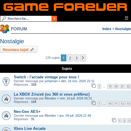
☰
FORUM
Index
>
Nostalgie
Nostalgie
Nouveau sujet
1
2
3
Suivante
139 sujets
Sujets
Switch : l'arcade vintage pour tous !
Dernier message par
jumpman
«
dim. 16 nov. 2025 22:11
Réponses :
326
1
19
20
21
22
…
La XBOX Zrisixti (ou 360 si vous préférez)
Dernier message par
Blondex
«
ven. 10 juil. 2026 00:31
Réponses :
194
1
10
11
12
13
…
Neo-Geo AES+
Dernier message par
Blondex
«
jeu. 09 juil. 2026 21:48
Réponses :
31
1
2
3
Xbox Live Arcade