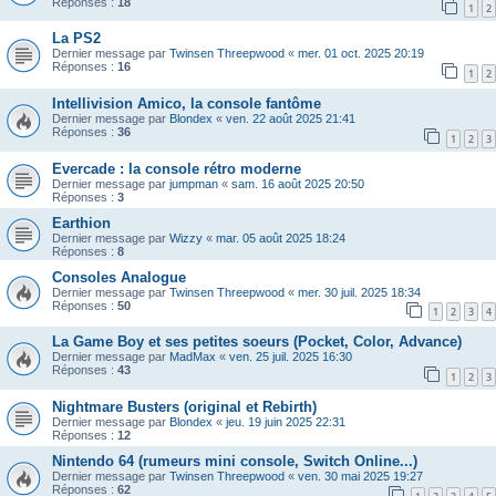
Réponses :
18
1
2
La PS2
Dernier message par
Twinsen Threepwood
«
mer. 01 oct. 2025 20:19
Réponses :
16
1
2
Intellivision Amico, la console fantôme
Dernier message par
Blondex
«
ven. 22 août 2025 21:41
Réponses :
36
1
2
3
Evercade : la console rétro moderne
Dernier message par
jumpman
«
sam. 16 août 2025 20:50
Réponses :
3
Earthion
Dernier message par
Wizzy
«
mar. 05 août 2025 18:24
Réponses :
8
Consoles Analogue
Dernier message par
Twinsen Threepwood
«
mer. 30 juil. 2025 18:34
Réponses :
50
1
2
3
4
La Game Boy et ses petites soeurs (Pocket, Color, Advance)
Dernier message par
MadMax
«
ven. 25 juil. 2025 16:30
Réponses :
43
1
2
3
Nightmare Busters (original et Rebirth)
Dernier message par
Blondex
«
jeu. 19 juin 2025 22:31
Réponses :
12
Nintendo 64 (rumeurs mini console, Switch Online...)
Dernier message par
Twinsen Threepwood
«
ven. 30 mai 2025 19:27
Réponses :
62