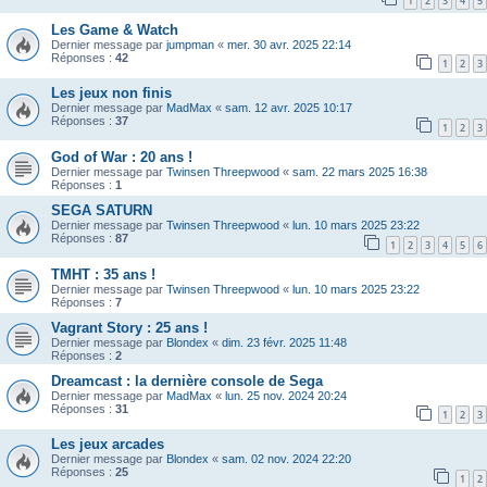
1
2
3
4
5
Les Game & Watch
Dernier message par
jumpman
«
mer. 30 avr. 2025 22:14
Réponses :
42
1
2
3
Les jeux non finis
Dernier message par
MadMax
«
sam. 12 avr. 2025 10:17
Réponses :
37
1
2
3
God of War : 20 ans !
Dernier message par
Twinsen Threepwood
«
sam. 22 mars 2025 16:38
Réponses :
1
SEGA SATURN
Dernier message par
Twinsen Threepwood
«
lun. 10 mars 2025 23:22
Réponses :
87
1
2
3
4
5
6
TMHT : 35 ans !
Dernier message par
Twinsen Threepwood
«
lun. 10 mars 2025 23:22
Réponses :
7
Vagrant Story : 25 ans !
Dernier message par
Blondex
«
dim. 23 févr. 2025 11:48
Réponses :
2
Dreamcast : la dernière console de Sega
Dernier message par
MadMax
«
lun. 25 nov. 2024 20:24
Réponses :
31
1
2
3
Les jeux arcades
Dernier message par
Blondex
«
sam. 02 nov. 2024 22:20
Réponses :
25
1
2