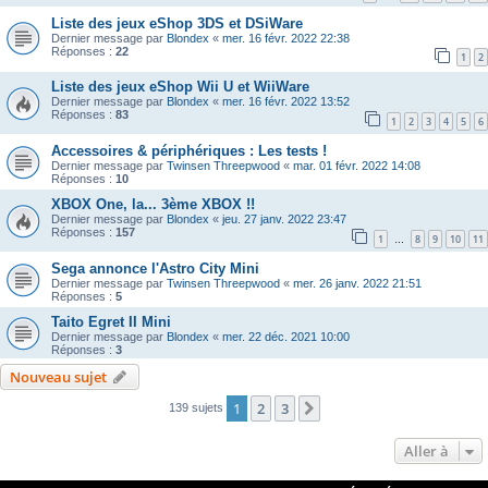
Liste des jeux eShop 3DS et DSiWare
Dernier message par
Blondex
«
mer. 16 févr. 2022 22:38
Réponses :
22
1
2
Liste des jeux eShop Wii U et WiiWare
Dernier message par
Blondex
«
mer. 16 févr. 2022 13:52
Réponses :
83
1
2
3
4
5
6
Accessoires & périphériques : Les tests !
Dernier message par
Twinsen Threepwood
«
mar. 01 févr. 2022 14:08
Réponses :
10
XBOX One, la... 3ème XBOX !!
Dernier message par
Blondex
«
jeu. 27 janv. 2022 23:47
Réponses :
157
1
8
9
10
11
…
Sega annonce l'Astro City Mini
Dernier message par
Twinsen Threepwood
«
mer. 26 janv. 2022 21:51
Réponses :
5
Taito Egret II Mini
Dernier message par
Blondex
«
mer. 22 déc. 2021 10:00
Réponses :
3
Nouveau sujet
1
2
3
Suivante
139 sujets
Aller à