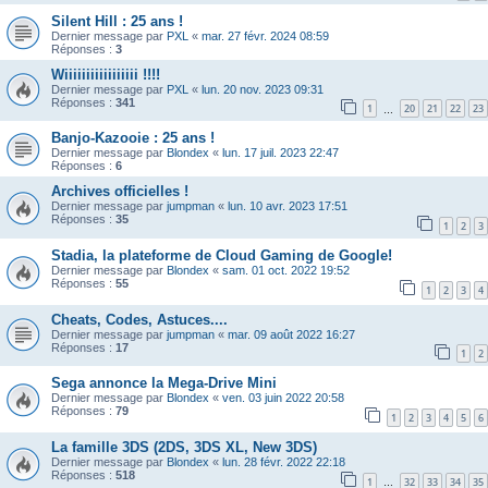
Silent Hill : 25 ans !
Dernier message par
PXL
«
mar. 27 févr. 2024 08:59
Réponses :
3
Wiiiiiiiiiiiiiiiii !!!!
Dernier message par
PXL
«
lun. 20 nov. 2023 09:31
Réponses :
341
1
20
21
22
23
…
Banjo-Kazooie : 25 ans !
Dernier message par
Blondex
«
lun. 17 juil. 2023 22:47
Réponses :
6
Archives officielles !
Dernier message par
jumpman
«
lun. 10 avr. 2023 17:51
Réponses :
35
1
2
3
Stadia, la plateforme de Cloud Gaming de Google!
Dernier message par
Blondex
«
sam. 01 oct. 2022 19:52
Réponses :
55
1
2
3
4
Cheats, Codes, Astuces....
Dernier message par
jumpman
«
mar. 09 août 2022 16:27
Réponses :
17
1
2
Sega annonce la Mega-Drive Mini
Dernier message par
Blondex
«
ven. 03 juin 2022 20:58
Réponses :
79
1
2
3
4
5
6
La famille 3DS (2DS, 3DS XL, New 3DS)
Dernier message par
Blondex
«
lun. 28 févr. 2022 22:18
Réponses :
518
1
32
33
34
35
…