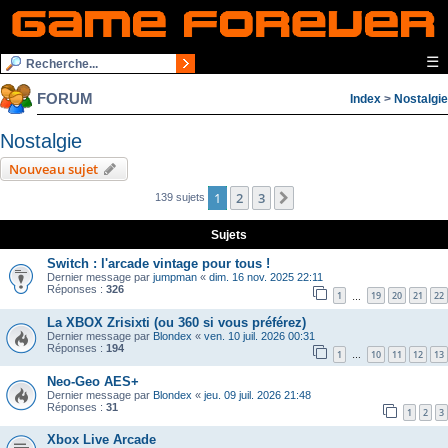
☰
FORUM
Index
>
Nostalgie
Nostalgie
Nouveau sujet
1
2
3
Suivante
139 sujets
Sujets
Switch : l'arcade vintage pour tous !
Dernier message par
jumpman
«
dim. 16 nov. 2025 22:11
Réponses :
326
1
19
20
21
22
…
La XBOX Zrisixti (ou 360 si vous préférez)
Dernier message par
Blondex
«
ven. 10 juil. 2026 00:31
Réponses :
194
1
10
11
12
13
…
Neo-Geo AES+
Dernier message par
Blondex
«
jeu. 09 juil. 2026 21:48
Réponses :
31
1
2
3
Xbox Live Arcade