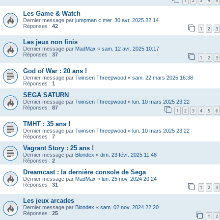
1
2
3
4
5
Les Game & Watch
Dernier message par
jumpman
«
mer. 30 avr. 2025 22:14
Réponses :
42
1
2
3
Les jeux non finis
Dernier message par
MadMax
«
sam. 12 avr. 2025 10:17
Réponses :
37
1
2
3
God of War : 20 ans !
Dernier message par
Twinsen Threepwood
«
sam. 22 mars 2025 16:38
Réponses :
1
SEGA SATURN
Dernier message par
Twinsen Threepwood
«
lun. 10 mars 2025 23:22
Réponses :
87
1
2
3
4
5
6
TMHT : 35 ans !
Dernier message par
Twinsen Threepwood
«
lun. 10 mars 2025 23:22
Réponses :
7
Vagrant Story : 25 ans !
Dernier message par
Blondex
«
dim. 23 févr. 2025 11:48
Réponses :
2
Dreamcast : la dernière console de Sega
Dernier message par
MadMax
«
lun. 25 nov. 2024 20:24
Réponses :
31
1
2
3
Les jeux arcades
Dernier message par
Blondex
«
sam. 02 nov. 2024 22:20
Réponses :
25
1
2