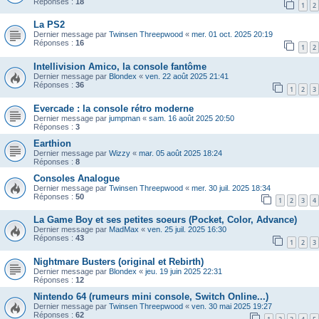
Réponses :
18
1
2
La PS2
Dernier message par
Twinsen Threepwood
«
mer. 01 oct. 2025 20:19
Réponses :
16
1
2
Intellivision Amico, la console fantôme
Dernier message par
Blondex
«
ven. 22 août 2025 21:41
Réponses :
36
1
2
3
Evercade : la console rétro moderne
Dernier message par
jumpman
«
sam. 16 août 2025 20:50
Réponses :
3
Earthion
Dernier message par
Wizzy
«
mar. 05 août 2025 18:24
Réponses :
8
Consoles Analogue
Dernier message par
Twinsen Threepwood
«
mer. 30 juil. 2025 18:34
Réponses :
50
1
2
3
4
La Game Boy et ses petites soeurs (Pocket, Color, Advance)
Dernier message par
MadMax
«
ven. 25 juil. 2025 16:30
Réponses :
43
1
2
3
Nightmare Busters (original et Rebirth)
Dernier message par
Blondex
«
jeu. 19 juin 2025 22:31
Réponses :
12
Nintendo 64 (rumeurs mini console, Switch Online...)
Dernier message par
Twinsen Threepwood
«
ven. 30 mai 2025 19:27
Réponses :
62