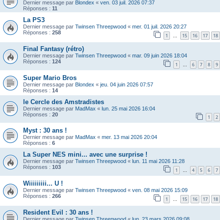
Dernier message par
Blondex
«
ven. 03 juil. 2026 07:37
Réponses :
11
La PS3
Dernier message par
Twinsen Threepwood
«
mer. 01 juil. 2026 20:27
Réponses :
258
1
15
16
17
18
…
Final Fantasy (rétro)
Dernier message par
Twinsen Threepwood
«
mar. 09 juin 2026 18:04
Réponses :
124
1
6
7
8
9
…
Super Mario Bros
Dernier message par
Blondex
«
jeu. 04 juin 2026 07:57
Réponses :
14
le Cercle des Amstradistes
Dernier message par
MadMax
«
lun. 25 mai 2026 16:04
Réponses :
20
1
2
Myst : 30 ans !
Dernier message par
MadMax
«
mer. 13 mai 2026 20:04
Réponses :
6
La Super NES mini... avec une surprise !
Dernier message par
Twinsen Threepwood
«
lun. 11 mai 2026 11:28
Réponses :
103
1
4
5
6
7
…
Wiiiiiiiii... U !
Dernier message par
Twinsen Threepwood
«
ven. 08 mai 2026 15:09
Réponses :
266
1
15
16
17
18
…
Resident Evil : 30 ans !
Dernier message par
Twinsen Threepwood
«
lun. 23 mars 2026 09:08