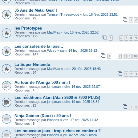
Réponses :
3
35 Ans de Metal Gear !
Dernier message par
Twinsen Threepwood
«
lun. 16 févr. 2026 23:51
Réponses :
29
1
2
les Prototypes
Dernier message par
MadMax
«
lun. 16 févr. 2026 22:52
Réponses :
125
1
6
7
8
9
…
Les consoles de la lose...
Dernier message par
Wizzy
«
sam. 14 févr. 2026 16:13
Réponses :
147
1
7
8
9
10
…
La Super Nintendo
Dernier message par
MadMax
«
sam. 20 déc. 2025 18:43
Réponses :
34
1
2
3
Au tour de l'Amiga 500 mini !
Dernier message par
jumpman
«
dim. 16 nov. 2025 22:07
Réponses :
4
Les rééditions Atari (Atari 2600 & 7800 PLUS)
Dernier message par
jumpman
«
dim. 19 oct. 2025 15:34
Réponses :
23
1
2
Ninja Gaiden (Xbox) : 20 ans !
Dernier message par
Blondex
«
ven. 17 oct. 2025 14:42
Réponses :
5
Les nouveaux jeux : trop riches en contenu ?
Dernier message par
Blondex
«
jeu. 02 oct. 2025 18:24