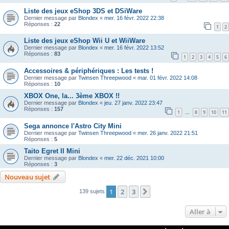
Liste des jeux eShop 3DS et DSiWare
Dernier message par
Blondex
«
mer. 16 févr. 2022 22:38
Réponses :
22
1
2
Liste des jeux eShop Wii U et WiiWare
Dernier message par
Blondex
«
mer. 16 févr. 2022 13:52
Réponses :
83
1
2
3
4
5
6
Accessoires & périphériques : Les tests !
Dernier message par
Twinsen Threepwood
«
mar. 01 févr. 2022 14:08
Réponses :
10
XBOX One, la... 3ème XBOX !!
Dernier message par
Blondex
«
jeu. 27 janv. 2022 23:47
Réponses :
157
1
8
9
10
11
…
Sega annonce l'Astro City Mini
Dernier message par
Twinsen Threepwood
«
mer. 26 janv. 2022 21:51
Réponses :
5
Taito Egret II Mini
Dernier message par
Blondex
«
mer. 22 déc. 2021 10:00
Réponses :
3
Nouveau sujet
1
2
3
Suivante
139 sujets
Aller à