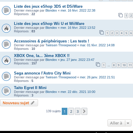
Liste des jeux eShop 3DS et DSiWare
Dernier message par
Blondex
«
mer. 16 févr. 2022 22:38
Réponses :
22
1
2
Liste des jeux eShop Wii U et WiiWare
Dernier message par
Blondex
«
mer. 16 févr. 2022 13:52
Réponses :
83
1
2
3
4
5
6
Accessoires & périphériques : Les tests !
Dernier message par
Twinsen Threepwood
«
mar. 01 févr. 2022 14:08
Réponses :
10
XBOX One, la... 3ème XBOX !!
Dernier message par
Blondex
«
jeu. 27 janv. 2022 23:47
Réponses :
157
1
8
9
10
11
…
Sega annonce l'Astro City Mini
Dernier message par
Twinsen Threepwood
«
mer. 26 janv. 2022 21:51
Réponses :
5
Taito Egret II Mini
Dernier message par
Blondex
«
mer. 22 déc. 2021 10:00
Réponses :
3
Nouveau sujet
1
2
3
Suivante
139 sujets
Aller à