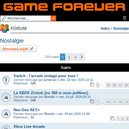
☰
FORUM
Index
>
Nostalgie
Nostalgie
Nouveau sujet
1
2
3
Suivante
139 sujets
Sujets
Switch : l'arcade vintage pour tous !
Dernier message par
jumpman
«
dim. 16 nov. 2025 22:11
Réponses :
326
1
19
20
21
22
…
La XBOX Zrisixti (ou 360 si vous préférez)
Dernier message par
Blondex
«
ven. 10 juil. 2026 00:31
Réponses :
194
1
10
11
12
13
…
Neo-Geo AES+
Dernier message par
Blondex
«
jeu. 09 juil. 2026 21:48
Réponses :
31
1
2
3
Xbox Live Arcade