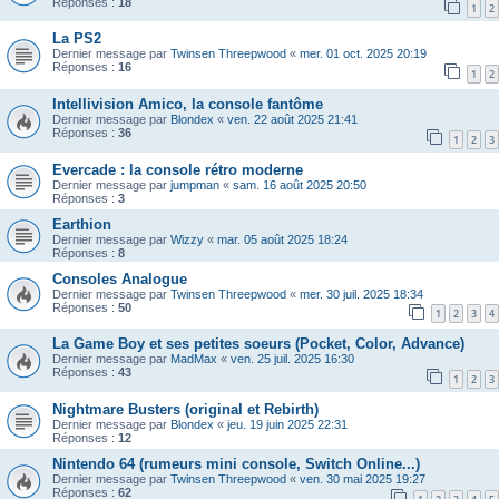
Réponses :
18
1
2
La PS2
Dernier message par
Twinsen Threepwood
«
mer. 01 oct. 2025 20:19
Réponses :
16
1
2
Intellivision Amico, la console fantôme
Dernier message par
Blondex
«
ven. 22 août 2025 21:41
Réponses :
36
1
2
3
Evercade : la console rétro moderne
Dernier message par
jumpman
«
sam. 16 août 2025 20:50
Réponses :
3
Earthion
Dernier message par
Wizzy
«
mar. 05 août 2025 18:24
Réponses :
8
Consoles Analogue
Dernier message par
Twinsen Threepwood
«
mer. 30 juil. 2025 18:34
Réponses :
50
1
2
3
4
La Game Boy et ses petites soeurs (Pocket, Color, Advance)
Dernier message par
MadMax
«
ven. 25 juil. 2025 16:30
Réponses :
43
1
2
3
Nightmare Busters (original et Rebirth)
Dernier message par
Blondex
«
jeu. 19 juin 2025 22:31
Réponses :
12
Nintendo 64 (rumeurs mini console, Switch Online...)
Dernier message par
Twinsen Threepwood
«
ven. 30 mai 2025 19:27
Réponses :
62