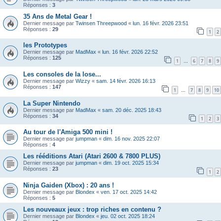
Réponses :
3
35 Ans de Metal Gear !
Dernier message par
Twinsen Threepwood
«
lun. 16 févr. 2026 23:51
Réponses :
29
1
2
les Prototypes
Dernier message par
MadMax
«
lun. 16 févr. 2026 22:52
Réponses :
125
1
6
7
8
9
…
Les consoles de la lose...
Dernier message par
Wizzy
«
sam. 14 févr. 2026 16:13
Réponses :
147
1
7
8
9
10
…
La Super Nintendo
Dernier message par
MadMax
«
sam. 20 déc. 2025 18:43
Réponses :
34
1
2
3
Au tour de l'Amiga 500 mini !
Dernier message par
jumpman
«
dim. 16 nov. 2025 22:07
Réponses :
4
Les rééditions Atari (Atari 2600 & 7800 PLUS)
Dernier message par
jumpman
«
dim. 19 oct. 2025 15:34
Réponses :
23
1
2
Ninja Gaiden (Xbox) : 20 ans !
Dernier message par
Blondex
«
ven. 17 oct. 2025 14:42
Réponses :
5
Les nouveaux jeux : trop riches en contenu ?
Dernier message par
Blondex
«
jeu. 02 oct. 2025 18:24