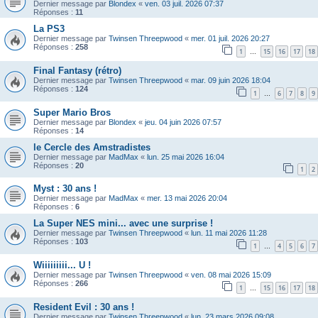
Dernier message par
Blondex
«
ven. 03 juil. 2026 07:37
Réponses :
11
La PS3
Dernier message par
Twinsen Threepwood
«
mer. 01 juil. 2026 20:27
Réponses :
258
1
15
16
17
18
…
Final Fantasy (rétro)
Dernier message par
Twinsen Threepwood
«
mar. 09 juin 2026 18:04
Réponses :
124
1
6
7
8
9
…
Super Mario Bros
Dernier message par
Blondex
«
jeu. 04 juin 2026 07:57
Réponses :
14
le Cercle des Amstradistes
Dernier message par
MadMax
«
lun. 25 mai 2026 16:04
Réponses :
20
1
2
Myst : 30 ans !
Dernier message par
MadMax
«
mer. 13 mai 2026 20:04
Réponses :
6
La Super NES mini... avec une surprise !
Dernier message par
Twinsen Threepwood
«
lun. 11 mai 2026 11:28
Réponses :
103
1
4
5
6
7
…
Wiiiiiiiii... U !
Dernier message par
Twinsen Threepwood
«
ven. 08 mai 2026 15:09
Réponses :
266
1
15
16
17
18
…
Resident Evil : 30 ans !
Dernier message par
Twinsen Threepwood
«
lun. 23 mars 2026 09:08