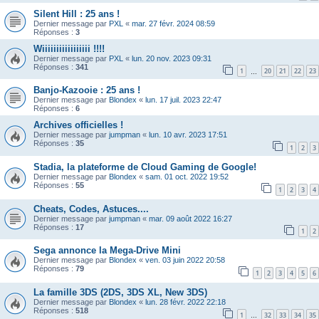
Silent Hill : 25 ans !
Dernier message par
PXL
«
mar. 27 févr. 2024 08:59
Réponses :
3
Wiiiiiiiiiiiiiiiii !!!!
Dernier message par
PXL
«
lun. 20 nov. 2023 09:31
Réponses :
341
1
20
21
22
23
…
Banjo-Kazooie : 25 ans !
Dernier message par
Blondex
«
lun. 17 juil. 2023 22:47
Réponses :
6
Archives officielles !
Dernier message par
jumpman
«
lun. 10 avr. 2023 17:51
Réponses :
35
1
2
3
Stadia, la plateforme de Cloud Gaming de Google!
Dernier message par
Blondex
«
sam. 01 oct. 2022 19:52
Réponses :
55
1
2
3
4
Cheats, Codes, Astuces....
Dernier message par
jumpman
«
mar. 09 août 2022 16:27
Réponses :
17
1
2
Sega annonce la Mega-Drive Mini
Dernier message par
Blondex
«
ven. 03 juin 2022 20:58
Réponses :
79
1
2
3
4
5
6
La famille 3DS (2DS, 3DS XL, New 3DS)
Dernier message par
Blondex
«
lun. 28 févr. 2022 22:18
Réponses :
518
1
32
33
34
35
…