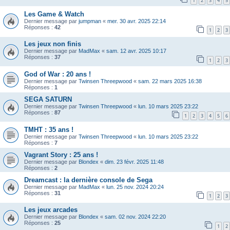
1
2
3
4
5
Les Game & Watch
Dernier message par
jumpman
«
mer. 30 avr. 2025 22:14
Réponses :
42
1
2
3
Les jeux non finis
Dernier message par
MadMax
«
sam. 12 avr. 2025 10:17
Réponses :
37
1
2
3
God of War : 20 ans !
Dernier message par
Twinsen Threepwood
«
sam. 22 mars 2025 16:38
Réponses :
1
SEGA SATURN
Dernier message par
Twinsen Threepwood
«
lun. 10 mars 2025 23:22
Réponses :
87
1
2
3
4
5
6
TMHT : 35 ans !
Dernier message par
Twinsen Threepwood
«
lun. 10 mars 2025 23:22
Réponses :
7
Vagrant Story : 25 ans !
Dernier message par
Blondex
«
dim. 23 févr. 2025 11:48
Réponses :
2
Dreamcast : la dernière console de Sega
Dernier message par
MadMax
«
lun. 25 nov. 2024 20:24
Réponses :
31
1
2
3
Les jeux arcades
Dernier message par
Blondex
«
sam. 02 nov. 2024 22:20
Réponses :
25
1
2