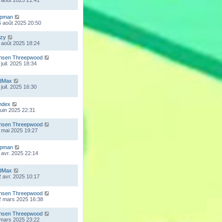
mpman
 août 2025 20:50
zy
 août 2025 18:24
nsen Threepwood
juil. 2025 18:34
dMax
juil. 2025 16:30
ndex
 juin 2025 22:31
nsen Threepwood
 mai 2025 19:27
mpman
 avr. 2025 22:14
dMax
 avr. 2025 10:17
nsen Threepwood
2 mars 2025 16:38
nsen Threepwood
 mars 2025 23:22