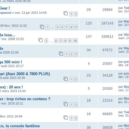
m. 22 mars 2026 08:30
Gear !
par
Twi
29
29984
lun. 16
eepwood
»
mer. 13 juil. 2022 14:55
1
2
par
Ma
125
187143
lun. 16
 09 févr. 2010 11:02
1
5
6
7
8
9
…
a lose...
par
Wiz
147
160612
sam. 14
7 nov. 2008 13:20
1
6
7
8
9
10
…
do
par
Ma
34
67672
sam. 20
ai 2008 22:09
1
2
3
ga 500 mini !
par
ju
4
20087
dim. 16
0 août 2021 20:17
tari (Atari 2600 & 7800 PLUS)
par
ju
23
34128
dim. 19
29 août 2023 20:30
1
2
x) : 20 ans !
par
Blo
5
20300
ven. 17
2 mars 2024 14:49
x : trop riches en contenu ?
par
Blo
18
22314
jeu. 02
 nov. 2016 20:11
1
2
par
Twi
16
66865
mer. 01
 févr. 2011 19:48
1
2
ico, la console fantôme
par
Blo
36
36928
ven. 22