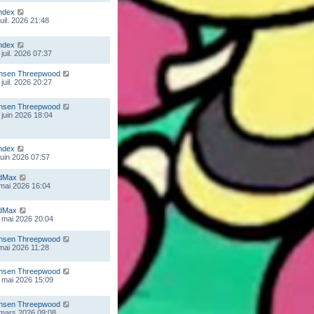
ndex
juil. 2026 21:48
ndex
juil. 2026 07:37
nsen Threepwood
juil. 2026 20:27
nsen Threepwood
 juin 2026 18:04
ndex
 juin 2026 07:57
dMax
 mai 2026 16:04
dMax
 mai 2026 20:04
nsen Threepwood
 mai 2026 11:28
nsen Threepwood
 mai 2026 15:09
nsen Threepwood
 mars 2026 09:08