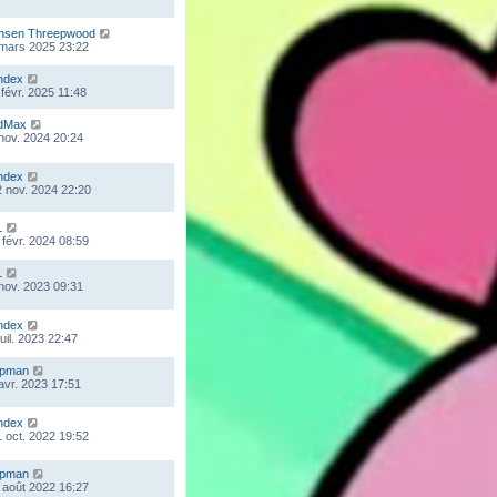
nsen Threepwood
 mars 2025 23:22
ndex
 févr. 2025 11:48
dMax
 nov. 2024 20:24
ndex
 nov. 2024 22:20
L
 févr. 2024 08:59
L
 nov. 2023 09:31
ndex
juil. 2023 22:47
mpman
 avr. 2023 17:51
ndex
 oct. 2022 19:52
mpman
 août 2022 16:27