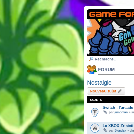
FORUM
Nostalgie
Nouveau sujet
SUJETS
Switch : l'arcade
par
jumpman
»
s
La XBOX Zrisixti 
par
Blondex
»
di