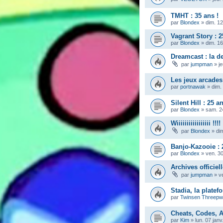
TMHT : 35 ans !
par
Blondex
»
dim. 1
Vagrant Story : 2
par
Blondex
»
dim. 16
Dreamcast : la d
par
jumpman
»
j
Les jeux arcades
par
portnawak
»
dim.
Silent Hill : 25 an
par
Blondex
»
sam. 24
Wiiiiiiiiiiiiiiiii !!!!
par
Blondex
»
di
Banjo-Kazooie : 
par
Blondex
»
ven. 30
Archives officiell
par
jumpman
»
v
Stadia, la plate
par
Twinsen Threep
Cheats, Codes, A
par
Kim
»
lun. 07 jan