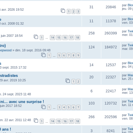
par
Blo
31
20846
jeu. 09 
6 avr. 2026 19:52
1
2
3
e
par
Blo
11
11378
ven. 03 
 oct. 2008 01:32
par
Twi
258
260399
mer. 01 
 juin 2007 18:54
1
14
15
16
17
18
…
tro)
par
Twi
124
184972
mar. 09
eepwood
»
dim. 18 sept. 2016 09:48
1
5
6
7
8
9
…
s
par
Blo
14
12537
jeu. 04
3 sept. 2015 17:32
stradistes
par
Ma
20
22327
lun. 25
 29 avr. 2019 10:25
1
2
par
Ma
6
22417
mer. 13
m. 24 sept. 2023 11:48
i... avec une surprise !
par
Twi
103
120732
lun. 11
 juin 2017 18:52
1
3
4
5
6
7
…
par
Twi
266
202596
ven. 08
en. 22 avr. 2011 12:48
1
14
15
16
17
18
…
0 ans !
par
Twi
3
8241
lun. 23