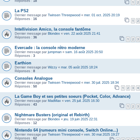
Réponses :
18
1
2
La PS2
Dernier message par
Twinsen Threepwood
«
mer. 01 oct. 2025 20:19
Réponses :
16
1
2
Intellivision Amico, la console fantôme
Dernier message par
Blondex
«
ven. 22 août 2025 21:41
Réponses :
36
1
2
3
Evercade : la console rétro moderne
Dernier message par
jumpman
«
sam. 16 août 2025 20:50
Réponses :
3
Earthion
Dernier message par
Wizzy
«
mar. 05 août 2025 18:24
Réponses :
8
Consoles Analogue
Dernier message par
Twinsen Threepwood
«
mer. 30 juil. 2025 18:34
Réponses :
50
1
2
3
4
La Game Boy et ses petites soeurs (Pocket, Color, Advance)
Dernier message par
MadMax
«
ven. 25 juil. 2025 16:30
Réponses :
43
1
2
3
Nightmare Busters (original et Rebirth)
Dernier message par
Blondex
«
jeu. 19 juin 2025 22:31
Réponses :
12
Nintendo 64 (rumeurs mini console, Switch Online...)
Dernier message par
Twinsen Threepwood
«
ven. 30 mai 2025 19:27
Réponses :
62