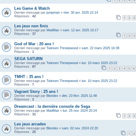
1
2
3
4
5
Les Game & Watch
Dernier message par
jumpman
«
mer. 30 avr. 2025 22:14
Réponses :
42
1
2
3
Les jeux non finis
Dernier message par
MadMax
«
sam. 12 avr. 2025 10:17
Réponses :
37
1
2
3
God of War : 20 ans !
Dernier message par
Twinsen Threepwood
«
sam. 22 mars 2025 16:38
Réponses :
1
SEGA SATURN
Dernier message par
Twinsen Threepwood
«
lun. 10 mars 2025 23:22
Réponses :
87
1
2
3
4
5
6
TMHT : 35 ans !
Dernier message par
Twinsen Threepwood
«
lun. 10 mars 2025 23:22
Réponses :
7
Vagrant Story : 25 ans !
Dernier message par
Blondex
«
dim. 23 févr. 2025 11:48
Réponses :
2
Dreamcast : la dernière console de Sega
Dernier message par
MadMax
«
lun. 25 nov. 2024 20:24
Réponses :
31
1
2
3
Les jeux arcades
Dernier message par
Blondex
«
sam. 02 nov. 2024 22:20
Réponses :
25
1
2