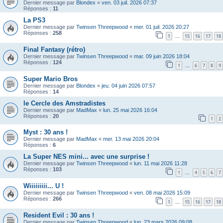
Dernier message par
Blondex
«
ven. 03 juil. 2026 07:37
Réponses :
11
La PS3
Dernier message par
Twinsen Threepwood
«
mer. 01 juil. 2026 20:27
Réponses :
258
1
15
16
17
18
…
Final Fantasy (rétro)
Dernier message par
Twinsen Threepwood
«
mar. 09 juin 2026 18:04
Réponses :
124
1
6
7
8
9
…
Super Mario Bros
Dernier message par
Blondex
«
jeu. 04 juin 2026 07:57
Réponses :
14
le Cercle des Amstradistes
Dernier message par
MadMax
«
lun. 25 mai 2026 16:04
Réponses :
20
1
2
Myst : 30 ans !
Dernier message par
MadMax
«
mer. 13 mai 2026 20:04
Réponses :
6
La Super NES mini... avec une surprise !
Dernier message par
Twinsen Threepwood
«
lun. 11 mai 2026 11:28
Réponses :
103
1
4
5
6
7
…
Wiiiiiiiii... U !
Dernier message par
Twinsen Threepwood
«
ven. 08 mai 2026 15:09
Réponses :
266
1
15
16
17
18
…
Resident Evil : 30 ans !
Dernier message par
Twinsen Threepwood
«
lun. 23 mars 2026 09:08