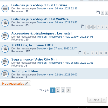
Liste des jeux eShop 3DS et DSiWare
Dernier message par
Blondex
«
mer. 16 févr. 2022 22:38
Réponses :
22
1
2
Liste des jeux eShop Wii U et WiiWare
Dernier message par
Blondex
«
mer. 16 févr. 2022 13:52
Réponses :
83
1
2
3
4
5
6
Accessoires & périphériques : Les tests !
Dernier message par
Twinsen Threepwood
«
mar. 01 févr. 2022 14:08
Réponses :
10
XBOX One, la... 3ème XBOX !!
Dernier message par
Blondex
«
jeu. 27 janv. 2022 23:47
Réponses :
157
1
8
9
10
11
…
Sega annonce l'Astro City Mini
Dernier message par
Twinsen Threepwood
«
mer. 26 janv. 2022 21:51
Réponses :
5
Taito Egret II Mini
Dernier message par
Blondex
«
mer. 22 déc. 2021 10:00
Réponses :
3
Nouveau sujet
1
2
3
Suivante
139 sujets
Aller à