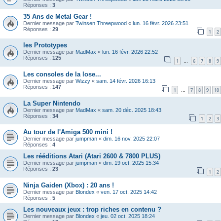
Réponses :
3
35 Ans de Metal Gear !
Dernier message par
Twinsen Threepwood
«
lun. 16 févr. 2026 23:51
Réponses :
29
1
2
les Prototypes
Dernier message par
MadMax
«
lun. 16 févr. 2026 22:52
Réponses :
125
1
6
7
8
9
…
Les consoles de la lose...
Dernier message par
Wizzy
«
sam. 14 févr. 2026 16:13
Réponses :
147
1
7
8
9
10
…
La Super Nintendo
Dernier message par
MadMax
«
sam. 20 déc. 2025 18:43
Réponses :
34
1
2
3
Au tour de l'Amiga 500 mini !
Dernier message par
jumpman
«
dim. 16 nov. 2025 22:07
Réponses :
4
Les rééditions Atari (Atari 2600 & 7800 PLUS)
Dernier message par
jumpman
«
dim. 19 oct. 2025 15:34
Réponses :
23
1
2
Ninja Gaiden (Xbox) : 20 ans !
Dernier message par
Blondex
«
ven. 17 oct. 2025 14:42
Réponses :
5
Les nouveaux jeux : trop riches en contenu ?
Dernier message par
Blondex
«
jeu. 02 oct. 2025 18:24