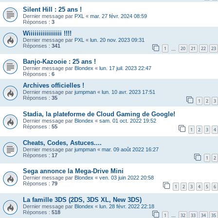
Silent Hill : 25 ans !
Dernier message par
PXL
«
mar. 27 févr. 2024 08:59
Réponses :
3
Wiiiiiiiiiiiiiiiii !!!!
Dernier message par
PXL
«
lun. 20 nov. 2023 09:31
Réponses :
341
1
20
21
22
23
…
Banjo-Kazooie : 25 ans !
Dernier message par
Blondex
«
lun. 17 juil. 2023 22:47
Réponses :
6
Archives officielles !
Dernier message par
jumpman
«
lun. 10 avr. 2023 17:51
Réponses :
35
1
2
3
Stadia, la plateforme de Cloud Gaming de Google!
Dernier message par
Blondex
«
sam. 01 oct. 2022 19:52
Réponses :
55
1
2
3
4
Cheats, Codes, Astuces....
Dernier message par
jumpman
«
mar. 09 août 2022 16:27
Réponses :
17
1
2
Sega annonce la Mega-Drive Mini
Dernier message par
Blondex
«
ven. 03 juin 2022 20:58
Réponses :
79
1
2
3
4
5
6
La famille 3DS (2DS, 3DS XL, New 3DS)
Dernier message par
Blondex
«
lun. 28 févr. 2022 22:18
Réponses :
518
1
32
33
34
35
…