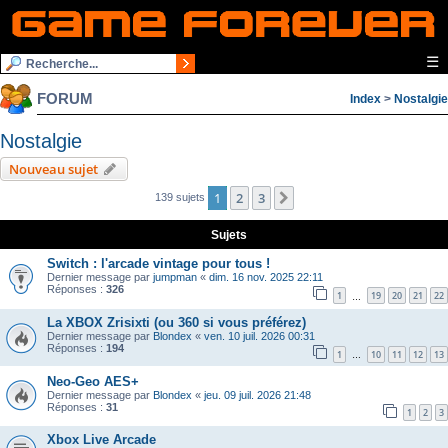
☰
FORUM
Index
>
Nostalgie
Nostalgie
Nouveau sujet
1
2
3
Suivante
139 sujets
Sujets
Switch : l'arcade vintage pour tous !
Dernier message par
jumpman
«
dim. 16 nov. 2025 22:11
Réponses :
326
1
19
20
21
22
…
La XBOX Zrisixti (ou 360 si vous préférez)
Dernier message par
Blondex
«
ven. 10 juil. 2026 00:31
Réponses :
194
1
10
11
12
13
…
Neo-Geo AES+
Dernier message par
Blondex
«
jeu. 09 juil. 2026 21:48
Réponses :
31
1
2
3
Xbox Live Arcade