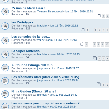
Réponses :
3
35 Ans de Metal Gear !
Dernier message par
Twinsen Threepwood
«
lun. 16 févr. 2026 23:51
Réponses :
29
1
2
les Prototypes
Dernier message par
MadMax
«
lun. 16 févr. 2026 22:52
Réponses :
125
1
6
7
8
9
…
Les consoles de la lose...
Dernier message par
Wizzy
«
sam. 14 févr. 2026 16:13
Réponses :
147
1
7
8
9
10
…
La Super Nintendo
Dernier message par
MadMax
«
sam. 20 déc. 2025 18:43
Réponses :
34
1
2
3
Au tour de l'Amiga 500 mini !
Dernier message par
jumpman
«
dim. 16 nov. 2025 22:07
Réponses :
4
Les rééditions Atari (Atari 2600 & 7800 PLUS)
Dernier message par
jumpman
«
dim. 19 oct. 2025 15:34
Réponses :
23
1
2
Ninja Gaiden (Xbox) : 20 ans !
Dernier message par
Blondex
«
ven. 17 oct. 2025 14:42
Réponses :
5
Les nouveaux jeux : trop riches en contenu ?
Dernier message par
Blondex
«
jeu. 02 oct. 2025 18:24