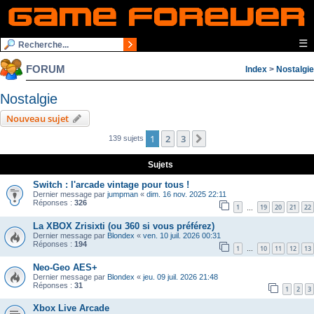
☰
FORUM
Index
>
Nostalgie
Nostalgie
Nouveau sujet
1
2
3
Suivante
139 sujets
Sujets
Switch : l'arcade vintage pour tous !
Dernier message par
jumpman
«
dim. 16 nov. 2025 22:11
Réponses :
326
1
19
20
21
22
…
La XBOX Zrisixti (ou 360 si vous préférez)
Dernier message par
Blondex
«
ven. 10 juil. 2026 00:31
Réponses :
194
1
10
11
12
13
…
Neo-Geo AES+
Dernier message par
Blondex
«
jeu. 09 juil. 2026 21:48
Réponses :
31
1
2
3
Xbox Live Arcade