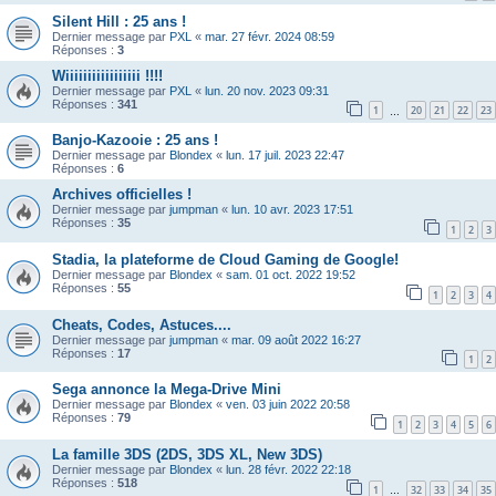
Silent Hill : 25 ans !
Dernier message par
PXL
«
mar. 27 févr. 2024 08:59
Réponses :
3
Wiiiiiiiiiiiiiiiii !!!!
Dernier message par
PXL
«
lun. 20 nov. 2023 09:31
Réponses :
341
1
20
21
22
23
…
Banjo-Kazooie : 25 ans !
Dernier message par
Blondex
«
lun. 17 juil. 2023 22:47
Réponses :
6
Archives officielles !
Dernier message par
jumpman
«
lun. 10 avr. 2023 17:51
Réponses :
35
1
2
3
Stadia, la plateforme de Cloud Gaming de Google!
Dernier message par
Blondex
«
sam. 01 oct. 2022 19:52
Réponses :
55
1
2
3
4
Cheats, Codes, Astuces....
Dernier message par
jumpman
«
mar. 09 août 2022 16:27
Réponses :
17
1
2
Sega annonce la Mega-Drive Mini
Dernier message par
Blondex
«
ven. 03 juin 2022 20:58
Réponses :
79
1
2
3
4
5
6
La famille 3DS (2DS, 3DS XL, New 3DS)
Dernier message par
Blondex
«
lun. 28 févr. 2022 22:18
Réponses :
518
1
32
33
34
35
…