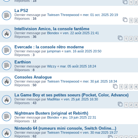
Réponses :
18
1
2
La PS2
Dernier message par
Twinsen Threepwood
«
mer. 01 oct. 2025 20:19
Réponses :
16
1
2
Intellivision Amico, la console fantôme
Dernier message par
Blondex
«
ven. 22 août 2025 21:41
Réponses :
36
1
2
3
Evercade : la console rétro moderne
Dernier message par
jumpman
«
sam. 16 août 2025 20:50
Réponses :
3
Earthion
Dernier message par
Wizzy
«
mar. 05 août 2025 18:24
Réponses :
8
Consoles Analogue
Dernier message par
Twinsen Threepwood
«
mer. 30 juil. 2025 18:34
Réponses :
50
1
2
3
4
La Game Boy et ses petites soeurs (Pocket, Color, Advance)
Dernier message par
MadMax
«
ven. 25 juil. 2025 16:30
Réponses :
43
1
2
3
Nightmare Busters (original et Rebirth)
Dernier message par
Blondex
«
jeu. 19 juin 2025 22:31
Réponses :
12
Nintendo 64 (rumeurs mini console, Switch Online...)
Dernier message par
Twinsen Threepwood
«
ven. 30 mai 2025 19:27
Réponses :
62