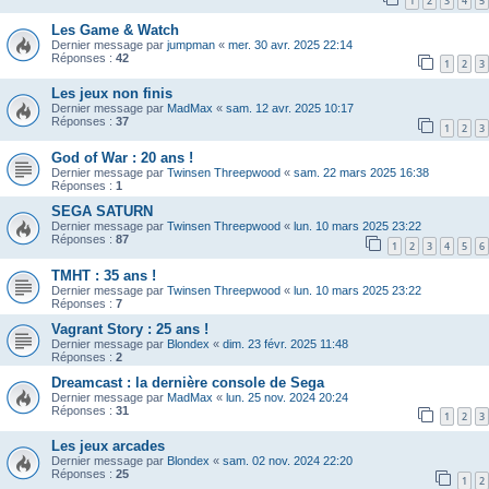
1
2
3
4
5
Les Game & Watch
Dernier message par
jumpman
«
mer. 30 avr. 2025 22:14
Réponses :
42
1
2
3
Les jeux non finis
Dernier message par
MadMax
«
sam. 12 avr. 2025 10:17
Réponses :
37
1
2
3
God of War : 20 ans !
Dernier message par
Twinsen Threepwood
«
sam. 22 mars 2025 16:38
Réponses :
1
SEGA SATURN
Dernier message par
Twinsen Threepwood
«
lun. 10 mars 2025 23:22
Réponses :
87
1
2
3
4
5
6
TMHT : 35 ans !
Dernier message par
Twinsen Threepwood
«
lun. 10 mars 2025 23:22
Réponses :
7
Vagrant Story : 25 ans !
Dernier message par
Blondex
«
dim. 23 févr. 2025 11:48
Réponses :
2
Dreamcast : la dernière console de Sega
Dernier message par
MadMax
«
lun. 25 nov. 2024 20:24
Réponses :
31
1
2
3
Les jeux arcades
Dernier message par
Blondex
«
sam. 02 nov. 2024 22:20
Réponses :
25
1
2