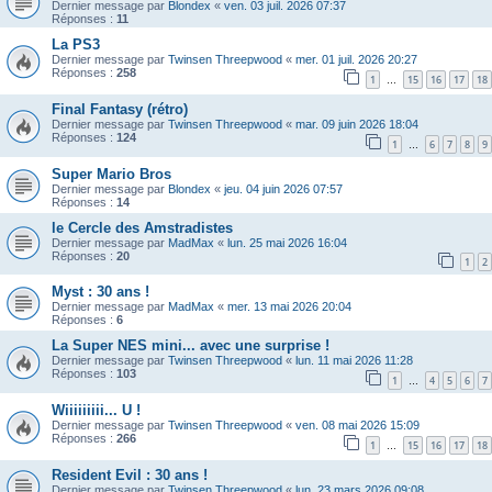
Dernier message par
Blondex
«
ven. 03 juil. 2026 07:37
Réponses :
11
La PS3
Dernier message par
Twinsen Threepwood
«
mer. 01 juil. 2026 20:27
Réponses :
258
1
15
16
17
18
…
Final Fantasy (rétro)
Dernier message par
Twinsen Threepwood
«
mar. 09 juin 2026 18:04
Réponses :
124
1
6
7
8
9
…
Super Mario Bros
Dernier message par
Blondex
«
jeu. 04 juin 2026 07:57
Réponses :
14
le Cercle des Amstradistes
Dernier message par
MadMax
«
lun. 25 mai 2026 16:04
Réponses :
20
1
2
Myst : 30 ans !
Dernier message par
MadMax
«
mer. 13 mai 2026 20:04
Réponses :
6
La Super NES mini... avec une surprise !
Dernier message par
Twinsen Threepwood
«
lun. 11 mai 2026 11:28
Réponses :
103
1
4
5
6
7
…
Wiiiiiiiii... U !
Dernier message par
Twinsen Threepwood
«
ven. 08 mai 2026 15:09
Réponses :
266
1
15
16
17
18
…
Resident Evil : 30 ans !
Dernier message par
Twinsen Threepwood
«
lun. 23 mars 2026 09:08