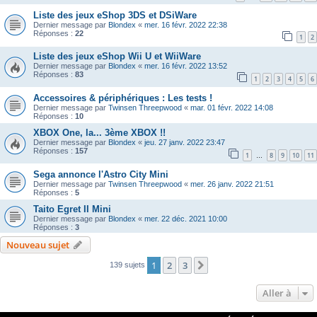
Liste des jeux eShop 3DS et DSiWare
Dernier message par
Blondex
«
mer. 16 févr. 2022 22:38
Réponses :
22
1
2
Liste des jeux eShop Wii U et WiiWare
Dernier message par
Blondex
«
mer. 16 févr. 2022 13:52
Réponses :
83
1
2
3
4
5
6
Accessoires & périphériques : Les tests !
Dernier message par
Twinsen Threepwood
«
mar. 01 févr. 2022 14:08
Réponses :
10
XBOX One, la... 3ème XBOX !!
Dernier message par
Blondex
«
jeu. 27 janv. 2022 23:47
Réponses :
157
1
8
9
10
11
…
Sega annonce l'Astro City Mini
Dernier message par
Twinsen Threepwood
«
mer. 26 janv. 2022 21:51
Réponses :
5
Taito Egret II Mini
Dernier message par
Blondex
«
mer. 22 déc. 2021 10:00
Réponses :
3
Nouveau sujet
1
2
3
Suivante
139 sujets
Aller à