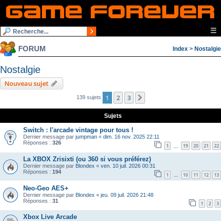
☰
FORUM
Index
>
Nostalgie
Nostalgie
Nouveau sujet
1
2
3
Suivante
139 sujets
Sujets
Switch : l'arcade vintage pour tous !
Dernier message par
jumpman
«
dim. 16 nov. 2025 22:11
Réponses :
326
1
19
20
21
22
…
La XBOX Zrisixti (ou 360 si vous préférez)
Dernier message par
Blondex
«
ven. 10 juil. 2026 00:31
Réponses :
194
1
10
11
12
13
…
Neo-Geo AES+
Dernier message par
Blondex
«
jeu. 09 juil. 2026 21:48
Réponses :
31
1
2
3
Xbox Live Arcade