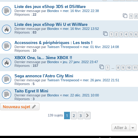
Liste des jeux eShop 3DS et DSiWare
Dernier message par
Blondex
«
mer. 16 févr. 2022 22:38
Réponses :
22
1
2
Liste des jeux eShop Wii U et WiiWare
Dernier message par
Blondex
«
mer. 16 févr. 2022 13:52
Réponses :
83
1
2
3
4
5
6
Accessoires & périphériques : Les tests !
Dernier message par
Twinsen Threepwood
«
mar. 01 févr. 2022 14:08
Réponses :
10
XBOX One, la... 3ème XBOX !!
Dernier message par
Blondex
«
jeu. 27 janv. 2022 23:47
Réponses :
157
1
8
9
10
11
…
Sega annonce l'Astro City Mini
Dernier message par
Twinsen Threepwood
«
mer. 26 janv. 2022 21:51
Réponses :
5
Taito Egret II Mini
Dernier message par
Blondex
«
mer. 22 déc. 2021 10:00
Réponses :
3
Nouveau sujet
1
2
3
Suivante
139 sujets
Aller à