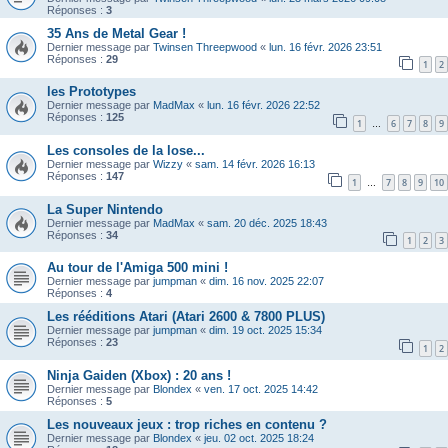
Réponses :
3
35 Ans de Metal Gear !
Dernier message par
Twinsen Threepwood
«
lun. 16 févr. 2026 23:51
Réponses :
29
1
2
les Prototypes
Dernier message par
MadMax
«
lun. 16 févr. 2026 22:52
Réponses :
125
1
6
7
8
9
…
Les consoles de la lose...
Dernier message par
Wizzy
«
sam. 14 févr. 2026 16:13
Réponses :
147
1
7
8
9
10
…
La Super Nintendo
Dernier message par
MadMax
«
sam. 20 déc. 2025 18:43
Réponses :
34
1
2
3
Au tour de l'Amiga 500 mini !
Dernier message par
jumpman
«
dim. 16 nov. 2025 22:07
Réponses :
4
Les rééditions Atari (Atari 2600 & 7800 PLUS)
Dernier message par
jumpman
«
dim. 19 oct. 2025 15:34
Réponses :
23
1
2
Ninja Gaiden (Xbox) : 20 ans !
Dernier message par
Blondex
«
ven. 17 oct. 2025 14:42
Réponses :
5
Les nouveaux jeux : trop riches en contenu ?
Dernier message par
Blondex
«
jeu. 02 oct. 2025 18:24