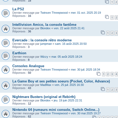
Réponses :
18
1
2
La PS2
Dernier message par
Twinsen Threepwood
«
mer. 01 oct. 2025 20:19
Réponses :
16
1
2
Intellivision Amico, la console fantôme
Dernier message par
Blondex
«
ven. 22 août 2025 21:41
Réponses :
36
1
2
3
Evercade : la console rétro moderne
Dernier message par
jumpman
«
sam. 16 août 2025 20:50
Réponses :
3
Earthion
Dernier message par
Wizzy
«
mar. 05 août 2025 18:24
Réponses :
8
Consoles Analogue
Dernier message par
Twinsen Threepwood
«
mer. 30 juil. 2025 18:34
Réponses :
50
1
2
3
4
La Game Boy et ses petites soeurs (Pocket, Color, Advance)
Dernier message par
MadMax
«
ven. 25 juil. 2025 16:30
Réponses :
43
1
2
3
Nightmare Busters (original et Rebirth)
Dernier message par
Blondex
«
jeu. 19 juin 2025 22:31
Réponses :
12
Nintendo 64 (rumeurs mini console, Switch Online...)
Dernier message par
Twinsen Threepwood
«
ven. 30 mai 2025 19:27
Réponses :
62