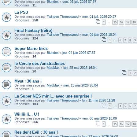
Dernier message par
Blondex
«
ven. 03 juil. 2026 07:37
Réponses :
11
La PS3
Dernier message par
Twinsen Threepwood
«
mer. 01 juil. 2026 20:27
Réponses :
258
1
15
16
17
18
…
Final Fantasy (rétro)
Dernier message par
Twinsen Threepwood
«
mar. 09 juin 2026 18:04
Réponses :
124
1
6
7
8
9
…
Super Mario Bros
Dernier message par
Blondex
«
jeu. 04 juin 2026 07:57
Réponses :
14
le Cercle des Amstradistes
Dernier message par
MadMax
«
lun. 25 mai 2026 16:04
Réponses :
20
1
2
Myst : 30 ans !
Dernier message par
MadMax
«
mer. 13 mai 2026 20:04
Réponses :
6
La Super NES mini... avec une surprise !
Dernier message par
Twinsen Threepwood
«
lun. 11 mai 2026 11:28
Réponses :
103
1
4
5
6
7
…
Wiiiiiiiii... U !
Dernier message par
Twinsen Threepwood
«
ven. 08 mai 2026 15:09
Réponses :
266
1
15
16
17
18
…
Resident Evil : 30 ans !
Dernier message par
Twinsen Threepwood
«
lun. 23 mars 2026 09:08