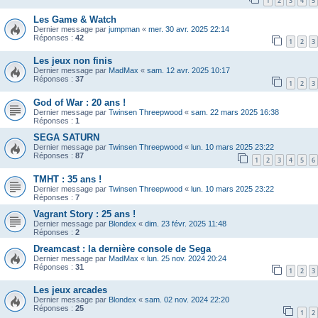
1
2
3
4
5
Les Game & Watch
Dernier message par
jumpman
«
mer. 30 avr. 2025 22:14
Réponses :
42
1
2
3
Les jeux non finis
Dernier message par
MadMax
«
sam. 12 avr. 2025 10:17
Réponses :
37
1
2
3
God of War : 20 ans !
Dernier message par
Twinsen Threepwood
«
sam. 22 mars 2025 16:38
Réponses :
1
SEGA SATURN
Dernier message par
Twinsen Threepwood
«
lun. 10 mars 2025 23:22
Réponses :
87
1
2
3
4
5
6
TMHT : 35 ans !
Dernier message par
Twinsen Threepwood
«
lun. 10 mars 2025 23:22
Réponses :
7
Vagrant Story : 25 ans !
Dernier message par
Blondex
«
dim. 23 févr. 2025 11:48
Réponses :
2
Dreamcast : la dernière console de Sega
Dernier message par
MadMax
«
lun. 25 nov. 2024 20:24
Réponses :
31
1
2
3
Les jeux arcades
Dernier message par
Blondex
«
sam. 02 nov. 2024 22:20
Réponses :
25
1
2