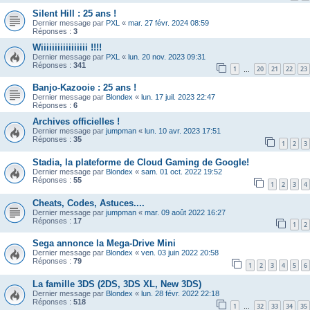
Silent Hill : 25 ans !
Dernier message par
PXL
«
mar. 27 févr. 2024 08:59
Réponses :
3
Wiiiiiiiiiiiiiiiii !!!!
Dernier message par
PXL
«
lun. 20 nov. 2023 09:31
Réponses :
341
1
20
21
22
23
…
Banjo-Kazooie : 25 ans !
Dernier message par
Blondex
«
lun. 17 juil. 2023 22:47
Réponses :
6
Archives officielles !
Dernier message par
jumpman
«
lun. 10 avr. 2023 17:51
Réponses :
35
1
2
3
Stadia, la plateforme de Cloud Gaming de Google!
Dernier message par
Blondex
«
sam. 01 oct. 2022 19:52
Réponses :
55
1
2
3
4
Cheats, Codes, Astuces....
Dernier message par
jumpman
«
mar. 09 août 2022 16:27
Réponses :
17
1
2
Sega annonce la Mega-Drive Mini
Dernier message par
Blondex
«
ven. 03 juin 2022 20:58
Réponses :
79
1
2
3
4
5
6
La famille 3DS (2DS, 3DS XL, New 3DS)
Dernier message par
Blondex
«
lun. 28 févr. 2022 22:18
Réponses :
518
1
32
33
34
35
…