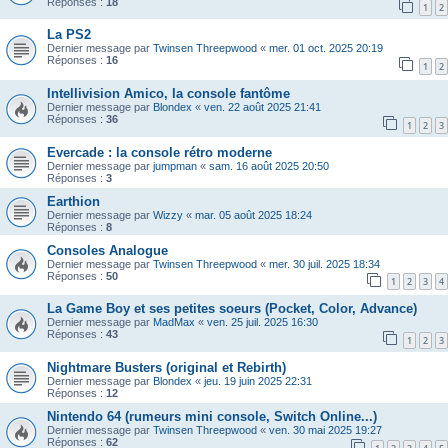
Réponses :
18
1
2
La PS2
Dernier message par
Twinsen Threepwood
«
mer. 01 oct. 2025 20:19
Réponses :
16
1
2
Intellivision Amico, la console fantôme
Dernier message par
Blondex
«
ven. 22 août 2025 21:41
Réponses :
36
1
2
3
Evercade : la console rétro moderne
Dernier message par
jumpman
«
sam. 16 août 2025 20:50
Réponses :
3
Earthion
Dernier message par
Wizzy
«
mar. 05 août 2025 18:24
Réponses :
8
Consoles Analogue
Dernier message par
Twinsen Threepwood
«
mer. 30 juil. 2025 18:34
Réponses :
50
1
2
3
4
La Game Boy et ses petites soeurs (Pocket, Color, Advance)
Dernier message par
MadMax
«
ven. 25 juil. 2025 16:30
Réponses :
43
1
2
3
Nightmare Busters (original et Rebirth)
Dernier message par
Blondex
«
jeu. 19 juin 2025 22:31
Réponses :
12
Nintendo 64 (rumeurs mini console, Switch Online...)
Dernier message par
Twinsen Threepwood
«
ven. 30 mai 2025 19:27
Réponses :
62