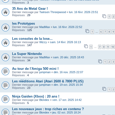
Réponses :
3
35 Ans de Metal Gear !
Dernier message par
Twinsen Threepwood
«
lun. 16 févr. 2026 23:51
Réponses :
29
1
2
les Prototypes
Dernier message par
MadMax
«
lun. 16 févr. 2026 22:52
Réponses :
125
1
6
7
8
9
…
Les consoles de la lose...
Dernier message par
Wizzy
«
sam. 14 févr. 2026 16:13
Réponses :
147
1
7
8
9
10
…
La Super Nintendo
Dernier message par
MadMax
«
sam. 20 déc. 2025 18:43
Réponses :
34
1
2
3
Au tour de l'Amiga 500 mini !
Dernier message par
jumpman
«
dim. 16 nov. 2025 22:07
Réponses :
4
Les rééditions Atari (Atari 2600 & 7800 PLUS)
Dernier message par
jumpman
«
dim. 19 oct. 2025 15:34
Réponses :
23
1
2
Ninja Gaiden (Xbox) : 20 ans !
Dernier message par
Blondex
«
ven. 17 oct. 2025 14:42
Réponses :
5
Les nouveaux jeux : trop riches en contenu ?
Dernier message par
Blondex
«
jeu. 02 oct. 2025 18:24