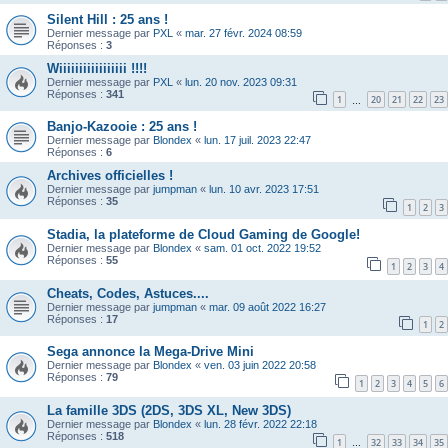
Silent Hill : 25 ans !
Dernier message par
PXL
«
mar. 27 févr. 2024 08:59
Réponses :
3
Wiiiiiiiiiiiiiiiii !!!!
Dernier message par
PXL
«
lun. 20 nov. 2023 09:31
Réponses :
341
1
20
21
22
23
…
Banjo-Kazooie : 25 ans !
Dernier message par
Blondex
«
lun. 17 juil. 2023 22:47
Réponses :
6
Archives officielles !
Dernier message par
jumpman
«
lun. 10 avr. 2023 17:51
Réponses :
35
1
2
3
Stadia, la plateforme de Cloud Gaming de Google!
Dernier message par
Blondex
«
sam. 01 oct. 2022 19:52
Réponses :
55
1
2
3
4
Cheats, Codes, Astuces....
Dernier message par
jumpman
«
mar. 09 août 2022 16:27
Réponses :
17
1
2
Sega annonce la Mega-Drive Mini
Dernier message par
Blondex
«
ven. 03 juin 2022 20:58
Réponses :
79
1
2
3
4
5
6
La famille 3DS (2DS, 3DS XL, New 3DS)
Dernier message par
Blondex
«
lun. 28 févr. 2022 22:18
Réponses :
518
1
32
33
34
35
…