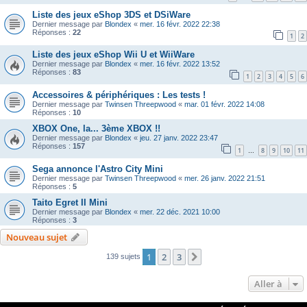
Liste des jeux eShop 3DS et DSiWare
Dernier message par
Blondex
«
mer. 16 févr. 2022 22:38
Réponses :
22
1
2
Liste des jeux eShop Wii U et WiiWare
Dernier message par
Blondex
«
mer. 16 févr. 2022 13:52
Réponses :
83
1
2
3
4
5
6
Accessoires & périphériques : Les tests !
Dernier message par
Twinsen Threepwood
«
mar. 01 févr. 2022 14:08
Réponses :
10
XBOX One, la... 3ème XBOX !!
Dernier message par
Blondex
«
jeu. 27 janv. 2022 23:47
Réponses :
157
1
8
9
10
11
…
Sega annonce l'Astro City Mini
Dernier message par
Twinsen Threepwood
«
mer. 26 janv. 2022 21:51
Réponses :
5
Taito Egret II Mini
Dernier message par
Blondex
«
mer. 22 déc. 2021 10:00
Réponses :
3
Nouveau sujet
1
2
3
Suivante
139 sujets
Aller à