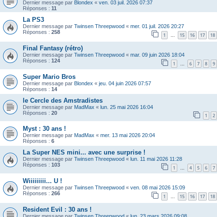
Dernier message par
Blondex
«
ven. 03 juil. 2026 07:37
Réponses :
11
La PS3
Dernier message par
Twinsen Threepwood
«
mer. 01 juil. 2026 20:27
Réponses :
258
1
15
16
17
18
…
Final Fantasy (rétro)
Dernier message par
Twinsen Threepwood
«
mar. 09 juin 2026 18:04
Réponses :
124
1
6
7
8
9
…
Super Mario Bros
Dernier message par
Blondex
«
jeu. 04 juin 2026 07:57
Réponses :
14
le Cercle des Amstradistes
Dernier message par
MadMax
«
lun. 25 mai 2026 16:04
Réponses :
20
1
2
Myst : 30 ans !
Dernier message par
MadMax
«
mer. 13 mai 2026 20:04
Réponses :
6
La Super NES mini... avec une surprise !
Dernier message par
Twinsen Threepwood
«
lun. 11 mai 2026 11:28
Réponses :
103
1
4
5
6
7
…
Wiiiiiiiii... U !
Dernier message par
Twinsen Threepwood
«
ven. 08 mai 2026 15:09
Réponses :
266
1
15
16
17
18
…
Resident Evil : 30 ans !
Dernier message par
Twinsen Threepwood
«
lun. 23 mars 2026 09:08