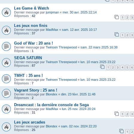
1
2
3
4
5
Les Game & Watch
Dernier message par
jumpman
«
mer. 30 avr. 2025 22:14
Réponses :
42
1
2
3
Les jeux non finis
Dernier message par
MadMax
«
sam. 12 avr. 2025 10:17
Réponses :
37
1
2
3
God of War : 20 ans !
Dernier message par
Twinsen Threepwood
«
sam. 22 mars 2025 16:38
Réponses :
1
SEGA SATURN
Dernier message par
Twinsen Threepwood
«
lun. 10 mars 2025 23:22
Réponses :
87
1
2
3
4
5
6
TMHT : 35 ans !
Dernier message par
Twinsen Threepwood
«
lun. 10 mars 2025 23:22
Réponses :
7
Vagrant Story : 25 ans !
Dernier message par
Blondex
«
dim. 23 févr. 2025 11:48
Réponses :
2
Dreamcast : la dernière console de Sega
Dernier message par
MadMax
«
lun. 25 nov. 2024 20:24
Réponses :
31
1
2
3
Les jeux arcades
Dernier message par
Blondex
«
sam. 02 nov. 2024 22:20
Réponses :
25
1
2