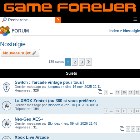
☰
FORUM
Index
>
Nostalgie
Nostalgie
Nouveau sujet
1
2
3
Suivante
139 sujets
Sujets
Switch : l'arcade vintage pour tous !
Dernier message par
jumpman
«
dim. 16 nov. 2025 22:11
Réponses :
326
1
19
20
21
22
…
La XBOX Zrisixti (ou 360 si vous préférez)
Dernier message par
Blondex
«
ven. 10 juil. 2026 00:31
Réponses :
194
1
10
11
12
13
…
Neo-Geo AES+
Dernier message par
Blondex
«
jeu. 09 juil. 2026 21:48
Réponses :
31
1
2
3
Xbox Live Arcade