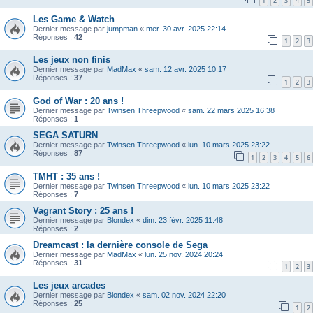
1
2
3
4
5
Les Game & Watch
Dernier message par
jumpman
«
mer. 30 avr. 2025 22:14
Réponses :
42
1
2
3
Les jeux non finis
Dernier message par
MadMax
«
sam. 12 avr. 2025 10:17
Réponses :
37
1
2
3
God of War : 20 ans !
Dernier message par
Twinsen Threepwood
«
sam. 22 mars 2025 16:38
Réponses :
1
SEGA SATURN
Dernier message par
Twinsen Threepwood
«
lun. 10 mars 2025 23:22
Réponses :
87
1
2
3
4
5
6
TMHT : 35 ans !
Dernier message par
Twinsen Threepwood
«
lun. 10 mars 2025 23:22
Réponses :
7
Vagrant Story : 25 ans !
Dernier message par
Blondex
«
dim. 23 févr. 2025 11:48
Réponses :
2
Dreamcast : la dernière console de Sega
Dernier message par
MadMax
«
lun. 25 nov. 2024 20:24
Réponses :
31
1
2
3
Les jeux arcades
Dernier message par
Blondex
«
sam. 02 nov. 2024 22:20
Réponses :
25
1
2