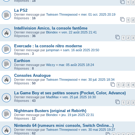
Réponses :
18
1
2
La PS2
Dernier message par
Twinsen Threepwood
«
mer. 01 oct. 2025 20:19
Réponses :
16
1
2
Intellivision Amico, la console fantôme
Dernier message par
Blondex
«
ven. 22 août 2025 21:41
Réponses :
36
1
2
3
Evercade : la console rétro moderne
Dernier message par
jumpman
«
sam. 16 août 2025 20:50
Réponses :
3
Earthion
Dernier message par
Wizzy
«
mar. 05 août 2025 18:24
Réponses :
8
Consoles Analogue
Dernier message par
Twinsen Threepwood
«
mer. 30 juil. 2025 18:34
Réponses :
50
1
2
3
4
La Game Boy et ses petites soeurs (Pocket, Color, Advance)
Dernier message par
MadMax
«
ven. 25 juil. 2025 16:30
Réponses :
43
1
2
3
Nightmare Busters (original et Rebirth)
Dernier message par
Blondex
«
jeu. 19 juin 2025 22:31
Réponses :
12
Nintendo 64 (rumeurs mini console, Switch Online...)
Dernier message par
Twinsen Threepwood
«
ven. 30 mai 2025 19:27
Réponses :
62