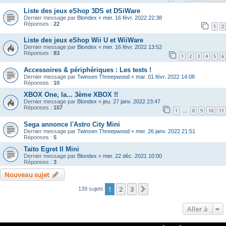
Liste des jeux eShop 3DS et DSiWare
Dernier message par
Blondex
«
mer. 16 févr. 2022 22:38
Réponses :
22
1
2
Liste des jeux eShop Wii U et WiiWare
Dernier message par
Blondex
«
mer. 16 févr. 2022 13:52
Réponses :
83
1
2
3
4
5
6
Accessoires & périphériques : Les tests !
Dernier message par
Twinsen Threepwood
«
mar. 01 févr. 2022 14:08
Réponses :
10
XBOX One, la... 3ème XBOX !!
Dernier message par
Blondex
«
jeu. 27 janv. 2022 23:47
Réponses :
157
1
8
9
10
11
…
Sega annonce l'Astro City Mini
Dernier message par
Twinsen Threepwood
«
mer. 26 janv. 2022 21:51
Réponses :
5
Taito Egret II Mini
Dernier message par
Blondex
«
mer. 22 déc. 2021 10:00
Réponses :
3
Nouveau sujet
1
2
3
Suivante
139 sujets
Aller à