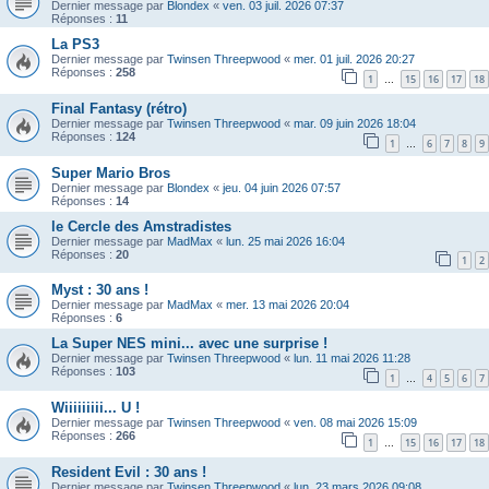
Dernier message par
Blondex
«
ven. 03 juil. 2026 07:37
Réponses :
11
La PS3
Dernier message par
Twinsen Threepwood
«
mer. 01 juil. 2026 20:27
Réponses :
258
1
15
16
17
18
…
Final Fantasy (rétro)
Dernier message par
Twinsen Threepwood
«
mar. 09 juin 2026 18:04
Réponses :
124
1
6
7
8
9
…
Super Mario Bros
Dernier message par
Blondex
«
jeu. 04 juin 2026 07:57
Réponses :
14
le Cercle des Amstradistes
Dernier message par
MadMax
«
lun. 25 mai 2026 16:04
Réponses :
20
1
2
Myst : 30 ans !
Dernier message par
MadMax
«
mer. 13 mai 2026 20:04
Réponses :
6
La Super NES mini... avec une surprise !
Dernier message par
Twinsen Threepwood
«
lun. 11 mai 2026 11:28
Réponses :
103
1
4
5
6
7
…
Wiiiiiiiii... U !
Dernier message par
Twinsen Threepwood
«
ven. 08 mai 2026 15:09
Réponses :
266
1
15
16
17
18
…
Resident Evil : 30 ans !
Dernier message par
Twinsen Threepwood
«
lun. 23 mars 2026 09:08