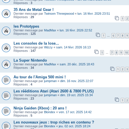
Réponses :
3
35 Ans de Metal Gear !
Dernier message par
Twinsen Threepwood
«
lun. 16 févr. 2026 23:51
Réponses :
29
1
2
les Prototypes
Dernier message par
MadMax
«
lun. 16 févr. 2026 22:52
Réponses :
125
1
6
7
8
9
…
Les consoles de la lose...
Dernier message par
Wizzy
«
sam. 14 févr. 2026 16:13
Réponses :
147
1
7
8
9
10
…
La Super Nintendo
Dernier message par
MadMax
«
sam. 20 déc. 2025 18:43
Réponses :
34
1
2
3
Au tour de l'Amiga 500 mini !
Dernier message par
jumpman
«
dim. 16 nov. 2025 22:07
Réponses :
4
Les rééditions Atari (Atari 2600 & 7800 PLUS)
Dernier message par
jumpman
«
dim. 19 oct. 2025 15:34
Réponses :
23
1
2
Ninja Gaiden (Xbox) : 20 ans !
Dernier message par
Blondex
«
ven. 17 oct. 2025 14:42
Réponses :
5
Les nouveaux jeux : trop riches en contenu ?
Dernier message par
Blondex
«
jeu. 02 oct. 2025 18:24