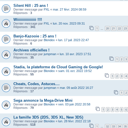
Silent Hill : 25 ans !
Dernier message par
PXL
«
mar. 27 févr. 2024 08:59
Réponses :
3
Wiiiiiiiiiiiiiiiii !!!!
Dernier message par
PXL
«
lun. 20 nov. 2023 09:31
Réponses :
341
1
20
21
22
23
…
Banjo-Kazooie : 25 ans !
Dernier message par
Blondex
«
lun. 17 juil. 2023 22:47
Réponses :
6
Archives officielles !
Dernier message par
jumpman
«
lun. 10 avr. 2023 17:51
Réponses :
35
1
2
3
Stadia, la plateforme de Cloud Gaming de Google!
Dernier message par
Blondex
«
sam. 01 oct. 2022 19:52
Réponses :
55
1
2
3
4
Cheats, Codes, Astuces....
Dernier message par
jumpman
«
mar. 09 août 2022 16:27
Réponses :
17
1
2
Sega annonce la Mega-Drive Mini
Dernier message par
Blondex
«
ven. 03 juin 2022 20:58
Réponses :
79
1
2
3
4
5
6
La famille 3DS (2DS, 3DS XL, New 3DS)
Dernier message par
Blondex
«
lun. 28 févr. 2022 22:18
Réponses :
518
1
32
33
34
35
…