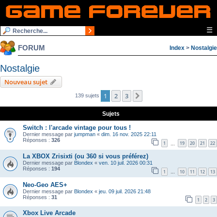
☰
FORUM
Index
>
Nostalgie
Nostalgie
Nouveau sujet
1
2
3
Suivante
139 sujets
Sujets
Switch : l'arcade vintage pour tous !
Dernier message par
jumpman
«
dim. 16 nov. 2025 22:11
Réponses :
326
1
19
20
21
22
…
La XBOX Zrisixti (ou 360 si vous préférez)
Dernier message par
Blondex
«
ven. 10 juil. 2026 00:31
Réponses :
194
1
10
11
12
13
…
Neo-Geo AES+
Dernier message par
Blondex
«
jeu. 09 juil. 2026 21:48
Réponses :
31
1
2
3
Xbox Live Arcade