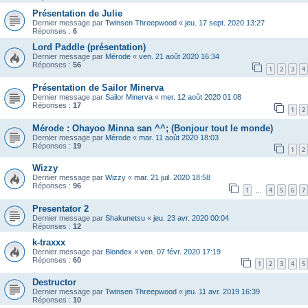
Présentation de Julie
Dernier message par
Twinsen Threepwood
«
jeu. 17 sept. 2020 13:27
Réponses :
6
Lord Paddle (présentation)
Dernier message par
Mérode
«
ven. 21 août 2020 16:34
Réponses :
56
1
2
3
4
Présentation de Sailor Minerva
Dernier message par
Sailor Minerva
«
mer. 12 août 2020 01:08
Réponses :
17
1
2
Mérode : Ohayoo Minna san ^^; (Bonjour tout le monde)
Dernier message par
Mérode
«
mar. 11 août 2020 18:03
Réponses :
19
1
2
Wizzy
Dernier message par
Wizzy
«
mar. 21 juil. 2020 18:58
Réponses :
96
1
4
5
6
7
…
Presentator 2
Dernier message par
Shakunetsu
«
jeu. 23 avr. 2020 00:04
Réponses :
12
k-traxxx
Dernier message par
Blondex
«
ven. 07 févr. 2020 17:19
Réponses :
60
1
2
3
4
5
Destructor
Dernier message par
Twinsen Threepwood
«
jeu. 11 avr. 2019 16:39
Réponses :
10