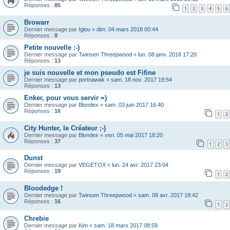
Réponses :
85
1
2
3
4
5
6
Browarr
Dernier message par
Iglou
«
dim. 04 mars 2018 00:44
Réponses :
8
Petite nouvelle :-)
Dernier message par
Twinsen Threepwood
«
lun. 08 janv. 2018 17:20
Réponses :
13
je suis nouvelle et mon pseudo est Fifine
Dernier message par
portnawak
«
sam. 18 nov. 2017 19:54
Réponses :
13
Enker, pour vous servir =)
Dernier message par
Blondex
«
sam. 03 juin 2017 16:40
Réponses :
16
1
2
City Hunter, le Créateur ;-)
Dernier message par
Blondex
«
ven. 05 mai 2017 18:20
Réponses :
37
1
2
3
Dunst
Dernier message par
VEGETOX
«
lun. 24 avr. 2017 23:04
Réponses :
19
1
2
Bloodedge !
Dernier message par
Twinsen Threepwood
«
sam. 08 avr. 2017 18:42
Réponses :
16
1
2
Chrebie
Dernier message par
Kim
«
sam. 18 mars 2017 08:59