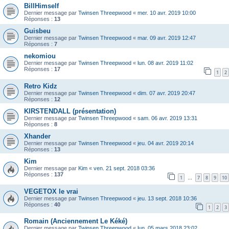
BillHimself
Dernier message par
Twinsen Threepwood
«
mer. 10 avr. 2019 10:00
Réponses :
13
Guisbeu
Dernier message par
Twinsen Threepwood
«
mar. 09 avr. 2019 12:47
Réponses :
7
nekomiou
Dernier message par
Twinsen Threepwood
«
lun. 08 avr. 2019 11:02
Réponses :
17
1
2
Retro Kidz
Dernier message par
Twinsen Threepwood
«
dim. 07 avr. 2019 20:47
Réponses :
12
KIRSTENDALL (présentation)
Dernier message par
Twinsen Threepwood
«
sam. 06 avr. 2019 13:31
Réponses :
8
Xhander
Dernier message par
Twinsen Threepwood
«
jeu. 04 avr. 2019 20:14
Réponses :
13
Kim
Dernier message par
Kim
«
ven. 21 sept. 2018 03:36
Réponses :
137
1
7
8
9
10
…
VEGETOX le vrai
Dernier message par
Twinsen Threepwood
«
jeu. 13 sept. 2018 10:36
Réponses :
40
1
2
3
Romain (Anciennement Le Kéké)
Dernier message par
Twinsen Threepwood
«
lun. 05 mars 2018 23:02