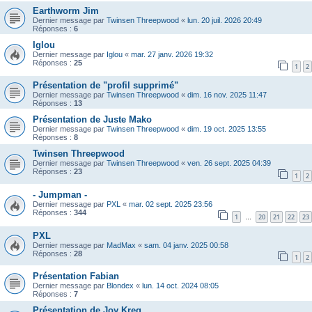
Earthworm Jim
Dernier message par
Twinsen Threepwood
«
lun. 20 juil. 2026 20:49
Réponses :
6
Iglou
Dernier message par
Iglou
«
mar. 27 janv. 2026 19:32
Réponses :
25
1
2
Présentation de "profil supprimé"
Dernier message par
Twinsen Threepwood
«
dim. 16 nov. 2025 11:47
Réponses :
13
Présentation de Juste Mako
Dernier message par
Twinsen Threepwood
«
dim. 19 oct. 2025 13:55
Réponses :
8
Twinsen Threepwood
Dernier message par
Twinsen Threepwood
«
ven. 26 sept. 2025 04:39
Réponses :
23
1
2
- Jumpman -
Dernier message par
PXL
«
mar. 02 sept. 2025 23:56
Réponses :
344
1
20
21
22
23
…
PXL
Dernier message par
MadMax
«
sam. 04 janv. 2025 00:58
Réponses :
28
1
2
Présentation Fabian
Dernier message par
Blondex
«
lun. 14 oct. 2024 08:05
Réponses :
7
Présentation de Joy Kreg