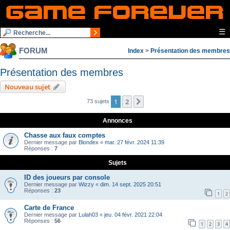
☰
FORUM
Index
>
Présentation des membres
Présentation des membres
Nouveau sujet
1
2
Suivante
73 sujets
Annonces
Chasse aux faux comptes
Dernier message par
Blondex
«
mar. 27 févr. 2024 11:39
Réponses :
7
Sujets
ID des joueurs par console
Dernier message par
Wizzy
«
dim. 14 sept. 2025 20:51
Réponses :
23
1
2
Carte de France
Dernier message par
Lulah03
«
jeu. 04 févr. 2021 22:04
Réponses :
56
1
2
3
4