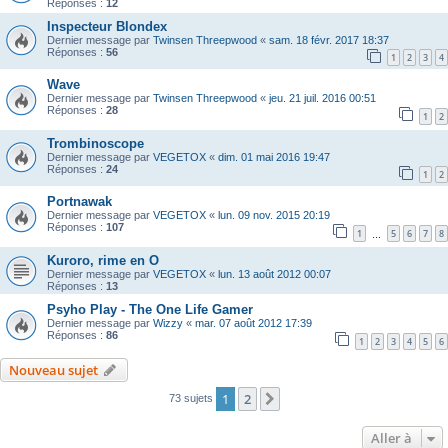
Réponses :
12
Inspecteur Blondex
Dernier message par
Twinsen Threepwood
«
sam. 18 févr. 2017 18:37
Réponses :
56
1
2
3
4
Wave
Dernier message par
Twinsen Threepwood
«
jeu. 21 juil. 2016 00:51
Réponses :
28
1
2
Trombinoscope
Dernier message par
VEGETOX
«
dim. 01 mai 2016 19:47
Réponses :
24
1
2
Portnawak
Dernier message par
VEGETOX
«
lun. 09 nov. 2015 20:19
Réponses :
107
1
5
6
7
8
…
Kuroro, rime en O
Dernier message par
VEGETOX
«
lun. 13 août 2012 00:07
Réponses :
13
Psyho Play - The One Life Gamer
Dernier message par
Wizzy
«
mar. 07 août 2012 17:39
Réponses :
86
1
2
3
4
5
6
Nouveau sujet
1
2
Suivante
73 sujets
Aller à