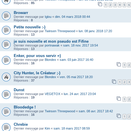
Réponses :
85
1
2
3
4
5
6
Browarr
Dernier message par
Iglou
«
dim. 04 mars 2018 00:44
Réponses :
8
Petite nouvelle :-)
Dernier message par
Twinsen Threepwood
«
lun. 08 janv. 2018 17:20
Réponses :
13
je suis nouvelle et mon pseudo est Fifine
Dernier message par
portnawak
«
sam. 18 nov. 2017 19:54
Réponses :
13
Enker, pour vous servir =)
Dernier message par
Blondex
«
sam. 03 juin 2017 16:40
Réponses :
16
1
2
City Hunter, le Créateur ;-)
Dernier message par
Blondex
«
ven. 05 mai 2017 18:20
Réponses :
37
1
2
3
Dunst
Dernier message par
VEGETOX
«
lun. 24 avr. 2017 23:04
Réponses :
19
1
2
Bloodedge !
Dernier message par
Twinsen Threepwood
«
sam. 08 avr. 2017 18:42
Réponses :
16
1
2
Chrebie
Dernier message par
Kim
«
sam. 18 mars 2017 08:59