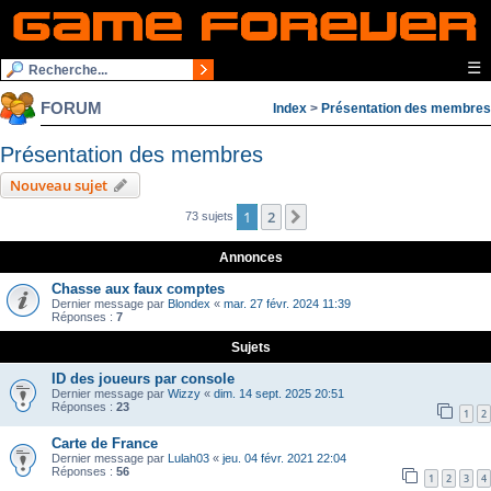
☰
FORUM
Index
>
Présentation des membres
Présentation des membres
Nouveau sujet
1
2
Suivante
73 sujets
Annonces
Chasse aux faux comptes
Dernier message par
Blondex
«
mar. 27 févr. 2024 11:39
Réponses :
7
Sujets
ID des joueurs par console
Dernier message par
Wizzy
«
dim. 14 sept. 2025 20:51
Réponses :
23
1
2
Carte de France
Dernier message par
Lulah03
«
jeu. 04 févr. 2021 22:04
Réponses :
56
1
2
3
4