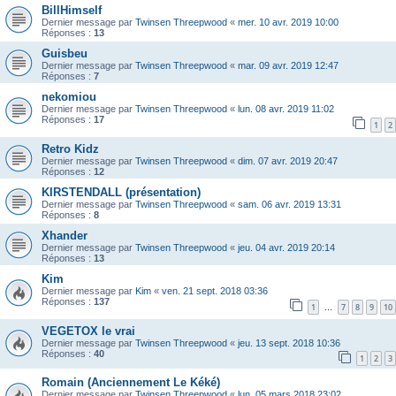
BillHimself
Dernier message par
Twinsen Threepwood
«
mer. 10 avr. 2019 10:00
Réponses :
13
Guisbeu
Dernier message par
Twinsen Threepwood
«
mar. 09 avr. 2019 12:47
Réponses :
7
nekomiou
Dernier message par
Twinsen Threepwood
«
lun. 08 avr. 2019 11:02
Réponses :
17
1
2
Retro Kidz
Dernier message par
Twinsen Threepwood
«
dim. 07 avr. 2019 20:47
Réponses :
12
KIRSTENDALL (présentation)
Dernier message par
Twinsen Threepwood
«
sam. 06 avr. 2019 13:31
Réponses :
8
Xhander
Dernier message par
Twinsen Threepwood
«
jeu. 04 avr. 2019 20:14
Réponses :
13
Kim
Dernier message par
Kim
«
ven. 21 sept. 2018 03:36
Réponses :
137
1
7
8
9
10
…
VEGETOX le vrai
Dernier message par
Twinsen Threepwood
«
jeu. 13 sept. 2018 10:36
Réponses :
40
1
2
3
Romain (Anciennement Le Kéké)
Dernier message par
Twinsen Threepwood
«
lun. 05 mars 2018 23:02