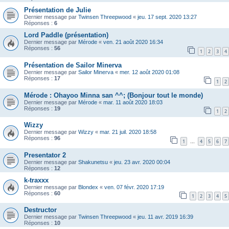
Présentation de Julie
Dernier message par
Twinsen Threepwood
«
jeu. 17 sept. 2020 13:27
Réponses :
6
Lord Paddle (présentation)
Dernier message par
Mérode
«
ven. 21 août 2020 16:34
Réponses :
56
1
2
3
4
Présentation de Sailor Minerva
Dernier message par
Sailor Minerva
«
mer. 12 août 2020 01:08
Réponses :
17
1
2
Mérode : Ohayoo Minna san ^^; (Bonjour tout le monde)
Dernier message par
Mérode
«
mar. 11 août 2020 18:03
Réponses :
19
1
2
Wizzy
Dernier message par
Wizzy
«
mar. 21 juil. 2020 18:58
Réponses :
96
1
4
5
6
7
…
Presentator 2
Dernier message par
Shakunetsu
«
jeu. 23 avr. 2020 00:04
Réponses :
12
k-traxxx
Dernier message par
Blondex
«
ven. 07 févr. 2020 17:19
Réponses :
60
1
2
3
4
5
Destructor
Dernier message par
Twinsen Threepwood
«
jeu. 11 avr. 2019 16:39
Réponses :
10