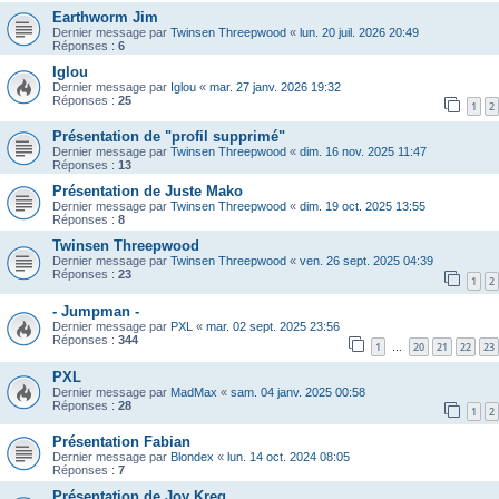
Earthworm Jim
Dernier message par
Twinsen Threepwood
«
lun. 20 juil. 2026 20:49
Réponses :
6
Iglou
Dernier message par
Iglou
«
mar. 27 janv. 2026 19:32
Réponses :
25
1
2
Présentation de "profil supprimé"
Dernier message par
Twinsen Threepwood
«
dim. 16 nov. 2025 11:47
Réponses :
13
Présentation de Juste Mako
Dernier message par
Twinsen Threepwood
«
dim. 19 oct. 2025 13:55
Réponses :
8
Twinsen Threepwood
Dernier message par
Twinsen Threepwood
«
ven. 26 sept. 2025 04:39
Réponses :
23
1
2
- Jumpman -
Dernier message par
PXL
«
mar. 02 sept. 2025 23:56
Réponses :
344
1
20
21
22
23
…
PXL
Dernier message par
MadMax
«
sam. 04 janv. 2025 00:58
Réponses :
28
1
2
Présentation Fabian
Dernier message par
Blondex
«
lun. 14 oct. 2024 08:05
Réponses :
7
Présentation de Joy Kreg