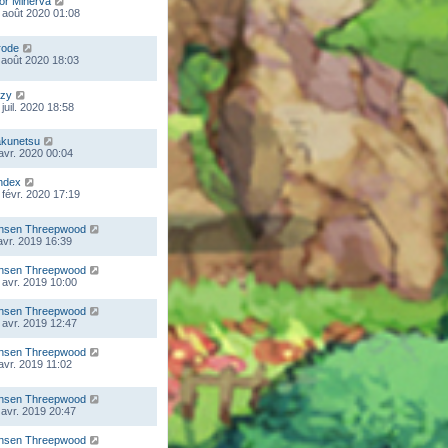
lor Minerva
 août 2020 01:08
rode
 août 2020 18:03
zy
juil. 2020 18:58
kunetsu
 avr. 2020 00:04
ndex
 févr. 2020 17:19
nsen Threepwood
 avr. 2019 16:39
nsen Threepwood
 avr. 2019 10:00
nsen Threepwood
 avr. 2019 12:47
nsen Threepwood
 avr. 2019 11:02
nsen Threepwood
 avr. 2019 20:47
nsen Threepwood