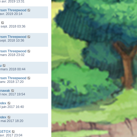
 avr. 2019 13:31
nsen Threepwood
 avr. 2019 20:14
 sept. 2018 03:36
nsen Threepwood
 sept. 2018 10:36
nsen Threepwood
 mars 2018 23:02
ou
 mars 2018 00:44
nsen Threepwood
 janv. 2018 17:20
tnawak
 nov. 2017 19:54
ndex
 juin 2017 16:40
ndex
 mai 2017 18:20
GETOX
 avr. 2017 23:04