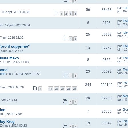
1
2
par
Lul
56
88438
jeu. 04
u. 16 sept. 2010 20:08
1
2
3
4
par
Twi
6
3796
lun. 20 
im. 12 juil. 2026 20:04
par
Igl
25
79693
mar. 27
7 juin 2016 22:35
1
2
"profil supprimé"
par
Twi
13
12252
dim. 16
 août 2025 20:47
 Juste Mako
par
Twi
8
9322
dim. 19
. 18 oct. 2025 17:08
wood
par
Twi
23
51692
ven. 26
wood
»
lun. 16 mai 2016 19:22
1
2
par
PX
344
298149
mar. 02
6 avr. 2008 09:26
1
19
20
21
22
23
…
par
Ma
28
92710
sam. 04
r. 2017 10:14
1
2
ian
par
Blo
7
26330
lun. 14
oct. 2024 17:09
Joy Kreg
par
PX
19
39347
mar. 26
23 mars 2024 03:23
1
2