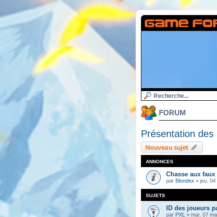
FORUM
Présentation de
Nouveau sujet
ANNONCES
Chasse aux faux
par
Blondex
»
jeu. 04
SUJETS
ID des joueurs p
par
PXL
»
mar. 07 ma