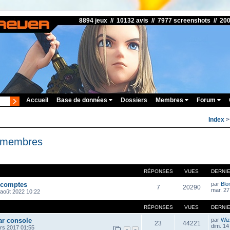
8894 jeux // 10132 avis // 7977 screenshots // 20
Accueil
Base de données
Dossiers
Membres
Forum
Index
s membres
RÉPONSES
VUES
DERNI
 comptes
par
Blo
7
20290
mar. 27
 août 2022 10:22
RÉPONSES
VUES
DERNI
ar console
par
Wiz
23
44221
dim. 14
rs 2017 01:55