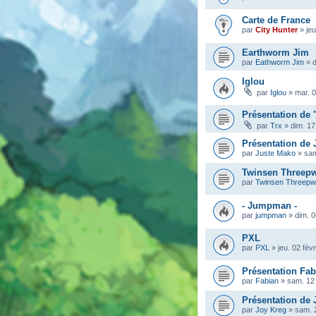
Carte de France
par
City Hunter
»
je
Earthworm Jim
par
Eathworm Jim
»
d
Iglou
par
Iglou
»
mar. 0
Présentation de 
par
Trx
»
dim. 17
Présentation de
par
Juste Mako
»
sam
Twinsen Threep
par
Twinsen Threep
- Jumpman -
par
jumpman
»
dim. 0
PXL
par
PXL
»
jeu. 02 fév
Présentation Fab
par
Fabian
»
sam. 12 
Présentation de 
par
Joy Kreg
»
sam. 