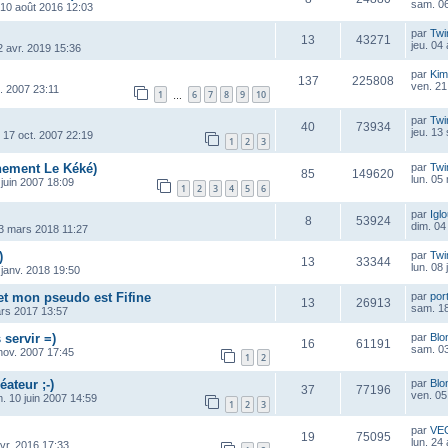
sam. 06
 10 août 2016 12:03
par
Twi
13
43271
jeu. 04
2 avr. 2019 15:36
par
Kim
137
225808
ven. 21
. 2007 23:11
1
6
7
8
9
10
…
i
par
Twi
40
73934
jeu. 13
 17 oct. 2007 22:19
1
2
3
ement Le Kéké)
par
Twi
85
149620
lun. 05
 juin 2007 18:09
1
2
3
4
5
6
par
Igl
8
53924
dim. 04
3 mars 2018 11:27
)
par
Twi
13
33344
lun. 08
 janv. 2018 19:50
 et mon pseudo est Fifine
par
por
13
26913
sam. 18
ars 2017 13:57
 servir =)
par
Blo
16
61191
sam. 03
nov. 2007 17:45
1
2
éateur ;-)
par
Blo
37
77196
ven. 05
m. 10 juin 2007 14:59
1
2
3
par
VE
19
75095
lun. 24
vr. 2016 17:33