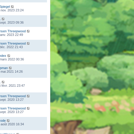
Spiegel
 nov. 2023 23:24
L
 sept. 2023 09:36
nsen Threepwood
 janv. 2023 22:49
nsen Threepwood
 déc. 2022 21:43
ndex
 mars 2022 00:36
mpman
 mai 2021 14:26
L
 févr. 2021 23:47
nsen Threepwood
 sept. 2020 13:27
nsen Threepwood
 sept. 2020 13:27
rode
 août 2020 16:34