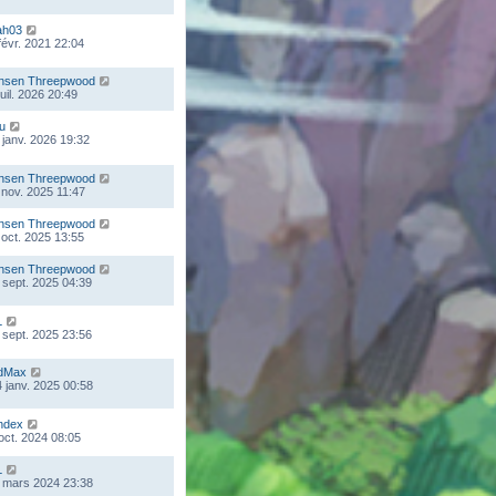
ah03
 févr. 2021 22:04
nsen Threepwood
juil. 2026 20:49
ou
 janv. 2026 19:32
nsen Threepwood
 nov. 2025 11:47
nsen Threepwood
 oct. 2025 13:55
nsen Threepwood
 sept. 2025 04:39
L
 sept. 2025 23:56
dMax
 janv. 2025 00:58
ndex
 oct. 2024 08:05
L
 mars 2024 23:38