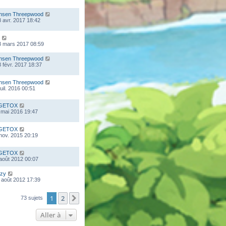
nsen Threepwood
 avr. 2017 18:42
8 mars 2017 08:59
nsen Threepwood
 févr. 2017 18:37
nsen Threepwood
juil. 2016 00:51
GETOX
 mai 2016 19:47
GETOX
 nov. 2015 20:19
GETOX
 août 2012 00:07
zy
 août 2012 17:39
1
2
Suivante
73 sujets
Aller à