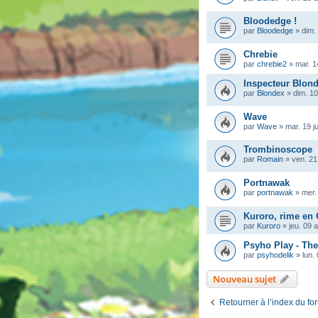
Bloodedge !
par
Bloodedge
»
dim.
Chrebie
par
chrebie2
»
mar. 1
Inspecteur Blon
par
Blondex
»
dim. 10
Wave
par
Wave
»
mar. 19 j
Trombinoscope
par
Romain
»
ven. 21
Portnawak
par
portnawak
»
mer.
Kuroro, rime en
par
Kuroro
»
jeu. 09 
Psyho Play - Th
par
psyhodelik
»
lun.
Nouveau sujet
Retourner à l’index du fo