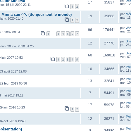
Sailor Minerva
par
Sai
17
35837
mer. 12
er. 15 juil. 2020 22:11
1
2
 Minna san ^^; (Bonjour tout le monde)
par
Mé
19
39688
mar. 11
 janv. 2020 01:40
1
2
par
Wiz
96
176441
mar. 21 
oct. 2007 00:04
1
3
4
5
6
7
…
par
Sha
12
27770
jeu. 23
»
lun. 20 avr. 2020 01:25
par
Blo
60
169018
ven. 07
0 juin 2007 19:53
1
2
3
4
5
par
Twi
10
34666
jeu. 11
 03 août 2017 12:08
par
Twi
13
32841
mer. 10
22 févr. 2019 00:36
par
Twi
7
54491
mar. 09
3 mai 2017 19:11
par
Twi
17
59978
lun. 08
29 juin 2016 10:23
1
2
par
Twi
12
39271
dim. 07
 04 oct. 2018 19:49
ésentation)
par
Twi
8
24880