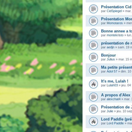
Présentation Cid
par
CidSpiegel
»
mar.
Présentation Mo
par
Momotaros
»
mer
Bonne annee a t
par
montekristo
»
lun
présentation de
par
aedjn
»
sam. 19 n
Bonjour
par
Julius
»
mar. 15 
Ma petite présen
par
Adol 57
»
dim. 10
It's me, Lulah !
par
Lulah03
»
jeu. 04
A propos d'Alex
par
alexchat4
»
mar. 
Présentation de 
par
Julie
»
jeu. 10 se
Lord Paddle (pré
par
Lord Paddle
»
mar