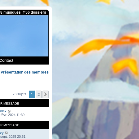
08 musiques // 56 dossiers
Contact
>
Présentation des membres
1
2
Suivante
73 sujets
ER MESSAGE
ndex
 févr. 2024 11:39
ER MESSAGE
zy
 sept. 2025 20:51