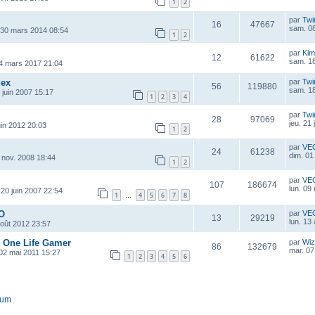
1
2
par
Twi
16
47667
sam. 08
 30 mars 2014 08:54
1
2
par
Kim
12
61622
sam. 1
4 mars 2017 21:04
dex
par
Twi
56
119880
sam. 18
 juin 2007 15:17
1
2
3
4
par
Twi
28
97069
jeu. 21 
uin 2012 20:03
1
2
par
VE
24
61238
dim. 01
 nov. 2008 18:44
1
2
par
VE
107
186674
lun. 09
 20 juin 2007 22:54
1
4
5
6
7
8
…
 O
par
VE
13
29219
lun. 13
août 2012 23:57
e One Life Gamer
par
Wiz
86
132679
mar. 07
 02 mai 2011 15:27
1
2
3
4
5
6
rum