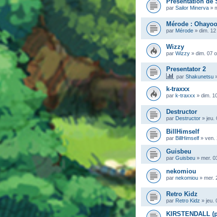
Présentation de 
par
Sailor Minerva
»
m
Mérode : Ohayoo
par
Mérode
»
dim. 12
Wizzy
par
Wizzy
»
dim. 07 
Presentator 2
par
Shakunetsu
k-traxxx
par
k-traxxx
»
dim. 1
Destructor
par
Destructor
»
jeu.
BillHimself
par
BillHimself
»
ven. 
Guisbeu
par
Guisbeu
»
mer. 0
nekomiou
par
nekomiou
»
mer. 
Retro Kidz
par
Retro Kidz
»
jeu.
KIRSTENDALL (pr