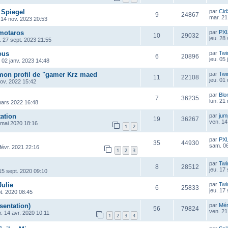
 Spiegel
par
Cid
9
24867
mar. 21
 14 nov. 2023 20:53
motaros
par
PX
10
29032
jeu. 28
. 27 sept. 2023 21:55
ous
par
Twi
6
20896
jeu. 05
. 02 janv. 2023 14:48
 mon profil de "gamer Krz maed
par
Twi
11
22108
jeu. 01
ov. 2022 15:42
par
Blo
7
36235
lun. 21
mars 2022 16:48
tation
par
ju
19
36267
ven. 14
 mai 2020 18:16
1
2
par
PX
35
44930
sam. 06
 févr. 2021 22:16
1
2
3
par
Twi
8
28512
jeu. 17
15 sept. 2020 09:10
Julie
par
Twi
6
25833
jeu. 17
pt. 2020 08:45
sentation)
par
Mé
56
79824
ven. 21
. 14 avr. 2020 10:11
1
2
3
4