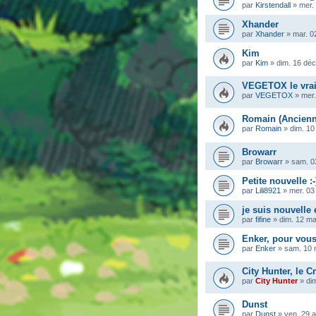
par
Kirstendall
»
mer.
Xhander
par
Xhander
»
mar. 0
Kim
par
Kim
»
dim. 16 déc
VEGETOX le vra
par
VEGETOX
»
mer.
Romain (Ancienn
par
Romain
»
dim. 10
Browarr
par
Browarr
»
sam. 0
Petite nouvelle :-
par
Lili8921
»
mer. 03
je suis nouvelle
par
fifine
»
dim. 12 m
Enker, pour vous
par
Enker
»
sam. 10 
City Hunter, le Cr
par
City Hunter
»
di
Dunst
par
Dunst
»
ven. 29 a