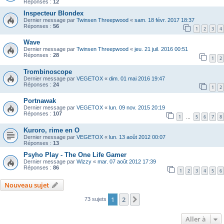
Réponses :
12
Inspecteur Blondex
Dernier message par
Twinsen Threepwood
«
sam. 18 févr. 2017 18:37
Réponses :
56
1
2
3
4
Wave
Dernier message par
Twinsen Threepwood
«
jeu. 21 juil. 2016 00:51
Réponses :
28
1
2
Trombinoscope
Dernier message par
VEGETOX
«
dim. 01 mai 2016 19:47
Réponses :
24
1
2
Portnawak
Dernier message par
VEGETOX
«
lun. 09 nov. 2015 20:19
Réponses :
107
1
5
6
7
8
…
Kuroro, rime en O
Dernier message par
VEGETOX
«
lun. 13 août 2012 00:07
Réponses :
13
Psyho Play - The One Life Gamer
Dernier message par
Wizzy
«
mar. 07 août 2012 17:39
Réponses :
86
1
2
3
4
5
6
Nouveau sujet
1
2
Suivante
73 sujets
Aller à