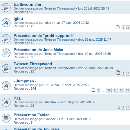
Earthworm Jim
Dernier message par
Twinsen Threepwood
«
lun. 20 juil. 2026 20:49
Réponses :
6
Iglou
Dernier message par
Iglou
«
mar. 27 janv. 2026 19:32
Réponses :
25
1
2
Présentation de "profil supprimé"
Dernier message par
Twinsen Threepwood
«
dim. 16 nov. 2025 11:47
Réponses :
13
Présentation de Juste Mako
Dernier message par
Twinsen Threepwood
«
dim. 19 oct. 2025 13:55
Réponses :
8
Twinsen Threepwood
Dernier message par
Twinsen Threepwood
«
ven. 26 sept. 2025 04:39
Réponses :
23
1
2
- Jumpman -
Dernier message par
PXL
«
mar. 02 sept. 2025 23:56
Réponses :
344
1
20
21
22
23
…
PXL
Dernier message par
MadMax
«
sam. 04 janv. 2025 00:58
Réponses :
28
1
2
Présentation Fabian
Dernier message par
Blondex
«
lun. 14 oct. 2024 08:05
Réponses :
7
Présentation de Joy Kreg