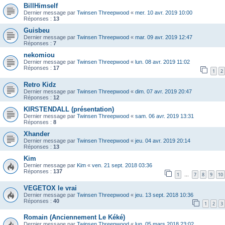
BillHimself
Dernier message par
Twinsen Threepwood
«
mer. 10 avr. 2019 10:00
Réponses :
13
Guisbeu
Dernier message par
Twinsen Threepwood
«
mar. 09 avr. 2019 12:47
Réponses :
7
nekomiou
Dernier message par
Twinsen Threepwood
«
lun. 08 avr. 2019 11:02
Réponses :
17
1
2
Retro Kidz
Dernier message par
Twinsen Threepwood
«
dim. 07 avr. 2019 20:47
Réponses :
12
KIRSTENDALL (présentation)
Dernier message par
Twinsen Threepwood
«
sam. 06 avr. 2019 13:31
Réponses :
8
Xhander
Dernier message par
Twinsen Threepwood
«
jeu. 04 avr. 2019 20:14
Réponses :
13
Kim
Dernier message par
Kim
«
ven. 21 sept. 2018 03:36
Réponses :
137
1
7
8
9
10
…
VEGETOX le vrai
Dernier message par
Twinsen Threepwood
«
jeu. 13 sept. 2018 10:36
Réponses :
40
1
2
3
Romain (Anciennement Le Kéké)
Dernier message par
Twinsen Threepwood
«
lun. 05 mars 2018 23:02