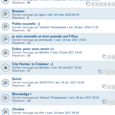
Réponses :
85
1
2
3
4
5
6
Browarr
Dernier message par
Iglou
«
dim. 04 mars 2018 00:44
Réponses :
8
Petite nouvelle :-)
Dernier message par
Twinsen Threepwood
«
lun. 08 janv. 2018 17:20
Réponses :
13
je suis nouvelle et mon pseudo est Fifine
Dernier message par
portnawak
«
sam. 18 nov. 2017 19:54
Réponses :
13
Enker, pour vous servir =)
Dernier message par
Blondex
«
sam. 03 juin 2017 16:40
Réponses :
16
1
2
City Hunter, le Créateur ;-)
Dernier message par
Blondex
«
ven. 05 mai 2017 18:20
Réponses :
37
1
2
3
Dunst
Dernier message par
VEGETOX
«
lun. 24 avr. 2017 23:04
Réponses :
19
1
2
Bloodedge !
Dernier message par
Twinsen Threepwood
«
sam. 08 avr. 2017 18:42
Réponses :
16
1
2
Chrebie
Dernier message par
Kim
«
sam. 18 mars 2017 08:59