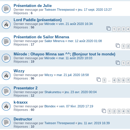
Présentation de Julie
Dernier message par
Twinsen Threepwood
«
jeu. 17 sept. 2020 13:27
Réponses :
6
Lord Paddle (présentation)
Dernier message par
Mérode
«
ven. 21 août 2020 16:34
Réponses :
56
1
2
3
4
Présentation de Sailor Minerva
Dernier message par
Sailor Minerva
«
mer. 12 août 2020 01:08
Réponses :
17
1
2
Mérode : Ohayoo Minna san ^^; (Bonjour tout le monde)
Dernier message par
Mérode
«
mar. 11 août 2020 18:03
Réponses :
19
1
2
Wizzy
Dernier message par
Wizzy
«
mar. 21 juil. 2020 18:58
Réponses :
96
1
4
5
6
7
…
Presentator 2
Dernier message par
Shakunetsu
«
jeu. 23 avr. 2020 00:04
Réponses :
12
k-traxxx
Dernier message par
Blondex
«
ven. 07 févr. 2020 17:19
Réponses :
60
1
2
3
4
5
Destructor
Dernier message par
Twinsen Threepwood
«
jeu. 11 avr. 2019 16:39
Réponses :
10