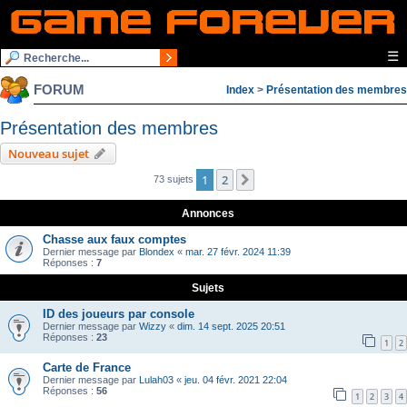
☰
FORUM
Index
>
Présentation des membres
Présentation des membres
Nouveau sujet
1
2
Suivante
73 sujets
Annonces
Chasse aux faux comptes
Dernier message par
Blondex
«
mar. 27 févr. 2024 11:39
Réponses :
7
Sujets
ID des joueurs par console
Dernier message par
Wizzy
«
dim. 14 sept. 2025 20:51
Réponses :
23
1
2
Carte de France
Dernier message par
Lulah03
«
jeu. 04 févr. 2021 22:04
Réponses :
56
1
2
3
4