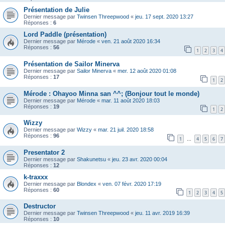
Présentation de Julie
Dernier message par
Twinsen Threepwood
«
jeu. 17 sept. 2020 13:27
Réponses :
6
Lord Paddle (présentation)
Dernier message par
Mérode
«
ven. 21 août 2020 16:34
Réponses :
56
1
2
3
4
Présentation de Sailor Minerva
Dernier message par
Sailor Minerva
«
mer. 12 août 2020 01:08
Réponses :
17
1
2
Mérode : Ohayoo Minna san ^^; (Bonjour tout le monde)
Dernier message par
Mérode
«
mar. 11 août 2020 18:03
Réponses :
19
1
2
Wizzy
Dernier message par
Wizzy
«
mar. 21 juil. 2020 18:58
Réponses :
96
1
4
5
6
7
…
Presentator 2
Dernier message par
Shakunetsu
«
jeu. 23 avr. 2020 00:04
Réponses :
12
k-traxxx
Dernier message par
Blondex
«
ven. 07 févr. 2020 17:19
Réponses :
60
1
2
3
4
5
Destructor
Dernier message par
Twinsen Threepwood
«
jeu. 11 avr. 2019 16:39
Réponses :
10