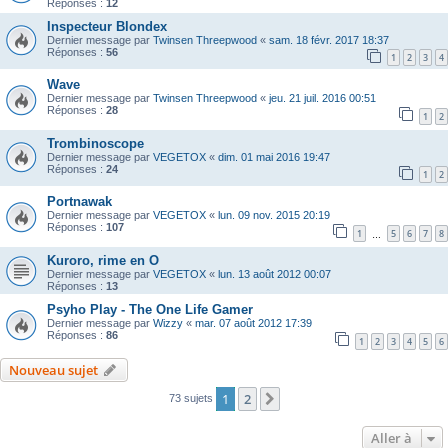
Réponses :
12
Inspecteur Blondex
Dernier message par
Twinsen Threepwood
«
sam. 18 févr. 2017 18:37
Réponses :
56
1
2
3
4
Wave
Dernier message par
Twinsen Threepwood
«
jeu. 21 juil. 2016 00:51
Réponses :
28
1
2
Trombinoscope
Dernier message par
VEGETOX
«
dim. 01 mai 2016 19:47
Réponses :
24
1
2
Portnawak
Dernier message par
VEGETOX
«
lun. 09 nov. 2015 20:19
Réponses :
107
1
5
6
7
8
…
Kuroro, rime en O
Dernier message par
VEGETOX
«
lun. 13 août 2012 00:07
Réponses :
13
Psyho Play - The One Life Gamer
Dernier message par
Wizzy
«
mar. 07 août 2012 17:39
Réponses :
86
1
2
3
4
5
6
Nouveau sujet
1
2
Suivante
73 sujets
Aller à