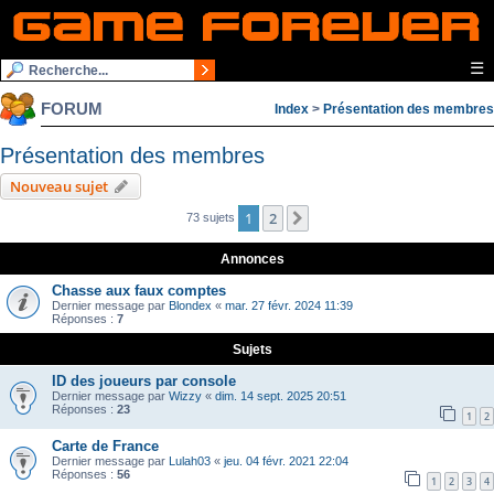
☰
FORUM
Index
>
Présentation des membres
Présentation des membres
Nouveau sujet
1
2
Suivante
73 sujets
Annonces
Chasse aux faux comptes
Dernier message par
Blondex
«
mar. 27 févr. 2024 11:39
Réponses :
7
Sujets
ID des joueurs par console
Dernier message par
Wizzy
«
dim. 14 sept. 2025 20:51
Réponses :
23
1
2
Carte de France
Dernier message par
Lulah03
«
jeu. 04 févr. 2021 22:04
Réponses :
56
1
2
3
4