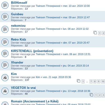
BillHimself
Dernier message par
Twinsen Threepwood
«
mer. 10 avr. 2019 10:00
Réponses :
13
Guisbeu
Dernier message par
Twinsen Threepwood
«
mar. 09 avr. 2019 12:47
Réponses :
7
nekomiou
Dernier message par
Twinsen Threepwood
«
lun. 08 avr. 2019 11:02
Réponses :
17
1
2
Retro Kidz
Dernier message par
Twinsen Threepwood
«
dim. 07 avr. 2019 20:47
Réponses :
12
KIRSTENDALL (présentation)
Dernier message par
Twinsen Threepwood
«
sam. 06 avr. 2019 13:31
Réponses :
8
Xhander
Dernier message par
Twinsen Threepwood
«
jeu. 04 avr. 2019 20:14
Réponses :
13
Kim
Dernier message par
Kim
«
ven. 21 sept. 2018 03:36
Réponses :
137
1
7
8
9
10
…
VEGETOX le vrai
Dernier message par
Twinsen Threepwood
«
jeu. 13 sept. 2018 10:36
Réponses :
40
1
2
3
Romain (Anciennement Le Kéké)
Dernier message par
Twinsen Threepwood
«
lun. 05 mars 2018 23:02