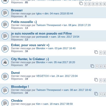
Réponses :
85
1
2
3
4
5
6
Browarr
Dernier message par
Iglou
«
dim. 04 mars 2018 00:44
Réponses :
8
Petite nouvelle :-)
Dernier message par
Twinsen Threepwood
«
lun. 08 janv. 2018 17:20
Réponses :
13
je suis nouvelle et mon pseudo est Fifine
Dernier message par
portnawak
«
sam. 18 nov. 2017 19:54
Réponses :
13
Enker, pour vous servir =)
Dernier message par
Blondex
«
sam. 03 juin 2017 16:40
Réponses :
16
1
2
City Hunter, le Créateur ;-)
Dernier message par
Blondex
«
ven. 05 mai 2017 18:20
Réponses :
37
1
2
3
Dunst
Dernier message par
VEGETOX
«
lun. 24 avr. 2017 23:04
Réponses :
19
1
2
Bloodedge !
Dernier message par
Twinsen Threepwood
«
sam. 08 avr. 2017 18:42
Réponses :
16
1
2
Chrebie
Dernier message par
Kim
«
sam. 18 mars 2017 08:59