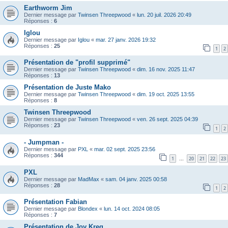
Earthworm Jim
Dernier message par
Twinsen Threepwood
«
lun. 20 juil. 2026 20:49
Réponses :
6
Iglou
Dernier message par
Iglou
«
mar. 27 janv. 2026 19:32
Réponses :
25
1
2
Présentation de "profil supprimé"
Dernier message par
Twinsen Threepwood
«
dim. 16 nov. 2025 11:47
Réponses :
13
Présentation de Juste Mako
Dernier message par
Twinsen Threepwood
«
dim. 19 oct. 2025 13:55
Réponses :
8
Twinsen Threepwood
Dernier message par
Twinsen Threepwood
«
ven. 26 sept. 2025 04:39
Réponses :
23
1
2
- Jumpman -
Dernier message par
PXL
«
mar. 02 sept. 2025 23:56
Réponses :
344
1
20
21
22
23
…
PXL
Dernier message par
MadMax
«
sam. 04 janv. 2025 00:58
Réponses :
28
1
2
Présentation Fabian
Dernier message par
Blondex
«
lun. 14 oct. 2024 08:05
Réponses :
7
Présentation de Joy Kreg