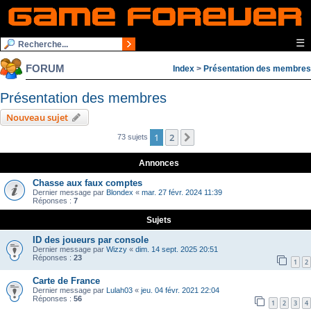
☰
FORUM
Index
>
Présentation des membres
Présentation des membres
Nouveau sujet
1
2
Suivante
73 sujets
Annonces
Chasse aux faux comptes
Dernier message par
Blondex
«
mar. 27 févr. 2024 11:39
Réponses :
7
Sujets
ID des joueurs par console
Dernier message par
Wizzy
«
dim. 14 sept. 2025 20:51
Réponses :
23
1
2
Carte de France
Dernier message par
Lulah03
«
jeu. 04 févr. 2021 22:04
Réponses :
56
1
2
3
4