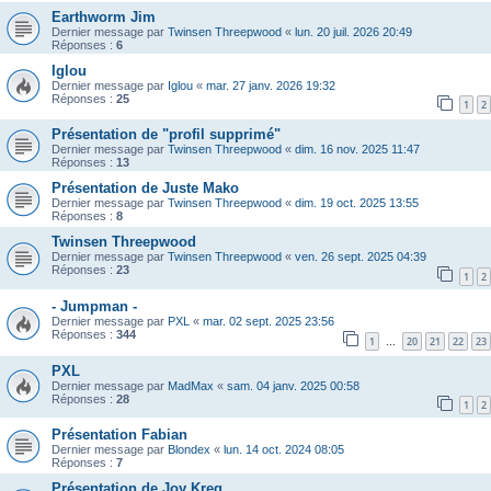
Earthworm Jim
Dernier message par
Twinsen Threepwood
«
lun. 20 juil. 2026 20:49
Réponses :
6
Iglou
Dernier message par
Iglou
«
mar. 27 janv. 2026 19:32
Réponses :
25
1
2
Présentation de "profil supprimé"
Dernier message par
Twinsen Threepwood
«
dim. 16 nov. 2025 11:47
Réponses :
13
Présentation de Juste Mako
Dernier message par
Twinsen Threepwood
«
dim. 19 oct. 2025 13:55
Réponses :
8
Twinsen Threepwood
Dernier message par
Twinsen Threepwood
«
ven. 26 sept. 2025 04:39
Réponses :
23
1
2
- Jumpman -
Dernier message par
PXL
«
mar. 02 sept. 2025 23:56
Réponses :
344
1
20
21
22
23
…
PXL
Dernier message par
MadMax
«
sam. 04 janv. 2025 00:58
Réponses :
28
1
2
Présentation Fabian
Dernier message par
Blondex
«
lun. 14 oct. 2024 08:05
Réponses :
7
Présentation de Joy Kreg