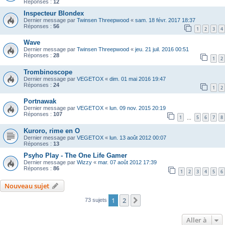
Réponses :
12
Inspecteur Blondex
Dernier message par
Twinsen Threepwood
«
sam. 18 févr. 2017 18:37
Réponses :
56
1
2
3
4
Wave
Dernier message par
Twinsen Threepwood
«
jeu. 21 juil. 2016 00:51
Réponses :
28
1
2
Trombinoscope
Dernier message par
VEGETOX
«
dim. 01 mai 2016 19:47
Réponses :
24
1
2
Portnawak
Dernier message par
VEGETOX
«
lun. 09 nov. 2015 20:19
Réponses :
107
1
5
6
7
8
…
Kuroro, rime en O
Dernier message par
VEGETOX
«
lun. 13 août 2012 00:07
Réponses :
13
Psyho Play - The One Life Gamer
Dernier message par
Wizzy
«
mar. 07 août 2012 17:39
Réponses :
86
1
2
3
4
5
6
Nouveau sujet
1
2
Suivante
73 sujets
Aller à