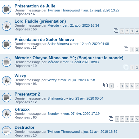
Présentation de Julie
Dernier message par
Twinsen Threepwood
«
jeu. 17 sept. 2020 13:27
Réponses :
6
Lord Paddle (présentation)
Dernier message par
Mérode
«
ven. 21 août 2020 16:34
Réponses :
56
1
2
3
4
Présentation de Sailor Minerva
Dernier message par
Sailor Minerva
«
mer. 12 août 2020 01:08
Réponses :
17
1
2
Mérode : Ohayoo Minna san ^^; (Bonjour tout le monde)
Dernier message par
Mérode
«
mar. 11 août 2020 18:03
Réponses :
19
1
2
Wizzy
Dernier message par
Wizzy
«
mar. 21 juil. 2020 18:58
Réponses :
96
1
4
5
6
7
…
Presentator 2
Dernier message par
Shakunetsu
«
jeu. 23 avr. 2020 00:04
Réponses :
12
k-traxxx
Dernier message par
Blondex
«
ven. 07 févr. 2020 17:19
Réponses :
60
1
2
3
4
5
Destructor
Dernier message par
Twinsen Threepwood
«
jeu. 11 avr. 2019 16:39
Réponses :
10