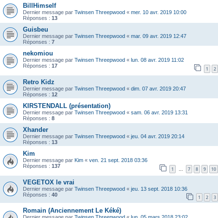
BillHimself
Dernier message par
Twinsen Threepwood
«
mer. 10 avr. 2019 10:00
Réponses :
13
Guisbeu
Dernier message par
Twinsen Threepwood
«
mar. 09 avr. 2019 12:47
Réponses :
7
nekomiou
Dernier message par
Twinsen Threepwood
«
lun. 08 avr. 2019 11:02
Réponses :
17
1
2
Retro Kidz
Dernier message par
Twinsen Threepwood
«
dim. 07 avr. 2019 20:47
Réponses :
12
KIRSTENDALL (présentation)
Dernier message par
Twinsen Threepwood
«
sam. 06 avr. 2019 13:31
Réponses :
8
Xhander
Dernier message par
Twinsen Threepwood
«
jeu. 04 avr. 2019 20:14
Réponses :
13
Kim
Dernier message par
Kim
«
ven. 21 sept. 2018 03:36
Réponses :
137
1
7
8
9
10
…
VEGETOX le vrai
Dernier message par
Twinsen Threepwood
«
jeu. 13 sept. 2018 10:36
Réponses :
40
1
2
3
Romain (Anciennement Le Kéké)
Dernier message par
Twinsen Threepwood
«
lun. 05 mars 2018 23:02