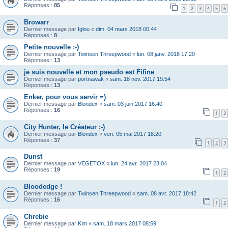
Réponses :
85
1
2
3
4
5
6
Browarr
Dernier message par
Iglou
«
dim. 04 mars 2018 00:44
Réponses :
8
Petite nouvelle :-)
Dernier message par
Twinsen Threepwood
«
lun. 08 janv. 2018 17:20
Réponses :
13
je suis nouvelle et mon pseudo est Fifine
Dernier message par
portnawak
«
sam. 18 nov. 2017 19:54
Réponses :
13
Enker, pour vous servir =)
Dernier message par
Blondex
«
sam. 03 juin 2017 16:40
Réponses :
16
1
2
City Hunter, le Créateur ;-)
Dernier message par
Blondex
«
ven. 05 mai 2017 18:20
Réponses :
37
1
2
3
Dunst
Dernier message par
VEGETOX
«
lun. 24 avr. 2017 23:04
Réponses :
19
1
2
Bloodedge !
Dernier message par
Twinsen Threepwood
«
sam. 08 avr. 2017 18:42
Réponses :
16
1
2
Chrebie
Dernier message par
Kim
«
sam. 18 mars 2017 08:59