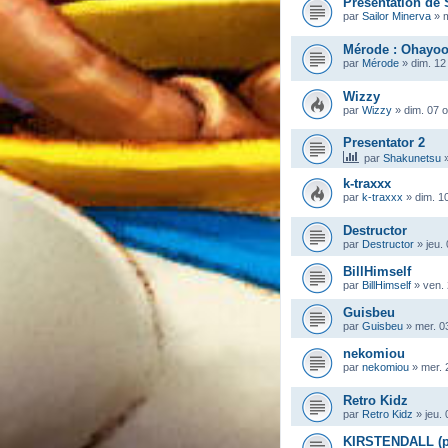
Présentation de 
par
Sailor Minerva
»
m
Mérode : Ohayoo
par
Mérode
»
dim. 12
Wizzy
par
Wizzy
»
dim. 07 
Presentator 2
par
Shakunetsu
k-traxxx
par
k-traxxx
»
dim. 1
Destructor
par
Destructor
»
jeu.
BillHimself
par
BillHimself
»
ven. 
Guisbeu
par
Guisbeu
»
mer. 0
nekomiou
par
nekomiou
»
mer. 
Retro Kidz
par
Retro Kidz
»
jeu.
KIRSTENDALL (pr