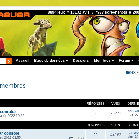
8894 jeux // 10132 avis // 7977 screenshots // 20
Accueil
Base de données
Dossiers
Membres
Forum
Index
s membres
RÉPONSES
VUES
DERNI
 comptes
par
Blo
7
20271
mar. 27
 août 2022 10:22
RÉPONSES
VUES
DERNI
ar console
par
Wiz
23
44182
dim. 14
rs 2017 01:55