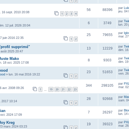
1
2
par
Lul
56
88396
jeu. 04
u. 16 sept. 2010 20:08
1
2
3
4
par
Twi
6
3749
lun. 20 
im. 12 juil. 2026 20:04
par
Igl
25
79655
mar. 27
7 juin 2016 22:35
1
2
"profil supprimé"
par
Twi
13
12229
dim. 16
 août 2025 20:47
 Juste Mako
par
Twi
8
9303
dim. 19
. 18 oct. 2025 17:08
wood
par
Twi
23
51653
ven. 26
wood
»
lun. 16 mai 2016 19:22
1
2
par
PX
344
298105
mar. 02
6 avr. 2008 09:26
1
19
20
21
22
23
…
par
Ma
28
92668
sam. 04
r. 2017 10:14
1
2
ian
par
Blo
7
26297
lun. 14
oct. 2024 17:09
Joy Kreg
par
PX
19
39323
mar. 26
23 mars 2024 03:23
1
2