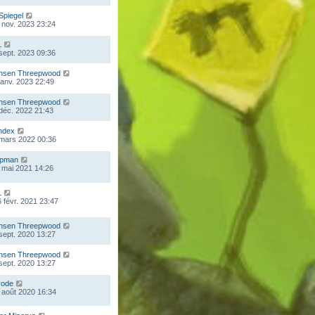
Spiegel
 nov. 2023 23:24
L
 sept. 2023 09:36
nsen Threepwood
 janv. 2023 22:49
nsen Threepwood
 déc. 2022 21:43
ndex
 mars 2022 00:36
mpman
 mai 2021 14:26
L
 févr. 2021 23:47
nsen Threepwood
 sept. 2020 13:27
nsen Threepwood
 sept. 2020 13:27
rode
 août 2020 16:34