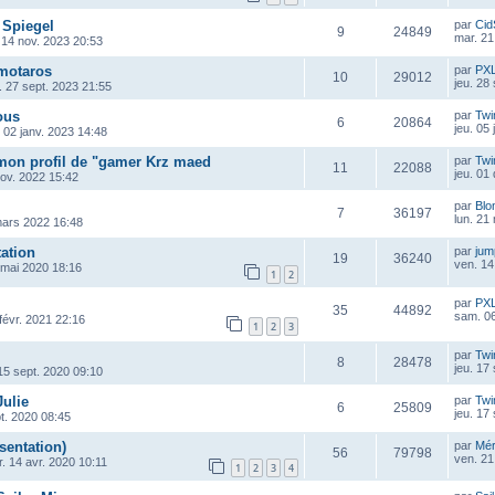
 Spiegel
par
Cid
9
24849
mar. 21
 14 nov. 2023 20:53
motaros
par
PX
10
29012
jeu. 28
. 27 sept. 2023 21:55
ous
par
Twi
6
20864
jeu. 05
. 02 janv. 2023 14:48
 mon profil de "gamer Krz maed
par
Twi
11
22088
jeu. 01
ov. 2022 15:42
par
Blo
7
36197
lun. 21
mars 2022 16:48
tation
par
ju
19
36240
ven. 14
 mai 2020 18:16
1
2
par
PX
35
44892
sam. 06
 févr. 2021 22:16
1
2
3
par
Twi
8
28478
jeu. 17
15 sept. 2020 09:10
Julie
par
Twi
6
25809
jeu. 17
pt. 2020 08:45
sentation)
par
Mé
56
79798
ven. 21
. 14 avr. 2020 10:11
1
2
3
4