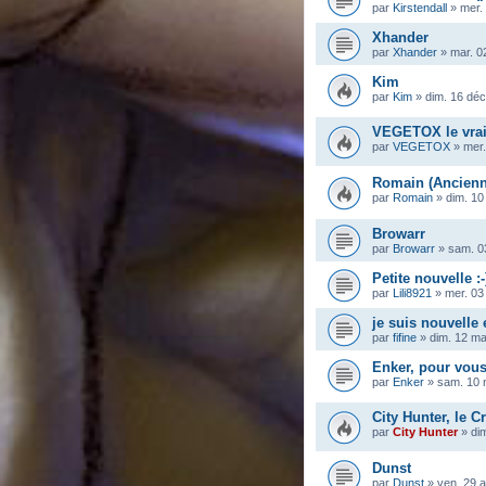
par
Kirstendall
»
mer.
Xhander
par
Xhander
»
mar. 0
Kim
par
Kim
»
dim. 16 déc
VEGETOX le vra
par
VEGETOX
»
mer.
Romain (Ancienn
par
Romain
»
dim. 10
Browarr
par
Browarr
»
sam. 0
Petite nouvelle :-
par
Lili8921
»
mer. 03
je suis nouvelle
par
fifine
»
dim. 12 m
Enker, pour vous
par
Enker
»
sam. 10 
City Hunter, le Cr
par
City Hunter
»
di
Dunst
par
Dunst
»
ven. 29 a