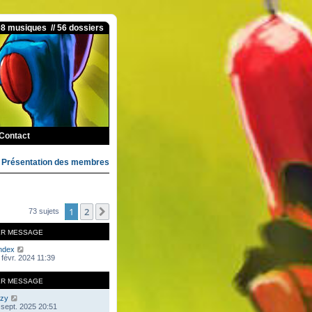
08 musiques // 56 dossiers
Contact
>
Présentation des membres
1
2
Suivante
73 sujets
ER MESSAGE
ndex
 févr. 2024 11:39
ER MESSAGE
zy
 sept. 2025 20:51