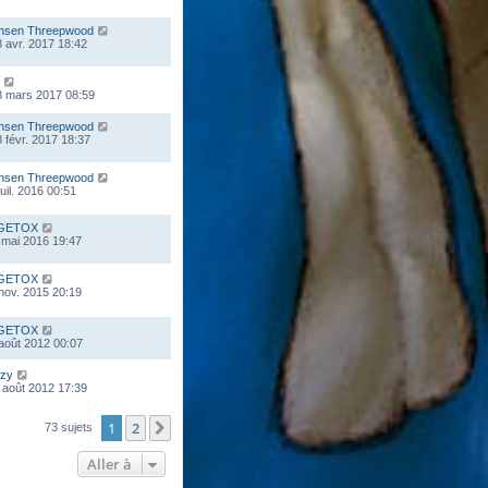
nsen Threepwood
 avr. 2017 18:42
8 mars 2017 08:59
nsen Threepwood
 févr. 2017 18:37
nsen Threepwood
juil. 2016 00:51
GETOX
 mai 2016 19:47
GETOX
 nov. 2015 20:19
GETOX
 août 2012 00:07
zy
 août 2012 17:39
1
2
Suivante
73 sujets
Aller à