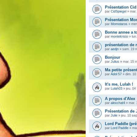
Présentation Cid
par
CidSpiegel
»
mar.
Présentation Mo
par
Momotaros
»
mer
Bonne annee a t
par
montekristo
»
lun
présentation de
par
aedjn
»
sam. 19 n
Bonjour
par
Julius
»
mar. 15 
Ma petite présen
par
Adol 57
»
dim. 10
It's me, Lulah !
par
Lulah03
»
jeu. 04
A propos d'Alex
par
alexchat4
»
mar. 
Présentation de 
par
Julie
»
jeu. 10 se
Lord Paddle (pré
par
Lord Paddle
»
mar