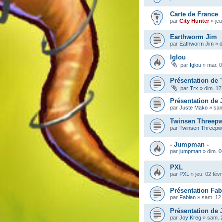
Carte de France
par
City Hunter
»
je
Earthworm Jim
par
Eathworm Jim
»
d
Iglou
par
Iglou
»
mar. 0
Présentation de 
par
Trx
»
dim. 17
Présentation de
par
Juste Mako
»
sam
Twinsen Threep
par
Twinsen Threep
- Jumpman -
par
jumpman
»
dim. 0
PXL
par
PXL
»
jeu. 02 fév
Présentation Fab
par
Fabian
»
sam. 12 
Présentation de 
par
Joy Kreg
»
sam. 