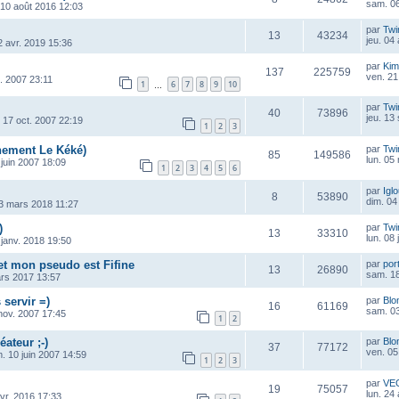
sam. 06
 10 août 2016 12:03
par
Twi
13
43234
jeu. 04
2 avr. 2019 15:36
par
Kim
137
225759
ven. 21
. 2007 23:11
1
6
7
8
9
10
…
i
par
Twi
40
73896
jeu. 13
 17 oct. 2007 22:19
1
2
3
ement Le Kéké)
par
Twi
85
149586
lun. 05
 juin 2007 18:09
1
2
3
4
5
6
par
Igl
8
53890
dim. 04
3 mars 2018 11:27
)
par
Twi
13
33310
lun. 08
 janv. 2018 19:50
 et mon pseudo est Fifine
par
por
13
26890
sam. 18
ars 2017 13:57
 servir =)
par
Blo
16
61169
sam. 03
nov. 2007 17:45
1
2
éateur ;-)
par
Blo
37
77172
ven. 05
m. 10 juin 2007 14:59
1
2
3
par
VE
19
75057
lun. 24
vr. 2016 17:33