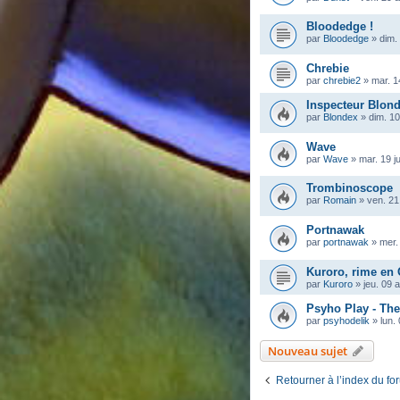
Bloodedge !
par
Bloodedge
»
dim.
Chrebie
par
chrebie2
»
mar. 1
Inspecteur Blon
par
Blondex
»
dim. 10
Wave
par
Wave
»
mar. 19 j
Trombinoscope
par
Romain
»
ven. 21
Portnawak
par
portnawak
»
mer.
Kuroro, rime en
par
Kuroro
»
jeu. 09 
Psyho Play - Th
par
psyhodelik
»
lun.
Nouveau sujet
Retourner à l’index du fo