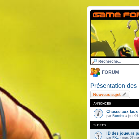
FORUM
Présentation de
Nouveau sujet
ANNONCES
Chasse aux faux
par
Blondex
»
jeu. 04
SUJETS
ID des joueurs p
par
PXL
»
mar. 07 ma