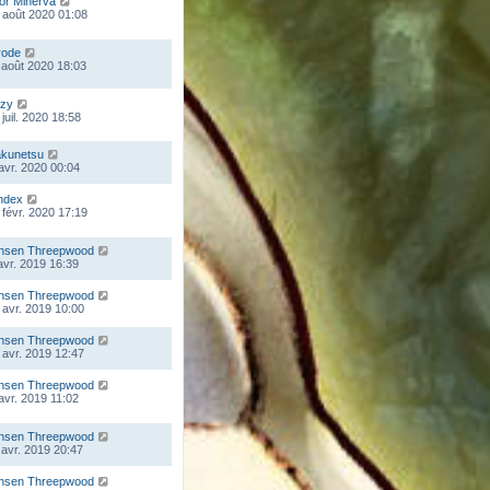
lor Minerva
 août 2020 01:08
rode
 août 2020 18:03
zy
juil. 2020 18:58
kunetsu
 avr. 2020 00:04
ndex
 févr. 2020 17:19
nsen Threepwood
 avr. 2019 16:39
nsen Threepwood
 avr. 2019 10:00
nsen Threepwood
 avr. 2019 12:47
nsen Threepwood
 avr. 2019 11:02
nsen Threepwood
 avr. 2019 20:47
nsen Threepwood