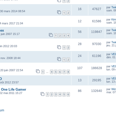
1
2
par
Twi
16
47627
sam. 08
 30 mars 2014 08:54
1
2
par
Kim
12
61586
sam. 1
4 mars 2017 21:04
dex
par
Twi
56
119847
sam. 18
 juin 2007 15:17
1
2
3
4
par
Twi
28
97030
jeu. 21 
uin 2012 20:03
1
2
par
VE
24
61196
dim. 01
 nov. 2008 18:44
1
2
par
VE
107
186628
lun. 09
 20 juin 2007 22:54
1
4
5
6
7
8
…
 O
par
VE
13
29195
lun. 13
août 2012 23:57
e One Life Gamer
par
Wiz
86
132640
mar. 07
 02 mai 2011 15:27
1
2
3
4
5
6
rum