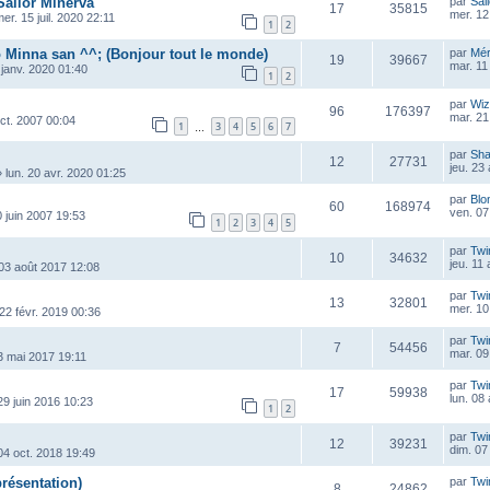
Sailor Minerva
par
Sai
17
35815
mer. 12
er. 15 juil. 2020 22:11
1
2
 Minna san ^^; (Bonjour tout le monde)
par
Mé
19
39667
mar. 11
 janv. 2020 01:40
1
2
par
Wiz
96
176397
mar. 21 
oct. 2007 00:04
1
3
4
5
6
7
…
par
Sha
12
27731
jeu. 23
»
lun. 20 avr. 2020 01:25
par
Blo
60
168974
ven. 07
0 juin 2007 19:53
1
2
3
4
5
par
Twi
10
34632
jeu. 11
 03 août 2017 12:08
par
Twi
13
32801
mer. 10
22 févr. 2019 00:36
par
Twi
7
54456
mar. 09
3 mai 2017 19:11
par
Twi
17
59938
lun. 08
29 juin 2016 10:23
1
2
par
Twi
12
39231
dim. 07
 04 oct. 2018 19:49
ésentation)
par
Twi
8
24862