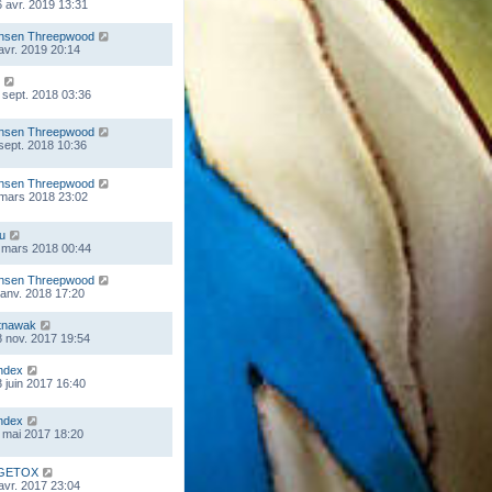
 avr. 2019 13:31
nsen Threepwood
 avr. 2019 20:14
 sept. 2018 03:36
nsen Threepwood
 sept. 2018 10:36
nsen Threepwood
 mars 2018 23:02
ou
 mars 2018 00:44
nsen Threepwood
 janv. 2018 17:20
tnawak
 nov. 2017 19:54
ndex
 juin 2017 16:40
ndex
 mai 2017 18:20
GETOX
 avr. 2017 23:04