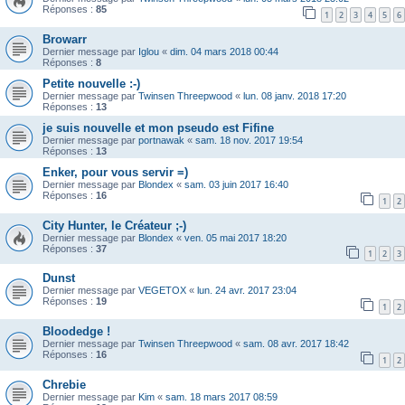
Réponses :
85
1
2
3
4
5
6
Browarr
Dernier message par
Iglou
«
dim. 04 mars 2018 00:44
Réponses :
8
Petite nouvelle :-)
Dernier message par
Twinsen Threepwood
«
lun. 08 janv. 2018 17:20
Réponses :
13
je suis nouvelle et mon pseudo est Fifine
Dernier message par
portnawak
«
sam. 18 nov. 2017 19:54
Réponses :
13
Enker, pour vous servir =)
Dernier message par
Blondex
«
sam. 03 juin 2017 16:40
Réponses :
16
1
2
City Hunter, le Créateur ;-)
Dernier message par
Blondex
«
ven. 05 mai 2017 18:20
Réponses :
37
1
2
3
Dunst
Dernier message par
VEGETOX
«
lun. 24 avr. 2017 23:04
Réponses :
19
1
2
Bloodedge !
Dernier message par
Twinsen Threepwood
«
sam. 08 avr. 2017 18:42
Réponses :
16
1
2
Chrebie
Dernier message par
Kim
«
sam. 18 mars 2017 08:59