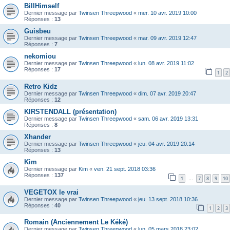
BillHimself
Dernier message par
Twinsen Threepwood
«
mer. 10 avr. 2019 10:00
Réponses :
13
Guisbeu
Dernier message par
Twinsen Threepwood
«
mar. 09 avr. 2019 12:47
Réponses :
7
nekomiou
Dernier message par
Twinsen Threepwood
«
lun. 08 avr. 2019 11:02
Réponses :
17
1
2
Retro Kidz
Dernier message par
Twinsen Threepwood
«
dim. 07 avr. 2019 20:47
Réponses :
12
KIRSTENDALL (présentation)
Dernier message par
Twinsen Threepwood
«
sam. 06 avr. 2019 13:31
Réponses :
8
Xhander
Dernier message par
Twinsen Threepwood
«
jeu. 04 avr. 2019 20:14
Réponses :
13
Kim
Dernier message par
Kim
«
ven. 21 sept. 2018 03:36
Réponses :
137
1
7
8
9
10
…
VEGETOX le vrai
Dernier message par
Twinsen Threepwood
«
jeu. 13 sept. 2018 10:36
Réponses :
40
1
2
3
Romain (Anciennement Le Kéké)
Dernier message par
Twinsen Threepwood
«
lun. 05 mars 2018 23:02