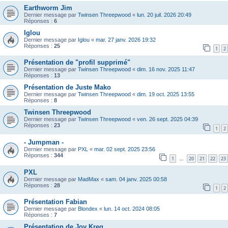
Earthworm Jim
Dernier message par
Twinsen Threepwood
«
lun. 20 juil. 2026 20:49
Réponses :
6
Iglou
Dernier message par
Iglou
«
mar. 27 janv. 2026 19:32
Réponses :
25
1
2
Présentation de "profil supprimé"
Dernier message par
Twinsen Threepwood
«
dim. 16 nov. 2025 11:47
Réponses :
13
Présentation de Juste Mako
Dernier message par
Twinsen Threepwood
«
dim. 19 oct. 2025 13:55
Réponses :
8
Twinsen Threepwood
Dernier message par
Twinsen Threepwood
«
ven. 26 sept. 2025 04:39
Réponses :
23
1
2
- Jumpman -
Dernier message par
PXL
«
mar. 02 sept. 2025 23:56
Réponses :
344
1
20
21
22
23
…
PXL
Dernier message par
MadMax
«
sam. 04 janv. 2025 00:58
Réponses :
28
1
2
Présentation Fabian
Dernier message par
Blondex
«
lun. 14 oct. 2024 08:05
Réponses :
7
Présentation de Joy Kreg