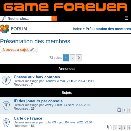
☰
FORUM
Index
>
Présentation des membres
Présentation des membres
Nouveau sujet
1
2
Suivante
73 sujets
Annonces
Chasse aux faux comptes
Dernier message par
Blondex
«
mar. 27 févr. 2024 11:39
Réponses :
7
Sujets
ID des joueurs par console
Dernier message par
Wizzy
«
dim. 14 sept. 2025 20:51
Réponses :
23
1
2
Carte de France
Dernier message par
Lulah03
«
jeu. 04 févr. 2021 22:04
Réponses :
56
1
2
3
4