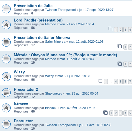
Présentation de Julie
Dernier message par
Twinsen Threepwood
«
jeu. 17 sept. 2020 13:27
Réponses :
6
Lord Paddle (présentation)
Dernier message par
Mérode
«
ven. 21 août 2020 16:34
Réponses :
56
1
2
3
4
Présentation de Sailor Minerva
Dernier message par
Sailor Minerva
«
mer. 12 août 2020 01:08
Réponses :
17
1
2
Mérode : Ohayoo Minna san ^^; (Bonjour tout le monde)
Dernier message par
Mérode
«
mar. 11 août 2020 18:03
Réponses :
19
1
2
Wizzy
Dernier message par
Wizzy
«
mar. 21 juil. 2020 18:58
Réponses :
96
1
4
5
6
7
…
Presentator 2
Dernier message par
Shakunetsu
«
jeu. 23 avr. 2020 00:04
Réponses :
12
k-traxxx
Dernier message par
Blondex
«
ven. 07 févr. 2020 17:19
Réponses :
60
1
2
3
4
5
Destructor
Dernier message par
Twinsen Threepwood
«
jeu. 11 avr. 2019 16:39
Réponses :
10