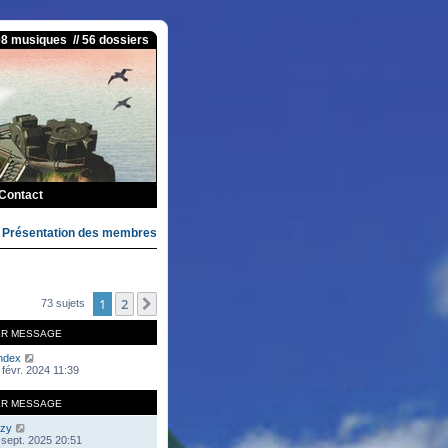
08 musiques // 56 dossiers
Contact
>
Présentation des membres
1
2
Suivante
73 sujets
ER MESSAGE
ndex
 févr. 2024 11:39
ER MESSAGE
zy
 sept. 2025 20:51