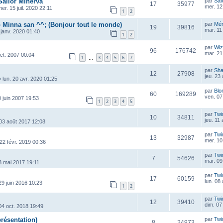
Sailor Minerva
par
Sai
17
35977
mer. 12
er. 15 juil. 2020 22:11
1
2
 Minna san ^^; (Bonjour tout le monde)
par
Mé
19
39816
mar. 11
 janv. 2020 01:40
1
2
par
Wiz
96
176742
mar. 21 
oct. 2007 00:04
1
3
4
5
6
7
…
par
Sha
12
27908
jeu. 23
»
lun. 20 avr. 2020 01:25
par
Blo
60
169289
ven. 07
0 juin 2007 19:53
1
2
3
4
5
par
Twi
10
34811
jeu. 11
 03 août 2017 12:08
par
Twi
13
32987
mer. 10
22 févr. 2019 00:36
par
Twi
7
54626
mar. 09
3 mai 2017 19:11
par
Twi
17
60159
lun. 08
29 juin 2016 10:23
1
2
par
Twi
12
39410
dim. 07
 04 oct. 2018 19:49
ésentation)
par
Twi
8
24973