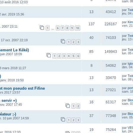
sam. 06
 10 août 2016 12:03
par
Twi
13
43412
jeu. 04
2 avr. 2019 15:36
par
Kim
137
226167
ven. 21
. 2007 23:11
1
6
7
8
9
10
…
i
par
Twi
40
74103
jeu. 13
 17 oct. 2007 22:19
1
2
3
ement Le Kéké)
par
Twi
85
149943
lun. 05
 juin 2007 18:09
1
2
3
4
5
6
par
Igl
8
54062
dim. 04
3 mars 2018 11:27
)
par
Twi
13
33470
lun. 08
 janv. 2018 19:50
 et mon pseudo est Fifine
par
por
13
27021
sam. 18
ars 2017 13:57
 servir =)
par
Blo
16
61317
sam. 03
nov. 2007 17:45
1
2
éateur ;-)
par
Blo
37
77348
ven. 05
m. 10 juin 2007 14:59
1
2
3
par
VE
19
75264
lun. 24
vr. 2016 17:33