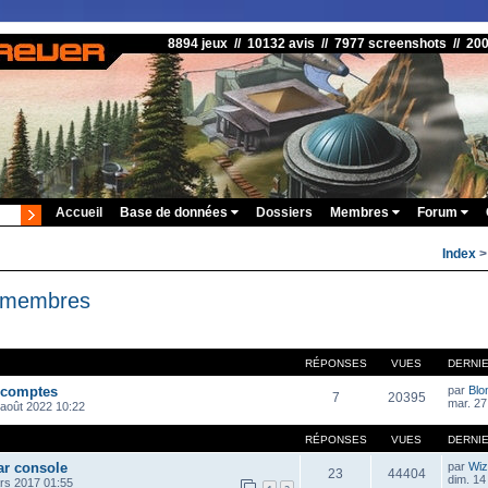
8894 jeux // 10132 avis // 7977 screenshots // 20
Accueil
Base de données
Dossiers
Membres
Forum
Index
s membres
RÉPONSES
VUES
DERNI
 comptes
par
Blo
7
20395
mar. 27
 août 2022 10:22
RÉPONSES
VUES
DERNI
ar console
par
Wiz
23
44404
dim. 14
rs 2017 01:55