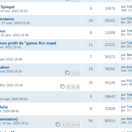
 Spiegel
par
Cid
9
24976
mar. 21
 14 nov. 2023 20:53
motaros
par
PX
10
29162
jeu. 28
. 27 sept. 2023 21:55
ous
par
Twi
6
21008
jeu. 05
. 02 janv. 2023 14:48
 mon profil de "gamer Krz maed
par
Twi
11
22221
jeu. 01
ov. 2022 15:42
par
Blo
7
36371
lun. 21
mars 2022 16:48
tation
par
ju
19
36391
ven. 14
 mai 2020 18:16
1
2
par
PX
35
45126
sam. 06
 févr. 2021 22:16
1
2
3
par
Twi
8
28643
jeu. 17
15 sept. 2020 09:10
Julie
par
Twi
6
25928
jeu. 17
pt. 2020 08:45
sentation)
par
Mé
56
80013
ven. 21
. 14 avr. 2020 10:11
1
2
3
4