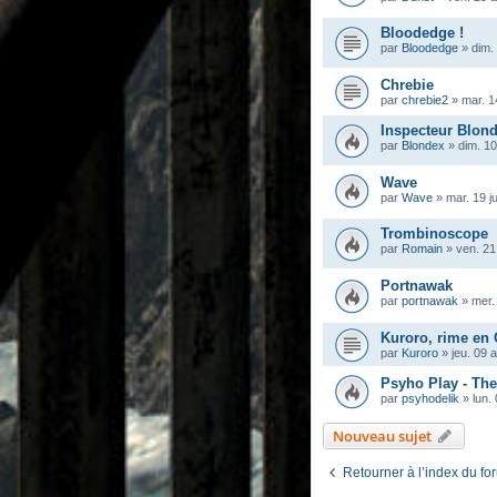
Bloodedge !
par
Bloodedge
»
dim.
Chrebie
par
chrebie2
»
mar. 1
Inspecteur Blon
par
Blondex
»
dim. 10
Wave
par
Wave
»
mar. 19 j
Trombinoscope
par
Romain
»
ven. 21
Portnawak
par
portnawak
»
mer.
Kuroro, rime en
par
Kuroro
»
jeu. 09 
Psyho Play - Th
par
psyhodelik
»
lun.
Nouveau sujet
Retourner à l’index du fo