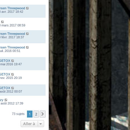
nsen Threepwood
 avr. 2017 18:42
8 mars 2017 08:59
nsen Threepwood
 févr. 2017 18:37
nsen Threepwood
juil. 2016 00:51
GETOX
 mai 2016 19:47
GETOX
 nov. 2015 20:19
GETOX
 août 2012 00:07
zy
 août 2012 17:39
1
2
Suivante
73 sujets
Aller à