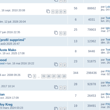
1
2
par
Lul
56
88662
jeu. 04
u. 16 sept. 2010 20:08
1
2
3
4
par
Twi
6
4031
lun. 20 
im. 12 juil. 2026 20:04
par
Igl
25
79903
mar. 27
7 juin 2016 22:35
1
2
"profil supprimé"
par
Twi
13
12362
dim. 16
 août 2025 20:47
 Juste Mako
par
Twi
8
9446
dim. 19
. 18 oct. 2025 17:08
wood
par
Twi
23
51875
ven. 26
wood
»
lun. 16 mai 2016 19:22
1
2
par
PX
344
298436
mar. 02
6 avr. 2008 09:26
1
19
20
21
22
23
…
par
Ma
28
92878
sam. 04
r. 2017 10:14
1
2
ian
par
Blo
7
26453
lun. 14
oct. 2024 17:09
Joy Kreg
par
PX
19
39491
mar. 26
23 mars 2024 03:23
1
2