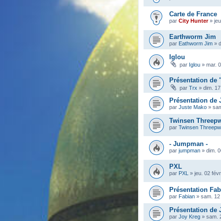
Carte de France
par
City Hunter
»
je
Earthworm Jim
par
Eathworm Jim
»
d
Iglou
par
Iglou
»
mar. 0
Présentation de 
par
Trx
»
dim. 17
Présentation de
par
Juste Mako
»
sam
Twinsen Threep
par
Twinsen Threep
- Jumpman -
par
jumpman
»
dim. 0
PXL
par
PXL
»
jeu. 02 fév
Présentation Fab
par
Fabian
»
sam. 12 
Présentation de 
par
Joy Kreg
»
sam. 