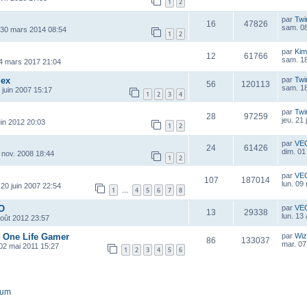
1
2
par
Twi
16
47826
sam. 08
 30 mars 2014 08:54
1
2
par
Kim
12
61766
sam. 1
4 mars 2017 21:04
dex
par
Twi
56
120113
sam. 18
 juin 2007 15:17
1
2
3
4
par
Twi
28
97259
jeu. 21 
uin 2012 20:03
1
2
par
VE
24
61426
dim. 01
 nov. 2008 18:44
1
2
par
VE
107
187014
lun. 09
 20 juin 2007 22:54
1
4
5
6
7
8
…
 O
par
VE
13
29338
lun. 13
août 2012 23:57
e One Life Gamer
par
Wiz
86
133037
mar. 07
 02 mai 2011 15:27
1
2
3
4
5
6
rum