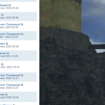
Spiegel
 nov. 2023 23:24
L
 sept. 2023 09:36
nsen Threepwood
 janv. 2023 22:49
nsen Threepwood
 déc. 2022 21:43
ndex
 mars 2022 00:36
mpman
 mai 2021 14:26
L
 févr. 2021 23:47
nsen Threepwood
 sept. 2020 13:27
nsen Threepwood
 sept. 2020 13:27
rode
 août 2020 16:34