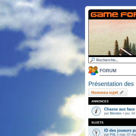
FORUM
Présentation de
Nouveau sujet
ANNONCES
Chasse aux faux
par
Blondex
»
jeu. 04
SUJETS
ID des joueurs p
par
PXL
»
mar. 07 ma