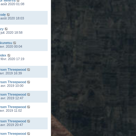
lor Minerva
 août 2020 01:08
rode
 août 2020 18:03
zy
juil. 2020 18:58
kunetsu
 avr. 2020 00:04
ndex
 févr. 2020 17:19
nsen Threepwood
 avr. 2019 16:39
nsen Threepwood
 avr. 2019 10:00
nsen Threepwood
 avr. 2019 12:47
nsen Threepwood
 avr. 2019 11:02
nsen Threepwood
 avr. 2019 20:47
nsen Threepwood