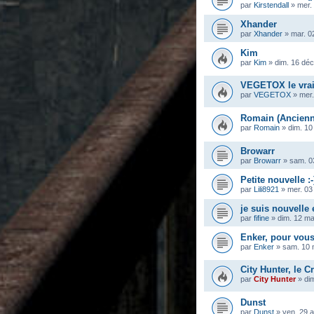
par
Kirstendall
»
mer.
Xhander
par
Xhander
»
mar. 0
Kim
par
Kim
»
dim. 16 déc
VEGETOX le vra
par
VEGETOX
»
mer.
Romain (Ancienn
par
Romain
»
dim. 10
Browarr
par
Browarr
»
sam. 0
Petite nouvelle :-
par
Lili8921
»
mer. 03
je suis nouvelle
par
fifine
»
dim. 12 m
Enker, pour vous
par
Enker
»
sam. 10 
City Hunter, le Cr
par
City Hunter
»
di
Dunst
par
Dunst
»
ven. 29 a