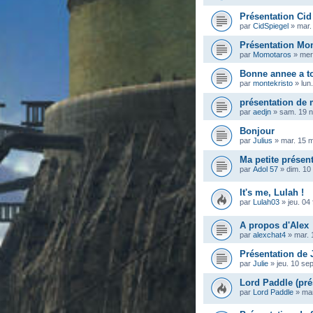
Présentation Cid
par
CidSpiegel
»
mar.
Présentation Mo
par
Momotaros
»
mer
Bonne annee a t
par
montekristo
»
lun
présentation de
par
aedjn
»
sam. 19 n
Bonjour
par
Julius
»
mar. 15 
Ma petite présen
par
Adol 57
»
dim. 10
It's me, Lulah !
par
Lulah03
»
jeu. 04
A propos d'Alex
par
alexchat4
»
mar. 
Présentation de 
par
Julie
»
jeu. 10 se
Lord Paddle (pré
par
Lord Paddle
»
mar