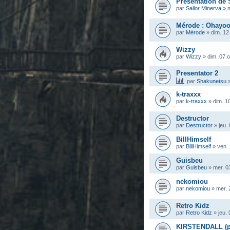
Présentation de 
par
Sailor Minerva
»
m
Mérode : Ohayoo
par
Mérode
»
dim. 12
Wizzy
par
Wizzy
»
dim. 07 
Presentator 2
par
Shakunetsu
k-traxxx
par
k-traxxx
»
dim. 1
Destructor
par
Destructor
»
jeu.
BillHimself
par
BillHimself
»
ven. 
Guisbeu
par
Guisbeu
»
mer. 0
nekomiou
par
nekomiou
»
mer. 
Retro Kidz
par
Retro Kidz
»
jeu.
KIRSTENDALL (pr