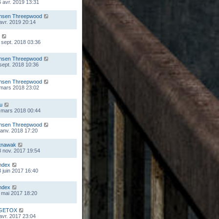
 avr. 2019 13:31
nsen Threepwood
 avr. 2019 20:14
 sept. 2018 03:36
nsen Threepwood
 sept. 2018 10:36
nsen Threepwood
 mars 2018 23:02
ou
 mars 2018 00:44
nsen Threepwood
 janv. 2018 17:20
tnawak
 nov. 2017 19:54
ndex
 juin 2017 16:40
ndex
 mai 2017 18:20
GETOX
 avr. 2017 23:04