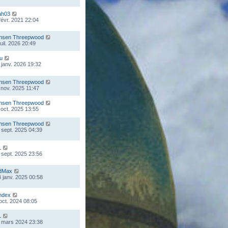
ah03
 févr. 2021 22:04
nsen Threepwood
juil. 2026 20:49
ou
 janv. 2026 19:32
nsen Threepwood
 nov. 2025 11:47
nsen Threepwood
 oct. 2025 13:55
nsen Threepwood
 sept. 2025 04:39
L
 sept. 2025 23:56
dMax
 janv. 2025 00:58
ndex
 oct. 2024 08:05
L
 mars 2024 23:38