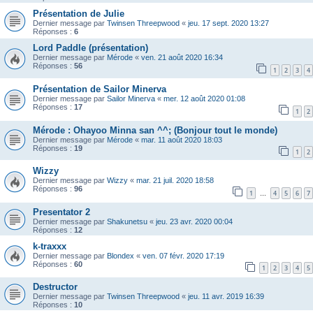
Présentation de Julie
Dernier message par
Twinsen Threepwood
«
jeu. 17 sept. 2020 13:27
Réponses :
6
Lord Paddle (présentation)
Dernier message par
Mérode
«
ven. 21 août 2020 16:34
Réponses :
56
1
2
3
4
Présentation de Sailor Minerva
Dernier message par
Sailor Minerva
«
mer. 12 août 2020 01:08
Réponses :
17
1
2
Mérode : Ohayoo Minna san ^^; (Bonjour tout le monde)
Dernier message par
Mérode
«
mar. 11 août 2020 18:03
Réponses :
19
1
2
Wizzy
Dernier message par
Wizzy
«
mar. 21 juil. 2020 18:58
Réponses :
96
1
4
5
6
7
…
Presentator 2
Dernier message par
Shakunetsu
«
jeu. 23 avr. 2020 00:04
Réponses :
12
k-traxxx
Dernier message par
Blondex
«
ven. 07 févr. 2020 17:19
Réponses :
60
1
2
3
4
5
Destructor
Dernier message par
Twinsen Threepwood
«
jeu. 11 avr. 2019 16:39
Réponses :
10