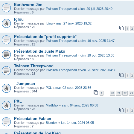
Earthworm Jim
Dernier message par
Twinsen Threepwood
«
lun. 20 juil. 2026 20:49
Réponses :
6
Iglou
Dernier message par
Iglou
«
mar. 27 janv. 2026 19:32
Réponses :
25
1
2
Présentation de "profil supprimé"
Dernier message par
Twinsen Threepwood
«
dim. 16 nov. 2025 11:47
Réponses :
13
Présentation de Juste Mako
Dernier message par
Twinsen Threepwood
«
dim. 19 oct. 2025 13:55
Réponses :
8
Twinsen Threepwood
Dernier message par
Twinsen Threepwood
«
ven. 26 sept. 2025 04:39
Réponses :
23
1
2
- Jumpman -
Dernier message par
PXL
«
mar. 02 sept. 2025 23:56
Réponses :
344
1
20
21
22
23
…
PXL
Dernier message par
MadMax
«
sam. 04 janv. 2025 00:58
Réponses :
28
1
2
Présentation Fabian
Dernier message par
Blondex
«
lun. 14 oct. 2024 08:05
Réponses :
7
Présentation de Joy Kreg