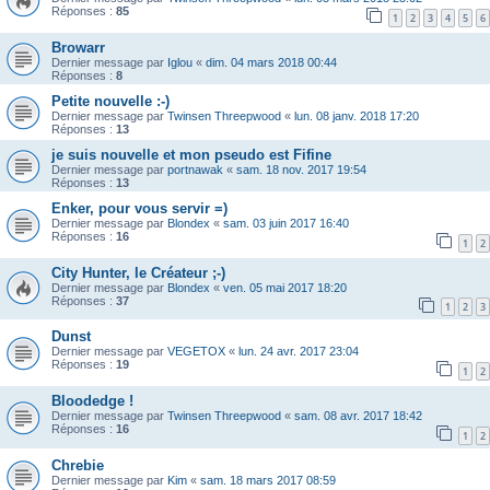
Réponses :
85
1
2
3
4
5
6
Browarr
Dernier message par
Iglou
«
dim. 04 mars 2018 00:44
Réponses :
8
Petite nouvelle :-)
Dernier message par
Twinsen Threepwood
«
lun. 08 janv. 2018 17:20
Réponses :
13
je suis nouvelle et mon pseudo est Fifine
Dernier message par
portnawak
«
sam. 18 nov. 2017 19:54
Réponses :
13
Enker, pour vous servir =)
Dernier message par
Blondex
«
sam. 03 juin 2017 16:40
Réponses :
16
1
2
City Hunter, le Créateur ;-)
Dernier message par
Blondex
«
ven. 05 mai 2017 18:20
Réponses :
37
1
2
3
Dunst
Dernier message par
VEGETOX
«
lun. 24 avr. 2017 23:04
Réponses :
19
1
2
Bloodedge !
Dernier message par
Twinsen Threepwood
«
sam. 08 avr. 2017 18:42
Réponses :
16
1
2
Chrebie
Dernier message par
Kim
«
sam. 18 mars 2017 08:59