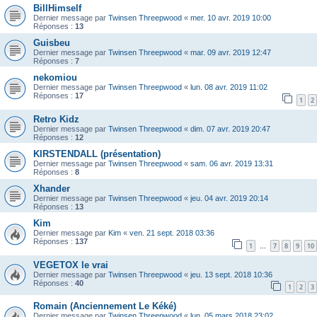
BillHimself
Dernier message par
Twinsen Threepwood
«
mer. 10 avr. 2019 10:00
Réponses :
13
Guisbeu
Dernier message par
Twinsen Threepwood
«
mar. 09 avr. 2019 12:47
Réponses :
7
nekomiou
Dernier message par
Twinsen Threepwood
«
lun. 08 avr. 2019 11:02
Réponses :
17
1
2
Retro Kidz
Dernier message par
Twinsen Threepwood
«
dim. 07 avr. 2019 20:47
Réponses :
12
KIRSTENDALL (présentation)
Dernier message par
Twinsen Threepwood
«
sam. 06 avr. 2019 13:31
Réponses :
8
Xhander
Dernier message par
Twinsen Threepwood
«
jeu. 04 avr. 2019 20:14
Réponses :
13
Kim
Dernier message par
Kim
«
ven. 21 sept. 2018 03:36
Réponses :
137
1
7
8
9
10
…
VEGETOX le vrai
Dernier message par
Twinsen Threepwood
«
jeu. 13 sept. 2018 10:36
Réponses :
40
1
2
3
Romain (Anciennement Le Kéké)
Dernier message par
Twinsen Threepwood
«
lun. 05 mars 2018 23:02