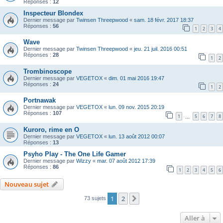
Réponses :
12
Inspecteur Blondex
Dernier message par
Twinsen Threepwood
«
sam. 18 févr. 2017 18:37
Réponses :
56
1
2
3
4
Wave
Dernier message par
Twinsen Threepwood
«
jeu. 21 juil. 2016 00:51
Réponses :
28
1
2
Trombinoscope
Dernier message par
VEGETOX
«
dim. 01 mai 2016 19:47
Réponses :
24
1
2
Portnawak
Dernier message par
VEGETOX
«
lun. 09 nov. 2015 20:19
Réponses :
107
1
5
6
7
8
…
Kuroro, rime en O
Dernier message par
VEGETOX
«
lun. 13 août 2012 00:07
Réponses :
13
Psyho Play - The One Life Gamer
Dernier message par
Wizzy
«
mar. 07 août 2012 17:39
Réponses :
86
1
2
3
4
5
6
Nouveau sujet
1
2
Suivante
73 sujets
Aller à