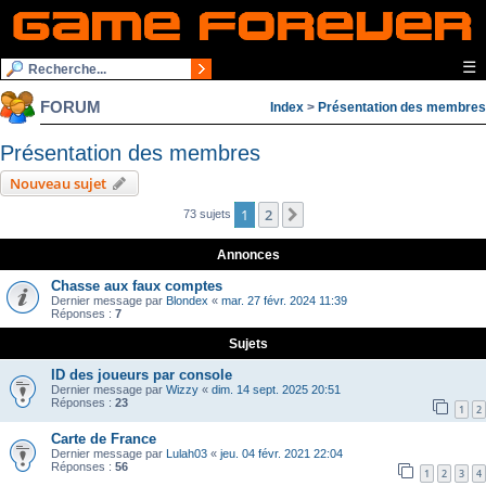
☰
FORUM
Index
>
Présentation des membres
Présentation des membres
Nouveau sujet
1
2
Suivante
73 sujets
Annonces
Chasse aux faux comptes
Dernier message par
Blondex
«
mar. 27 févr. 2024 11:39
Réponses :
7
Sujets
ID des joueurs par console
Dernier message par
Wizzy
«
dim. 14 sept. 2025 20:51
Réponses :
23
1
2
Carte de France
Dernier message par
Lulah03
«
jeu. 04 févr. 2021 22:04
Réponses :
56
1
2
3
4