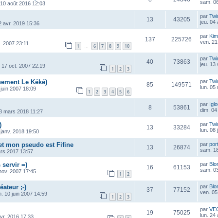
sam. 06
 10 août 2016 12:03
par
Twi
13
43205
jeu. 04
2 avr. 2019 15:36
par
Kim
137
225726
ven. 21
. 2007 23:11
1
6
7
8
9
10
…
i
par
Twi
40
73863
jeu. 13
 17 oct. 2007 22:19
1
2
3
ement Le Kéké)
par
Twi
85
149571
lun. 05
 juin 2007 18:09
1
2
3
4
5
6
par
Igl
8
53861
dim. 04
3 mars 2018 11:27
)
par
Twi
13
33284
lun. 08
 janv. 2018 19:50
 et mon pseudo est Fifine
par
por
13
26874
sam. 18
ars 2017 13:57
 servir =)
par
Blo
16
61153
sam. 03
nov. 2007 17:45
1
2
éateur ;-)
par
Blo
37
77152
ven. 05
m. 10 juin 2007 14:59
1
2
3
par
VE
19
75025
lun. 24
vr. 2016 17:33