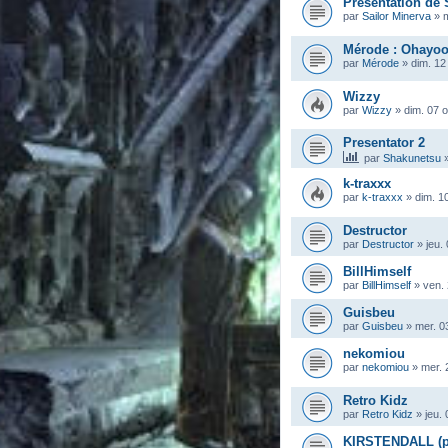
Présentation de 
par
Sailor Minerva
»
m
Mérode : Ohayoo
par
Mérode
»
dim. 12
Wizzy
par
Wizzy
»
dim. 07 
Presentator 2
par
Shakunetsu
k-traxxx
par
k-traxxx
»
dim. 1
Destructor
par
Destructor
»
jeu.
BillHimself
par
BillHimself
»
ven. 
Guisbeu
par
Guisbeu
»
mer. 0
nekomiou
par
nekomiou
»
mer. 
Retro Kidz
par
Retro Kidz
»
jeu.
KIRSTENDALL (pr