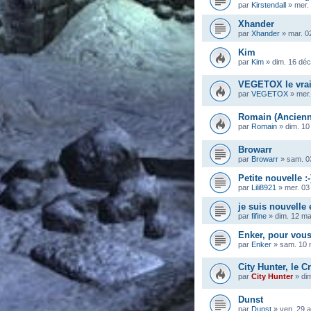
par
Kirstendall
»
mer.
Xhander
par
Xhander
»
mar. 0
Kim
par
Kim
»
dim. 16 déc
VEGETOX le vra
par
VEGETOX
»
mer.
Romain (Ancienn
par
Romain
»
dim. 10
Browarr
par
Browarr
»
sam. 0
Petite nouvelle :-
par
Lili8921
»
mer. 03
je suis nouvelle
par
fifine
»
dim. 12 m
Enker, pour vous
par
Enker
»
sam. 10 
City Hunter, le Cr
par
City Hunter
»
di
Dunst
par
Dunst
»
ven. 29 a