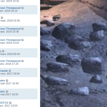
 avr. 2019 13:31
nsen Threepwood
 avr. 2019 20:14
 sept. 2018 03:36
nsen Threepwood
 sept. 2018 10:36
nsen Threepwood
 mars 2018 23:02
ou
 mars 2018 00:44
nsen Threepwood
 janv. 2018 17:20
tnawak
 nov. 2017 19:54
ndex
 juin 2017 16:40
ndex
 mai 2017 18:20
GETOX
 avr. 2017 23:04