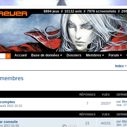
8894 jeux // 10132 avis // 7976 screenshots // 20
Accueil
Base de données
Dossiers
Membres
Forum
Index
s membres
RÉPONSES
VUES
DERNI
 comptes
par
Blo
7
20257
mar. 27
 août 2022 10:22
RÉPONSES
VUES
DERNI
ar console
par
Wiz
23
44151
dim. 14
rs 2017 01:55