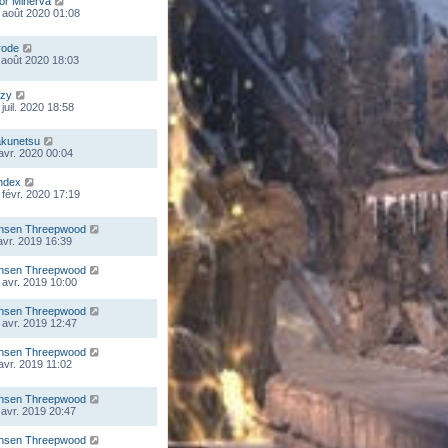
lor Minerva
 août 2020 01:08
rode
 août 2020 18:03
zy
juil. 2020 18:58
kunetsu
 avr. 2020 00:04
ndex
 févr. 2020 17:19
nsen Threepwood
 avr. 2019 16:39
nsen Threepwood
 avr. 2019 10:00
nsen Threepwood
 avr. 2019 12:47
nsen Threepwood
 avr. 2019 11:02
nsen Threepwood
 avr. 2019 20:47
nsen Threepwood