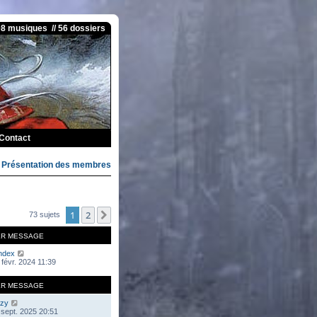
08 musiques // 56 dossiers
Contact
>
Présentation des membres
1
2
Suivante
73 sujets
ER MESSAGE
ndex
 févr. 2024 11:39
ER MESSAGE
zy
 sept. 2025 20:51