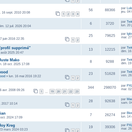
1
2
par
Lul
56
88366
jeu. 04
u. 16 sept. 2010 20:08
1
2
3
4
par
Twi
6
3720
lun. 20 
im. 12 juil. 2026 20:04
par
Igl
25
79625
mar. 27
7 juin 2016 22:35
1
2
"profil supprimé"
par
Twi
13
12215
dim. 16
 août 2025 20:47
 Juste Mako
par
Twi
8
9288
dim. 19
. 18 oct. 2025 17:08
wood
par
Twi
23
51628
ven. 26
wood
»
lun. 16 mai 2016 19:22
1
2
par
PX
344
298070
mar. 02
6 avr. 2008 09:26
1
19
20
21
22
23
…
par
Ma
28
92638
sam. 04
r. 2017 10:14
1
2
ian
par
Blo
7
26274
lun. 14
oct. 2024 17:09
Joy Kreg
par
PX
19
39306
mar. 26
23 mars 2024 03:23
1
2