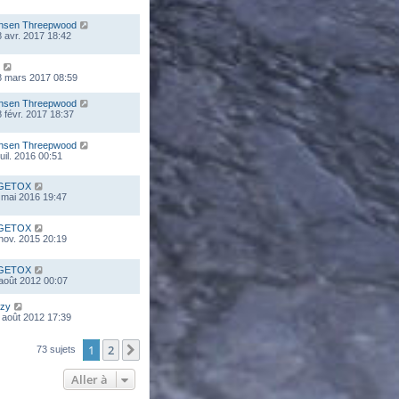
nsen Threepwood
 avr. 2017 18:42
8 mars 2017 08:59
nsen Threepwood
 févr. 2017 18:37
nsen Threepwood
juil. 2016 00:51
GETOX
 mai 2016 19:47
GETOX
 nov. 2015 20:19
GETOX
 août 2012 00:07
zy
 août 2012 17:39
1
2
Suivante
73 sujets
Aller à