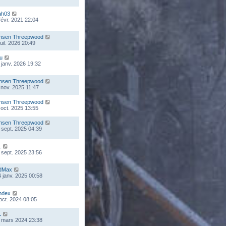
ah03
 févr. 2021 22:04
nsen Threepwood
juil. 2026 20:49
ou
 janv. 2026 19:32
nsen Threepwood
 nov. 2025 11:47
nsen Threepwood
 oct. 2025 13:55
nsen Threepwood
 sept. 2025 04:39
L
 sept. 2025 23:56
dMax
 janv. 2025 00:58
ndex
 oct. 2024 08:05
L
 mars 2024 23:38