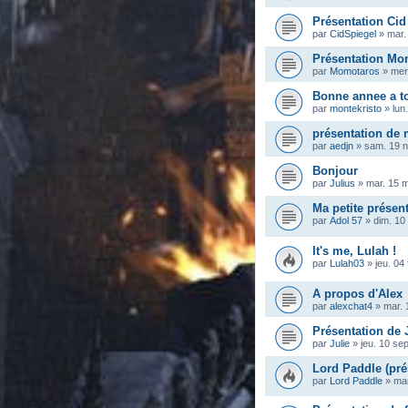
Présentation Cid
par
CidSpiegel
»
mar.
Présentation Mo
par
Momotaros
»
mer
Bonne annee a t
par
montekristo
»
lun
présentation de
par
aedjn
»
sam. 19 n
Bonjour
par
Julius
»
mar. 15 
Ma petite présen
par
Adol 57
»
dim. 10
It's me, Lulah !
par
Lulah03
»
jeu. 04
A propos d'Alex
par
alexchat4
»
mar. 
Présentation de 
par
Julie
»
jeu. 10 se
Lord Paddle (pré
par
Lord Paddle
»
mar