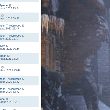
Spiegel
 nov. 2023 23:24
L
 sept. 2023 09:36
nsen Threepwood
 janv. 2023 22:49
nsen Threepwood
 déc. 2022 21:43
ndex
 mars 2022 00:36
mpman
 mai 2021 14:26
L
 févr. 2021 23:47
nsen Threepwood
 sept. 2020 13:27
nsen Threepwood
 sept. 2020 13:27
rode
 août 2020 16:34