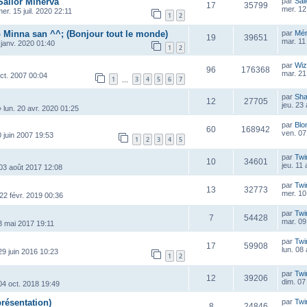
Sailor Minerva
par
Sai
17
35799
mer. 12
er. 15 juil. 2020 22:11
1
2
 Minna san ^^; (Bonjour tout le monde)
par
Mé
19
39651
mar. 11
 janv. 2020 01:40
1
2
par
Wiz
96
176368
mar. 21 
oct. 2007 00:04
1
3
4
5
6
7
…
par
Sha
12
27705
jeu. 23
»
lun. 20 avr. 2020 01:25
par
Blo
60
168942
ven. 07
0 juin 2007 19:53
1
2
3
4
5
par
Twi
10
34601
jeu. 11
 03 août 2017 12:08
par
Twi
13
32773
mer. 10
22 févr. 2019 00:36
par
Twi
7
54428
mar. 09
3 mai 2017 19:11
par
Twi
17
59908
lun. 08
29 juin 2016 10:23
1
2
par
Twi
12
39206
dim. 07
 04 oct. 2018 19:49
ésentation)
par
Twi
8
24846