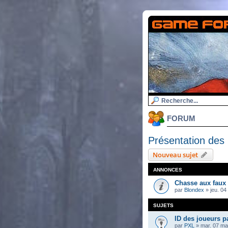
FORUM
Présentation de
Nouveau sujet
ANNONCES
Chasse aux faux
par
Blondex
»
jeu. 04
SUJETS
ID des joueurs p
par
PXL
»
mar. 07 ma