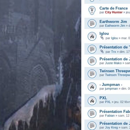
Carte de France
par
City Hunter
»
je
Earthworm Jim
par
Eathworm Jim
»
d
Iglou
par
Iglou
»
mar. 0
Présentation de 
par
Trx
»
dim. 17
Présentation de
par
Juste Mako
»
sam
Twinsen Threep
par
Twinsen Threep
- Jumpman -
par
jumpman
»
dim. 0
PXL
par
PXL
»
jeu. 02 fév
Présentation Fab
par
Fabian
»
sam. 12 
Présentation de 
par
Joy Kreg
»
sam. 