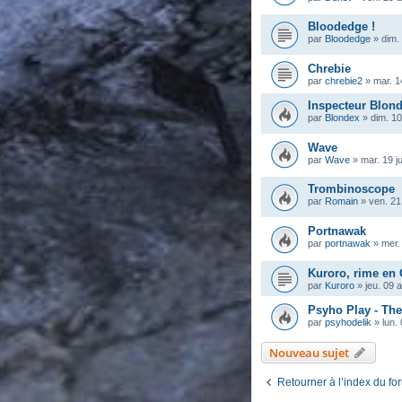
Bloodedge !
par
Bloodedge
»
dim.
Chrebie
par
chrebie2
»
mar. 1
Inspecteur Blon
par
Blondex
»
dim. 10
Wave
par
Wave
»
mar. 19 j
Trombinoscope
par
Romain
»
ven. 21
Portnawak
par
portnawak
»
mer.
Kuroro, rime en
par
Kuroro
»
jeu. 09 
Psyho Play - Th
par
psyhodelik
»
lun.
Nouveau sujet
Retourner à l’index du fo