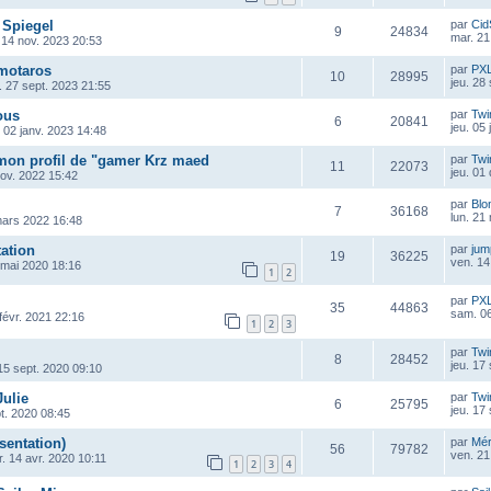
 Spiegel
par
Cid
9
24834
mar. 21
 14 nov. 2023 20:53
motaros
par
PX
10
28995
jeu. 28
. 27 sept. 2023 21:55
ous
par
Twi
6
20841
jeu. 05
. 02 janv. 2023 14:48
 mon profil de "gamer Krz maed
par
Twi
11
22073
jeu. 01
ov. 2022 15:42
par
Blo
7
36168
lun. 21
mars 2022 16:48
tation
par
ju
19
36225
ven. 14
 mai 2020 18:16
1
2
par
PX
35
44863
sam. 06
 févr. 2021 22:16
1
2
3
par
Twi
8
28452
jeu. 17
15 sept. 2020 09:10
Julie
par
Twi
6
25795
jeu. 17
pt. 2020 08:45
sentation)
par
Mé
56
79782
ven. 21
. 14 avr. 2020 10:11
1
2
3
4