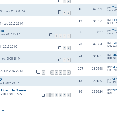
1
2
par
Twi
16
47599
sam. 08
 30 mars 2014 08:54
1
2
par
Kim
12
61556
sam. 1
4 mars 2017 21:04
dex
par
Twi
56
119827
sam. 18
 juin 2007 15:17
1
2
3
4
par
Twi
28
97004
jeu. 21 
uin 2012 20:03
1
2
par
VE
24
61165
dim. 01
 nov. 2008 18:44
1
2
par
VE
107
186598
lun. 09
 20 juin 2007 22:54
1
4
5
6
7
8
…
 O
par
VE
13
29180
lun. 13
août 2012 23:57
e One Life Gamer
par
Wiz
86
132624
mar. 07
 02 mai 2011 15:27
1
2
3
4
5
6
rum